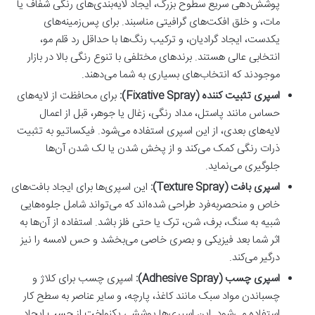
پوشش‌دهی سریع سطوح بزرگ، ایجاد لایه‌بندی‌های رنگی شفاف یا
مات، و خلق افکت‌های گرافیتی مناسبند. برای پس‌زمینه‌های
یکدست، ایجاد گرادیان، و ترکیب رنگ‌ها با حداقل رد قلم مو،
انتخابی عالی هستند. برندهای مختلفی با تنوع رنگی بالا در بازار
موجودند که انتخاب‌های بسیاری به شما می‌دهند.
اسپری تثبیت کننده (Fixative Spray):
برای محافظت از لایه‌های
حساس مانند پاستل، مداد رنگی، زغال یا جوهر، قبل از اعمال
لایه‌های بعدی، از این اسپری استفاده می‌شود. فیکساتیو به تثبیت
ذرات رنگی کمک می‌کند و از پخش شدن یا لک شدن آن‌ها
جلوگیری می‌نماید.
اسپری بافت (Texture Spray):
این اسپری‌ها برای ایجاد بافت‌های
خاص و منحصربه‌فرد طراحی شده‌اند که می‌تواند شامل جلوه‌هایی
شبیه به سنگ، برف، شن، ترک یا حتی فلز باشد. استفاده از آن‌ها به
اثر شما بعد فیزیکی و بصری خاصی می‌بخشد و حس لامسه را نیز
درگیر می‌کند.
اسپری چسب (Adhesive Spray):
اسپری چسب برای کلاژ و
چسباندن مواد سبک مانند کاغذ، پارچه، و سایر عناصر به سطح کار
استفاده می‌شود. این اسپری‌ها پوششی یکنواخت از چسب ایجاد