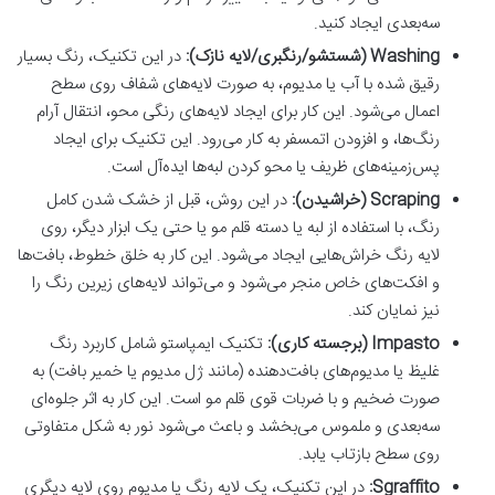
سه‌بعدی ایجاد کنید.
Washing (شستشو/رنگبری/لایه نازک):
در این تکنیک، رنگ بسیار
رقیق شده با آب یا مدیوم، به صورت لایه‌های شفاف روی سطح
اعمال می‌شود. این کار برای ایجاد لایه‌های رنگی محو، انتقال آرام
رنگ‌ها، و افزودن اتمسفر به کار می‌رود. این تکنیک برای ایجاد
پس‌زمینه‌های ظریف یا محو کردن لبه‌ها ایده‌آل است.
Scraping (خراشیدن):
در این روش، قبل از خشک شدن کامل
رنگ، با استفاده از لبه یا دسته قلم مو یا حتی یک ابزار دیگر، روی
لایه رنگ خراش‌هایی ایجاد می‌شود. این کار به خلق خطوط، بافت‌ها
و افکت‌های خاص منجر می‌شود و می‌تواند لایه‌های زیرین رنگ را
نیز نمایان کند.
Impasto (برجسته کاری):
تکنیک ایمپاستو شامل کاربرد رنگ
غلیظ یا مدیوم‌های بافت‌دهنده (مانند ژل مدیوم یا خمیر بافت) به
صورت ضخیم و با ضربات قوی قلم مو است. این کار به اثر جلوه‌ای
سه‌بعدی و ملموس می‌بخشد و باعث می‌شود نور به شکل متفاوتی
روی سطح بازتاب یابد.
Sgraffito:
در این تکنیک، یک لایه رنگ یا مدیوم روی لایه دیگری