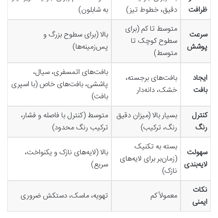
ظرافت
دقیق، خطوط تیز)
به شابلون)
متوسط تا کم (برای
سرعت
بالا (برای سطوح بزرگ و
سطوح کوچک تا
پوشش
پس‌زمینه‌ها)
متوسط)
بافت‌های اتمسفری، سیال،
ایجاد
بافت‌های برجسته،
پاششی، بافت‌های خاص (با اسپری
بافت
خشک، دانه‌دار
بافت)
کنترل
بسیار بالا (میزان دقیق
متوسط (کنترل با فاصله و فشار،
رنگ
رنگ، ترکیب)
ترکیب رنگ محدود)
بسته به تکنیک
سهولت
بالا (لایه‌های نازک و یکنواخت،
(زمان‌بر برای لایه‌های
لایه‌بندی
سریع)
نازک)
نکات
معمولاً کم
تهویه، ماسک، دستکش ضروری
ایمنی