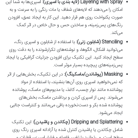
Layering with Spray (لایه بندی با اسپری):
اسپری‌ها به شما این
امکان را می‌دهند که لایه‌های شفاف یا مات رنگی را به سرعت و به
صورت یکنواخت روی هم قرار دهید. این کار به ایجاد عمق، افزودن
رنگ‌های پس‌زمینه، و ساختن حس و حال خاص در اثر کمک
می‌کند.
Stenciling (شابلون زنی):
با استفاده از شابلون و اسپری رنگ،
می‌توانید اشکال، الگوها، و نوشته‌های تکرارشونده را به دقت روی
سطح ایجاد کنید. این تکنیک برای افزودن جزئیات گرافیکی یا ایجاد
پس‌زمینه‌های پیچیده بسیار موثر است.
Masking (پوشاندن/ماسکینگ):
در این تکنیک، بخش‌هایی از اثر
که نمی‌خواهید اسپری روی آن‌ها بنشیند، با استفاده از مواد
پوشاننده مانند نوار چسب، کاغذ، یا مدیوم‌های ماسک، پوشانده
می‌شوند. پس از اسپری کردن و برداشتن ماسک، بخش‌های
پوشانده شده بکر و دست‌نخورده باقی می‌مانند و کنتراست جالبی
ایجاد می‌شود.
Dripping and Splattering (چکاندن و پاشیدن):
این تکنیک
شامل چکاندن یا پاشیدن کنترل شده یا آزادانه اسپری رنگ روی
سطح است. می‌توانید با تغییر فاصله و فشار اسپری، قطرات و