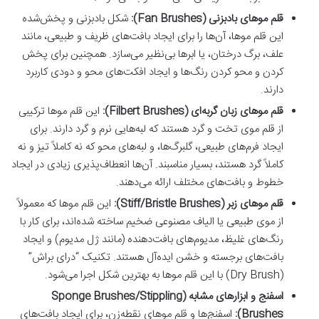
قلم موهای بادبزنی (Fan Brushes):
شکل بادبزنی و پخش‌شده
این قلم موها، آن‌ها را برای ایجاد بافت‌های ظریف و طبیعی، مانند
علف، برگ درختان، یا ابرها بی‌نظیر می‌سازد. همچنین برای پخش
کردن و محو کردن رنگ‌ها و ایجاد افکت‌های محو و دودی کاربرد
دارند.
قلم موهای زبان گربه‌ای (Filbert Brushes):
این قلم موها ترکیبی
از قلم موی تخت و گرد هستند که لبه‌هایی نرم و گرد دارند. برای
ایجاد فرم‌های طبیعی، گلبرگ‌ها، و لبه‌های محو که نه کاملاً تیز و نه
کاملاً گرد هستند، بسیار مناسبند. آن‌ها انعطاف‌پذیری زیادی در ایجاد
خطوط و بافت‌های مختلف ارائه می‌دهند.
قلم موهای زبر (Stiff/Bristle Brushes):
این قلم موها که معمولاً
از موی طبیعی یا الیاف مصنوعی ضخیم ساخته شده‌اند، برای کار با
رنگ‌های غلیظ، مدیوم‌های بافت‌دهنده (مانند ژل مدیوم) و ایجاد
بافت‌های برجسته و خشن ایده‌آل هستند. تکنیک “درای براش”
(Dry Brush) با این قلم موها به بهترین شکل اجرا می‌شود.
اسفنج و ابزارهای مشابه (Sponge Brushes/Stippling
Brushes):
اسفنج‌ها و قلم موهای نقطه‌زن، برای ایجاد بافت‌های