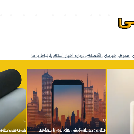
کتاب
وکیل
داروخانه
حقوق
پوست
ساختمان
طراحی
صنعت
تهرا
ی عمومی
خبرهای اقتصادی
درباره اخبار استانی
ارتباط با ما
1 روز پیش
2 روز پیش
تحلیل تجربه کاربری در اپلیکیشن های موبایل: چگونه