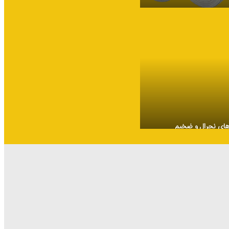
وهای نچرال و ضخیم