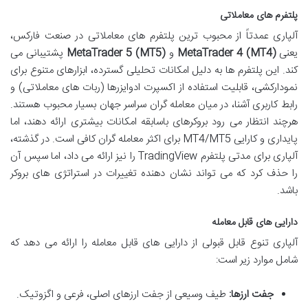
پلتفرم های معاملاتی
آلپاری عمدتاً از محبوب ترین پلتفرم های معاملاتی در صنعت فارکس،
یعنی
MetaTrader 4 (MT4)
و
MetaTrader 5 (MT5)
پشتیبانی می
کند. این پلتفرم ها به دلیل امکانات تحلیلی گسترده، ابزارهای متنوع برای
نمودارکشی، قابلیت استفاده از اکسپرت ادوایزرها (ربات های معاملاتی) و
رابط کاربری آشنا، در میان معامله گران سراسر جهان بسیار محبوب هستند.
هرچند انتظار می رود بروکرهای باسابقه امکانات بیشتری ارائه دهند، اما
پایداری و کارایی MT4/MT5 برای اکثر معامله گران کافی است. در گذشته،
آلپاری برای مدتی پلتفرم TradingView را نیز ارائه می داد، اما سپس آن
را حذف کرد که می تواند نشان دهنده تغییرات در استراتژی های بروکر
باشد.
دارایی های قابل معامله
آلپاری تنوع قابل قبولی از دارایی های قابل معامله را ارائه می دهد که
شامل موارد زیر است:
جفت ارزها:
طیف وسیعی از جفت ارزهای اصلی، فرعی و اگزوتیک.