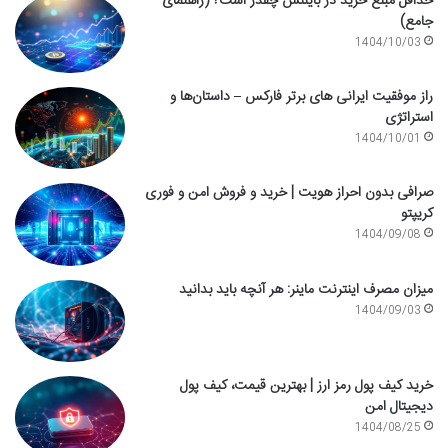
حداقل مبلغ خرید در بایننس چقدر است؟ (راهنمای
جامع)
1404/10/03
راز موفقیت ایرانی های برتر فارکس – داستان‌ها و
استراتژی
1404/10/01
صرافی بدون احراز هویت | خرید و فروش امن و فوری
کریپتو
1404/09/08
میزان مصرف اینترنت ماینر: هر آنچه باید بدانید
1404/09/03
خرید کیف پول رمز ارز | بهترین قیمت، کیف پول
دیجیتال امن
1404/08/25