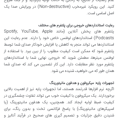
عدم رضایت از نتایج، به راحتی به حالت اولیه بازگردید و از ابتدا شروع
کنید. این رویکرد غیرمخرب (Non-destructive) در ویرایش صدا یک
اصل اساسی است.
رعایت استانداردهای خروجی برای پلتفرم های مختلف
پلتفرم های پخش آنلاین (مانند Spotify, YouTube, Apple
Podcasts) استانداردهای لوفنس خاص خود را دارند. عدم رعایت این
استانداردها می تواند منجر به کاهش یا افزایش خودکار صدای شما توسط
پلتفرم شود که ممکن است کیفیت مطلوب را از بین ببرد. با استفاده از
لوفنس میترها، مطمئن شوید که خروجی نهایی شما با استانداردهای
پلتفرم مورد نظر مطابقت دارد. این کار تضمین می کند که صدای شما
همان طور که می خواهید، شنیده می شود.
تجهیزات پایه: میکروفون و هدفون مانیتورینگ
اگرچه نرم افزارها قدرتمند هستند، اما تجهیزات پایه نیز از اهمیت بالایی
برخوردارند. یک میکروفون با کیفیت خوب می تواند تفاوت چشمگیری در
کیفیت ضبط اولیه ایجاد کند. همچنین، یک هدفون مانیتورینگ (یا
اسپیکرهای مانیتورینگ) با پاسخ فرکانسی تخت و بدون رنگ، برای
شنیدن دقیق جزئیات و تصمیم گیری های صحیح در فرآیند آنالیز و