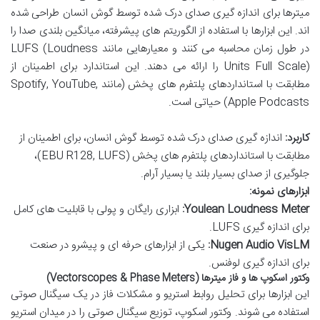
میترها برای اندازه گیری صدای درک شده توسط گوش انسان طراحی شده
اند. این ابزارها با استفاده از الگوریتم های پیشرفته، میانگین بلندی صدا را
در طول زمان محاسبه می کنند و معیارهایی مانند LUFS (Loudness
Units Full Scale) را ارائه می دهند. این استاندارد برای اطمینان از
مطابقت با استانداردهای پلتفرم های پخش (مانند Spotify, YouTube,
Apple Podcasts) حیاتی است.
کاربرد:
اندازه گیری صدای درک شده توسط گوش انسان، برای اطمینان از
مطابقت با استانداردهای پلتفرم های پخش (EBU R128, LUFS)،
جلوگیری از صدای بسیار بلند یا بسیار آرام.
ابزارهای نمونه:
Youlean Loudness Meter:
ابزاری رایگان و پولی با قابلیت های کامل
برای اندازه گیری LUFS.
Nugen Audio VisLM:
یکی از ابزارهای حرفه ای و پیشرو در صنعت
برای اندازه گیری لوفنس.
وکتور اسکوپ ها و فاز میترها (Vectorscopes & Phase Meters)
این ابزارها برای تحلیل روابط استریو و مشکلات فاز در یک سیگنال صوتی
استفاده می شوند. وکتور اسکوپ، توزیع سیگنال صوتی را در میدان استریو