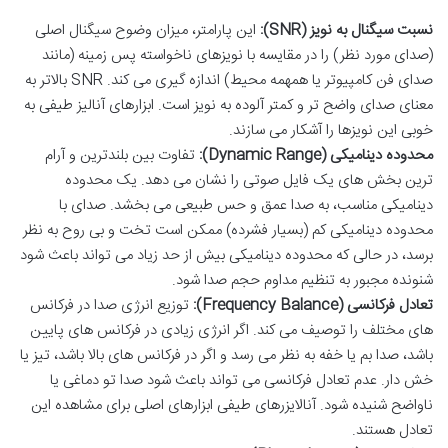
نسبت سیگنال به نویز (SNR):
این پارامتر، میزان وضوح سیگنال اصلی
(صدای مورد نظر) را در مقایسه با نویزهای ناخواسته پس زمینه (مانند
صدای فن کامپیوتر یا همهمه محیط) اندازه گیری می کند. SNR بالاتر به
معنای صدای واضح تر و کمتر آلوده به نویز است. ابزارهای آنالیز طیفی به
خوبی این نویزها را آشکار می سازند.
محدوده دینامیکی (Dynamic Range):
تفاوت بین بلندترین و آرام
ترین بخش های یک فایل صوتی را نشان می دهد. یک محدوده
دینامیکی مناسب، به صدا عمق و حس طبیعی می بخشد. صدای با
محدوده دینامیکی کم (بسیار فشرده) ممکن است تخت و بی روح به نظر
برسد، در حالی که محدوده دینامیکی بیش از حد زیاد می تواند باعث شود
شنونده مجبور به تنظیم مداوم حجم صدا شود.
تعادل فرکانسی (Frequency Balance):
توزیع انرژی صدا در فرکانس
های مختلف را توصیف می کند. اگر انرژی زیادی در فرکانس های پایین
باشد، صدا بم یا خفه به نظر می رسد و اگر در فرکانس های بالا باشد، تیز یا
خش دار. عدم تعادل فرکانسی می تواند باعث شود صدا تو دماغی یا
ناواضح شنیده شود. آنالایزرهای طیفی ابزارهای اصلی برای مشاهده این
تعادل هستند.