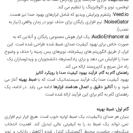
لوفنس، نویز و اکولایزینگ را تنظیم می کند.
Veed.io:
پلتفرم ویرایش ویدیو که شامل ابزارهای بهبود صدا نیز هست.
NoiseGator:
نرم افزاری رایگان برای حذف نویز در زمان واقعی (نیاز به
نصب).
AudioEnhancer.ai:
یک ابزار هوش مصنوعی رایگان و آنلاین که به
صورت خاص برای بهبود کیفیت صدای ضبط شده طراحی شده است. این
ابزار، از طریق الگوریتم های پیشرفته، نویزهای پس زمینه را حذف و وضوح
صدا را افزایش می دهد و برای پادکسترها، دانشجویان و ویدئوسازان یک
راه حل سریع و کاربرپسند ارائه می کند.
راهنمای گام به گام: فرآیند بهبود کیفیت صدا با رویکرد آنالیز
بهبود کیفیت صدا یک فرآیند سیستماتیک است که با
ضبط بهینه
آغاز می
شود و با
آنالیز دقیق
و
اعمال هدفمند ابزارها
ادامه می یابد. در ادامه، یک
راهنمای گام به گام برای این فرآیند ارائه شده است:
گام اول: ضبط بهینه
بنیان هر صدای باکیفیت، یک ضبط اولیه خوب است. هیچ ابزار نرم افزاری
نمی تواند یک ضبط بد را به کیفیتی عالی تبدیل کند. اهمیت انتخاب
میکروفون مناسب، محیط آکوستیک کنترل شده (کاهش بازتاب و نویز