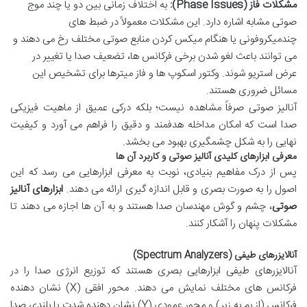
مشکلات فاز (Phase Issues):
به اختلاف زمانی بین دو یا چند موج
صوتی مشابه اشاره دارد. این مشکلات معمولاً در ضبط های
چندمیکروفونی یا هنگام میکس کردن منابع صوتی مختلف رخ می دهند و
می توانند باعث لغو شدن برخی فرکانس ها، تضعیف صدا یا تغییر در
عرض استریو شوند. وکتور اسکوپ ها و فاز میترها برای تشخیص این
مسائل ضروری هستند.
آنالیز صوتی صرفاً مشاهده نیست؛ بلکه درکی عمیق از ماهیت فیزیکی
صدا است که امکان مداخله هدفمند و دقیق را فراهم می آورد و کیفیت
نهایی را به شکل چشمگیری بهبود می بخشد.
معرفی ابزارهای کلیدی آنالیز صوتی و کاربرد آن ها
پس از درک مفاهیم بنیادی، نوبت به معرفی ابزارهایی می رسد که این
اصول را به صورت بصری و قابل اندازه گیری ارائه می دهند.
ابزارهای آنالیز
صوتی
، چشم و گوش مهندسان صدا هستند و به آن ها اجازه می دهند تا
مشکلات پنهان را آشکار کنند.
آنالایزرهای طیفی (Spectrum Analyzers)
آنالایزرهای طیفی ابزارهایی بصری هستند که توزیع انرژی صدا را در
فرکانس های مختلف نمایش می دهند. محور افقی (X) نشان دهنده
فرکانس (از بم به زیر) و محور عمودی (Y) نشان دهنده شدت یا بلندی صدا