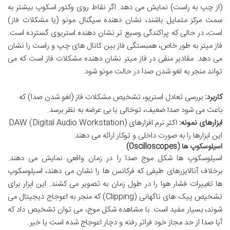
(از چپ به راست) نمایش می دهد. اگر نقاط روی وکتور اسکوپ بیشتر به
سمت مرکز متمایل باشند، نشان دهنده سیگنال مونو (یا مشکلات فاز)
است، در حالی که پراکندگی وسیع تر نشان دهنده استریوی گسترده است.
فاز میتر به طور خاص، همبستگی فاز بین کانال های چپ و راست را نشان
می دهد. مقادیر منفی در فاز میتر نشان دهنده مشکلات فاز است که می
تواند منجر به لغو شدن صدا در حالت مونو شود.
کاربرد:
بررسی تعادل استریو، تشخیص مشکلات فاز (لغو شدن صدا) که
باعث می شود صدا ضعیف، توخالی یا بی عرضه به نظر برسد.
ابزارهای نمونه:
اکثر نرم افزارهای DAW (Digital Audio Workstation)
این ابزارها را به صورت داخلی و توکار ارائه می دهند.
اسیلوسکوپ ها (Oscilloscopes)
اسیلوسکوپ ها شکل موج صدا را در زمان واقعی نمایش می دهند.
برخلاف آنالایزرهای طیفی که فرکانس ها را نشان می دهند، اسیلوسکوپ
ها تغییرات فشار هوا را در طول زمان به تصویر می کشند. این ابزار برای
تشخیص پیک های ناگهانی (Clipping) که منجر به اعوجاج دیجیتال می
شوند، بسیار مفید است. با مشاهده شکل موج، می توان تشخیص داد که
آیا صدا از حد مجاز خود فراتر رفته و دچار اعوجاج شده است یا خیر.