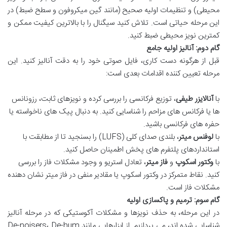
محیطی) و تنظیمات اولیه صحیح (مانند گین میکروفون و سطح ضبط) در
این مرحله حیاتی است. تلاش کنید سیگنال را با بالاترین کیفیت ممکن و
کمترین نویز محیطی ضبط کنید.
گام دوم: آنالیز اولیه جامع
قبل از هرگونه دست کاری، فایل صوتی خود را به دقت آنالیز کنید. این
مرحله تعیین کننده اقدامات بعدی است:
با
آنالایزر طیفی
، توزیع فرکانسی را بررسی کرده و نویزهای ثابت، رزونانس
ها یا فرکانس های مزاحم را شناسایی کنید. به دنبال پیک های ناخواسته یا
حفره های فرکانسی باشید.
با
لوفنس میتر
، بلندی صدای کلی (LUFS) را بسنجید تا از مطابقت با
استانداردهای پلتفرم های پخش اطمینان حاصل کنید.
با
وکتور اسکوپ
و
فاز میتر
، تعادل استریو و وجود مشکلات فاز را بررسی
کنید. نقاط متمرکز در وکتور اسکوپ یا مقادیر منفی در فاز میتر نشان دهنده
مشکلات فاز است.
گام سوم: ترمیم و پاکسازی اولیه
در این مرحله، به حذف نویزها و مشکلات آکوستیکی که در مرحله آنالیز
شناسایی شده اند، می پردازیم. از ابزارهایی مانند De-noisers، De-hum