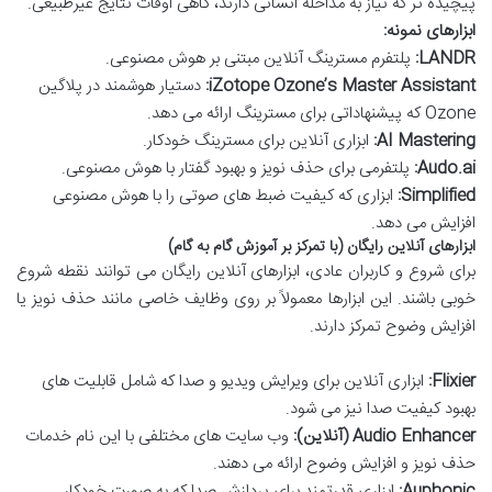
پیچیده تر که نیاز به مداخله انسانی دارند، گاهی اوقات نتایج غیرطبیعی.
ابزارهای نمونه:
LANDR:
پلتفرم مسترینگ آنلاین مبتنی بر هوش مصنوعی.
iZotope Ozone’s Master Assistant:
دستیار هوشمند در پلاگین
Ozone که پیشنهاداتی برای مسترینگ ارائه می دهد.
AI Mastering:
ابزاری آنلاین برای مسترینگ خودکار.
Audo.ai:
پلتفرمی برای حذف نویز و بهبود گفتار با هوش مصنوعی.
Simplified:
ابزاری که کیفیت ضبط های صوتی را با هوش مصنوعی
افزایش می دهد.
ابزارهای آنلاین رایگان (با تمرکز بر آموزش گام به گام)
برای شروع و کاربران عادی، ابزارهای آنلاین رایگان می توانند نقطه شروع
خوبی باشند. این ابزارها معمولاً بر روی وظایف خاصی مانند حذف نویز یا
افزایش وضوح تمرکز دارند.
Flixier:
ابزاری آنلاین برای ویرایش ویدیو و صدا که شامل قابلیت های
بهبود کیفیت صدا نیز می شود.
Audio Enhancer (آنلاین):
وب سایت های مختلفی با این نام خدمات
حذف نویز و افزایش وضوح ارائه می دهند.
Auphonic:
ابزاری قدرتمند برای پردازش صدا که به صورت خودکار