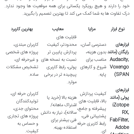
خود را دارند و هیچ رویکرد یکسانی برای همه موقعیت ها وجود ندارد.
درک تفاوت ها به شما کمک می کند تا بهترین تصمیم را بگیرید.
نوع ابزار
مزایا
معایب
بهترین کاربرد
قابلیت های
ابزارهای
دسترسی آسان،
محدودتر، کیفیت
کاربران مبتدی،
رایگان (مانند
بدون هزینه،
پردازش پایین تر
پروژه های شخصی
Audacity,
مناسب برای
نسبت به نسخه های
و غیرحرفه ای،
Voxengo
شروع و کارهای
پولی، رابط کاربری
تشخیص مشکلات
SPAN)
پایه.
پیچیده تر در برخی
ساده.
موارد.
ابزارهای
کیفیت پردازش
کاربران حرفه ای،
پولی (مانند
هزینه بالا (خرید یا
بالا، قابلیت های
تولیدکنندگان
iZotope
اشتراک ماهانه/
پیشرفته و جامع،
محتوای جدی،
RX,
سالانه)، نیاز به دانش
پشتیبانی فنی،
پروژه های تجاری
FabFilter,
فنی بیشتر برای
رابط کاربری حرفه
و حساس به
Adobe
استفاده بهینه.
ای.
کیفیت.