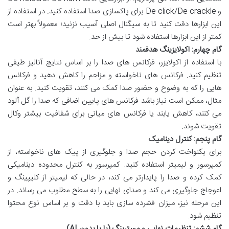
و De-click/De-crackle برای پاکسازی صدا استفاده کنید. در استفاده از
این ابزارها دقت کنید تا به سیگنال اصلی آسیب نزنید؛ معمولاً بهتر است
کمتر از این ابزارها استفاده شود تا بیش از حد.
گام چهارم: اکولایزینگ هدفمند
با استفاده از اکولایزر، فرکانس های صدا را بر اساس نتایج آنالیز طیفی
تنظیم کنید. فرکانس های ناخواسته و مزاحم را کاهش دهید و فرکانس
هایی را که به وضوح و حضور صدا کمک می کنند، تقویت کنید. به عنوان
مثال، ممکن است نیاز باشد فرکانس های پایین اضافی که صدا را گل آلود
می کنند، کاهش یابند یا فرکانس های میانی برای شفافیت بیشتر وکال
تقویت شوند.
گام پنجم: کنترل دینامیک
برای یکنواخت کردن حجم صدا و جلوگیری از پیک های ناخواسته، از
کمپرسور و لیمیتر استفاده کنید. کمپرسور به کنترل محدوده دینامیکی
کمک کرده و صدا را پایدارتر می کند، در حالی که لیمیتر از کلیپینگ و
اعوجاج جلوگیری می کند و صدای نهایی را به سطح مطلوب می رساند. در
این مرحله نیز، میزان فشرده سازی باید با دقت و بر اساس نوع محتوا
تنظیم شود.
گام ششم: تنظیمات نهایی و مسترینگ (با یا بدون AI)