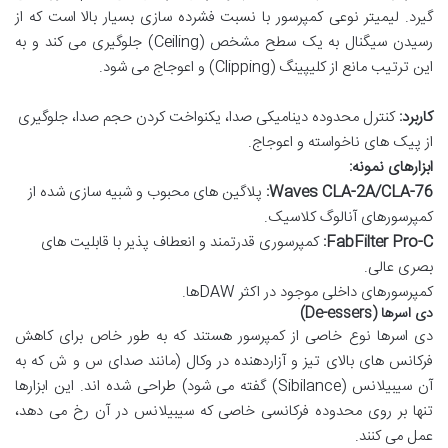
گیرد. لیمیتر نوعی کمپرسور با نسبت فشرده سازی بسیار بالا است که از
رسیدن سیگنال به یک سطح مشخص (Ceiling) جلوگیری می کند و به
این ترتیب مانع از کلیپینگ (Clipping) و اعوجاج می شود.
کاربرد:
کنترل محدوده دینامیکی صدا، یکنواخت کردن حجم صدا، جلوگیری
از پیک های ناخواسته و اعوجاج.
ابزارهای نمونه:
Waves CLA-2A/CLA-76:
پلاگین های محبوب و شبیه سازی شده از
کمپرسورهای آنالوگ کلاسیک.
FabFilter Pro-C:
کمپرسوری قدرتمند و انعطاف پذیر با قابلیت های
بصری عالی.
کمپرسورهای داخلی موجود در اکثر DAWها.
دی اسرها (De-essers)
دی اسرها نوع خاصی از کمپرسور هستند که به طور خاص برای کاهش
فرکانس های بالای تیز و آزاردهنده در وکال (مانند صدای س و ش که به
آن سیبیلانس (Sibilance) گفته می شود) طراحی شده اند. این ابزارها
تنها بر روی محدوده فرکانسی خاصی که سیبیلانس در آن رخ می دهد،
عمل می کنند.