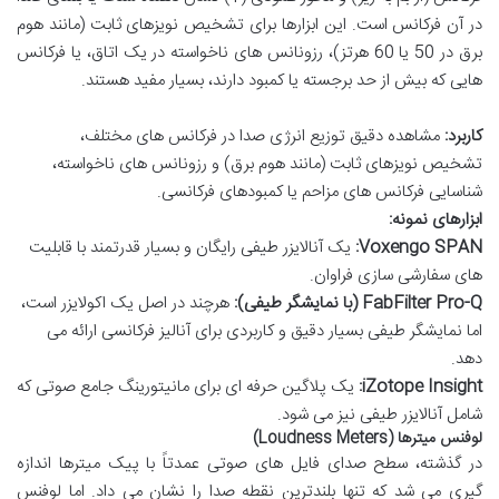
در آن فرکانس است. این ابزارها برای تشخیص نویزهای ثابت (مانند هوم
برق در 50 یا 60 هرتز)، رزونانس های ناخواسته در یک اتاق، یا فرکانس
هایی که بیش از حد برجسته یا کمبود دارند، بسیار مفید هستند.
کاربرد:
مشاهده دقیق توزیع انرژی صدا در فرکانس های مختلف،
تشخیص نویزهای ثابت (مانند هوم برق) و رزونانس های ناخواسته،
شناسایی فرکانس های مزاحم یا کمبودهای فرکانسی.
ابزارهای نمونه:
Voxengo SPAN:
یک آنالایزر طیفی رایگان و بسیار قدرتمند با قابلیت
های سفارشی سازی فراوان.
FabFilter Pro-Q (با نمایشگر طیفی):
هرچند در اصل یک اکولایزر است،
اما نمایشگر طیفی بسیار دقیق و کاربردی برای آنالیز فرکانسی ارائه می
دهد.
iZotope Insight:
یک پلاگین حرفه ای برای مانیتورینگ جامع صوتی که
شامل آنالایزر طیفی نیز می شود.
لوفنس میترها (Loudness Meters)
در گذشته، سطح صدای فایل های صوتی عمدتاً با پیک میترها اندازه
گیری می شد که تنها بلندترین نقطه صدا را نشان می داد. اما لوفنس