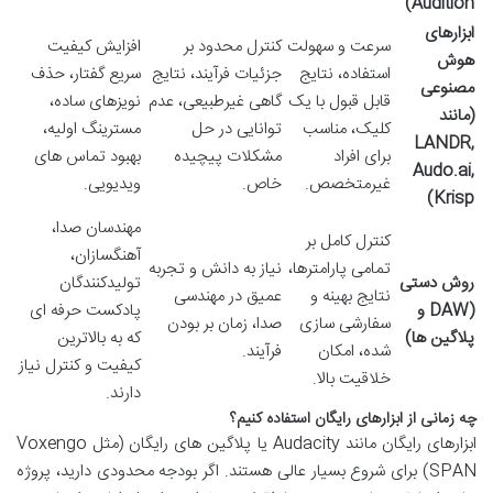
Audition)
ابزارهای
سرعت و سهولت
کنترل محدود بر
افزایش کیفیت
هوش
استفاده، نتایج
جزئیات فرآیند، نتایج
سریع گفتار، حذف
مصنوعی
قابل قبول با یک
گاهی غیرطبیعی، عدم
نویزهای ساده،
(مانند
کلیک، مناسب
توانایی در حل
مسترینگ اولیه،
LANDR,
برای افراد
مشکلات پیچیده
بهبود تماس های
Audo.ai,
غیرمتخصص.
خاص.
ویدیویی.
Krisp)
مهندسان صدا،
کنترل کامل بر
آهنگسازان،
تمامی پارامترها،
نیاز به دانش و تجربه
روش دستی
تولیدکنندگان
نتایج بهینه و
عمیق در مهندسی
(DAW و
پادکست حرفه ای
سفارشی سازی
صدا، زمان بر بودن
پلاگین ها)
که به بالاترین
شده، امکان
فرآیند.
کیفیت و کنترل نیاز
خلاقیت بالا.
دارند.
چه زمانی از ابزارهای رایگان استفاده کنیم؟
ابزارهای رایگان مانند Audacity یا پلاگین های رایگان (مثل Voxengo
SPAN) برای شروع بسیار عالی هستند. اگر بودجه محدودی دارید، پروژه