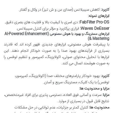
کاربرد:
کاهش سیبیلانس (صدای س و ش تیز) در وکال و گفتار.
ابزارهای نمونه:
FabFilter Pro-DS:
دی اسری با کیفیت بالا و قابلیت های بصری دقیق.
Waves DeEsser:
ابزاری پرکاربرد و مؤثر برای کنترل سیبیلانس.
ابزارهای مسترینگ و بهبود با هوش مصنوعی (AI-Powered Enhancement
& Mastering)
با پیشرفت هوش مصنوعی، ابزارهای جدیدی ظهور کرده اند که قادرند
بسیاری از فرآیندهای بهبود صدا را به صورت خودکار انجام دهند. این
ابزارها با تحلیل محتوای صوتی، اکولایزینگ، کمپرسور و تنظیم لوفنس را
به صورت هوشمند اعمال می کنند.
کاربرد:
بهبود خودکار پارامترهای مختلف صدا (اکولایزینگ، کمپرسور،
لوفنس) با یک کلیک، مسترینگ سریع و آسان.
مزایا و محدودیت ها:
مزایا:
سرعت و آسانی فوق العاده، دسترسی پذیری برای افراد غیرمتخصص،
نتایج قابل قبول در بسیاری از موارد.
محدودیت ها:
کنترل کمتر بر جزئیات، عدم توانایی در حل مشکلات