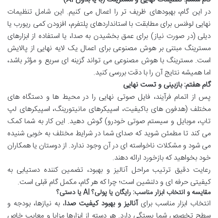
در این گام، بهبودهای ظریف تر را اعمال می کنیم. این شامل تنظیمات
نهایی لوفنس برای مطابقت با استانداردهای پلتفرم، افزودن کمی ریورب یا
دیلی (در صورت نیاز) برای عمق بخشیدن به صدا، یا استفاده از ابزارهای
مسترینگ مبتنی بر هوش مصنوعی برای اعمال یک لایه نهایی از پالایش
است. مسترینگ با هوش مصنوعی می تواند گزینه ای سریع و مؤثر باشد،
اما همیشه نتایج آن را با دقت بررسی کنید.
گام هفتم: بازبینی و تست نهایی
پس از اتمام فرآیند، فایل صوتی نهایی را در محیط ها و دستگاه های
مختلف (هدفون های باکیفیت، اسپیکرهای مانیتورینگ، اسپیکرهای لپ
تاپ، موبایل و سیستم صوتی خودرو) گوش دهید. این کار به شما کمک
می کند تا مطمئن شوید که صدای شما در شرایط مختلف به خوبی شنیده
می شود و مشکلات ناخواسته ای در آن وجود ندارد. از دوستان یا همکاران
خود بخواهید که بازخورد ارائه دهند.
رعایت دقیق ترتیب مراحل آنالیز و بهبود، تضمین کننده دستیابی به
کیفیتی حرفه ای و دلنشین است؛ چرا که هر گام، مکمل گام قبلی است.
مقایسه و انتخاب ابزار مناسب: رایگان یا پولی؟ AI یا دستی؟
انتخاب ابزار مناسب برای
آنالیز و بهبود کیفیت صدا
، به نیازها، بودجه و
سطح تخصص شما بستگی دارد. هر دسته از ابزارها مزایا و معایب خاص