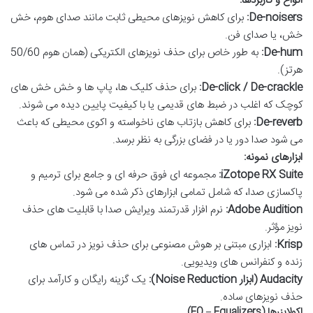
انواع و کاربردها:
De-noisers:
برای کاهش نویزهای محیطی ثابت مانند صدای هوم، خش
خش، یا صدای فن.
De-hum:
به طور خاص برای حذف نویزهای الکتریکی (همان هوم 50/60
هرتز).
De-click / De-crackle:
برای حذف کلیک ها، پاپ ها و خش خش های
کوچک که اغلب در ضبط های قدیمی یا با کیفیت پایین دیده می شوند.
De-reverb:
برای کاهش بازتاب های ناخواسته و اکوی محیطی که باعث
می شود صدا دور یا در فضای بزرگی به نظر برسد.
ابزارهای نمونه:
iZotope RX Suite:
مجموعه ای فوق حرفه ای و جامع برای ترمیم و
پاکسازی صدا، که شامل تمامی ابزارهای ذکر شده می شود.
Adobe Audition:
نرم افزار قدرتمند ویرایش صدا با قابلیت های حذف
نویز مؤثر.
Krisp:
ابزاری مبتنی بر هوش مصنوعی برای حذف نویز در تماس های
زنده و کنفرانس های ویدیویی.
Audacity (ابزار Noise Reduction):
یک گزینه رایگان و کارآمد برای
حذف نویزهای ساده.
اکولایزرها (EQ – Equalizers)