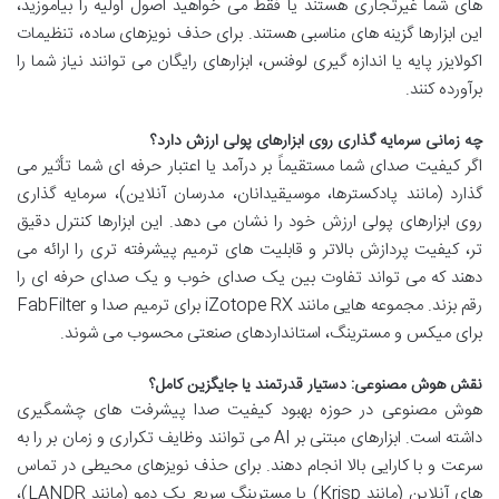
های شما غیرتجاری هستند یا فقط می خواهید اصول اولیه را بیاموزید،
این ابزارها گزینه های مناسبی هستند. برای حذف نویزهای ساده، تنظیمات
اکولایزر پایه یا اندازه گیری لوفنس، ابزارهای رایگان می توانند نیاز شما را
برآورده کنند.
چه زمانی سرمایه گذاری روی ابزارهای پولی ارزش دارد؟
اگر کیفیت صدای شما مستقیماً بر درآمد یا اعتبار حرفه ای شما تأثیر می
گذارد (مانند پادکسترها، موسیقیدانان، مدرسان آنلاین)، سرمایه گذاری
روی ابزارهای پولی ارزش خود را نشان می دهد. این ابزارها کنترل دقیق
تر، کیفیت پردازش بالاتر و قابلیت های ترمیم پیشرفته تری را ارائه می
دهند که می تواند تفاوت بین یک صدای خوب و یک صدای حرفه ای را
رقم بزند. مجموعه هایی مانند iZotope RX برای ترمیم صدا و FabFilter
برای میکس و مسترینگ، استانداردهای صنعتی محسوب می شوند.
نقش هوش مصنوعی: دستیار قدرتمند یا جایگزین کامل؟
هوش مصنوعی در حوزه بهبود کیفیت صدا پیشرفت های چشمگیری
داشته است. ابزارهای مبتنی بر AI می توانند وظایف تکراری و زمان بر را به
سرعت و با کارایی بالا انجام دهند. برای حذف نویزهای محیطی در تماس
های آنلاین (مانند Krisp) یا مسترینگ سریع یک دمو (مانند LANDR)،