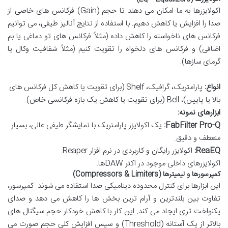
اکولایزرها به ما امکان می دهند تا حجم (Gain) فرکانس های خاصی از
صدا را افزایش یا کاهش دهیم. با استفاده از نتایج آنالیز طیفی، می توانیم
فرکانس های ناخواسته را کاهش داده (مثلاً فرکانس های تو دماغی یا بم
اضافی) و فرکانس های دلخواه را تقویت کنیم (مثلاً شفافیت وکال یا
گرمای سازها).
انواع:
پارامتریک، گرافیک، Shelf (برای تقویت یا کاهش کل فرکانس های
بالا یا پایین)، Bell (برای تقویت یا کاهش یک بازه فرکانسی خاص).
ابزارهای نمونه:
FabFilter Pro-Q:
یک اکولایزر پارامتریک با نمایشگر طیفی عالی، بسیار
منعطف و دقیق.
ReaEQ:
اکولایزر رایگان و کاربردی در نرم افزار Reaper.
اکولایزرهای داخلی موجود در اکثر DAWها.
کمپرسورها و لیمیترها (Compressors & Limiters)
این ابزارها برای کنترل محدوده دینامیکی صدا استفاده می شوند. کمپرسور،
تفاوت بین بلندترین و آرام ترین بخش ها را کاهش می دهد و صدای
یکنواخت تری ایجاد می کند. این کار با کاهش خودکار حجم سیگنال های
بالاتر از یک آستانه (Threshold) و سپس افزایش کلی حجم صورت می