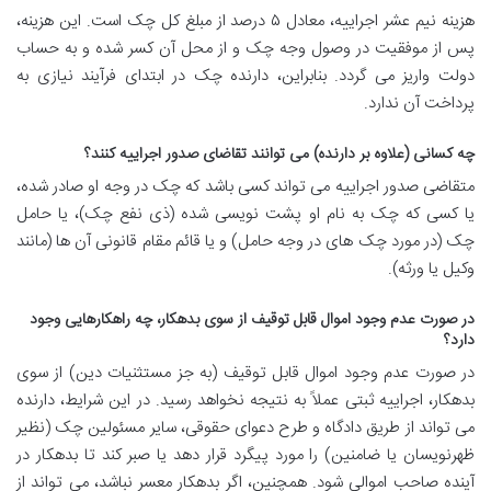
هزینه نیم عشر اجراییه، معادل ۵ درصد از مبلغ کل چک است. این هزینه،
پس از موفقیت در وصول وجه چک و از محل آن کسر شده و به حساب
دولت واریز می گردد. بنابراین، دارنده چک در ابتدای فرآیند نیازی به
پرداخت آن ندارد.
چه کسانی (علاوه بر دارنده) می توانند تقاضای صدور اجراییه کنند؟
متقاضی صدور اجراییه می تواند کسی باشد که چک در وجه او صادر شده،
یا کسی که چک به نام او پشت نویسی شده (ذی نفع چک)، یا حامل
چک (در مورد چک های در وجه حامل) و یا قائم مقام قانونی آن ها (مانند
وکیل یا ورثه).
در صورت عدم وجود اموال قابل توقیف از سوی بدهکار، چه راهکارهایی وجود
دارد؟
در صورت عدم وجود اموال قابل توقیف (به جز مستثنیات دین) از سوی
بدهکار، اجراییه ثبتی عملاً به نتیجه نخواهد رسید. در این شرایط، دارنده
می تواند از طریق دادگاه و طرح دعوای حقوقی، سایر مسئولین چک (نظیر
ظهرنویسان یا ضامنین) را مورد پیگرد قرار دهد یا صبر کند تا بدهکار در
آینده صاحب اموالی شود. همچنین، اگر بدهکار معسر نباشد، می تواند از