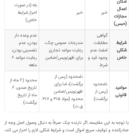
امکان
بله (در صورت
اعمال
خیر
خیر
احراز شرایط
مجازات
خاص)
(حبس)
گواهی
عدم وعده دار
شرایط
مطابقت
مندرجات عمومی چک،
بودن، عدم
شکلی
امضا، عدم
رعایت مواعد تجاری
تضمینی بودن،
خاص
وجود قید و
برای ظهرنویس/ضامن
رعایت مواعد ۶
شرط
ماهه
نامحدود (پس از
محدود (۶ ماه از
نامحدود
برگشت)، اما برای
مواعید
تاریخ صدور، ۶
(پس از
ظهرنویس/ضامن
قانونی
ماه از تاریخ
برگشت)
محدود (مواد ۳۱۵ و ۳۱۷
برگشت)
ق.ت)
با توجه به این مقایسه، اگر دارنده چک صرفاً به دنبال وصول اصل وجه از
صادرکننده و توقیف سریع اموال است و شرایط شکلی لازم را احراز می کند،