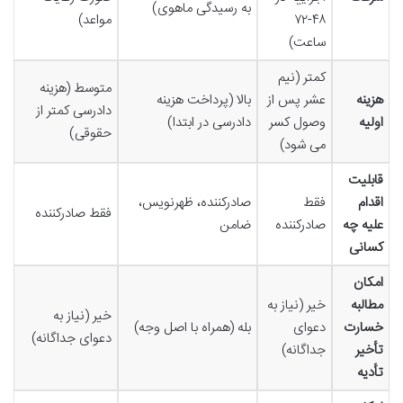
به رسیدگی ماهوی)
۴۸-۷۲
مواعد)
ساعت)
کمتر (نیم
متوسط (هزینه
هزینه
عشر پس از
بالا (پرداخت هزینه
دادرسی کمتر از
اولیه
وصول کسر
دادرسی در ابتدا)
حقوقی)
می شود)
قابلیت
اقدام
فقط
صادرکننده، ظهرنویس،
فقط صادرکننده
علیه چه
صادرکننده
ضامن
کسانی
امکان
مطالبه
خیر (نیاز به
خیر (نیاز به
خسارت
دعوای
بله (همراه با اصل وجه)
دعوای جداگانه)
تأخیر
جداگانه)
تأدیه