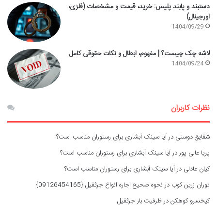
دستبند و پابند پلیس: خرید، قیمت و مشخصات (فلزی،
اورجینال)
1404/09/29
لاشه چک چیست؟ | مفهوم، ابطال و نکات حقوقی کامل
1404/09/24
نظرات کاربران
شقایق دوستی
در
آیا سینک آبشاری برای رستوران مناسب است؟
پریا عالی پور
در
آیا سینک آبشاری برای رستوران مناسب است؟
کیان عادلی
در
آیا سینک آبشاری برای رستوران مناسب است؟
توران زرین کوب
در
نحوه صحیح اجاره انواع جرثقیل {09126454165}
کیخسرو کوهکن
در
ظرفیت بار جرثقیل