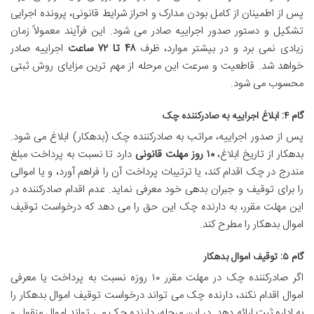
پس از اطمینان از کامل بودن مدارک و احراز شرایط قانونی، پرونده اجرایی
تشکیل و دستور صدور اجراییه صادر می شود. این فرآیند معمولاً زمان
زیادی نمی برد و در بیشتر موارد، ظرف
۴۸ تا ۷۲ ساعت
اجراییه صادر
خواهد شد. قاطعیت و سرعت این مرحله از مهم ترین مزایای روش ثبتی
محسوب می شود.
گام ۴: ابلاغ اجراییه به صادرکننده چک
پس از صدور اجراییه، مراتب به صادرکننده چک (بدهکار) ابلاغ می شود.
بدهکار از تاریخ ابلاغ،
۱۰ روز مهلت قانونی
دارد تا نسبت به پرداخت مبلغ
مندرج در چک اقدام کند، یا ترتیبات پرداخت آن را فراهم آورد، و یا اموالی
را برای توقیف و جبران بدهی خود معرفی نماید. عدم اقدام صادرکننده در
این مهلت مقرر، به دارنده چک این حق را می دهد که درخواست توقیف
اموال بدهکار را مطرح کند.
گام ۵: توقیف اموال بدهکار
اگر صادرکننده چک در مهلت مقرر ۱۰ روزه نسبت به پرداخت یا معرفی
اموال اقدام نکند، دارنده چک می تواند درخواست توقیف اموال بدهکار را
به اداره ثبت ارائه دهد. در این مرحله، دارنده چک می تواند اموال منقول و