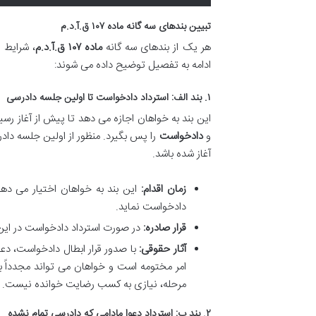
تبیین بندهای سه گانه ماده ۱۰۷ ق.آ.د.م
هر یک از بندهای سه گانه
ماده ۱۰۷ ق.آ.د.م
، شرایط 
ادامه به تفصیل توضیح داده می شوند:
۱. بند الف: استرداد دادخواست تا اولین جلسه دادرسی
این بند به خواهان اجازه می دهد تا پیش از آغاز 
و
دادخواست
را پس بگیرد. منظور از اولین جلسه دادر
آغاز شده باشد.
زمان اقدام:
این بند به خواهان اختیار می دهد
دادخواست نماید.
قرار صادره:
در صورت استرداد دادخواست در این 
آثار حقوقی:
با صدور قرار ابطال دادخواست، دعوا
امر مختومه است و خواهان می تواند مجدداً ب
مرحله، نیازی به کسب رضایت خوانده نیست.
۲. بند ب: استرداد دعوا مادامی که دادرسی تمام نشده