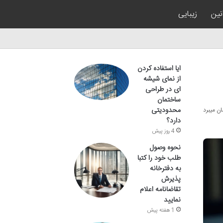
نین
زیبایی
ایا استفاده کردن
از نمای شیشه
ای در طراحی
ساختمان
محدودیتی
دارد؟
4 روز پیش
نحوه وصول
طلب خود را کتبا
به دفترخانه
پذیرش
تقاضانامه اعلام
نمایید
1 هفته پیش