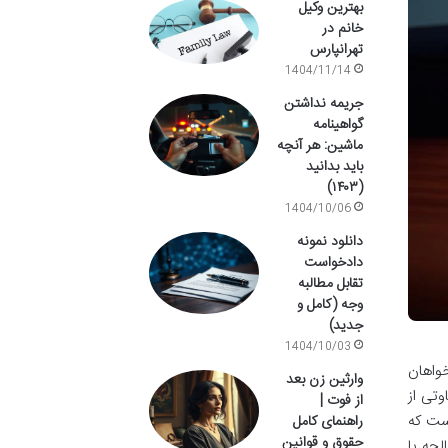
بهترین وکیل
خانم در
تهرانپارس
1404/11/14
جریمه نداشتن
گواهینامه
ماشین: هر آنچه
باید بدانید
(۱۴۰۳)
1404/10/06
دانلود نمونه
دادخواست
تقابل مطالبه
وجه (کامل و
جدید)
1404/10/03
واهان
وارثین زن بعد
تی از
از فوت |
است که
راهنمای کامل
حقوق و قوانین
لحه با