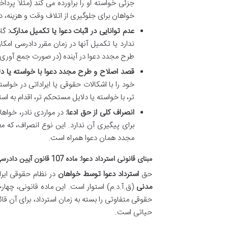
جزئی خواسته او را برآورده می کند (مثلاً پرد
خواهان برای جلوگیری از اتلاف وقت و هزینه، د
عدم توانایی در اثبات دعوا یا تکمیل مدارک:
گاه
ندارد یا تکمیل آنها در زمان مقرر دادرسی ام
طرح مجدد دعوا در آینده (در صورت جمع آوری مد
قصد اصلاح و طرح مجدد دعوا با خواسته یا دل
خود را با اشکالات حقوقی یا ایراداتی در خوا
تر، با خواسته یا دلایل مستحکم تر، اقدام به اس
انصراف کلی از حق ادعا:
در مواردی نادر، خواه
برای پیگیری آن ندارد. این نوع انصراف، که م
مجدد همان دعوا همراه است.
مبنای قانونی استرداد دعوا: ماده 107 قانون آیین دادرسی مدنی
حق
استرداد دعوا توسط خواهان
در نظام حقوقی ایرا
مدنی
(ق.آ.د.م) استوار است. این ماده قانونی، چه
حقوقی متفاوتی را بسته به زمان استرداد، برای آن ق
حیاتی است.