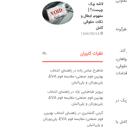
تفاوتی
لاشه چک
چیست؟ |
مفهوم، ابطال و
نکات حقوقی
کامل
هرگونه
1404/09/24
کند.
نظرات کاربران
واهان،
حقوقی،
شاهرخ عباس زاده
در
راهنمای انتخاب
قدامات
بهترین فوم صنعتی؛ مقایسه فوم EVA،
پلی‌یورتان و پلی‌اتیلن
پرویز طباطبایی نژاد
در
راهنمای انتخاب
بهترین فوم صنعتی؛ مقایسه فوم EVA،
ژیک در
پلی‌یورتان و پلی‌اتیلن
گیتی گلشایری
در
راهنمای انتخاب بهترین
فوم صنعتی؛ مقایسه فوم EVA، پلی‌یورتان
امل یا
و پلی‌اتیلن