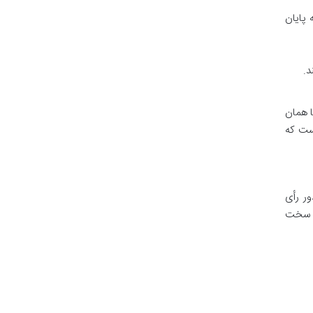
 پایان
د.
ا همان
است که
ور رأی
خت