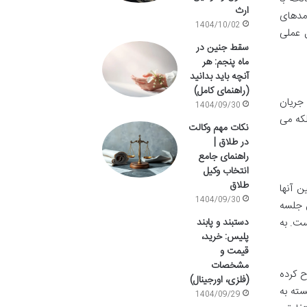
ارث
امدهای
1404/10/02
ل عملی
سقط جنین در
ماه پنجم: هر
آنچه باید بدانید
(راهنمای کامل)
 جریان
1404/09/30
لکه می
نکات مهم وکالت
در طلاق |
راهنمای جامع
انتخاب وکیل
طلاق
ن آنها
1404/09/30
 جلسه
ست. به
دستبند و پابند
پلیس: خرید،
قیمت و
مشخصات
 کرده
(فلزی، اورجینال)
سته به
1404/09/29