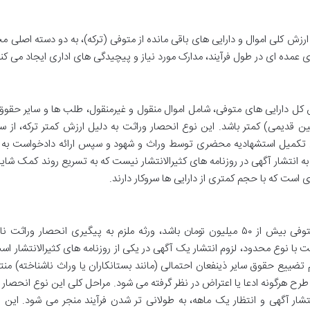
ارزش کلی اموال و دارایی های باقی مانده از متوفی (ترکه)، به دو دسته اصلی م
عمده ای در طول فرآیند، مدارک مورد نیاز و پیچیدگی های اداری ایجاد می کند
ل دارایی های متوفی، شامل اموال منقول و غیرمنقول، طلب ها و سایر حقوق
یا ۵۰ میلیون ریال در قوانین قدیمی) کمتر باشد. این نوع انحصار وراثت به دلیل ارزش کمتر ترکه، ا
ل تکمیل استشهادیه محضری توسط وراث و شهود و سپس ارائه دادخواست به 
ه انتشار آگهی در روزنامه های کثیرالانتشار نیست که به تسریع روند کمک شای
 است که با حجم کمتری از دارایی ها سروکار دارند.
در صورتی که ارزش مجموع اموال و دارایی های متوفی بیش از ۵۰ میلیون تومان باشد، ورثه ملزم به پیگیری انحصار ور
با نوع محدود، لزوم انتشار یک آگهی در یکی از روزنامه های کثیرالانتشار اس
تضییع حقوق سایر ذینفعان احتمالی (مانند بستانکاران یا وراث ناشناخته) من
طرح هرگونه ادعا یا اعتراض در نظر گرفته می شود. مراحل کلی این نوع انحصار 
شار آگهی و انتظار یک ماهه، به طولانی تر شدن فرآیند منجر می شود. این ر