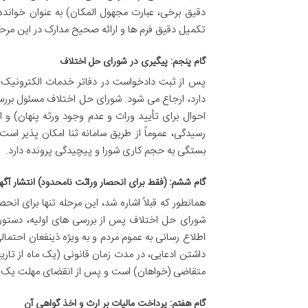
دقیق برخی، عبارت مجهول المکان) به عنوان خواند
تکمیل دقیق فرم ها و ارائه صحیح مدارک در این مرحله
گام پنجم: پیگیری در شورای حل اختلاف
پس از ثبت دادخواست در دفاتر خدمات الکترونیک ق
دارد، ارجاع می شود. شورای حل اختلاف مسئول بررسی
احوال برای تأیید وراث و عدم وجود ورثه پنهان) و 
رسیدگی، عموماً از طریق سامانه ثنا امکان پذیر اس
بستگی به حجم کاری شورا و پیچیدگی پرونده دارد.
گام ششم: (فقط برای انحصار وراثت نامحدود) انتشار آگه
شورای حل اختلاف پس از بررسی های اولیه، دستور انت
اطلاع رسانی به عموم مردم و به ویژه ذینفعان احتما
داشتن ادعایی، در مدت زمان قانونی (یک ماه از تاریخ
متقاضی (خواهان) است و پس از انقضای مهلت یک ما
گام هفتم: پرداخت مالیات بر ارث و اخذ گواهی آن