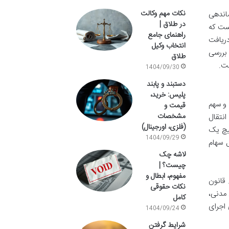
نکات مهم وکالت
ماندهی
در طلاق |
است که
راهنمای جامع
دریافت
انتخاب وکیل
 بررسی
طلاق
خت.
1404/09/30
دستبند و پابند
پلیس: خرید،
و سهم
قیمت و
مشخصات
انتقال
(فلزی، اورجینال)
هیچ یک
1404/09/29
ل سهام
لاشه چک
چیست؟ |
مفهوم، ابطال و
 قانون
نکات حقوقی
ن مدنی،
کامل
 اجرای
1404/09/24
شرایط گرفتن