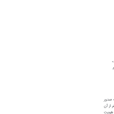
،
ت صدور
 از آن
ز هویت