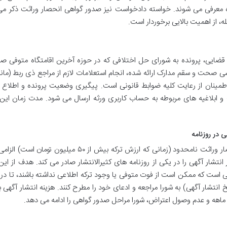
ه معرفی می شوند. خواسته دادخواست نیز صدور گواهی انحصار وراثت ذکر می 
، از اهمیت بالایی برخوردار است.
ضایی، پرونده به شورای حل اختلافی که در حوزه آخرین اقامتگاه متوفی ص
 صحت و سقم مدارک ارائه شده، انجام استعلامات لازم از مراجع ذی ربط (مان
اطمینان از رعایت کلیه ضوابط قانونی است. پیگیری وضعیت پرونده و اطلاع ا
ت و ابلاغیه های مربوطه به حساب کاربری ورثه ارسال می شود. مدت زمان این
ی در روزنامه
همانطور که قبلاً اشاره شد، این مرحله تنها برای انحصار وراثت نامحدود (زمانی که ارزش ترکه بیش از ۵۰ میل
شار آگهی را در یکی از روزنامه های کثیرالانتشار صادر می کند. هدف از این
لی است که ممکن است از فوت متوفی یا وجود ترکه اطلاعی نداشته باشند، تا د
 انتشار آگهی) به شورا مراجعه و ادعای خود را مطرح کنند. هزینه انتشار آگهی ب
هه و عدم وصول اعتراض، شورا مراحل صدور گواهی را ادامه می دهد.