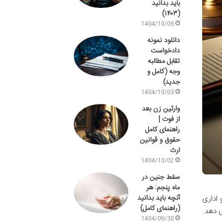
باید بدانید
(۱۴۰۳)
1404/10/06
دانلود نمونه
دادخواست
تقابل مطالبه
وجه (کامل و
جدید)
1404/10/03
وارثین زن بعد
از فوت |
راهنمای کامل
حقوق و قوانین
ارث
1404/10/02
سقط جنین در
ماه پنجم: هر
آنچه باید بدانید
 اداری
(راهنمای کامل)
ی دهد.
1404/09/30