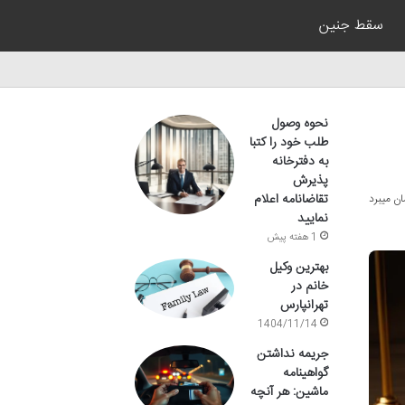
سقط جنین
نحوه وصول
طلب خود را کتبا
به دفترخانه
پذیرش
تقاضانامه اعلام
نمایید
1 هفته پیش
بهترین وکیل
خانم در
تهرانپارس
1404/11/14
جریمه نداشتن
گواهینامه
ماشین: هر آنچه