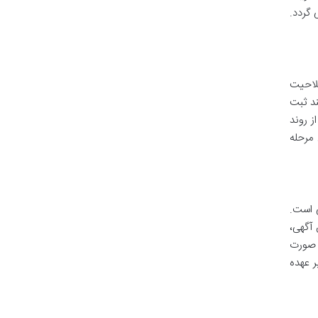
گردد.
لاحیت
ند ثبت
ز روند
 مرحله
یون تومان است) الزامی است.
 آگهی،
ر صورت
ر عهده