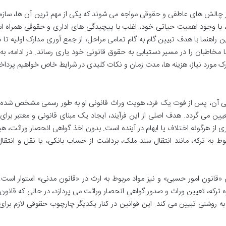
 چالش های عاطفی و حقوقی مواجه می شوند که یکی از مهم ترین آن ها، ساز
ثت، با وجود اهمیت حیاتی خود، اغلب با پیچیدگی های اداری و حقوقی همراه 
ین راهنما با هدف تبیین گام به گام تمامی مراحل، از جمع آوری مدارک اولیه تا 
مخاطبان را در مسیر دستیابی به حقوق قانونی خود یاری رساند. در ادامه، به
رک مورد نیاز، هزینه ها، مدت زمان و نکات کلیدی در شرایط خاص خواهیم پردا
طی آن، پس از فوت یک فرد، هویت وراث قانونی او به طور رسمی مشخص شده 
یین می گردد. هدف اصلی از این فرآیند، ایجاد یک مبنای قانونی و معتبر برای 
ی از هرگونه اختلاف یا ابهام در آینده است. بدون اخذ گواهی انحصار وراثت، 
مربوط به ترکه، مانند انتقال سند ملک، برداشت از حساب بانکی، یا نقل و انتقا
س «قانون امور حسبی» و نیز مواد مربوط به ارث در «قانون مدنی» استوار است.
 به چگونگی اداره ترکه، تعیین وراث و صدور گواهی انحصار وراثت می پردازد، در حالی که قانو
ه روشنی تبیین می کند. این قوانین در کنار یکدیگر چارچوب حقوقی لازم برای