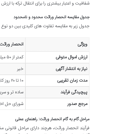
شفافیت و اعتبار بیشتری را برای انتقال ترکه با ارزش 
جدول مقایسه انحصار وراثت محدود و نامحدود
جدول زیر به مقایسه تفاوت های کلیدی بین دو نوع ا
ویژگی
انحصار وراثت
ارزش اموال متوفی
کمتر از ۵۰ میلیون تومان
نیاز به انتشار آگهی
خیر
مدت زمان تقریبی
۱۰ تا ۲۰ روز کاری
پیچیدگی فرآیند
ساده تر و سری
مرجع صدور
شورای حل اخ
مراحل گام به گام انحصار وراثت: راهنمای عملی
فرآیند انحصار وراثت، هرچند دارای مراحل قانونی م