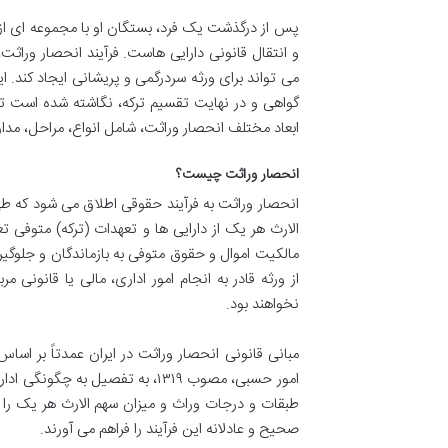
پس از درگذشت یک فرد، بستگان او با مجموعه ای از
و انتقال قانونی دارایی هاست. فرآیند انحصار ورا
می تواند برای ورثه سردرگمی و پریشانی ایجاد کند. ا
گواهی و در نهایت تقسیم ترکه، نگاشته شده است تا 
ابعاد مختلف انحصار وراثت، شامل انواع، مراحل، مدا
انحصار وراثت چیست؟
انحصار وراثت به فرآیند حقوقی اطلاق می شود که 
الارث هر یک از دارایی ها و تعهدات (ترکه) متوفی تع
مالکیت اموال و حقوق متوفی به بازماندگان و جلوگیر
از ورثه قادر به انجام امور اداری، مالی یا قانونی 
نخواهند بود.
مبانی قانونی انحصار وراثت در ایران عمدتاً بر اسا
امور حسبی، مصوب ۱۳۱۹، به تفصیل
طبقات و درجات وراث و میزان سهم الارث هر یک را ب
صحیح و عادلانه این فرآیند را فراهم می آورند.