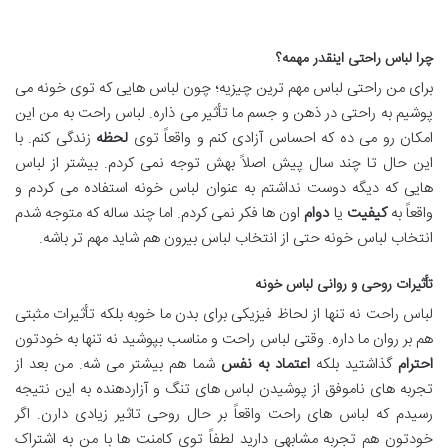
چرا لباس راحتی اینقدر مهمه؟
برای من راحتی لباس مهم ترین چیزیه؛ چون لباس هایی که توی خونه می
پوشیم به راحتی در ذهن و جسم ما تأثیر می ذاره. لباس راحت به من این
امکان رو می ده که احساس آزادی کنم و واقعاً توی
لحظه
زندگی کنم. با
این حال تا چند سال پیش اصلاً بهش توجه نمی کردم. بیشتر از لباس
هایی که دیگه دوست نداشتم به عنوان لباس خونه استفاده می کردم و
واقعاً به
کیفیت
یا
دوام
اون ها فکر نمی کردم. اما چند ساله که متوجه شدم
انتخاب لباس خونه حتی از انتخاب لباس بیرون هم شاید مهم تر باشه.
تأثیرات روحی و روانی لباس خونه
لباس راحت نه تنها از لحاظ فیزیکی برای بدن ما خوبه بلکه تأثیرات مثبتی
هم بر روان ما داره. وقتی لباس راحت و مناسب بپوشید نه تنها به خودتون
احترام
گذاشتید بلکه
اعتماد به نفس
شما هم بیشتر می شه. من بعد از
تجربه های ناموفق از پوشیدن لباس های تنگ و آزاردهنده به این نتیجه
رسیدم که لباس های راحت واقعاً بر حال روحی تاثیر زیادی دارن. اگر
خودتون هم تجربه مشابهی دارید لطفاً توی کامنت ها با من به اشتراک