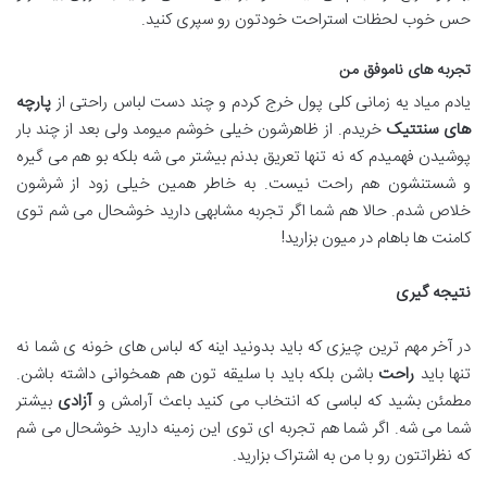
حس خوب لحظات استراحت خودتون رو سپری کنید.
تجربه های ناموفق من
یادم میاد یه زمانی کلی پول خرج کردم و چند دست لباس راحتی از
پارچه
های سنتتیک
خریدم. از ظاهرشون خیلی خوشم میومد ولی بعد از چند بار
پوشیدن فهمیدم که نه تنها تعریق بدنم بیشتر می شه بلکه بو هم می گیره
و شستنشون هم راحت نیست. به خاطر همین خیلی زود از شرشون
خلاص شدم. حالا هم شما اگر تجربه مشابهی دارید خوشحال می شم توی
کامنت ها باهام در میون بزارید!
نتیجه گیری
در آخر مهم ترین چیزی که باید بدونید اینه که لباس های خونه ی شما نه
تنها باید
راحت
باشن بلکه باید با سلیقه تون هم همخوانی داشته باشن.
مطمئن بشید که لباسی که انتخاب می کنید باعث آرامش و
آزادی
بیشتر
شما می شه. اگر شما هم تجربه ای توی این زمینه دارید خوشحال می شم
که نظراتتون رو با من به اشتراک بزارید.