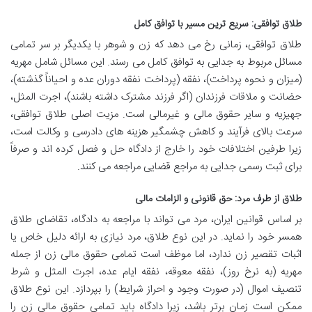
طلاق توافقی: سریع ترین مسیر با توافق کامل
طلاق توافقی، زمانی رخ می دهد که زن و شوهر با یکدیگر بر سر تمامی
مسائل مربوط به جدایی به توافق کامل می رسند. این مسائل شامل مهریه
(میزان و نحوه پرداخت)، نفقه (پرداخت نفقه دوران عده و احیاناً گذشته)،
حضانت و ملاقات فرزندان (اگر فرزند مشترک داشته باشند)، اجرت المثل،
جهیزیه و سایر حقوق مالی و غیرمالی است. مزیت اصلی طلاق توافقی،
سرعت بالای فرآیند و کاهش چشمگیر هزینه های دادرسی و وکالت است،
زیرا طرفین اختلافات خود را خارج از دادگاه حل و فصل کرده اند و صرفاً
برای ثبت رسمی جدایی به مراجع قضایی مراجعه می کنند.
طلاق از طرف مرد: حق قانونی و الزامات مالی
بر اساس قوانین ایران، مرد می تواند با مراجعه به دادگاه، تقاضای طلاق
همسر خود را نماید. در این نوع طلاق، مرد نیازی به ارائه دلیل خاص یا
اثبات تقصیر زن ندارد، اما موظف است تمامی حقوق مالی زن از جمله
مهریه (به نرخ روز)، نفقه معوقه، نفقه ایام عده، اجرت المثل و شرط
تنصیف اموال (در صورت وجود و احراز شرایط) را بپردازد. این نوع طلاق
ممکن است زمان برتر باشد، زیرا دادگاه باید تمامی حقوق مالی زن را