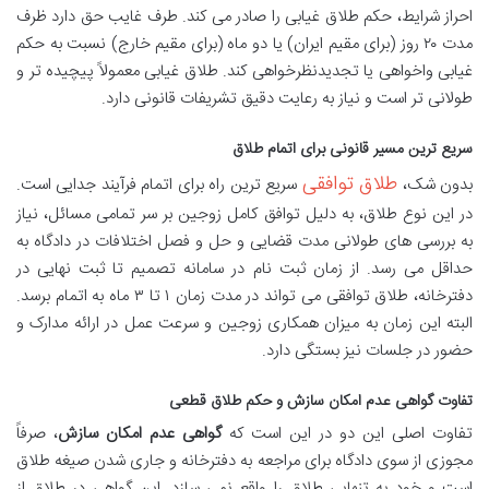
احراز شرایط، حکم طلاق غیابی را صادر می کند. طرف غایب حق دارد ظرف
مدت ۲۰ روز (برای مقیم ایران) یا دو ماه (برای مقیم خارج) نسبت به حکم
غیابی واخواهی یا تجدیدنظرخواهی کند. طلاق غیابی معمولاً پیچیده تر و
طولانی تر است و نیاز به رعایت دقیق تشریفات قانونی دارد.
سریع ترین مسیر قانونی برای اتمام طلاق
طلاق توافقی
بدون شک،
سریع ترین راه برای اتمام فرآیند جدایی است.
در این نوع طلاق، به دلیل توافق کامل زوجین بر سر تمامی مسائل، نیاز
به بررسی های طولانی مدت قضایی و حل و فصل اختلافات در دادگاه به
حداقل می رسد. از زمان ثبت نام در سامانه تصمیم تا ثبت نهایی در
دفترخانه، طلاق توافقی می تواند در مدت زمان ۱ تا ۳ ماه به اتمام برسد.
البته این زمان به میزان همکاری زوجین و سرعت عمل در ارائه مدارک و
حضور در جلسات نیز بستگی دارد.
تفاوت گواهی عدم امکان سازش و حکم طلاق قطعی
تفاوت اصلی این دو در این است که
گواهی عدم امکان سازش
، صرفاً
مجوزی از سوی دادگاه برای مراجعه به دفترخانه و جاری شدن صیغه طلاق
است و خود به تنهایی طلاق را واقع نمی سازد. این گواهی در طلاق از