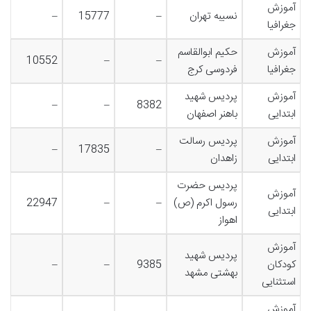
آموزش
نسیبه تهران
–
15777
–
جغرافیا
آموزش
حکیم ابوالقاسم
10552
–
–
جغرافیا
فردوسی کرج
آموزش
پردیس شهید
–
–
8382
ابتدایی
باهنر اصفهان
آموزش
پردیس رسالت
–
17835
–
ابتدایی
زاهدان
پردیس حضرت
آموزش
رسول اکرم (ص)
–
–
22947
ابتدایی
اهواز
آموزش
پردیس شهید
کودکان
9385
–
–
بهشتی مشهد
استثنایی
آموزش