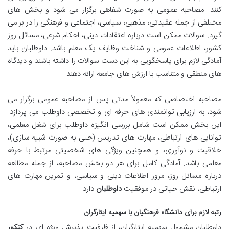
کنند. مصاحبه عمومی به صورت شفاهی برگزار می شود و بخش های
مختلفی از جمله عقیدتی، مذهبی، سیاسی، اجتماعی و فرهنگی را در بر می
گیرد. سوالات ممکن است درباره اعتقادات دینی، احکام شرعی، مسائل روز
کشور، اطلاعات عمومی و شناخت وظایف یک معلم باشد. داوطلبان باید
آمادگی لازم برای پاسخگویی به این دست سوالات را داشته باشند و دیدگاه
های منطقی و متناسب با ارزش های جامعه ارائه دهند.
مصاحبه اختصاصی که معمولاً مدتی پس از مصاحبه عمومی برگزار می
شود، به ارزیابی توانمندی های حرفه ای و تخصصی داوطلب می پردازد.
این بخش ممکن است شامل بررسی انگیزه داوطلب برای شغل معلمی،
توانایی های ارتباطی، مهارت های تدریس (حتی به صورت شبیه سازی)،
خلاقیت و نوآوری، و همچنین ویژگی های شخصیتی مرتبط با حرفه
معلمی باشد. آمادگی کامل برای هر دو بخش مصاحبه، از جمله مطالعه
درباره مسائل روز، مرور اطلاعات دینی و سیاسی، و تمرین مهارت های
ارتباطی، نقش حیاتی در موفقیت
داوطلبان
دارد.
رتبه لازم برای دانشگاه فرهنگیان با سهمیه ایثارگران
داوطلبان مشمول سهمیه ایثارگران، از ظرفیت پذیرش ویژه ای در
کنکور