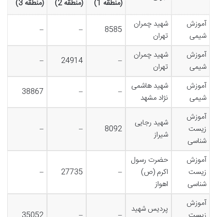
(منطقه 1)
(منطقه 2)
(منطقه 3)
آموزش
شهید چمران
–
–
8585
شیمی
تهران
آموزش
شهید چمران
–
24914
–
شیمی
تهران
آموزش
شهید هاشمی
38867
–
–
شیمی
نژاد مشهد
آموزش
شهید رجایی
زیست
8092
–
–
شیراز
شناسی
آموزش
حضرت رسول
زیست
اکرم (ص)
–
27735
–
شناسی
اهواز
آموزش
پردیس شهید
زیست
–
–
35052