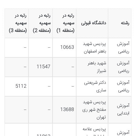
رتبه در
رتبه در
رتبه در
رشته
دانشگاه قبولی
سهمیه
سهمیه
سهمیه
(منطقه 1)
(منطقه 2)
(منطقه 3)
آموزش
پردیس شهید
–
–
10663
ریاضی
باهنر اصفهان
آموزش
شهید باهنر
–
11547
–
ریاضی
شیراز
آموزش
دکتر شریعتی
5112
–
–
ریاضی
ساری
پردیس شهید
آموزش
مفتح شهر ری
13688
–
–
ابتدایی
تهران
پردیس علامه
آموزش