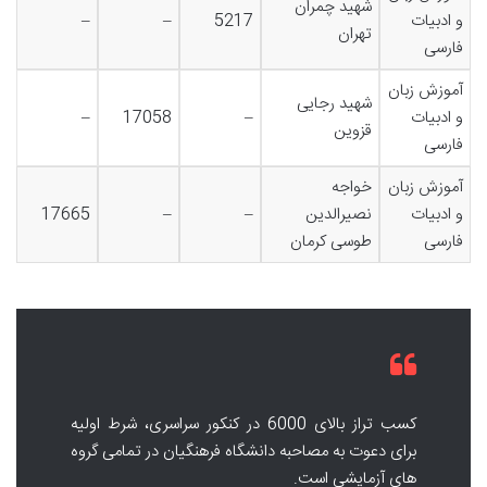
شهید چمران
و ادبیات
5217
–
–
تهران
فارسی
آموزش زبان
شهید رجایی
و ادبیات
–
17058
–
قزوین
فارسی
آموزش زبان
خواجه
و ادبیات
نصیرالدین
–
–
17665
فارسی
طوسی کرمان
کسب تراز بالای 6000 در کنکور سراسری، شرط اولیه
برای دعوت به مصاحبه دانشگاه فرهنگیان در تمامی گروه
های آزمایشی است.