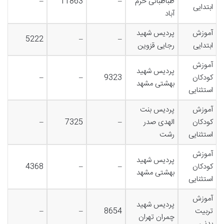
طباطبائی خرم
–
11863
–
ابتدایی
آباد
آموزش
پردیس شهید
5222
–
–
ابتدایی
رجایی قزوین
آموزش
پردیس شهید
کودکان
9323
–
–
بهشتی مشهد
استثنایی
آموزش
پردیس بنت
کودکان
الهدی صدر
–
7325
–
استثنایی
رشت
آموزش
پردیس شهید
کودکان
–
–
4368
بهشتی مشهد
استثنایی
آموزش
پردیس شهید
تربیت
8654
–
–
چمران تهران
بدنی