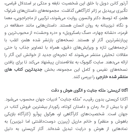
آرتور کانن دویل با خلق این شخصیت نابغه و متکی بر استدلال قیاسی،
تأثیری بی‌بدیل بر ژانر کارآگاهی گذاشت. مجموعه‌های داستان‌های شرلوک
هلمز، که توسط دکتر واتسون روایت می‌شوند، ترکیبی از ماجراجویی، معما
و نگاه تیزبینانه به روان انسان هستند. داستان‌هایی مانند «مطالعه در
قرمز»، «نشانه چهار»، «سگ باسکرویل» و «دره وحشت» از محبوب‌ترین و
پربازنشرترین آثار او هستند. نسخه‌های بازنشر شده هلمز، اغلب با
ترجمه‌هایی تازه و ویرایش‌های دقیق، همراه با تصاویر جذاب یا حتی
مقالات تحلیلی منتشر می‌شوند که تجربه‌ای جدید از خوانش این آثار را
ارائه می‌دهند. سایت گلوبوک به علاقه‌مندان پیشنهاد می‌کند تا برای یافتن
نسخه‌های نفیس و کامل این مجموعه، بخش
جدیدترین کتاب های
منتشر شده خارجی
را بررسی کنند.
آگاتا کریستی: ملکه جنایت و الگوی هوش و دقت
آگاتا کریستی بدون رقیب، “ملکه جنایت” ادبیات جهان محسوب می‌شود.
او با بیش از ۸۰ رمان و داستان کوتاه، رکوردار بیشترین فروش کتاب در
جهان است. شخصیت‌های کارآگاهی او، هرکول پوآرو (کارآگاه بلژیکی
باهوش و منظم) و خانم مارپل (پیرزن دوست‌داشتنی اما تیزبین) به
نمادهایی از هوش و درایت تبدیل شده‌اند. آثار کریستی به دلیل