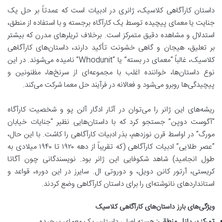
داستان کارآگاهی کلاسیک، ژانری در ادبیات است که عمدتاً بر حل یک
جنایت یا معمای پیچیده توسط یک کارآگاه برجسته و با استفاده از منطق،
استدلال و مشاهده دقیق متمرکز است. برخلاف تریلرهای مدرن که بیشتر
بر تعلیق، هیجان و گاهی خشونت تأکید دارند، داستان‌های کارآگاهی
کلاسیک، غالباً “معمای در بسته” یا “Whodunit” نامیده می‌شوند. در این
نوع داستان‌ها، خواننده اغلب با مجموعه‌ای از سرنخ‌ها، مظنونین و
پیچیدگی‌ها روبرو می‌شود و فعالانه در فرآیند حل معما شرکت می‌کند.
ریشه‌های این ژانر را می‌توان در آثار ادگار آلن پو و شخصیت کارآگاه
“آگوست دوپن” جستجو کرد که با داستان‌هایی نظیر “جنایات خیابان
مورگ” در اواسط قرن نوزدهم، بذر ادبیات کارآگاهی را کاشت. با این حال،
“عصر طلایی” ادبیات کارآگاهی (که تقریباً از دهه ۱۹۲۰ تا ۱۹۴۰ میلادی به
طول انجامید) شاهد شکوفایی این ژانر بود. نویسندگانی چون آگاتا
کریستی، آرتور کانن دویل، و دوروتی ال. سایرز در این دوره، قواعد و
استانداردهای نانوشته‌ای را برای داستان کارآگاهی وضع کردند.
ویژگی‌های بارز داستان‌های کارآگاهی کلاسیک
تمرکز بر پازل منطقی:
هسته اصلی داستان، یک معمای پیچیده