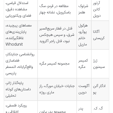
آرتور
استدلال قیاسی،
شرلوک
مطالعه در قرمز، سگ
کانن
مشاهده دقیق،
هلمز
باسکرویل، نشانه چهار
دویل
فضای ویکتوریایی
هرکول
معماهای پیچیده،
قتل در قطار سریع‌السیر
آگاتا
پوآرو،
پایان‌بندی‌های
شرق، و سپس هیچکس
کریستی
خانم
غافلگیرکننده،
نبود، قتل راجر آکروید
مارپل
Whodunit
روانشناسی جنایتکار،
ژرژ
کمیسر
فضاسازی
مجموعه کمیسر مگره
سیمنون
مگره
واقع‌گرایانه، اتمسفر
پاریسی
پایه‌گذار ژانر،
ادگار آلن
آگوست
جنایات خیابان مورگ، راز
داستان‌های کوتاه
پو
دوپن
ماری روژه
تحلیلی
رویکرد فلسفی،
گ. ک.
پدر
مجموعه پدر براون
اخلاقی و