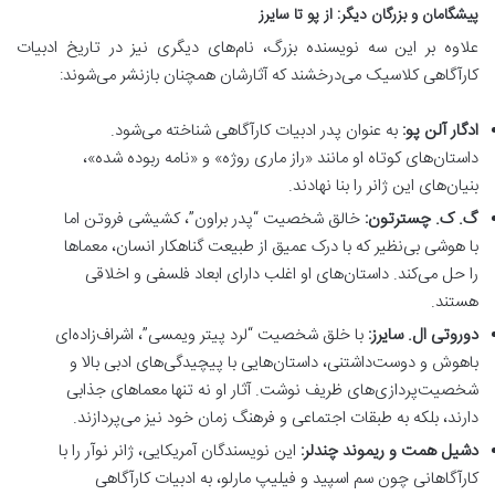
پیشگامان و بزرگان دیگر: از پو تا سایرز
علاوه بر این سه نویسنده بزرگ، نام‌های دیگری نیز در تاریخ ادبیات
کارآگاهی کلاسیک می‌درخشند که آثارشان همچنان بازنشر می‌شوند:
ادگار آلن پو:
به عنوان پدر ادبیات کارآگاهی شناخته می‌شود.
داستان‌های کوتاه او مانند «راز ماری روژه» و «نامه ربوده شده»،
بنیان‌های این ژانر را بنا نهادند.
گ. ک. چسترتون:
خالق شخصیت “پدر براون”، کشیشی فروتن اما
با هوشی بی‌نظیر که با درک عمیق از طبیعت گناهکار انسان، معماها
را حل می‌کند. داستان‌های او اغلب دارای ابعاد فلسفی و اخلاقی
هستند.
دوروتی ال. سایرز:
با خلق شخصیت “لرد پیتر ویمسی”، اشراف‌زاده‌ای
باهوش و دوست‌داشتنی، داستان‌هایی با پیچیدگی‌های ادبی بالا و
شخصیت‌پردازی‌های ظریف نوشت. آثار او نه تنها معماهای جذابی
دارند، بلکه به طبقات اجتماعی و فرهنگ زمان خود نیز می‌پردازند.
دشیل همت و ریموند چندلر:
این نویسندگان آمریکایی، ژانر نوآر را با
کارآگاهانی چون سم اسپید و فیلیپ مارلو، به ادبیات کارآگاهی