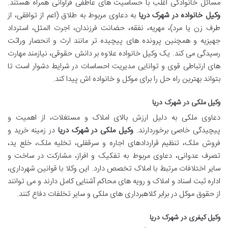
مسائل خانوادگی اغلب با حساسیت های عاطفی فراوانی همراه هستند.
وکیل خانواده در شهرک دریا
به دعاوی مربوط به طلاق (اعم از توافقی، از
طرف زن یا مرد)، مهریه، نفقه، حضانت فرزندان، اجرت المثل، استرداد
جهیزیه و همچنین پرونده های پیچیده تر مانند ارث و انحصار وراثت
رسیدگی می کند. یک وکیل خانواده علاوه بر دانش حقوقی، نیازمند مهارت
های ارتباطی قوی و توانایی مدیریت احساسات در شرایط دشوار است تا
بتواند بهترین راه حل را برای موکل و خانواده اش پیدا کند.
وکیل ملکی در شهرک دریا
دعاوی ملکی به دلیل ارزش بالای املاک و مستغلات، از اهمیت و
پیچیدگی خاصی برخوردارند.
وکیل ملکی در شهرک دریا
در زمینه خرید و
فروش ملک، تنظیم قراردادهای اجاره و سرقفلی، تخلیه ملک، خلع ید،
تصرف عدوانی، دعاوی مربوط به تفکیک و افراز، مشارکت در ساخت و
سایر اختلافات مرتبط با املاک تخصص دارد. این وکلا با قوانین شهرداری،
اداره ثبت اسناد و املاک و رویه های محاکم آشنایی کامل دارند و می توانند
از حقوق موکل در برابر کلاهبرداری های ملکی و سایر تخلفات دفاع کنند.
وکیل کیفری در شهرک دریا