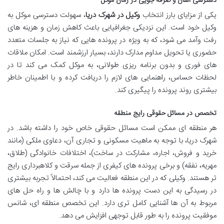
دسترسی آسان و صرفه جویی در زمان موکل
یکی از مزایای بارز انتخاب
وکیل در شهرک دریا
، سهولت دسترسی موکل به
وکیل خود است. این نزدیکی جغرافیایی باعث کاهش زمان و هزینه های
رفت وآمد می شود، که به ویژه در پرونده هایی که نیاز به جلسات متعدد
حضوری یا تحویل مداوم مدارک دارند، بسیار ارزشمند است. امکان ملاقات
های فوری و بدون برنامه ریزی طولانی، به موکل کمک می کند تا در
لحظات حساس، راهنمایی های لازم را دریافت کرده و با اطمینان خاطر
بیشتری روند پرونده را پیگیری کند.
تخصص در مسائل حقوقی رایج منطقه
هر منطقه ای ممکن است مسائل حقوقی خاص خود را داشته باشد. در
شهرک دریا، با توجه به ماهیت مسکونی و تجاری آن، دعاوی ملکی (مانند
خرید و فروش، اجاره، مشارکت در ساخت)، اختلافات خانوادگی (طلاق،
مهریه، نفقه) و برخی پرونده های کیفری از جمله سرقت و کلاهبرداری رایج
تر هستند. وکیلی که در این منطقه فعالیت می کند، احتمالاً تجربه بیشتری
در رسیدگی به این دست پرونده ها دارد و با چالش ها و راه حل های
مربوط به آن ها آشنایی کامل تری دارد. این تخصص منطقه ای، شانس
موفقیت پرونده را به طور قابل توجهی افزایش می دهد.