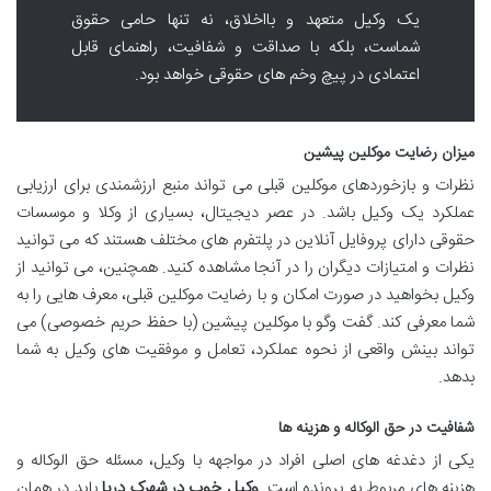
یک وکیل متعهد و بااخلاق، نه تنها حامی حقوق
شماست، بلکه با صداقت و شفافیت، راهنمای قابل
اعتمادی در پیچ وخم های حقوقی خواهد بود.
میزان رضایت موکلین پیشین
نظرات و بازخوردهای موکلین قبلی می تواند منبع ارزشمندی برای ارزیابی
عملکرد یک وکیل باشد. در عصر دیجیتال، بسیاری از وکلا و موسسات
حقوقی دارای پروفایل آنلاین در پلتفرم های مختلف هستند که می توانید
نظرات و امتیازات دیگران را در آنجا مشاهده کنید. همچنین، می توانید از
وکیل بخواهید در صورت امکان و با رضایت موکلین قبلی، معرف هایی را به
شما معرفی کند. گفت وگو با موکلین پیشین (با حفظ حریم خصوصی) می
تواند بینش واقعی از نحوه عملکرد، تعامل و موفقیت های وکیل به شما
بدهد.
شفافیت در حق الوکاله و هزینه ها
یکی از دغدغه های اصلی افراد در مواجهه با وکیل، مسئله حق الوکاله و
هزینه های مربوط به پرونده است.
وکیل خوب در شهرک دریا
باید در همان