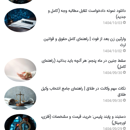
دانلود نمونه دادخواست تقابل مطالبه وجه (کامل و
جدید)
1404/10/03
وارثین زن بعد از فوت | راهنمای کامل حقوق و قوانین
ارث
1404/10/02
سقط جنین در ماه پنجم: هر آنچه باید بدانید (راهنمای
کامل)
1404/09/30
نکات مهم وکالت در طلاق | راهنمای جامع انتخاب وکیل
طلاق
1404/09/30
دستبند و پابند پلیس: خرید، قیمت و مشخصات (فلزی،
اورجینال)
1404/09/29