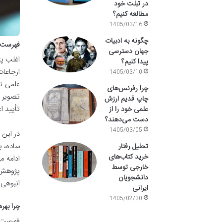
در تبلت خود
مطالعه کنیم؟
1405/03/16
چگونه به ادبیات
فهرست من
جهان دسترسی
اغلب پژ
پیدا کنیم؟
ارجاعات
1405/03/10
علمی ن
چرا رفرنس‌های
تصویر م
چاپ قدیم ارزش
تأیید ا
علمی خود را از
دست می‌دهند؟
1405/03/05
در این 
ساده، ب
تحلیل رفتار
خرید کتاب‌های
ادامه م
خارجی توسط
پژوهش خ
دانشجویان
انبوهی 
ایرانی
1405/02/30
چرا بهر
فهرست 