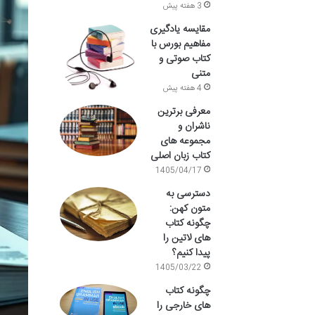
3 هفته پیش
مقایسه یادگیری
مفاهیم بورس با
کتاب صوتی و
متنی
4 هفته پیش
معرفی برترین
ناشران و
مجموعه های
کتاب زبان اصلی
1405/04/17
دسترسی به
متون کهن:
چگونه کتاب
های لاتین را
پیدا کنیم؟
1405/03/22
چگونه کتاب
های خارجی را