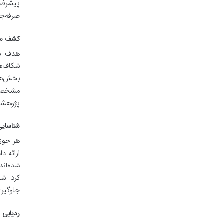
پیشرفت
صرفه‌جو
کشف سریع و دق
هدف نه
شکاف‌ها
بخش‌ها 
مشخص پر
پژوهشگر
شناسایی منابع ک
هر حوز
ارائه د
شده‌اند
کرد. ش
جلوگیری
ردیابی 