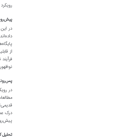
رویکرد 
پیش‌رونده (Forward Snowballing): چه کسانی این رساله/مقا
در این 
داده‌ان
فرآیند 
نوظهور 
پس‌رونده (Backward Snowballing): این رساله/مقاله ب
در رویک
مطالعات
قدیمی‌ت
درک عمی
پیش‌رون
تحلیل ک