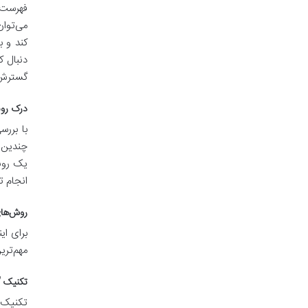
فهرست م
می‌توان
کند و ب
دنبال ک
گسترش 
درک روندهای پژ
با بررس
چندین ر
یک روند
انجام ت
روش‌های
برای ای
مهم‌تری
تکنیک “گلوله برفی” (
تکنیک 