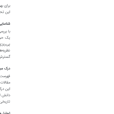
برای به
این تحل
شناسایی نویسندگا
با بررس
یک حوزه
پی‌ریزی
نظریه‌ه
گسترش
درک سیر
فهرست م
مقالات 
این درک
دانش ان
تاریخی 
تحلیل هم‌ارجاعی (n Analysis