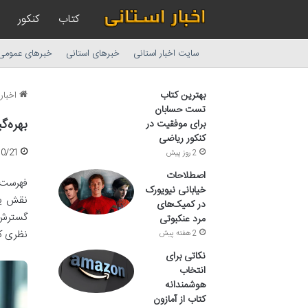
کتاب
کنکور
سایت اخبار استانی
خبرهای استانی
خبرهای عمومی
بهترین کتاب
اخبار 
تست حسابان
بهره‌گ
برای موفقیت در
کنکور ریاضی
10/21
2 روز پیش
اصطلاحات
فهرست م
خیابانی نیویورک
نقش یک 
در کمیک‌های
گسترش ت
مرد عنکبوتی
نظری کا
2 هفته پیش
نکاتی برای
انتخاب
هوشمندانه
کتاب از آمازون