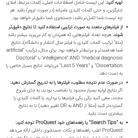
تهیه کنید:
این لیست شامل اصطلاحات اصلی، کلمات مرتبط، املای
جایگزین، و حتی کلمات کلیدی عامیانه (در صورت لزوم) باشد. هر
چه لیست شما کامل‌تر باشد، جستجوی شما دقیق‌تر خواهد بود.
از فیلترهای متعدد به صورت ترکیبی استفاده کنید تا نتایج دقیق‌تر
شوند:
هرچه تعداد فیلترهایی که همزمان به کار می‌برید بیشتر باشد
(مثلاً ترکیب کلمات کلیدی با فیلتر سال انتشار و دانشگاه)، نتایج
شما هدفمندتر و مرتبط‌تر خواهند بود. برای مثال، ترکیب “artificial
intelligence” AND “medical diagnosis” با “Doctoral
Dissertation” و “Last 5 Years” می‌تواند نتایج بسیار خاصی را
به دست دهد.
در صورت عدم نتیجه مطلوب، فیلترها را به تدریج گسترش دهید:
اگر نتایج اولیه بسیار محدود یا نامناسب بودند، به جای شروع
مجدد، سعی کنید یکی یکی فیلترها را بردارید یا کلمات کلیدی را
گسترده‌تر کنید (مثلاً از AND به OR تغییر دهید) تا به نتایج
بیشتری دست یابید.
به “Search Tips” یا راهنماهای خود ProQuest توجه کنید:
ProQuest اغلب راهنماها و نکات جستجوی داخلی ارائه می‌دهد