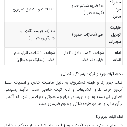
مجازات
۱۰۰ ضربه شلاق حدی
مرد
۱ تا ۹۹ ضربه شلاق تعزیری
(غیرمحصن)
مجرد
قابلیت
بله (به جریمه نقدی یا
تبدیل
خیر (مجازات حدی)
جایگزین حبس)
مجازات
ادله
شهادت ۴ مرد عادل، ۴ بار
شهادت ۲ شاهد، اقرار، علم
اثبات
اقرار، علم قاضی
قاضی (مدارک دیجیتال)
نحوه اثبات جرم و فرآیند رسیدگی قضایی
اثبات جرم زنا و رابطه نامشروع، به دلیل ماهیت خاص و اهمیت حفظ
آبروی افراد، دارای تشریفات و ادله اثبات خاصی است. فرآیند رسیدگی
قضایی نیز بسته به نوع جرم، در مراجع متفاوتی انجام می شود که آگاهی
از آن ها برای هر دو طرف شاکی و متهم ضروری است.
ادله اثبات جرم زنا
در نظام حقوقی اسلام، اثبات جرم
زنا
نیازمند ادله بسیار محکم و دقیق