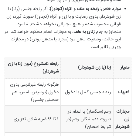
موارد خاص: رابطه به عنف و اکراه (تجاوز):
اگر رابطه جنسی (زنا) با
زن شوهردار، بدون رضایت و با زور و اکراه (تجاوز) صورت گیرد، زن
قربانی محسوب شده و هیچ مجازاتی نخواهد داشت. اما مرد
متجاوز به جرم
زنای به عنف
، به مجازات اعدام محکوم خواهد شد. در
این حالت، وضعیت تاهل مرد (مجرد یا متاهل بودن) در مجازات
وی بی تاثیر است.
رابطه نامشروع (دون زنا با زن
معیار
زنا (با زن شوهردار)
شوهردار)
هرگونه رابطه غیرشرعی بدون
تعریف
رابطه جنسی کامل با دخول
دخول (بوسیدن، لمس، هم
صحبتی جنسی)
مجازات
رجم (سنگسار) یا اعدام در
زن
صورت عدم امکان رجم (در
۱ تا ۹۹ ضربه شلاق تعزیری
شوهردار
شرایط احصان)