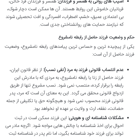
آسیب های روانی به همسر و فرزندان:
همسر و فرزندان فرد خائن،
قربانیان خاموش این روابط هستند. آن ها ممکن است دچار شوک،
بی اعتمادی عمیق، خشم، اضطراب، افسردگی و افت تحصیلی شوند
که نیازمند حمایت های روانشناختی جدی است.
حکم و وضعیت فرزند حاصل از رابطه نامشروع
یکی از پیچیده ترین و حساس ترین پیامدهای رابطه نامشروع، وضعیت
فرزند حاصل از آن است:
عدم انتساب قانونی فرزند به مرد (نفی نسب):
از نظر قانون ایران،
فرزند حاصل از زنا یا رابطه نامشروع، به مردی که با مادرش این
رابطه را برقرار کرده، منتسب نمی شود. نسب مشروع تنها از طریق
ازدواج قانونی محقق می گردد. این به معنای آن است که مرد، پدر
قانونی فرزند محسوب نمی شود و هیچگونه حق یا تکلیفی از جمله
حضانت، نفقه، ارث و ولایت بر عهده او نخواهد بود.
مشکلات شناسنامه ای و هویتی:
این فرزند ممکن است در ثبت
احوال برای اخذ شناسنامه با چالش هایی مواجه شود. اگرچه مادر می
تواند برای فرزند خود شناسنامه بگیرد، اما نام پدر در شناسنامه ثبت