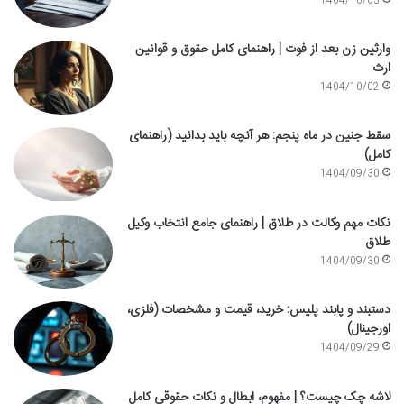
1404/10/03
وارثین زن بعد از فوت | راهنمای کامل حقوق و قوانین
ارث
1404/10/02
سقط جنین در ماه پنجم: هر آنچه باید بدانید (راهنمای
کامل)
1404/09/30
نکات مهم وکالت در طلاق | راهنمای جامع انتخاب وکیل
طلاق
1404/09/30
دستبند و پابند پلیس: خرید، قیمت و مشخصات (فلزی،
اورجینال)
1404/09/29
لاشه چک چیست؟ | مفهوم، ابطال و نکات حقوقی کامل