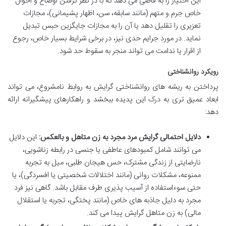
این اختیار را به قاضی می دهد که با در نظر گرفتن اوضاع و احوال
خاص جرم و متهم (مانند سابقه، سن، اظهار پشیمانی)، مجازات
تعزیری را تقلیل دهد یا آن را به مجازات جایگزین حبس تبدیل
نماید. در مورد جرایم حدی نیز، در برخی شرایط بسیار خاص، رجوع
از اقرار یا ندامت می تواند منجر به سقوط حد شود.
رویکرد روانشناختی
پرداختن به ریشه های روانشناختی گرایش به روابط نامشروع، می تواند
ابعاد عمیق تری به درک این پدیده ببخشد و راهکارهای پیشگیرانه ارائه
دهد:
دلایل احتمالی گرایش مرد مجرد به زن متاهل و بالعکس:
این دلایل
می توانند شامل کمبودهای عاطفی یا جنسی در رابطه زناشویی،
نارضایتی از زندگی مشترک، حس هیجان طلبی، میل به تجربه
ممنوعه، مشکلات روانی (مانند اختلالات شخصیتی یا افسردگی)، یا
حتی سوءاستفاده از آسیب پذیری طرف مقابل باشد. گاهی نیز فرد
مجرد به دلیل جاذبه های خاص (مانند پختگی، تجربه یا استقلال
مالی) به زن متاهل گرایش پیدا می کند.