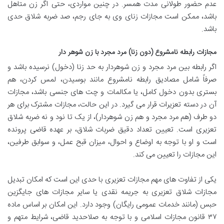
عدم حضور طولانی مدت همسر. در چنین مواردی، حتی اگر زن متاهل
باشد، ممکن است مجازات زنای وی به جای رجم، صد ضربه شلاق حدی
باشد.
مجازات رابطه نامشروع (دون زنا) مرد مجرد با زن شوهر دار
اگر رابطه بین مرد مجرد و زن شوهردار به حد زنا (دخول) نرسیده باشد و
صرفاً شامل مصادیق رابطه نامشروع مانند بوسیدن، لمس کردن، هم
بستری بدون دخول کامل، یا مکالمات و چت های جنسی باشد، مجازات
آن در دسته تعزیرات قرار می گیرد. در این حالت، مجازات مشترک برای هر
دو طرف (هم مرد مجرد و هم زن شوهردار)، از یک تا نود و نه ضربه شلاق
تعزیری است. تعیین تعداد دقیق ضربات شلاق، بر عهده قاضی پرونده
است و او با توجه به اوضاع و احوال، میزان قبح عمل، و سوابق طرفین،
این مجازات را تعیین می کند.
یکی از تفاوت های مهم مجازات تعزیری با حدی این است که امکان تبدیل
مجازات شلاق تعزیری به جریمه نقدی یا سایر مجازات های جایگزین
حبس (مانند خدمات عمومی رایگان) وجود دارد. این امکان بر اساس ماده
۳۷ قانون مجازات اسلامی و با توجه به صلاحدید قاضی، شرایط متهم و