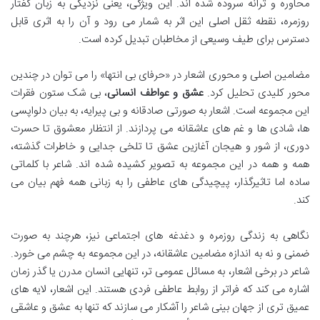
محاوره و ترانه سروده شده اند. این ویژگی، یعنی نزدیکی به زبان گفتار
روزمره، نقطه ثقل اصلی این اثر به شمار می رود و آن را به اثری قابل
دسترس برای طیف وسیعی از مخاطبان تبدیل کرده است.
مضامین اصلی و محوری اشعار در «حرفای بی انتها» را می توان در چندین
محور کلیدی تحلیل کرد.
عشق و عواطف انسانی
، بی شک ستون فقرات
این مجموعه است. اشعار به صورتی صادقانه و بی پیرایه، به بیان دلواپسی
ها، شادی ها و غم های عاشقانه می پردازند. از انتظار معشوق تا حسرت
دوری، از شور و هیجان آغازین عشق تا تلخی جدایی و خاطرات گذشته،
همه و همه در این مجموعه به تصویر کشیده شده اند. شاعر با کلماتی
ساده اما تاثیرگذار، پیچیدگی های عاطفی را به زبانی همه فهم بیان می
کند.
نگاهی به زندگی روزمره و دغدغه های اجتماعی نیز، هرچند به صورت
ضمنی و نه به اندازه مضامین عاشقانه، در این مجموعه به چشم می خورد.
شاعر در برخی اشعار، به مسائل عمومی تر، تنهایی انسان مدرن یا گذر زمان
اشاره می کند که فراتر از روابط عاطفی فردی هستند. این اشعار، لایه های
عمیق تری از جهان بینی شاعر را آشکار می سازند که تنها به عشق و عاشقی