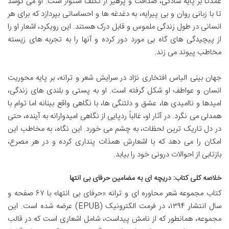
عمدتاً بر پایه سادگی، صداقت و پرهیز از تکلف استوار است. او می کوشد
تا با زبانی روان و بی پیرایه، به دغدغه ها و احساساتی بپردازد که برای هر
انسانی در طول زندگی ملموس و قابل درک هستند. این رویکرد، اشعار او را
از پیچیدگی های گاه بی مورد دور کرده و آنها را به تجربه های زیسته
مخاطب پیوند می زند.
جهان بینی الیاس افتخاری نژاد در سرایش شعر و ترانه، بر پایه محوریت
انسان و عواطف او شکل گرفته است. او به پستی و بلندی های زندگی،
امیدها و ناامیدی ها، عشق و دلتنگی ها، با نگاهی واقع بینانه اما توام با
همدلی می نگرد. در آثار او، غالباً ردپایی از نگاهی امیدوارانه به آینده، حتی
در دل تاریک ترین لحظات، به چشم می خورد. این نگاه، به مخاطب این
امکان را می دهد که با اشعارش همذات پنداری کرده و در هر مصرع،
بازتابی از احوالات درونی خود را بیابد.
خلاصه کلی کتاب: دریچه ای به مضامین حرفای بی انتها
کتاب مجموعه شعر محاوره ای و ترانه «حرفای بی انتها» با ۶۷ صفحه و
سال انتشار ۱۳۹۴، در فرمت الکترونیک (EPUB) عرضه شده است. این
مجموعه، همانطور که از نامش پیداست، شامل اشعاری است که در قالب