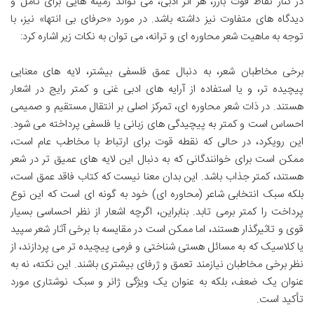
در کنار نقاط قوت بارز، هر اثر ادبی، می تواند زمینه هایی برای تأمل و
دیدگاه های متفاوت نیز داشته باشد. در مورد «حرفای بی انتها» نیز، با
توجه به ماهیت شعر محاوره ای و ترانه، می توان به نکات زیر اشاره کرد:
برخی مخاطبان شعر، به دنبال عمق فلسفی بیشتر، لایه های معنایی
پیچیده تر، و یا استفاده از آرایه های ادبی غنی و کمتر رایج در اشعار
هستند. در ذات شعر محاوره ای، تمرکز اصلی بر انتقال مستقیم و صمیمی
احساس است و کمتر به پیچیدگی های زبانی یا فلسفی پرداخته می شود.
این رویکرد، در حالی که نقطه قوت برای ارتباط با مخاطب عام است،
ممکن است برای خوانندگانی که به دنبال این لایه های عمیق تر در شعر
هستند، کمتر جذاب باشد. این بدان معنا نیست که کتاب فاقد عمق است،
بلکه سبک انتخابی شاعر (محاوره ای) خود به گونه ای است که این نوع
پرداخت را کمتر برمی تابد. بنابراین، اگرچه اشعار از نظر احساسی بسیار
قوی و تاثیرگذار هستند، اما ممکن است در مقایسه با برخی آثار شعر سپید
یا کلاسیک که به مسائل هستی شناختی و فرمی پیچیده تر می پردازند، از
نظر برخی مخاطبان نیازمند تعمق و ژرفای بیشتری باشند. این نکته، نه به
عنوان یک ضعف، بلکه به عنوان یک ویژگی ژانر و سبک نوشتاری مورد
تأکید است.