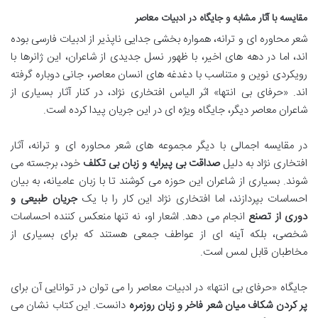
مقایسه با آثار مشابه و جایگاه در ادبیات معاصر
شعر محاوره ای و ترانه، همواره بخشی جدایی ناپذیر از ادبیات فارسی بوده
اند، اما در دهه های اخیر، با ظهور نسل جدیدی از شاعران، این ژانرها با
رویکردی نوین و متناسب با دغدغه های انسان معاصر، جانی دوباره گرفته
اند. «حرفای بی انتها» اثر الیاس افتخاری نژاد، در کنار آثار بسیاری از
شاعران معاصر دیگر، جایگاه ویژه ای در این جریان پیدا کرده است.
در مقایسه اجمالی با دیگر مجموعه های شعر محاوره ای و ترانه، آثار
افتخاری نژاد به دلیل
صداقت بی پیرایه و زبان بی تکلف
خود، برجسته می
شوند. بسیاری از شاعران این حوزه می کوشند تا با زبان عامیانه، به بیان
احساسات بپردازند، اما افتخاری نژاد این کار را با یک
جریان طبیعی و
دوری از تصنع
انجام می دهد. اشعار او، نه تنها منعکس کننده احساسات
شخصی، بلکه آینه ای از عواطف جمعی هستند که برای بسیاری از
مخاطبان قابل لمس است.
جایگاه «حرفای بی انتها» در ادبیات معاصر را می توان در توانایی آن برای
پر کردن شکاف میان شعر فاخر و زبان روزمره
دانست. این کتاب نشان می