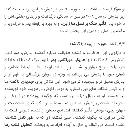
او هرگز فرصت نیافت تا به طور مستقیم با پدرش در این باره صحبت کند،
زیرا پدرش در سال ۲۰۰۸ در سن ۹۰ سالگی درگذشت و رازهای جنگی اش را
با خود برد.
تأثیر جنگ بر نسل ها ژاپن
، و به ویژه بر رابطه پدر و فرزندی، از
مضامین اصلی و عمیق این بخش است.
۳.۳. کشف هویت و پیوند با گذشته
با بازگویی این خاطرات و کشف حقیقت درباره گذشته پدرش، موراکامی
تلاش می کند تا نه تنها
هاروکی موراکامی پدر
را بهتر درک کند، بلکه جایگاه
خود را در تاریخ پرفراز و نشیب ژاپن بیابد. او به تحلیل ارتباط عاطفی و
ذهنی خود با پدرش می پردازد، به ویژه در دوران بزرگسالی که فهم او از
پدرش عمیق تر و پیچیده تر می شود. این تلاش برای فهمیدن ناگفته ها
و پر کردن شکاف های بین نسلی، به نوعی کاوش در هویت خود نویسنده
نیز هست. او به دنبال درک این است که چگونه رویدادهای تاریخی و
تجربیات شخصی پدرش، به طور غیرمستقیم بر شکل گیری شخصیت و
جهان بینی خودش تأثیر گذاشته اند. این بخش از کتاب، دعوتی است به
تأمل در این که چگونه گذشته، حتی گذشته ای که به طور کامل شناخته
نشده است، می تواند بر حال و آینده افراد سایه بیفکند.
تحلیل کتاب رها