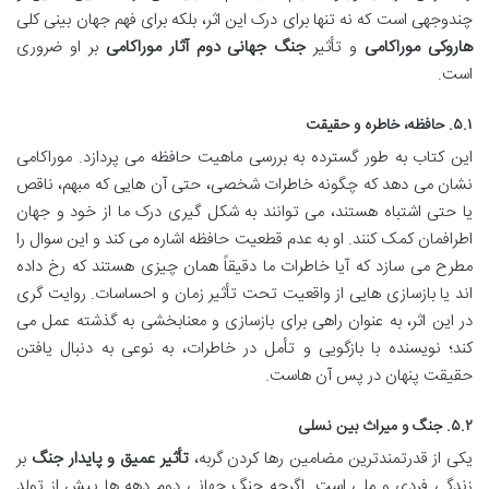
چندوجهی است که نه تنها برای درک این اثر، بلکه برای فهم جهان بینی کلی
هاروکی موراکامی
و تأثیر
جنگ جهانی دوم آثار موراکامی
بر او ضروری
است.
۵.۱. حافظه، خاطره و حقیقت
این کتاب به طور گسترده به بررسی ماهیت حافظه می پردازد. موراکامی
نشان می دهد که چگونه خاطرات شخصی، حتی آن هایی که مبهم، ناقص
یا حتی اشتباه هستند، می توانند به شکل گیری درک ما از خود و جهان
اطرافمان کمک کنند. او به عدم قطعیت حافظه اشاره می کند و این سوال را
مطرح می سازد که آیا خاطرات ما دقیقاً همان چیزی هستند که رخ داده
اند یا بازسازی هایی از واقعیت تحت تأثیر زمان و احساسات. روایت گری
در این اثر، به عنوان راهی برای بازسازی و معنابخشی به گذشته عمل می
کند؛ نویسنده با بازگویی و تأمل در خاطرات، به نوعی به دنبال یافتن
حقیقت پنهان در پس آن هاست.
۵.۲. جنگ و میراث بین نسلی
یکی از قدرتمندترین مضامین رها کردن گربه،
تأثیر عمیق و پایدار جنگ
بر
زندگی فردی و ملی است. اگرچه جنگ جهانی دوم دهه ها پیش از تولد