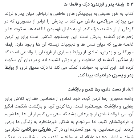
۵.۳. رابطه پدر و فرزندی: درک و فاصله ها
کتاب به طور عمیقی به پیچیدگی های عاطفی و ارتباطی میان پدر و فرزند
می پردازد. موراکامی تلاش می کند تا پدرش را فراتر از تصویری که در
کودکی از او داشته، درک کند. او به دنبال فهمیدن ناگفته ها، سکوت ها و
زخم های گذشته پدرش است. این جستجو، تلاشی است برای پر کردن
فاصله هایی که میان نسل ها و تجربیات زیسته آن ها وجود دارد. رابطه
موراکامی و پدرش، نمادی از روابط بسیاری از فرزندان با والدینی است که
بار سنگین گذشته ای متفاوت را بر دوش کشیده اند و در بیان آن سکوت
کرده اند. این کتاب به خواننده کمک می کند تا درک عمیق تری از
روابط
پدر و پسری در ادبیات
پیدا کند.
۵.۴. از دست دادن، رها شدن و بازگشت
واقعه محوری رها کردن گربه، خود نمادی از مضامین فقدان، تلاش برای
رهایی و بازگشت غیرمنتظره است. رها کردن گربه و بازگشت شگفت انگیز
آن، می تواند نمادی از چیزهایی باشد که سعی می کنیم از آن ها رها شویم
یا فراموششان کنیم، اما سرانجام به شکلی غیرمنتظره به زندگی ما بازمی
گردند. این مضامین، به طور گسترده ای در آثار
هاروکی موراکامی
تکرار می
شوند و نشان دهنده علاقه او به مفاهیم تقدیر، جبر و شانس در زندگی