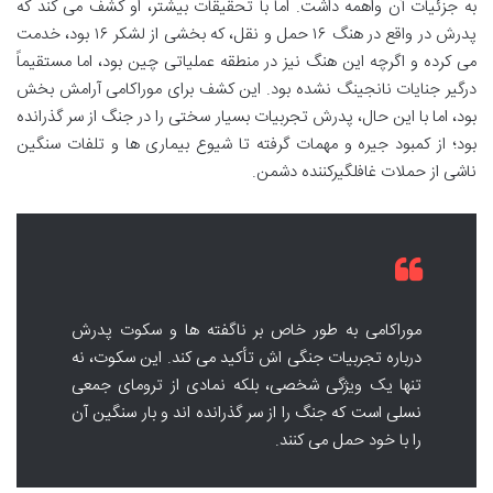
به جزئیات آن واهمه داشت. اما با تحقیقات بیشتر، او کشف می کند که
پدرش در واقع در هنگ ۱۶ حمل و نقل، که بخشی از لشکر ۱۶ بود، خدمت
می کرده و اگرچه این هنگ نیز در منطقه عملیاتی چین بود، اما مستقیماً
درگیر جنایات نانجینگ نشده بود. این کشف برای موراکامی آرامش بخش
بود، اما با این حال، پدرش تجربیات بسیار سختی را در جنگ از سر گذرانده
بود؛ از کمبود جیره و مهمات گرفته تا شیوع بیماری ها و تلفات سنگین
ناشی از حملات غافلگیرکننده دشمن.
موراکامی به طور خاص بر ناگفته ها و سکوت پدرش
درباره تجربیات جنگی اش تأکید می کند. این سکوت، نه
تنها یک ویژگی شخصی، بلکه نمادی از ترومای جمعی
نسلی است که جنگ را از سر گذرانده اند و بار سنگین آن
را با خود حمل می کنند.