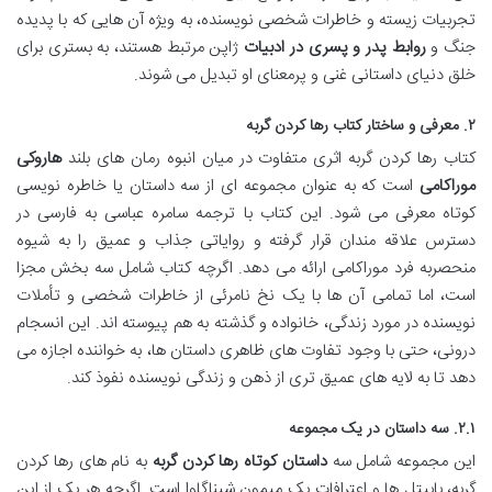
تجربیات زیسته و خاطرات شخصی نویسنده، به ویژه آن هایی که با پدیده
جنگ و
روابط پدر و پسری در ادبیات
ژاپن مرتبط هستند، به بستری برای
خلق دنیای داستانی غنی و پرمعنای او تبدیل می شوند.
۲. معرفی و ساختار کتاب رها کردن گربه
کتاب رها کردن گربه اثری متفاوت در میان انبوه رمان های بلند
هاروکی
موراکامی
است که به عنوان مجموعه ای از سه داستان یا خاطره نویسی
کوتاه معرفی می شود. این کتاب با ترجمه سامره عباسی به فارسی در
دسترس علاقه مندان قرار گرفته و روایاتی جذاب و عمیق را به شیوه
منحصربه فرد موراکامی ارائه می دهد. اگرچه کتاب شامل سه بخش مجزا
است، اما تمامی آن ها با یک نخ نامرئی از خاطرات شخصی و تأملات
نویسنده در مورد زندگی، خانواده و گذشته به هم پیوسته اند. این انسجام
درونی، حتی با وجود تفاوت های ظاهری داستان ها، به خواننده اجازه می
دهد تا به لایه های عمیق تری از ذهن و زندگی نویسنده نفوذ کند.
۲.۱. سه داستان در یک مجموعه
این مجموعه شامل سه
داستان کوتاه رها کردن گربه
به نام های رها کردن
گربه، بابیتل ها و اعترافات یک میمون شیناگاوا است. اگرچه هر یک از این