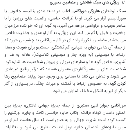
۱.۱. ویژگی های سبک شناختی و مضامین محوری
سبک نوشتاری
هاروکی موراکامی
اغلب در دسته بندی رئالیسم جادویی یا
سورئالیسم قرار می گیرد. او با ظرافت خاصی، واقعیت های روزمره را با
عناصر عجیب و فراواقعی در هم می آمیزد، به گونه ای که خواننده مرز میان
واقعیت و خیال را گم می کند. این ویژگی، به آثار او عمق و جذابیت خاصی
می بخشد. مضامین تکرارشونده ای در آثار موراکامی به چشم می خورد که
از جمله آن ها می توان به تنهایی، گم گشتگی، جستجو برای هویت و معنا،
ارتباط با موسیقی (به ویژه جاز و موسیقی کلاسیک)، علاقه به غذا و
آشپزی، حضور گربه ها و سفرهای درونی و بیرونی شخصیت ها اشاره کرد.
شخصیت های او معمولاً افرادی معمولی هستند که درگیر وقایع غیرعادی
می شوند و تلاش می کنند تا معنایی برای وجود خود بیابند.
مضامین رها
کردن گربه
، به خصوص ارتباط با گذشته و میراث جنگ، در بسیاری از آثار
دیگر او نیز به اشکال مختلف نمایان می شود.
موراکامی جوایز ادبی معتبری از جمله جایزه جهانی فانتزی، جایزه بین
المللی داستان کوتاه فرانک اوکانر، جایزه فرانتس کافکا و جایزه اورشلیم را
کسب کرده است. شهرت جهانی او به حدی است که سال هاست نام او در
میان نامزدهای احتمالی جایزه نوبل ادبیات مطرح می شود و انتظارات