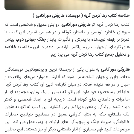
خلاصه کتاب رها کردن گربه ( نویسنده هاروکی موراکامی )
کتاب رها کردن گربه اثر
هاروکی موراکامی
، روایتی عمیق و شخصی است که
مرزهای خاطره نویسی و داستان کوتاه را در هم می آمیزد. این کتاب با
تمرکز بر رابطه نویسنده با پدرش و تأثیرات پایدار
جنگ جهانی دوم
، بینش
های تازه ای از جهان بینی موراکامی ارائه می دهد. در این مقاله، به
خلاصه
و تحلیل جامع کتاب رها کردن گربه
می پردازیم.
هاروکی موراکامی
به عنوان یکی از برجسته ترین و پرنفوذترین نویسندگان
معاصر ژاپن و جهان شناخته می شود که آثارش همواره مرزهای واقعیت و
خیال را در هم تنیده است. در میان کارنامه ادبی او، کتاب رها کردن گربه
جایگاهی منحصربه فرد دارد. این اثر، که بیش از یک رمان، مجموعه ای از
خاطرات و داستان های کوتاه است، دریچه ای به ابعاد شخصی و کمتر
دیده شده از زندگی و ذهن موراکامی می گشاید. این کتاب نه تنها به عنوان
یک داستان، بلکه به مثابه کاوشی عمیق در مضامین بنیادین خاطرات
خانوادگی، میراث جنگ و پیچیدگی های ارتباط با پدر، عمل می کند. این
موضوعات کلید فهم بسیاری از آثار داستانی دیگر او نیز هستند. این تحلیل