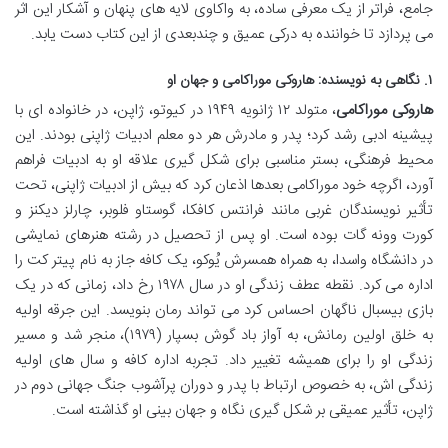
جامع، فراتر از یک معرفی ساده، به واکاوی لایه های پنهان و آشکار این اثر
می پردازد تا خواننده به درکی عمیق و چندبعدی از این کتاب دست یابد.
۱. نگاهی به نویسنده: هاروکی موراکامی و جهان او
هاروکی موراکامی
، متولد ۱۲ ژانویه ۱۹۴۹ در کیوتو، ژاپن، در خانواده ای با
پیشینه ادبی رشد کرد؛ پدر و مادرش هر دو معلم ادبیات ژاپنی بودند. این
محیط فرهنگی، بستر مناسبی برای شکل گیری علاقه او به ادبیات فراهم
آورد، اگرچه خود موراکامی بعدها اذعان کرد که بیش از ادبیات ژاپنی، تحت
تأثیر نویسندگان غربی مانند فرانتس کافکا، گوستاو فلوبر، چارلز دیکنز و
کورت وونه گات بوده است. او پس از تحصیل در رشته هنرهای نمایشی
در دانشگاه واسدا، به همراه همسرش یُوکو، یک کافه جاز به نام پیتر کت را
اداره می کرد. نقطه عطف زندگی او در سال ۱۹۷۸ رخ داد، زمانی که در یک
بازی بیسبال ناگهان احساس کرد می تواند رمان بنویسد. این جرقه اولیه
به خلق اولین رمانش، به آواز باد گوش بسپار (۱۹۷۹)، منجر شد و مسیر
زندگی او را برای همیشه تغییر داد. تجربه اداره کافه و سال های اولیه
زندگی اش، به خصوص ارتباط با پدر و دوران پرآشوب جنگ جهانی دوم در
ژاپن، تأثیر عمیقی بر شکل گیری نگاه و جهان بینی او گذاشته است.