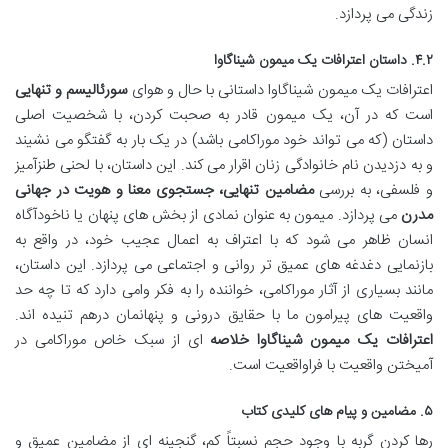
زندگی می پردازد.
۴.۲. داستان اعترافات یک میمون شیناگاوا
اعترافات یک میمون شیناگاوا داستانی با حال و هوای
سورئالیسم و تنهایی
است که در آن، یک میمون قادر به صحبت کردن، با شخصیت اصلی
داستان (که می تواند خود موراکامی باشد) در یک بار به گفتگو می نشیند
و به دزدیدن نام خانوادگی زنان اقرار می کند. این داستان، با لحنی طنزآمیز
و فلسفی، به بررسی
مضامین تنهایی، جستجوی معنا و هویت در جهانی
مدرن
می پردازد. میمون به عنوان نمادی از بخش های پنهان یا ناخودآگاه
انسان ظاهر می شود که با اعتراف به اعمال عجیب خود، در واقع به
بازنمایی دغدغه های عمیق تر روانی و اجتماعی می پردازد. این داستان،
مانند بسیاری از آثار موراکامی، خواننده را به فکر وامی دارد که تا چه حد
واقعیت های پیرامون ما با حقایق درونی و پنهانمان درهم تنیده اند.
اعترافات یک میمون شیناگاوا خلاصه
ای از سبک خاص موراکامی در
آمیختن واقعیت با فراواقعیت است.
۵. مضامین و پیام های کلیدی کتاب
رها کردن گربه با وجود حجم نسبتاً کم، گنجینه ای از مضامین عمیق و