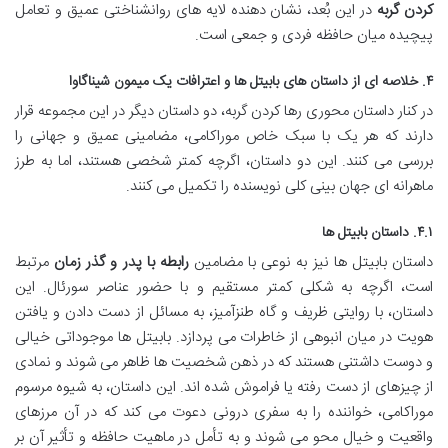
کردن گربه
در این بُعد، نشان دهنده لایه های روانشناختی عمیق و تعامل
پیچیده میان حافظه فردی و جمعی است.
۴. خلاصه ای از داستان های بابیتل ها و اعترافات یک میمون شیناگاوا
در کنار داستان محوری رها کردن گربه، دو داستان دیگر در این مجموعه قرار
دارند که هر یک با سبک خاص موراکامی، مضامینی عمیق و جهانی را
بررسی می کنند. این دو داستان، اگرچه کمتر شخصی هستند، اما به طرز
ماهرانه ای جهان بینی کلی نویسنده را تکمیل می کنند.
۴.۱. داستان بابیتل ها
داستان بابیتل ها نیز به نوعی با مضامین
رابطه با پدر و گذر زمان
مرتبط
است، اگرچه به شکلی کمتر مستقیم و با حضور عناصر سورئال. این
داستان، با روایتی ظریف و گاه طنزآمیز، به مسائل از دست دادن و یافتن
هویت در میان انبوهی از خاطرات می پردازد. بابیتل ها موجوداتی خیالی
و دوست داشتنی هستند که در ذهن شخصیت ها ظاهر می شوند و نمادی
از چیزهای از دست رفته یا فراموش شده اند. این داستان، به شیوه مرسوم
موراکامی، خواننده را به سفری درونی دعوت می کند که در آن مرزهای
واقعیت و خیال محو می شوند و به تأمل در ماهیت حافظه و تأثیر آن بر