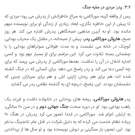
۳.۲. پدر: مردی در سایه جنگ
پس از واقعه گربه، موراکامی به سراغ خاطراتش از پدرش می رود؛ مردی که
تا پیش از این خاطره نگاری، ابعاد زیادی از زندگی او برای نویسنده مبهم
مانده بود. او به آیین مذهبی صبحگاهی پدرش اشاره می کند: هر روز
صبح،
هاروکی موراکامی پدر
، پیش از صبحانه، در مقابل یک محراب بودایی
کوچک در خانه می نشست و به مدت طولانی سوتراهای بودایی را با
چشمانی بسته تلاوت می کرد. این مراسم برای او بسیار مهم بود و کسی
اجازه اخلال در آن را نداشت. بعدها موراکامی از پدرش می پرسد که برای
چه کسی دعا می کند و پدر پاسخ می دهد: برای کسانی که در جنگ کشته
شده اند؛ هم برای هم رزمان ژاپنی اش و هم برای سربازان چینی که
دشمنشان بودند. این پاسخ، دریچه ای به گذشته نظامی پدر می گشاید.
پدر
هاروکی موراکامی
، ریشه های روحانی در خانواده داشت و فرزند یک
راهب بودایی بود. او در دوره سخت
جنگ جهانی دوم
و در سن ۲۰ سالگی،
به ارتش اعزام شد. موراکامی در ابتدا تصور می کرد پدرش در هنگ ۲۰
پیاده نظام خدمت می کرده که به دلیل شرکت در قتل عام نانجینگ بدنام
بود. این تصور، بار سنگینی بر دوش نویسنده بود و او سال ها از پرداختن