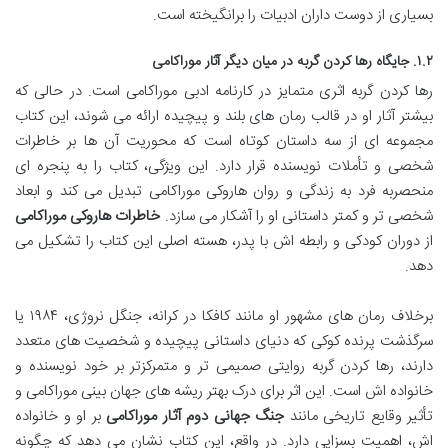
بسیاری از دوست داران ادبیات را برانگیخته است.
۱.۲. جایگاه رها کردن گربه در میان دیگر آثار موراکامی
رها کردن گربه اثری متمایز در کارنامه ادبی موراکامی است. در حالی که
بیشتر آثار او در قالب رمان های بلند و پیچیده ارائه می شوند، این کتاب
مجموعه ای از سه داستان کوتاه است که محوریت آن ها بر خاطرات
شخصی و تأملات نویسنده قرار دارد. این ویژگی، کتاب را به پنجره ای
منحصربه فرد به زندگی و روان هاروکی موراکامی تبدیل می کند و ابعاد
شخصی تر و کمتر داستانی او را آشکار می سازد.
خاطرات هاروکی موراکامی
از دوران کودکی و رابطه اش با پدر، هسته اصلی این کتاب را تشکیل می
دهد.
برخلاف رمان های مشهور او مانند کافکا در کرانه، جنگل نروژی، ۱۹۸۴ یا
سرگذشت پرنده کوکی که دنیای داستانی پیچیده و شخصیت های متعدد
دارند، رها کردن گربه روایتی صمیمی تر و متمرکزتر بر خود نویسنده و
خانواده اش است. این اثر برای درک بهتر ریشه های جهان بینی موراکامی و
تأثیر وقایع تاریخی مانند
جنگ جهانی دوم آثار موراکامی
بر او و خانواده
اش، اهمیت بسزایی دارد. در واقع، این کتاب نشان می دهد که چگونه