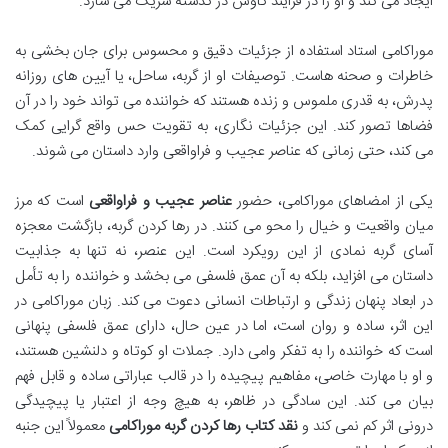
ایجاد می کند و او را در فرایند کاوش در گذشته شریک می سازد.
موراکامی استاد استفاده از جزئیات دقیق و محسوس برای جان بخشی به
خاطرات و صحنه هاست. توصیفات او از گربه، ساحل، یا آیین های روزانه
پدرش، به قدری ملموس و زنده هستند که خواننده می تواند خود را در آن
فضاها تصور کند. این جزئیات نگاری، به تقویت حس واقع گرایی کمک
می کند، حتی زمانی که عناصر عجیب و فراواقعی وارد داستان می شوند.
یکی از امضاهای موراکامی، حضور
عناصر عجیب و فراواقعی
است که مرز
میان واقعیت و خیال را محو می کنند. در رها کردن گربه، بازگشت معجزه
آسای گربه نمادی از این رویکرد است. این عنصر، نه تنها به جذابیت
داستان می افزاید، بلکه به آن عمق فلسفی می بخشد و خواننده را به تأمل
در ابعاد پنهان زندگی و ارتباطات انسانی دعوت می کند. زبان موراکامی در
این اثر، ساده و روان است، اما در عین حال، دارای عمق فلسفی پنهانی
است که خواننده را به تفکر وامی دارد. جملات او کوتاه و دلنشین هستند،
و او با مهارت خاصی، مفاهیم پیچیده را در قالب عباراتی ساده و قابل فهم
بیان می کند. این سادگی در ظاهر، به هیچ وجه از اعتبار یا پیچیدگی
درونی اثر کم نمی کند و
نقد کتاب رها کردن گربه موراکامی
معمولاً این جنبه