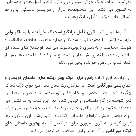
قدرتمند، میراث جنگ جهانی دوم را بر زندگی افراد و نسل های آینده ژاپن
به تصویر می کشد. این موضوعات، فارغ از هر بستر فرهنگی، برای هر
انسانی قابل درک و تأمل برانگیز هستند.
ثالثاً، رها کردن گربه
اثری تأمل برانگیز است که خواننده را به فکر وامی
دارد
. موراکامی با مطرح کردن سوالاتی درباره ماهیت حافظه، حقیقت و
هویت، مخاطب را به سفری درونی دعوت می کند. او پاسخ های ساده ای
ارائه نمی دهد، بلکه پرسش هایی را مطرح می کند که تا مدت ها پس از
اتمام کتاب در ذهن خواننده باقی می مانند.
در نهایت، این کتاب
راهی برای درک بهتر ریشه های داستان نویسی و
جهان بینی موراکامی
است. با خواندن رها کردن گربه، می توان درک کرد که
چگونه تجربیات شخصی و خانوادگی نویسنده، به عناصر و مضامین
تکرارشونده در آثار داستانی او تبدیل شده اند. این کتاب به ما نشان می
دهد که چگونه زندگی واقعی، حتی در ظریف ترین جزئیاتش، می تواند
الهام بخش خلق دنیاهای داستانی شگفت انگیز باشد. این دلایل، رها
کردن گربه را به اثری ضروری برای هر کسی که به
بهترین داستان های
کوتاه موراکامی
یا آثار عمیق ادبی علاقه دارد، تبدیل می کند.