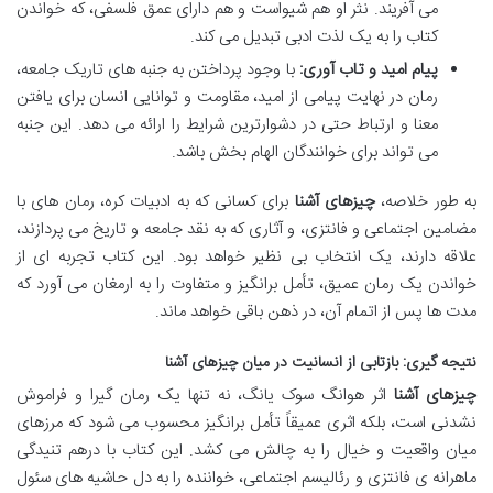
می آفریند. نثر او هم شیواست و هم دارای عمق فلسفی، که خواندن
کتاب را به یک لذت ادبی تبدیل می کند.
پیام امید و تاب آوری:
با وجود پرداختن به جنبه های تاریک جامعه،
رمان در نهایت پیامی از امید، مقاومت و توانایی انسان برای یافتن
معنا و ارتباط حتی در دشوارترین شرایط را ارائه می دهد. این جنبه
می تواند برای خوانندگان الهام بخش باشد.
به طور خلاصه،
چیزهای آشنا
برای کسانی که به ادبیات کره، رمان های با
مضامین اجتماعی و فانتزی، و آثاری که به نقد جامعه و تاریخ می پردازند،
علاقه دارند، یک انتخاب بی نظیر خواهد بود. این کتاب تجربه ای از
خواندن یک رمان عمیق، تأمل برانگیز و متفاوت را به ارمغان می آورد که
مدت ها پس از اتمام آن، در ذهن باقی خواهد ماند.
نتیجه گیری: بازتابی از انسانیت در میان چیزهای آشنا
چیزهای آشنا
اثر هوانگ سوک یانگ، نه تنها یک رمان گیرا و فراموش
نشدنی است، بلکه اثری عمیقاً تأمل برانگیز محسوب می شود که مرزهای
میان واقعیت و خیال را به چالش می کشد. این کتاب با درهم تنیدگی
ماهرانه ی فانتزی و رئالیسم اجتماعی، خواننده را به دل حاشیه های سئول