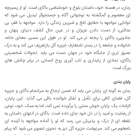
رمان، در هسته خود، داستان بلوغ و خودشناسی باگای است. او از پسربچه
ای معصوم و گمگشته به نوجوانی آگاه و جستجوگر تبدیل می شود که
توانایی مواجهه با حقایق تلخ و شیرین زندگی را دارد. مواجهه با فقر، بی
عدالتی، از دست دادن عزیزان و در عین حال کشف دنیای پنهان و
جادویی، باگای را پخته تر می کند. او در طول این مسیر، معنای خانه،
خانواده و جامعه را در بستر نامتعارف جزیره گل بازتعریف می کند و به درک
عمیق تری از جایگاه خود در جهان دست می یابد. تحولات شخصیتی
باگای، نمادی از پایداری و تاب آوری روح انسانی در برابر چالش های
بزرگ است.
پایان بندی
رمان به گونه ای پایان می یابد که ضمن ارجاع به سرانجام باگای و جزیره
گل، فضای کافی برای تأمل و تفکر خواننده باقی می گذارد. این پایان،
الزامات یک پایان خوش سنتی را برآورده نمی کند، اما به سبک خود، نوعی
از رضایت و امید را در دل خود جای داده است. باگای در انتهای داستان به
نقطه ای از درک و پذیرش می رسد که او را آماده مواجهه با آینده ای
نامعلوم می کند. سرنوشت جزیره گل نیز به نحوی تصویر می شود که پیام