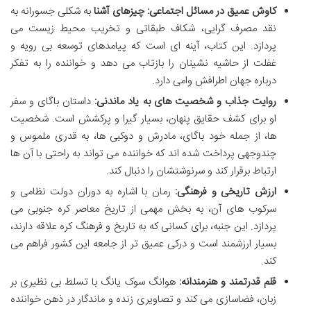
کاوش عمیق در مسائل اجتماعی:
چیزهای آشنا
به شکلی جسورانه به
نقد مصرف گرایی، شکاف طبقاتی و تخریب محیط زیست می
پردازد. این کتاب، آینه ای است که پیامدهای توسعه بی رویه و
غفلت از حاشیه نشینان را بازتاب می دهد و خواننده را به تفکر
درباره جهان اطرافش وامی دارد.
روایت جذاب و شخصیت های به یاد ماندنی:
داستان باگای و سفر
او برای کشف حقایق پنهان، بسیار گیرا و پرکشش است. شخصیت
ها، از جمله خود باگای، مادرش و دوکبی ها، به قدری ملموس و
چندوجهی پرداخت شده اند که خواننده می تواند به راحتی با آن ها
ارتباط برقرار کند و سرنوشتشان را دنبال کند.
ارزش تاریخی و فرهنگی:
رمان با اشاره به دوران دولت نظامی و
سرکوب های آن، به بخش مهمی از تاریخ معاصر کره جنوبی می
پردازد. این جنبه، برای کسانی که به تاریخ و فرهنگ کره علاقه دارند،
بسیار ارزشمند است و درکی عمیق تر از جامعه این کشور فراهم می
کند.
قلم قدرتمند و هنرمندانه:
هوانگ سوک یانگ با تسلط بی نظیری بر
زبان، فضاسازی می کند و تصاویری زنده و ماندگار در ذهن خواننده