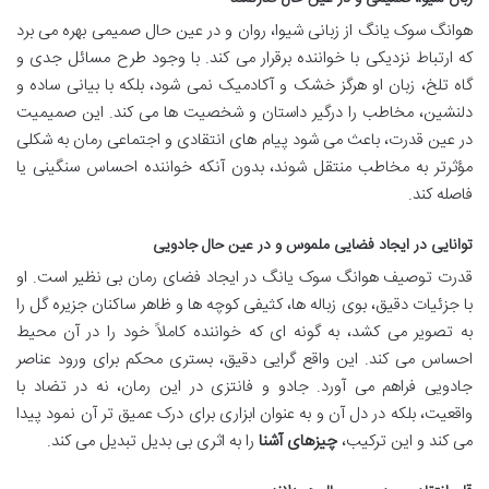
هوانگ سوک یانگ از زبانی شیوا، روان و در عین حال صمیمی بهره می برد
که ارتباط نزدیکی با خواننده برقرار می کند. با وجود طرح مسائل جدی و
گاه تلخ، زبان او هرگز خشک و آکادمیک نمی شود، بلکه با بیانی ساده و
دلنشین، مخاطب را درگیر داستان و شخصیت ها می کند. این صمیمیت
در عین قدرت، باعث می شود پیام های انتقادی و اجتماعی رمان به شکلی
مؤثرتر به مخاطب منتقل شوند، بدون آنکه خواننده احساس سنگینی یا
فاصله کند.
توانایی در ایجاد فضایی ملموس و در عین حال جادویی
قدرت توصیف هوانگ سوک یانگ در ایجاد فضای رمان بی نظیر است. او
با جزئیات دقیق، بوی زباله ها، کثیفی کوچه ها و ظاهر ساکنان جزیره گل را
به تصویر می کشد، به گونه ای که خواننده کاملاً خود را در آن محیط
احساس می کند. این واقع گرایی دقیق، بستری محکم برای ورود عناصر
جادویی فراهم می آورد. جادو و فانتزی در این رمان، نه در تضاد با
واقعیت، بلکه در دل آن و به عنوان ابزاری برای درک عمیق تر آن نمود پیدا
می کند و این ترکیب،
چیزهای آشنا
را به اثری بی بدیل تبدیل می کند.