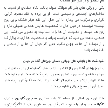
قلم انتقادی و در عین حال همدلانه
یکی از ویژگی های بارز قلم هوانگ سوک یانگ، نگاه انتقادی او نسبت به
ساختارهای اجتماعی و سیاسی است. او بی پرده به نقد مصرف گرایی،
نابرابری و سرکوب می پردازد. با این حال، این نقد هرگز خشک و بی روح
نیست؛ نویسنده در عین حال با شخصیت هایش همدلی عمیقی دارد و
رنج ها، امیدها و مقاومت آن ها را با انسانیت به تصویر می کشد. این
همدلی، باعث می شود که خواننده بتواند با شخصیت ها ارتباط برقرار کند
و از دیدگاه آن ها به جهان بنگرد، حتی اگر جهان آن ها پر از سختی و
ناملایمات باشد.
نکوداشت ها و بازتاب های جهانی: صدای چیزهای آشنا در جهان
رمان
چیزهای آشنا
پس از انتشار، بازتاب های گسترده ای در محافل ادبی
جهان داشته و تحسین منتقدان بسیاری را برانگیخته است. این نکوداشت
ها نه تنها بر ارزش ادبی بالای اثر تأکید دارند، بلکه به تأثیرگذاری پیام های
عمیق آن در سطح جهانی اشاره می کنند.
منتقدان بین المللی، از جمله نشریات معتبری همچون
گاردین
و
دیلی
تلگراف
، این رمان را ستوده اند. گاردین، به عنوان یکی از تأثیرگذارترین