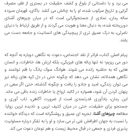
می برد و با داستانی از بلوغ و کشف حقیقت در بستری از فقر، مصرف
گرایی و تاریخ سرکوب شده، او را به چالش می کشد. باگای، قهرمان سیزده
ساله رمان، نمادی از جستجوگرانی است که در میان چیزهای آشنای
دورریخته شده، به دنبال معنا و هویت می گردند و از طریق ارتباط با دنیای
نامرئی، به درک عمیق تری از پیچیدگی های انسانیت و جامعه دست می
یابند.
پیام اصلی کتاب، فراتر از نقد اجتماعی، دعوت به نگاهی دوباره به آنچه که
دور می ریزیم؛ نه تنها زباله های فیزیکی، بلکه ارزش ها، خاطرات، و انسان
هایی که به حاشیه رانده می شوند. هوانگ سوک یانگ با قلم توانمند و
نگاهی همدلانه، نشان می دهد که چگونه حتی در دل کپه های زباله نیز
می توان زندگی، امید و جادو را یافت و چگونه گذشته، حتی اگر سعی در
پنهان کردن آن شود، همواره در کالبد ارواح یا خاطرات زنده باقی می ماند.
این رمان، یادآوری قدرتمندی است از ضرورت آگاهی، تاب آوری و
جستجو برای حقیقت، حتی در میان کثیف ترین و نادیده ترین زوایا.
مطالعه
چیزهای آشنا
، تجربه ای عمیق و روشنگرانه است که دیدگاه خواننده
را نسبت به جهان اطرافش غنی تر می سازد و او را به تفکر درباره مسئولیت
پذیری فردی و جمعی در قبال محیط زیست و هم نوعان دعوت می کند.