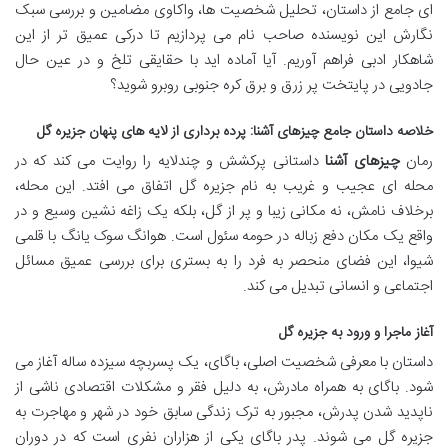
ای جامع از داستان، تحلیل شخصیت ها، واکاوی مضامین و بررسی سبک
نگارش این نویسنده صاحب نام می پردازیم تا درکی عمیق تر از این
شاهکار ادبی فراهم آوریم. آیا آماده اید با حقایقی تلخ و در عین حال
جادویی در پایتخت پر زرق و برق کره جنوبی روبرو شوید؟
خلاصه داستان جامع چیزهای آشنا: پرده برداری از لایه های پنهان جزیره گل
رمان
چیزهای آشنا
داستانی پرکشش و چندلایه را روایت می کند که در
محله ای عجیب و غریب به نام جزیره گل اتفاق می افتد. این محله،
برخلاف نامش، نه مکانی زیبا و پر از گل، بلکه یک زاغه نشین وسیع و در
واقع یک مکان دفع زباله در حومه سئول است. هوانگ سوک یانگ با قلمی
شیوا، این فضای منحصر به فرد را به بستری برای بررسی عمیق مسائل
اجتماعی و انسانی تبدیل می کند.
آغاز ماجرا و ورود به جزیره گل
داستان با معرفی شخصیت اصلی، باگای، یک پسربچه سیزده ساله آغاز می
شود. باگای به همراه مادرش، به دلیل فقر و مشکلات اقتصادی ناشی از
ناپدید شدن پدرش، مجبور به ترک زندگی سابق خود در شهر و مهاجرت به
جزیره گل می شوند. پدر باگای یکی از هزاران نفری است که در دوران