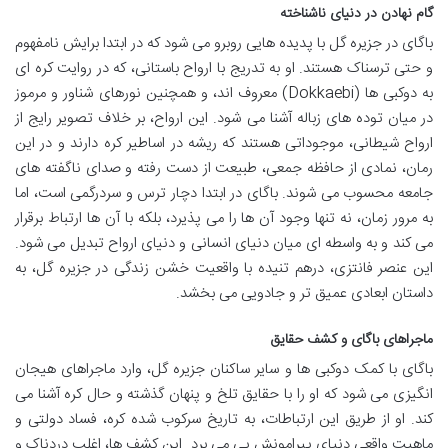
گام نهادن در دنیای ناشناخته
باگای در جزیره گل با پدیده هایی روبرو می شود که در ابتدا برایش نامفهوم
و حتی ترسناک هستند. او به تدریج با ارواح باستانی، که در روایت کره ای
به دوکبی ها (Dokkaebi) معروف اند، و همچنین نورهای شناور و مرموز
در میان توده های زباله آشنا می شود. این ارواح، بر خلاف تصویر رایج از
ارواح شیطانی، موجوداتی هستند که ریشه در اساطیر کره دارند و در این
رمان، نمادی از حافظه جمعی، طبیعت از دست رفته و صدای ناگفته های
جامعه محسوب می شوند. باگای در ابتدا دچار ترس و سردرگمی است، اما
به مرور زمان، نه تنها وجود آن ها را می پذیرد، بلکه با آن ها ارتباط برقرار
می کند و به واسطه ای میان دنیای انسانی و دنیای ارواح تبدیل می شود.
این عنصر فانتزی، درهم تنیده با واقعیت خشن زندگی در جزیره گل، به
داستان ابعادی عمیق تر و جادویی می بخشد.
ماجراهای باگای و کشف حقایق
باگای با کمک دوکبی ها و سایر ساکنان جزیره گل، وارد ماجراهای هیجان
انگیزی می شود که او را با حقایق تلخ و پنهان گذشته و حال کره آشنا می
کند. او از طریق این ارتباطات، به تاریخ سرکوب شده کره، فساد دولتی و
ماهیت واقعی دنیای پیرامونش پی می برد. این کشف ها، اغلب دردناک و