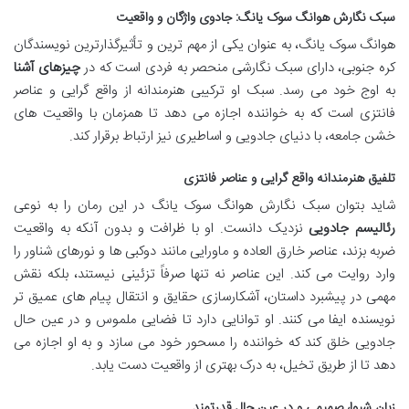
سبک نگارش هوانگ سوک یانگ: جادوی واژگان و واقعیت
هوانگ سوک یانگ، به عنوان یکی از مهم ترین و تأثیرگذارترین نویسندگان
کره جنوبی، دارای سبک نگارشی منحصر به فردی است که در
چیزهای آشنا
به اوج خود می رسد. سبک او ترکیبی هنرمندانه از واقع گرایی و عناصر
فانتزی است که به خواننده اجازه می دهد تا همزمان با واقعیت های
خشن جامعه، با دنیای جادویی و اساطیری نیز ارتباط برقرار کند.
تلفیق هنرمندانه واقع گرایی و عناصر فانتزی
شاید بتوان سبک نگارش هوانگ سوک یانگ در این رمان را به نوعی
رئالیسم جادویی
نزدیک دانست. او با ظرافت و بدون آنکه به واقعیت
ضربه بزند، عناصر خارق العاده و ماورایی مانند دوکبی ها و نورهای شناور را
وارد روایت می کند. این عناصر نه تنها صرفاً تزئینی نیستند، بلکه نقش
مهمی در پیشبرد داستان، آشکارسازی حقایق و انتقال پیام های عمیق تر
نویسنده ایفا می کنند. او توانایی دارد تا فضایی ملموس و در عین حال
جادویی خلق کند که خواننده را مسحور خود می سازد و به او اجازه می
دهد تا از طریق تخیل، به درک بهتری از واقعیت دست یابد.
زبان شیوا، صمیمی و در عین حال قدرتمند