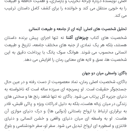
اصلی نویسنده درباره چرخه تخریب و بازسازی، و اهمیت حافظه و طبیعت
را به خوبی منتقل می کند و خواننده را برای کشف کامل داستان ترغیب
می کند.
تحلیل شخصیت های اصلی: آینه ای از جامعه و طبیعت انسانی
شخصیت های کتاب
چیزهای آشنا
نه تنها اجزای پیش برنده داستان
هستند، بلکه هر یک نمادی از جنبه های مختلف جامعه، تاریخ و طبیعت
انسانی محسوب می شوند. هوانگ سوک یانگ با پرداخت دقیق به این
شخصیت ها، عمق و لایه های معنایی رمان را افزایش می دهد.
باگای: واسطی میان دو جهان
باگای، شخصیت اصلی رمان، نماد معصومیت از دست رفته و در عین حال
جستجوگر حقیقت است. او پسربچه ای سیزده ساله است که ناخواسته به
دنیای جزیره گل پرتاب می شود. باگای نه تنها شاهد رنج ها و سختی های
زندگی در میان زباله هاست، بلکه به دلیل ادراکات ویژه و پاکی قلبش، قادر
به برقراری ارتباط با ارواح باستانی (دوکبی ها) و درک دنیای موازی آن
هاست. او به واسطه ای میان دنیای واقعی و خشن انسانی و دنیای
فانتزی و اسطوره ای ارواح تبدیل می شود. سفر او، سفر خودشناسی و بلوغ