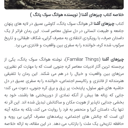
خلاصه کتاب چیزهای آشنا ( نویسنده هوانگ سوک یانگ )
کتاب
چیزهای آشنا
اثر هوانگ سوک یانگ، کاوشی عمیق در لایه های پنهان
جامعه و طبیعت انسانی در دل سئول معاصر است. این رمان فراتر از یک
داستان صرف، با رویکردی انتقادی به مصرف گرایی، شکاف طبقاتی و تاریخ
سرکوب شده کره، خواننده را به سفری بین واقعیت و فانتزی می برد.
چیزهای آشنا
(Familiar Things)، نوشته هوانگ سوک یانگ، یکی از
برجسته ترین آثار ادبیات معاصر کره جنوبی است که با مهارت کم نظیری،
مرزهای بین واقعیت و خیال را در هم می شکند. این رمان با تلفیقی
هنرمندانه از فانتزی و رئالیسم اجتماعی، خواننده را به سفری عمیق در دل
حاشیه های شهر سئول، پایتخت پر زرق و برق کره جنوبی، دعوت می کند؛
جایی که زباله ها بیش از آنکه نمادی از دورریختنی ها باشند، خود به
بخشی جدایی ناپذیر از هویت مکان و ساکنانش تبدیل شده اند. این اثر نه
تنها یک داستان گیرا و منحصر به فرد را روایت می کند، بلکه به مثابه آینه
ای است که چالش های اجتماعی، پیامدهای مصرف گرایی بی رویه و
حافظه تاریخی یک ملت را بازتاب می دهد. در این مقاله، به ارائه خلاصه