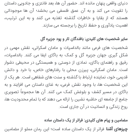
دنیای واقعی پنهان مانده اند. حضور آن ها، بعد فانتزی و جادویی داستان
را تقویت می کند و به آن عمق فلسفی می بخشد؛ آن ها موجوداتی
هستند که از بقایا و خاطرات گذشته تغذیه می کنند و به این ترتیب،
اهمیت یادآوری و حفظ تاریخ را برجسته می سازند.
سایر شخصیت های کلیدی: بافندگان تار و پود جزیره گل
شخصیت های فرعی مانند بالداسپات و مامان اسکرانی، نقش مهمی در
شکل گیری جهان جزیره گل و کمک به باگای ایفا می کنند. بالداسپات،
رفیق و راهنمای باگای، نمادی از دوستی و همبستگی در محیطی دشوار
است. مامان اسکرانی، پیرزن محلی با رفتارهای خاص، با خرد و دانش
قدیمی خود، نماینده ارتباط با گذشته و سنت های شفاهی است. هر یک از
این شخصیت ها، با وجود نقش فرعی، به غنای داستان می افزایند و به
باگای در مسیر کشف و بلوغش کمک می کنند. آن ها مجموعاً تصویری
جامع از جامعه ای حاشیه نشین را ارائه می دهند که با تمام محدودیت ها،
روح زندگی و انسانیت در آن جاری است.
مضامین و پیام های کلیدی: فراتر از یک داستان ساده
چیزهای آشنا
فراتر از یک داستان ساده است؛ این رمان مملو از مضامین