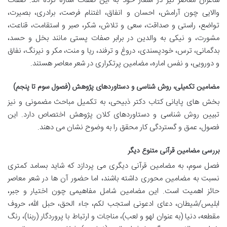
شاعران معاصر نیز در اشعار خود به این صفات اشاره کرده اند. صفات
والایی چون آرامش، احسان و انفاق، اغتنام فرصت، برادری، بصیرت،
تواضع، راستی و صداقت، سعی و تلاش، شکر، صبر و استقامت، قناعت،
مشورت، و نیکی به والدین در برابر صفات پستی مانند بخل و حسد،
بدگمانی، ترس، خودپسندی، دروغ و ترفند، ریا و منت، مکر و نیرنگ، نفاق
و دورویی، و نفس اماره، مضامین پرتکراری در شعر معاصر هستند.
مضامین تکمیلی، روش شناسی و دستاوردهای پژوهش (فصول سوم تا پنجم)
بخش های پایانی کتاب دکتر ذبیحی، به تکمیل مباحث مضمونی و نیز
تبیین روش شناسی و دستاوردهای کلان پژوهش اختصاص دارد. این
فصول، عمق و گستردگی کار محقق را به وضوح نشان می دهند.
بررسی مضامین قرآنی متنوع دیگر
فصل سوم، به مضامین قرآنی دیگری می پردازد که شاید بسامد کمتری
نسبت به مضامین محوری داشته باشند، اما حضور آن ها در شعر معاصر
حائز اهمیت است. این مضامین شامل مفاهیمی چون اختیار و جبر،
ابلیس/شیطان، دعای ادعونی استجب لکم، جاء الحق، حبل الله، حروف
مقطعه، دنیا (به عنوان لهو و لعب)، مناجات و ارتباط با پروردگار (ربنا)، رنگ