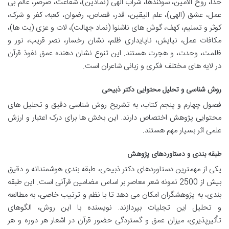
خدا، روح الامین، سوگندها، شراب الهی (نمادین)، شفاعت، صرصر، عالم بی
عمل، عشق (الهی)، علم الیقین، قدر، قصاص، رضوان، کعبه، کفر و شرک،
کوثر و تسنیم، کهف، گوش های ناشنوا (نماد جهالت)، لات و عزی (بت ها)،
مکافات عمل، نیایش، ناپایداری ظلم، نشان رخسار، نصر قریب، نور و
ظلمت، وحدت، و هجرت هستند. این تنوع نشان دهنده عمق نفوذ قرآن
در لایه های مختلف فکری و زبانی شاعران است.
روش شناسی و تحلیل محتوایی دکتر ذبیحی
فصول چهارم و پنجم کتاب، به تشریح روش شناسی دقیق و تحلیل های
محتوایی پژوهش اختصاص دارند. این بخش ها برای درک اعتبار و ارزش
علمی اثر بسیار مهم هستند.
طبقه بندی و دستاوردهای پژوهش
یکی از مهمترین دستاوردهای دکتر ذبیحی، طبقه بندی هوشمندانه و دقیق
بیش از 2500 نمونه شعر معاصر بر اساس مضامین قرآنی است. این طبقه
بندی، به پژوهشگران امکان می دهد تا با نظم و ترتیب خاصی، به مطالعه
و تحلیل این تجلیات بپردازند. نویسنده با این روش، الگوهای
تأثیرپذیری، میزان عمق و گستردگی حضور قرآن در اشعار هر دوره و هر