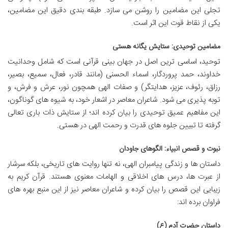
تجلی این مضامین را روشن می سازد. طبقه بندی دقیق این مضامین،
یکی از نقاط قوت این اثر است.
مضامین توحیدی: ستایش یگانه هستی
توحید، اساسی ترین اصل در جهان بینی قرآنی است که شامل وحدانیت
خداوند، حمد پروردگار، اسماء الحسنی (مانند قادر، فعال، سمیع، بصیر،
رزاق، رئوف، عزیز، هدایتگر) و صفات الهی همچون نور، عرش و فرش، و
توبه پذیری می شود. شاعران معاصر در اشعار خود، به شیوه های گوناگون،
این مفاهیم عمیق توحیدی را بیان کرده اند؛ از ستایش ذات باری تعالی
گرفته تا تبیین جلوه های قدرت و رحمت الهی در هستی.
نبوت و قصص انبیاء: الگوهای جاودان
داستان ها و زندگی پیامبران الهی، نه تنها روایت های تاریخی، بلکه سرشار
از عبرت ها، درس های اخلاقی و الهامات معنوی هستند. قرآن کریم به
زیبایی این قصص را بیان کرده و شاعران معاصر نیز از این منبع بهره های
فراوان برده اند:
داستان حضرت آدم (ع)