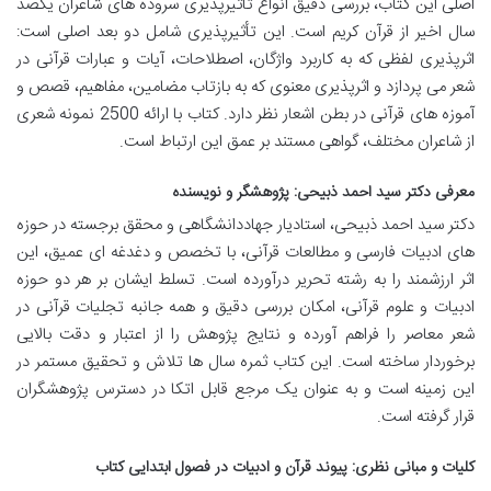
اصلی این کتاب، بررسی دقیق انواع تأثیرپذیری سروده های شاعران یکصد
سال اخیر از قرآن کریم است. این تأثیرپذیری شامل دو بعد اصلی است:
اثرپذیری لفظی که به کاربرد واژگان، اصطلاحات، آیات و عبارات قرآنی در
شعر می پردازد و اثرپذیری معنوی که به بازتاب مضامین، مفاهیم، قصص و
آموزه های قرآنی در بطن اشعار نظر دارد. کتاب با ارائه 2500 نمونه شعری
از شاعران مختلف، گواهی مستند بر عمق این ارتباط است.
معرفی دکتر سید احمد ذبیحی: پژوهشگر و نویسنده
دکتر سید احمد ذبیحی، استادیار جهاددانشگاهی و محقق برجسته در حوزه
های ادبیات فارسی و مطالعات قرآنی، با تخصص و دغدغه ای عمیق، این
اثر ارزشمند را به رشته تحریر درآورده است. تسلط ایشان بر هر دو حوزه
ادبیات و علوم قرآنی، امکان بررسی دقیق و همه جانبه تجلیات قرآنی در
شعر معاصر را فراهم آورده و نتایج پژوهش را از اعتبار و دقت بالایی
برخوردار ساخته است. این کتاب ثمره سال ها تلاش و تحقیق مستمر در
این زمینه است و به عنوان یک مرجع قابل اتکا در دسترس پژوهشگران
قرار گرفته است.
کلیات و مبانی نظری: پیوند قرآن و ادبیات در فصول ابتدایی کتاب