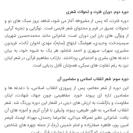
دوره دوم: دوران فترت و تحولات شعری
دوره فترت، که پس از مشروطه آغاز می شود، شاهد بروز سبک های نو و
تحولات عمیق در فرم و محتوای شعر فارسی است. نوگرایی و تجربه گرایی
از ویژگی های بارز این دوران است. شاعرانی مانند محمدحسین شهریار،
سیمیندخت وحیدی، هوشنگ ابتهاج (سایه)، مهدی اخوان ثالث، فریدون
مشیری، سهراب سپهری و احمد شاملو، هر یک به شیوه خود، به بیان
دغدغه های بشری و اجتماعی پرداختند. بازتاب مفاهیم قرآنی در شعر اینان
نیز، به رغم تفاوت های سبکی، همچنان قابل ردیابی است.
دوره سوم: شعر انقلاب اسلامی و مضامین آن
این دوره از شعر معاصر، پس از پیروزی انقلاب اسلامی، با دغدغه ها و
مضامین تازه ای پیوند خورد. مفاهیمی چون جهاد، شهادت، ایثار،
مقاومت و بازگشت به ارزش های دینی در اشعار این دوره پررنگ شد. شعر
انقلاب اسلامی، به طور طبیعی، پیوند وثیقی با قرآن کریم و آموزه های آن
یافت. شاعرانی نظیر نصرالله مردانی، غلامرضا رحمدل، مهرداد اوستا، قیصر
امین پور، طاهره صفارزاده و امام خمینی (ره)، از جمله چهره های شاخص
این دوران هستند که آثارشان سرشار از تجلیات قرآنی است.