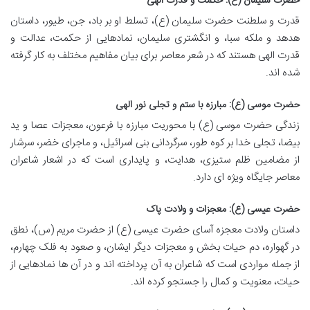
حضرت سلیمان (ع): حکمت و قدرت الهی
قدرت و سلطنت حضرت سلیمان (ع)، تسلط او بر باد، جن، طیور، داستان
هدهد و ملکه سبا، و انگشتری سلیمان، نمادهایی از حکمت، عدالت و
قدرت الهی هستند که در شعر معاصر برای بیان مفاهیم مختلف به کار گرفته
شده اند.
حضرت موسی (ع): مبارزه با ستم و تجلی نور الهی
زندگی حضرت موسی (ع) با محوریت مبارزه با فرعون، معجزات عصا و ید
بیضا، تجلی خدا بر کوه طور، سرگردانی بنی اسرائیل، و ماجرای خضر، سرشار
از مضامین ظلم ستیزی، هدایت، و پایداری است که در اشعار شاعران
معاصر جایگاه ویژه ای دارد.
حضرت عیسی (ع): معجزات و ولادت پاک
داستان ولادت معجزه آسای حضرت عیسی (ع) از حضرت مریم (س)، نطق
در گهواره، دم حیات بخش و معجزات دیگر ایشان، و صعود به فلک چهارم،
از جمله مواردی است که شاعران به آن پرداخته اند و در آن ها نمادهایی از
حیات، معنویت و کمال را جستجو کرده اند.