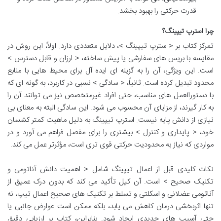
قدرت حرکتی را بهبود بخشد.
چرا استرپ تیپینگ؟
تمرکز کتاب بر < سترپ تیپینگ >، دلایل متعددی دارد. اولاً، این روش در
مقایسه با بریس های سفارشی یا پیش ساخته، < ارزان و قابل دسترس >
است. این ویژگی، آن را به گزینه ای ایده آل برای محیط هایی با منابع
محدود تبدیل کرده است. ثانیاً، < سادگی > نسبی در کاربرد، به گونه ای که
با دستورالعمل های مناسب، حتی افراد غیرمتخصص نیز می توانند آن را
به کار گیرند، از مزایای آن محسوب می شود. این سادگی البته به معنای بی
نیازی از دانش پایه نیست. استرپ تیپینگ به دلیل ماهیت کمتر کشسان
خود، < پایداری و کنترل > بیشتری را برای مفصل فراهم می آورد و در
مواردی که نیاز به محدودیت حرکتی قوی تری است، مؤثرتر عمل می کند.
نکات کلیدی قبل از اعمال تیپینگ شامل < اهمیت دانش آناتومی و
تکنیک صحیح > است. آن کیل تأکید می کند که بدون درک عمیق از
آناتومی عضلانی و اسکلتی و تسلط بر تکنیک های صحیح اعمال تیپ، نه
تنها اثربخشی درمان کاهش می یابد، بلکه ممکن است عوارض جانبی یا
حتی آسیب های جدیدی ایجاد شود. بنابراین، کتاب بر ارزیابی دقیق