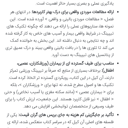
یادگیری عملی و بصری بسیار حائز اهمیت است.
ارائه مطالعات موردی واقعی برای درک بهتر کاربردها:
در انتهای هر
فصل، < مطالعات موردی بالینی و واقعی > آورده شده است. این
نمونه ها، سناریوهای عملی را ارائه می دهند که چگونه تکنیک های
تیپینگ در شرایط واقعی بیمار و آسیب های خاص به کار گرفته شده
اند و چه نتایجی به دنبال داشته اند. این بخش به خواننده کمک
می کند تا تئوری ها را در بافت بالینی واقعی ببیند و درک عمیق تری
از پتانسیل های تیپینگ به دست آورد.
مناسب برای طیف گسترده ای از بیماران (ورزشکاران، عصبی،
اطفال):
برخلاف بسیاری از منابع که صرفاً بر تیپینگ ورزشی تمرکز
دارند، آن کیل در این کتاب، رویکردی گسترده تر اتخاذ کرده است.
تکنیک ها و اصول مطرح شده، نه تنها برای < ورزشکاران >، بلکه
برای < بیماران عصبی > (مانند سکته مغزی یا آسیب نخاعی) و حتی
< اطفال > نیز قابل کاربرد هستند. این جامعیت، ارزش کتاب را برای
طیف وسیعی از متخصصان توانبخشی افزایش می دهد.
تأکید بر جایگزینی کم هزینه به جای بریس های گران قیمت:
یکی از
فلسفه های اصلی آن کیل که در سراسر کتاب منعکس شده، ارائه ی