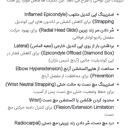
تیپینگ این نواحی را شرح می دهد. این تکنیک ها شامل موارد زیر است:
استرپینگ اپی کندیل ملتهب (Inflamed Epicondyle
Strapping):
برای کاهش کشش بر تاندون های اپی کوندیل.
سُر دادن سر زند زبرین (Radial Head Glide):
برای بهبود حرکت
مفصل رادیو-اولنار فوقانی.
برداشتن بار از روی اپی کندیل خارجی (جعبه الماس) (Lateral
Epicondyle Offload (Diamond Box)):
برای کاهش فشار در
اپی کوندیلیت جانبی (آرنج تنیس بازان).
ممانعت از هایپراکستنشن آرنج (Elbow Hyperextension
Prevention):
برای محافظت از مفصل آرنج.
استرپینگ مچ دست به حالت خنثی (Wrist Neutral Strapping):
برای حفظ وضعیت خنثی مچ دست پس از آسیب.
محدود کردن فلکشن یا اکستنشن مچ دست (Wrist
Flexion/Extension Limitation):
برای کنترل دامنه حرکتی مچ
دست.
درد مچ دست، سُر دادن زند زبرینی-مچ دستی (Radiocarpal