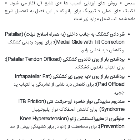
سپس < روش های ارزیابی آسیب ها >ی شایع آن آغاز می شود. <
تکنیک های اصلی > تیپینگ برای زانو که در این فصل به تفصیل شرح
داده شده اند، شامل موارد زیر است:
سُر دادن کشکک به جانب داخلی (به همراه اصلاح تیلت) (Patellar
Medial Glide with Tilt Correction):
برای بهبود ردیابی کشکک
و کاهش درد قدامی زانو.
برداشتن بار از روی تاندون کشککی (Patellar Tendon Offload):
برای التهاب تاندون کشکک.
برداشتن بار از روی لایه چربی زیر کشککی (Infrapatellar Fat
Pad Offload):
برای کاهش درد ناشی از فشردگی یا التهاب پد
چربی.
سندروم ساییدگی نوار خاصره ای-درشت نئی (ITB Friction
Syndrome):
برای کاهش اصطکاک نوار ایلیوتیبیال.
جلوگیری از هایپراکستنشن زانو (Knee Hyperextension
Prevention):
برای محافظت از زانو در برابر کشیدگی بیش از حد.