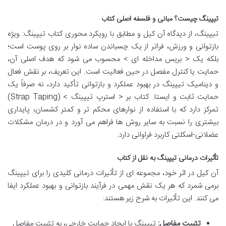
تیپینگ چیست؟ مبانی و فلسفه اصلی کتاب
تیپینگ، از دیدگاه آن کیل و مطابق با رویکرد محوری کتاب تیپینگ: ویژه
بازتوانی و ورزش، فراتر از یک چسباندن ساده نوار بر روی پوست است؛
بلکه یک < بریس مداخله ای > محسوب می شود که هدف اصلی آن،
حمایت یا کنترل مفصل در حین فعالیت است. این تعریف، بر نقش فعال
و دینامیک تیپینگ در بهبود عملکرد و بازتوانی تأکید دارد، نه صرفاً یک
حمایت ثابت و ایستا. کتاب بر < استرپ تیپینگ > (Strap Taping)
تمرکز دارد که با استفاده از نوارهای محکم تر و کمتر کشسان، پایداری
بیشتری را نسبت به سایر روش ها فراهم می آورد و در درمان مشکلات
عضلانی-اسکلتی کاربرد فراوانی دارد.
تأثیرات درمانی تیپینگ به نقل از کتاب
آن کیل در اثر خود، مجموعه ای از تأثیرات درمانی کلیدی را برای تیپینگ
برمی شمرد که هر یک نقش مهمی در فرآیند بازتوانی و بهبود عملکرد ایفا
می کنند. این تأثیرات به شرح زیر هستند:
تثبیت مفاصل:
تیپینگ با ایجاد حمایت خارجی، به تثبیت مفاصل