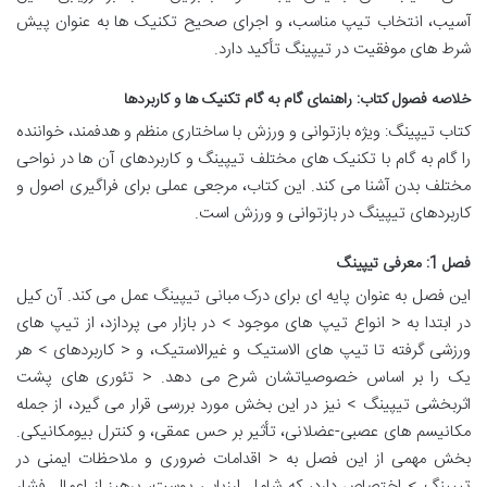
آسیب، انتخاب تیپ مناسب، و اجرای صحیح تکنیک ها به عنوان پیش
شرط های موفقیت در تیپینگ تأکید دارد.
خلاصه فصول کتاب: راهنمای گام به گام تکنیک ها و کاربردها
کتاب تیپینگ: ویژه بازتوانی و ورزش با ساختاری منظم و هدفمند، خواننده
را گام به گام با تکنیک های مختلف تیپینگ و کاربردهای آن ها در نواحی
مختلف بدن آشنا می کند. این کتاب، مرجعی عملی برای فراگیری اصول و
کاربردهای تیپینگ در بازتوانی و ورزش است.
فصل 1: معرفی تیپینگ
این فصل به عنوان پایه ای برای درک مبانی تیپینگ عمل می کند. آن کیل
در ابتدا به < انواع تیپ های موجود > در بازار می پردازد، از تیپ های
ورزشی گرفته تا تیپ های الاستیک و غیرالاستیک، و < کاربردهای > هر
یک را بر اساس خصوصیاتشان شرح می دهد. < تئوری های پشت
اثربخشی تیپینگ > نیز در این بخش مورد بررسی قرار می گیرد، از جمله
مکانیسم های عصبی-عضلانی، تأثیر بر حس عمقی، و کنترل بیومکانیکی.
بخش مهمی از این فصل به < اقدامات ضروری و ملاحظات ایمنی در
تیپینگ > اختصاص دارد، که شامل ارزیابی پوست، پرهیز از اعمال فشار