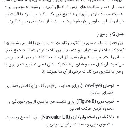
بیش از حد، و مراقبت های پس از اعمال تیپ می شود. همچنین، بر <
اهمیت مستندسازی و ارزیابی > نتایج تیپینگ تأکید می شود تا اثربخشی
درمان به طور مداوم پایش شود و در صورت نیاز، تعدیلاتی صورت گیرد.
فصل 2: پا و مچ پا
این فصل با یک < مرور بر آناتومی کاربردی > پا و مچ پا آغاز می شود، چرا
که درک ساختار استخوانی و عضلانی این ناحیه برای اعمال صحیح تیپ
حیاتی است. سپس < روش های ارزیابی آسیب ها > در این ناحیه بررسی
می شود. آن کیل مجموعه ای از < تکنیک های اصلی > تیپینگ را برای پا
و مچ پا تشریح می کند که برخی از آن ها عبارتند از:
لو-دای (Low-Dye):
برای حمایت از قوس کف پا و کاهش فشار بر
فاشیای پلانتار.
ضرب دری (Figure-8):
برای تثبیت مچ پا پس از پیچ خوردگی و
محدود کردن حرکات اضافی.
بالا کشیدن استخوان ناوی (Navicular Lift):
برای اصلاح وضعیت
استخوان ناوی و حمایت از قوس میانی پا.