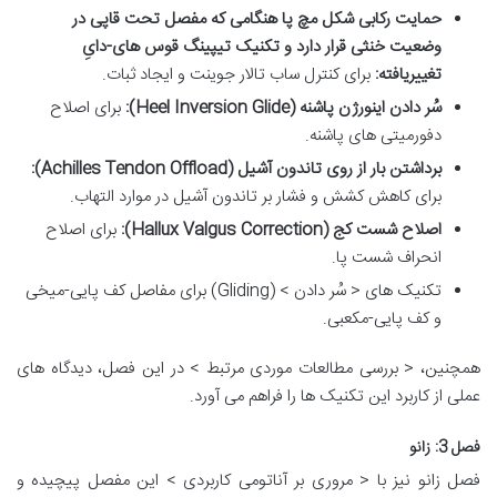
حمایت رکابی شکل مچ پا هنگامی که مفصل تحت قاپی در
وضعیت خنثی قرار دارد و تکنیک تیپینگ قوس های-دایِ
تغییریافته:
برای کنترل ساب تالار جوینت و ایجاد ثبات.
سُر دادن اینورژن پاشنه (Heel Inversion Glide):
برای اصلاح
دفورمیتی های پاشنه.
برداشتن بار از روی تاندون آشیل (Achilles Tendon Offload):
برای کاهش کشش و فشار بر تاندون آشیل در موارد التهاب.
اصلاح شست کج (Hallux Valgus Correction):
برای اصلاح
انحراف شست پا.
تکنیک های < سُر دادن > (Gliding) برای مفاصل کف پایی-میخی
و کف پایی-مکعبی.
همچنین، < بررسی مطالعات موردی مرتبط > در این فصل، دیدگاه های
عملی از کاربرد این تکنیک ها را فراهم می آورد.
فصل 3: زانو
فصل زانو نیز با < مروری بر آناتومی کاربردی > این مفصل پیچیده و