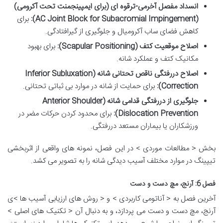
انسداد مفصل آخرمی-ترقوه ای (برای ایمپینجمنت تحت آکرومی)
(AC Joint Block for Subacromial Impingement):
برای
کاهش فضای ساب آکرومیال و جلوگیری از گیرافتادگی.
اصلاح موقعیت کتف (Scapular Positioning):
برای بهبود
مکانیک کتف و عملکرد شانه.
اصلاح دررفتگی ناقص تحتانی شانه (Inferior Subluxation
Correction):
برای حمایت از شانه در موارد بی ثباتی تحتانی.
جلوگیری از دررفتگی قدامی شانه (Anterior Shoulder
Dislocation Prevention):
برای محدود کردن حرکات مضر در
ورزشکاران یا بیماران مستعد دررفتگی.
بخش < مطالعات موردی > در این فصل، نمونه های واقعی از اثربخشی
تیپینگ در موارد مختلف آسیب دیدگی شانه را به تصویر می کشد.
فصل 6: آرنج، مچ دست و دست
آخرین فصل به < آناتومی کاربردی > و < روش های ارزیابی آسیب ها >ی
آرنج، مچ دست و دست می پردازد، و به دنبال آن < تکنیک های اصلی >