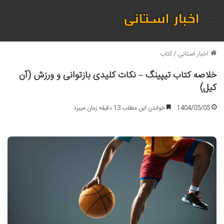
منو
اخبار استانی
/
کتاب
خلاصه کتاب تیپینگ – نکات کلیدی بازتوانی و ورزش (آن
کیل)
1404/05/05
خواندن این مطلب 13 دقیقه زمان میبرد