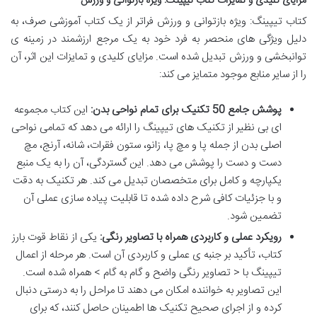
مزایای کلیدی و تمایزات کتاب تیپینگ: ویژه بازتوانی و ورزش
کتاب تیپینگ: ویژه بازتوانی و ورزش فراتر از یک کتاب آموزشی صرف، به
دلیل ویژگی های منحصر به فرد خود به یک مرجع ارزشمند در زمینه ی
توانبخشی و ورزش تبدیل شده است. مزایای کلیدی و تمایزات این اثر، آن
را از سایر منابع موجود متمایز می کند:
پوشش جامع 50 تکنیک برای تمام نواحی بدن:
این کتاب مجموعه
ای بی نظیر از تکنیک های تیپینگ را ارائه می دهد که تمامی نواحی
اصلی بدن از جمله پا و مچ پا، زانو، ستون فقرات، شانه، آرنج، مچ
دست و دست را پوشش می دهد. این گستردگی، آن را به یک منبع
یکپارچه و کامل برای متخصصان تبدیل می کند. هر تکنیک به دقت
و با جزئیات کافی شرح داده شده تا قابلیت پیاده سازی عملی آن
تضمین شود.
رویکرد عملی و کاربردی همراه با تصاویر رنگی:
یکی از نقاط قوت بارز
کتاب، تأکید بر جنبه ی عملی و کاربردی آن است. هر مرحله از اعمال
تیپینگ با < تصاویر رنگی واضح و گام به گام > همراه شده است.
این تصاویر به خواننده امکان می دهند تا مراحل را به درستی دنبال
کرده و از اجرای صحیح تکنیک ها اطمینان حاصل کنند، که برای