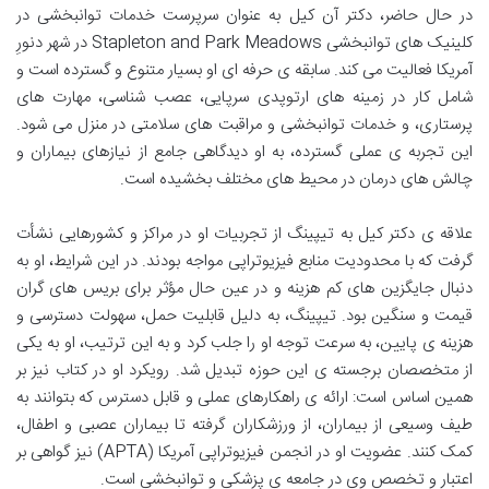
در حال حاضر، دکتر آن کیل به عنوان سرپرست خدمات توانبخشی در
کلینیک های توانبخشی Stapleton and Park Meadows در شهر دنورِ
آمریکا فعالیت می کند. سابقه ی حرفه ای او بسیار متنوع و گسترده است و
شامل کار در زمینه های ارتوپدی سرپایی، عصب شناسی، مهارت های
پرستاری، و خدمات توانبخشی و مراقبت های سلامتی در منزل می شود.
این تجربه ی عملی گسترده، به او دیدگاهی جامع از نیازهای بیماران و
چالش های درمان در محیط های مختلف بخشیده است.
علاقه ی دکتر کیل به تیپینگ از تجربیات او در مراکز و کشورهایی نشأت
گرفت که با محدودیت منابع فیزیوتراپی مواجه بودند. در این شرایط، او به
دنبال جایگزین های کم هزینه و در عین حال مؤثر برای بریس های گران
قیمت و سنگین بود. تیپینگ، به دلیل قابلیت حمل، سهولت دسترسی و
هزینه ی پایین، به سرعت توجه او را جلب کرد و به این ترتیب، او به یکی
از متخصصان برجسته ی این حوزه تبدیل شد. رویکرد او در کتاب نیز بر
همین اساس است: ارائه ی راهکارهای عملی و قابل دسترس که بتوانند به
طیف وسیعی از بیماران، از ورزشکاران گرفته تا بیماران عصبی و اطفال،
کمک کنند. عضویت او در انجمن فیزیوتراپی آمریکا (APTA) نیز گواهی بر
اعتبار و تخصص وی در جامعه ی پزشکی و توانبخشی است.