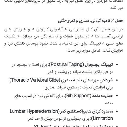
مطالعات موردی در این فصل نیز به درک عمیق تر کاربردهای بالینی کمک
می کنند.
فصل 4: ناحیه گردنی، صدری و کمری-لگنی
در این فصل، آن کیل به بررسی < آناتومی کاربردی > و < روش های
ارزیابی آسیب ها > در ستون فقرات و ناحیه لگن می پردازد. < تکنیک
های اصلی > تیپینگ برای این ناحیه، با هدف بهبود پوسچر، کاهش درد و
افزایش ثبات، شامل موارد زیر است:
تیپینگ پوسچرال (Postural Taping):
برای اصلاح پوسچر در
نواحی بالای پشت، میانه ی پشت و کمر.
سُر دادن مهره های ناحیه صدری (Thoracic Vertebral Glide):
برای افزایش تحرک در ستون فقرات صدری.
حمایت دنده (Rib Support):
برای کاهش درد در آسیب های
دنده.
محدود کردن هایپراکستنشن کمر (Lumbar Hyperextension
Limitation):
برای جلوگیری از قوس بیش از حد کمر.