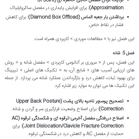
نزدیک کردن مفصل خاجی-خاصره ای (SI Joint
Approximation):
برای افزایش پایداری در مفصل ساکروایلیاک.
برداشتن بار جعبه الماس (Diamond Box Offload):
برای کاهش
فشار در نقاط خاص.
این فصل نیز با < مطالعات موردی > کاربردی همراه است.
فصل 5: شانه
این فصل، پس از < مروری بر آناتومی کاربردی > مفصل شانه و < روش
های ارزیابی آسیب های > شایع آن، به < تکنیک های اصلی > تیپینگ
برای بهبود ثبات، کاهش درد و بازگرداندن عملکرد شانه می پردازد. از جمله
این تکنیک ها می توان به موارد زیر اشاره کرد:
تصحیح پوسچر ناحیه بالای پشت (Upper Back Posture
Correction):
برای اصلاح وضعیت قرارگیری سر و گردن و شانه.
اصلاح دررفتگی مفصل آخرمی-ترقوه ای و شکستگی ترقوه (AC
Joint Dislocation/Clavicle Fracture Correction):
برای
حمایت از مفصل AC و کاهش درد در شکستگی ترقوه.