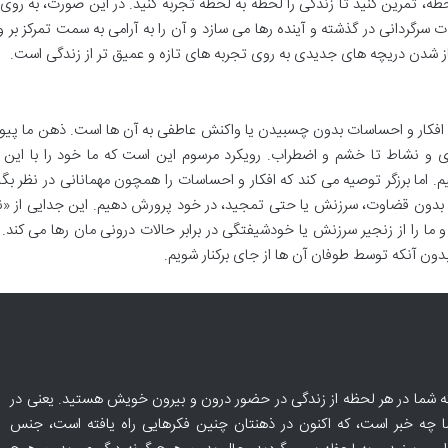
حظه، تمرین کنید تا زندگی را لحظه به لحظه تجربه کنید. در این صورت، به روی
 سرگردانی در گذشته و آینده رها می سازد و آن را به آرامی به سمت تمرکز بر 
ز شدن دریچه های جدیدی به روی تجربه های تازه و عمیق تر از زندگی است.
افکار و احساسات بدون چسبیدن یا واکنش عاطفی به آن ها است. ذهن ما پیوس
 و نشاط تا خشم و اضطراب. رویکرد مرسوم این است که ما خود را با این ا
اما برزگر توصیه می کند که افکار و احساسات را همچون مهمانانی در نظر بگی
 را بدون قضاوت، سرزنش یا حتی تمجید، در خود پرورش دهیم. این جدایی از «ن
 ما را از زنجیر سرزنش یا خودشیفتگی در برابر حالات درونی مان رها می کند. 
دون آنکه توسط طوفان آن ها از جای برکنار شویم.
که شما در هر لحظه از زندگی در حضور درون و بیرون خویش هستید. یعنی در
ا چه خبر است، که اکنون در ذهنتان چنین فکرهایی راه یافته است، جنس