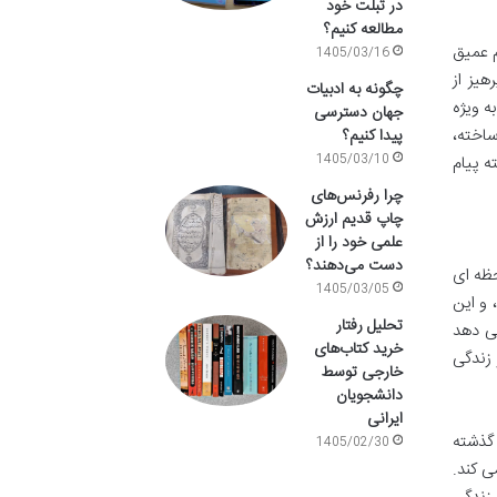
در تبلت خود
مطالعه کنیم؟
م عمیق
1405/03/16
هیز از
چگونه به ادبیات
ه ویژه
جهان دسترسی
ساخته،
پیدا کنیم؟
ه پیام
1405/03/10
چرا رفرنس‌های
چاپ قدیم ارزش
علمی خود را از
دست می‌دهند؟
حظه ای
1405/03/05
 و این
تحلیل رفتار
می دهد
خرید کتاب‌های
 زندگی
خارجی توسط
دانشجویان
ایرانی
 گذشته
1405/02/30
ی کند.