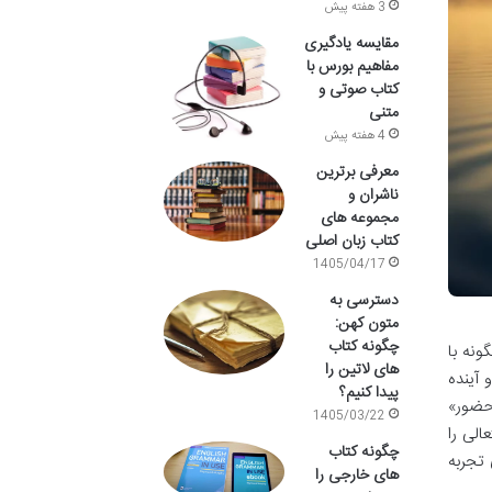
3 هفته پیش
مقایسه یادگیری
مفاهیم بورس با
کتاب صوتی و
متنی
4 هفته پیش
معرفی برترین
ناشران و
مجموعه های
کتاب زبان اصلی
1405/04/17
دسترسی به
متون کهن:
چگونه کتاب
ونه با
های لاتین را
 آینده
پیدا کنیم؟
«حضور»
1405/03/22
الی را
چگونه کتاب
 تجربه
های خارجی را