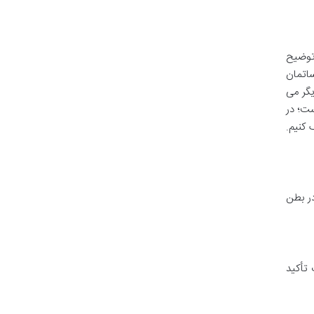
 توضیح
اتمان
یگر می
ست؛ در
 کنیم.
در بطن
 تأکید