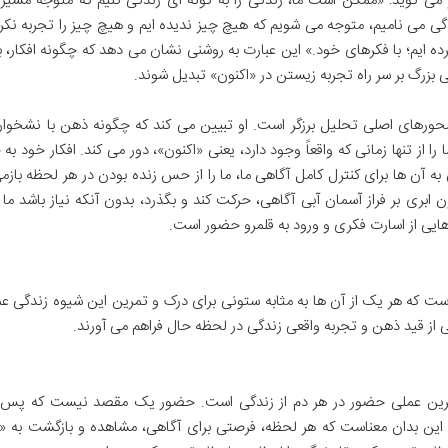
و می گوید: «ممکن است ما، زندگی را به گونه ای زندگی کنیم که متوجه مسیر
دگی می نامیم، متوجه می شویم که هیچ چیز ندیده ایم و هیچ چیز را تجربه نکرد
رده ایم؛ با فکرهای خود.» این عبارت به روشنی نشان می دهد که چگونه افکار، 
عی بزرگ بر سر راه تجربه زیستن در «اکنون» تبدیل شوند.
حورهای اصلی تحلیل برزگر است. او تبیین می کند که چگونه ذهن با نشخوار 
را از تنها زمانی که واقعاً وجود دارد، یعنی «اکنون»، دور می کند. افکار خود به 
به آن ها برای کنترل کامل آگاهی ما، ما را از حس زنده بودن در هر لحظه بازمی
بری بر فراز آسمان آبی آگاهی، حرکت کند و بگذرد، بدون آنکه نیاز باشد ما 
 رهایی از اسارت فکری و ورود به قلمرو حضور است.
ست که هر یک از آن ها به مثابه ستونی برای درک و تمرین این شیوه زندگی 
ی از قید ذهن و تجربه واقعی زندگی در لحظه حال فراهم می آورند.
وم تمرین عملی حضور در هر دم از زندگی است. حضور یک مقصد نیست که پس 
این بدان معناست که هر لحظه، فرصتی برای آگاهی، مشاهده و بازگشت به «ا