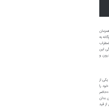
مزمان
انه به
اضطراب
گی این
رون و
کی از
خود را
 «حاضر
ن بدان
ز قید