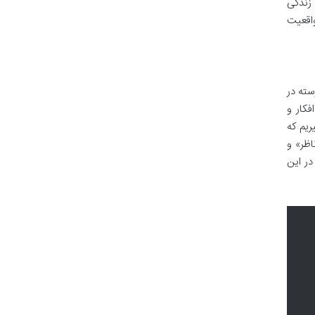
 زندگی
واقعیت
ته در
فکار و
ریم که
اظر» و
در این