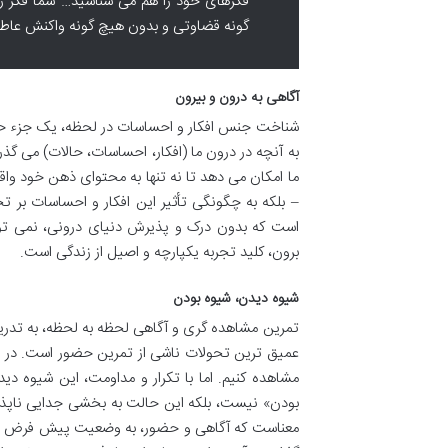
فکرهای خود را هم می شناسید… شما فکر را
گونه قضاوتی و بدون هیچ گونه واکنش عاط
آگاهی به درون و بیرون
شناخت جنس افکار و احساسات در لحظه، یک جزء حیا
به آنچه در درون ما (افکار، احساسات، حالات) می گذر
ما امکان می دهد تا نه تنها به محتوای ذهن خود وا
– بلکه به چگونگی تأثیر این افکار و احساسات بر تج
است که بدون درک و پذیرش دنیای درونی، نمی توان
برون، کلید تجربه یکپارچه و اصیل از زندگی است.
شیوه دیدن، شیوه بودن
تمرین مشاهده گری و آگاهی لحظه به لحظه، به تدر
عمیق ترین تحولات ناشی از تمرین حضور است. در ابتد
مشاهده کنیم. اما با تکرار و مداومت، این شیوه د
بودن» نیست، بلکه این حالت به بخشی جدایی ناپذیر ا
معناست که آگاهی و حضور، به وضعیت پیش فرض ذهن 