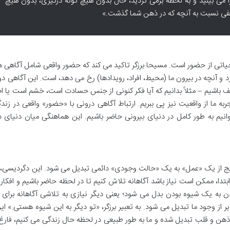
 می بینید و به لحظه برمی گردید، حال بدون هیچ گونه درگیری، بدون هیچ
فی نسبت به آنچه که در ذهن شما گذشت.»
تی از حضور است. مسیحا برزگر تاکید می کند که حضور واقعی شامل آگاهی ه
د و آنچه در بیرون ما (محیط، افراد، رویدادها) رخ می دهد، است. این آگاهی دوگ
قف باشیم – مثلاً بدانیم که آیا فکر کنونی از جنس حسادت است، خشم است یا 
ربه ما از واقعیت نیز پی ببریم. ارتباط آگاهی درونی با «حضور» واقعی در زند
یم به طور کامل در دنیای بیرونی حاضر باشیم. این هماهنگی میان دنیای د
یج از یک «عمل» به یک «حالت وجودی» دائمی تبدیل می شود. این دگردیسی، ی
ا، ممکن است نیاز باشد آگاهانه تلاش کنیم تا در لحظه حاضر باشیم و افکار 
یدن به یک شیوه بودن بدل می شود؛ یعنی دیگر نیازی به تلاشی آگاهانه برای
ز وجود ما تبدیل می شود. به تعبیر برزگر، «تو دیگر به این شیوه هستی.» ای
و قلب تبدیل شده و ما به طور طبیعی در لحظه حال زندگی می کنیم، فارغ ا