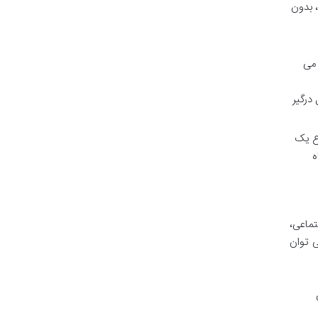
، بدون
 می
درگیر
وع یک
ه
تماعی،
ی توان