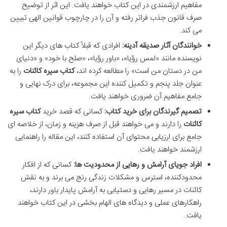
مفاهیم ارزشمندی در این کتاب خواهند یافت. این اثر از توضیح
صرف قانون جذب فراتر رفته و آن را در چارچوب قوانین الهی تبیین
می کند.
خوانندگان آثار صدیقه آدینه:
افرادی که قبلاً کتاب های دیگر این
نویسنده مانند «لمس رؤیا»، «باور رؤیا»، «صلح با خود» و «دنیای
من در دستان من است» را مطالعه کرده اند،
کتاب سیره کائنات
را به
عنوان جلد پنجم و تکمیل کننده این مجموعه، برای درک نهایی و
جامع مفاهیم آن ضروری خواهند یافت.
تصمیم گیرندگان برای خرید کتاب:
کسانی که قصد خرید
کتاب سیره
کائنات
را دارند و می خواهند قبل از صرف هزینه و زمان، از خلاصه ای
جامع برای ارزیابی محتوای آن استفاده کنند، این مقاله را راهنمایی
ارزشمند خواهند یافت.
افراد جویای آرامش و رهایی از محدودیت ها:
کسانی که از افکار
محدودکننده، استرس و مشکلات زندگی رنج می برند و به نقش
کائنات در مسیر رهایی و دستیابی به آرامش پایدار باور دارند،
راهکارهای عملی و دیدگاه های الهام بخشی در این کتاب خواهند
یافت.