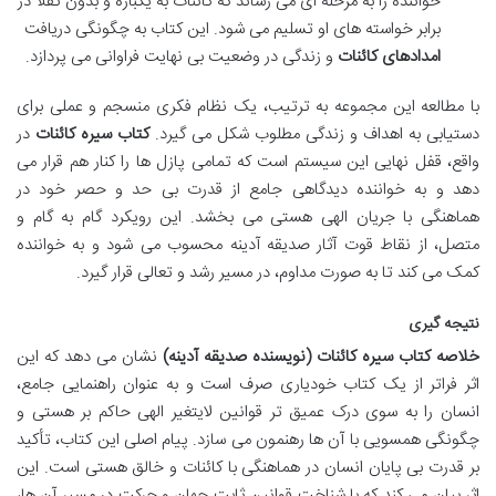
خواننده را به مرحله ای می رساند که کائنات به یکباره و بدون تقلا در
برابر خواسته های او تسلیم می شود. این کتاب به چگونگی دریافت
امدادهای کائنات
و زندگی در وضعیت بی نهایت فراوانی می پردازد.
با مطالعه این مجموعه به ترتیب، یک نظام فکری منسجم و عملی برای
دستیابی به اهداف و زندگی مطلوب شکل می گیرد.
کتاب سیره کائنات
در
واقع، قفل نهایی این سیستم است که تمامی پازل ها را کنار هم قرار می
دهد و به خواننده دیدگاهی جامع از قدرت بی حد و حصر خود در
هماهنگی با جریان الهی هستی می بخشد. این رویکرد گام به گام و
متصل، از نقاط قوت آثار صدیقه آدینه محسوب می شود و به خواننده
کمک می کند تا به صورت مداوم، در مسیر رشد و تعالی قرار گیرد.
نتیجه گیری
خلاصه کتاب سیره کائنات (نویسنده صدیقه آدینه)
نشان می دهد که این
اثر فراتر از یک کتاب خودیاری صرف است و به عنوان راهنمایی جامع،
انسان را به سوی درک عمیق تر قوانین لایتغیر الهی حاکم بر هستی و
چگونگی همسویی با آن ها رهنمون می سازد. پیام اصلی این کتاب، تأکید
بر قدرت بی پایان انسان در هماهنگی با کائنات و خالق هستی است. این
اثر بیان می کند که با شناخت قوانین ثابت جهان و حرکت در مسیر آن ها،