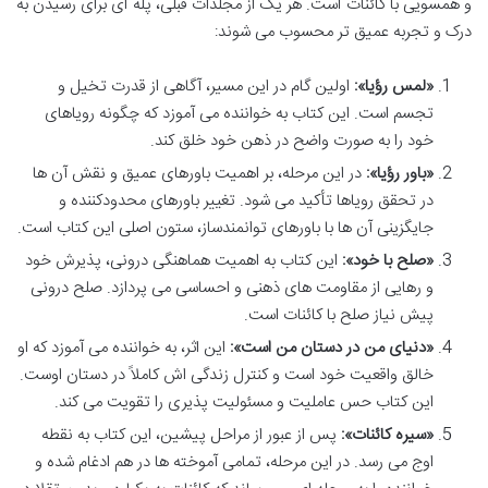
و همسویی با کائنات است. هر یک از مجلدات قبلی، پله ای برای رسیدن به
درک و تجربه عمیق تر محسوب می شوند:
«لمس رؤیا»:
اولین گام در این مسیر، آگاهی از قدرت تخیل و
تجسم است. این کتاب به خواننده می آموزد که چگونه رویاهای
خود را به صورت واضح در ذهن خود خلق کند.
«باور رؤیا»:
در این مرحله، بر اهمیت باورهای عمیق و نقش آن ها
در تحقق رویاها تأکید می شود. تغییر باورهای محدودکننده و
جایگزینی آن ها با باورهای توانمندساز، ستون اصلی این کتاب است.
«صلح با خود»:
این کتاب به اهمیت هماهنگی درونی، پذیرش خود
و رهایی از مقاومت های ذهنی و احساسی می پردازد. صلح درونی
پیش نیاز صلح با کائنات است.
«دنیای من در دستان من است»:
این اثر، به خواننده می آموزد که او
خالق واقعیت خود است و کنترل زندگی اش کاملاً در دستان اوست.
این کتاب حس عاملیت و مسئولیت پذیری را تقویت می کند.
«سیره کائنات»:
پس از عبور از مراحل پیشین، این کتاب به نقطه
اوج می رسد. در این مرحله، تمامی آموخته ها در هم ادغام شده و