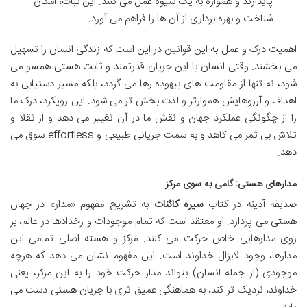
پایدارند و همواره به یک شیوه عمل می کنند. این ثبات، امکان
شناخت و بهره برداری از آن ها را فراهم می آورد.
اهمیت درک و عمل به این قوانین در این است که زندگی انسان را تسهیل
می بخشند. وقتی انسان با این جریان قدرتمند و ثابت هستی همسو می
شود، نه تنها از مقاومت های بیهوده رها می گردد، بلکه مسیر دستیابی به
اهداف و آرزوهایش هموارتر و لذت بخش تر می شود. این رویکرد، درک ما
را از چگونگی عملکرد جهان و نقش ما در آن تغییر می دهد و از تقلا و
تلاش بی ثمر می کاهد و به سمت جریانی طبیعی و effortless سوق می
دهد.
مدارهای هستی: گامی به سوی مرکز
صدیقه آدینه در کتاب
سیره کائنات
به تشریح مفهوم «مدار» در جهان
هستی می پردازد. او معتقد است که تمام موجودات و رخدادها در عالم، بر
روی مدارهایی خاص حرکت می کنند. مرکز و هسته اصلی تمامی این
مدارها، وجود لایزال خداوند است. این مفهوم نشان می دهد که هرچه
موجودی (از جمله انسان) بتواند مدار حرکت خود را به این مرکز، یعنی
خداوند، نزدیک تر کند، به هماهنگی عمیق تری با جریان هستی دست می