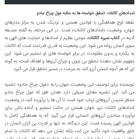
امدادهای کائنات: تحقق خواسته ها به مثابه غول چراغ جادو
نقطه اوج هماهنگی با قوانین هستی و نزدیک شدن به مرکز مدارهای
جهان، وضعیت «امدادهای کائنات» است. در این مرحله، به گفته صدیقه
آدینه در
کتاب سیره کائنات
، موجی عظیم از امدادها و حمایت های الهی به
سوی انسان روانه می شود. این وضعیت به قدری قدرتمند است که کائنات
به یکباره و بدون مقاومت، در برابر خواسته های او تسلیم می شود. این
مفهوم نشان دهنده تحقق بی چون و چرای آرزوها و اهداف است، به گونه
ای که هر آنچه انسان آرزو کند، به سرعت در مسیر تحقق قرار می گیرد.
نویسنده برای توصیف این وضعیت، جهان را به «غول چراغ جادو» تشبیه
می کند. این تشبیه معنای عمیقی دارد: همان طور که غول چراغ جادو
منتظر شنیدن آرزوهای ارباب خود است تا آن ها را برآورده کند، در وضعیت
امدادهای کائنات نیز، جهان هستی در حالت تسلیم و آماده باش برای
برآورده ساختن آرزوهای انسانی قرار می گیرد که به هماهنگی کامل با
قوانین الهی رسیده است. این دیدگاه، نه تنها بر قدرت بی کران انسان در
خلق واقعیت خود تأکید می کند، بلکه نشان می دهد که کائنات با تمام
عظمت خود، می تواند ابزاری برای تحقق خواسته های الهی انسان باشد،