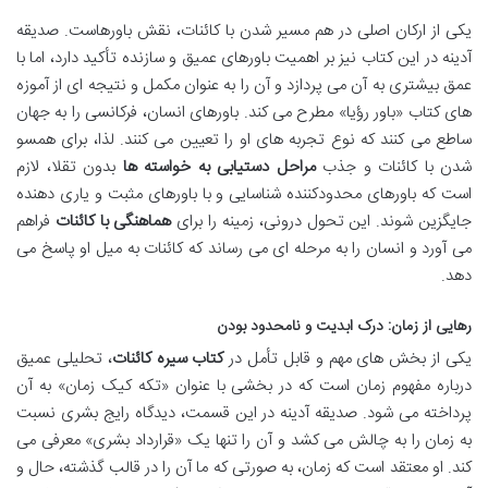
یکی از ارکان اصلی در هم مسیر شدن با کائنات، نقش باورهاست. صدیقه
آدینه در این کتاب نیز بر اهمیت باورهای عمیق و سازنده تأکید دارد، اما با
عمق بیشتری به آن می پردازد و آن را به عنوان مکمل و نتیجه ای از آموزه
های کتاب «باور رؤیا» مطرح می کند. باورهای انسان، فرکانسی را به جهان
ساطع می کنند که نوع تجربه های او را تعیین می کنند. لذا، برای همسو
شدن با کائنات و جذب
مراحل دستیابی به خواسته ها
بدون تقلا، لازم
است که باورهای محدودکننده شناسایی و با باورهای مثبت و یاری دهنده
جایگزین شوند. این تحول درونی، زمینه را برای
هماهنگی با کائنات
فراهم
می آورد و انسان را به مرحله ای می رساند که کائنات به میل او پاسخ می
دهد.
رهایی از زمان: درک ابدیت و نامحدود بودن
یکی از بخش های مهم و قابل تأمل در
کتاب سیره کائنات
، تحلیلی عمیق
درباره مفهوم زمان است که در بخشی با عنوان «تکه کیک زمان» به آن
پرداخته می شود. صدیقه آدینه در این قسمت، دیدگاه رایج بشری نسبت
به زمان را به چالش می کشد و آن را تنها یک «قرارداد بشری» معرفی می
کند. او معتقد است که زمان، به صورتی که ما آن را در قالب گذشته، حال و