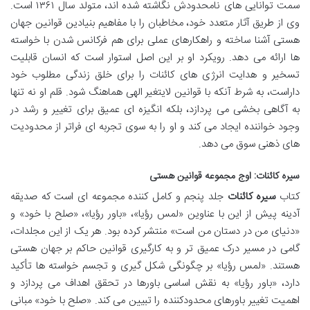
سمت توانایی های نامحدودش نگاشته شده اند، متولد سال ۱۳۶۱ است.
وی از طریق آثار متعدد خود، مخاطبان را با مفاهیم بنیادین قوانین جهان
هستی آشنا ساخته و راهکارهای عملی برای هم فرکانس شدن با خواسته
ها ارائه می دهد. رویکرد او بر این اصل استوار است که انسان قابلیت
تسخیر و هدایت انرژی های کائنات را برای خلق زندگی مطلوب خود
داراست، به شرط آنکه با قوانین لایتغیر الهی هماهنگ شود. قلم او نه تنها
به آگاهی بخشی می پردازد، بلکه انگیزه ای عمیق برای تغییر و رشد در
وجود خواننده ایجاد می کند و او را به سوی تجربه ای فراتر از محدودیت
های ذهنی سوق می دهد.
سیره کائنات: اوج مجموعه قوانین هستی
کتاب
سیره کائنات
جلد پنجم و کامل کننده مجموعه ای است که صدیقه
آدینه پیش از این با عناوین «لمس رؤیا»، «باور رؤیا»، «صلح با خود» و
«دنیای من در دستان من است» منتشر کرده بود. هر یک از این مجلدات،
گامی در مسیر درک عمیق تر و به کارگیری قوانین حاکم بر جهان هستی
هستند. «لمس رؤیا» بر چگونگی شکل گیری و تجسم خواسته ها تأکید
دارد، «باور رؤیا» به نقش اساسی باورها در تحقق اهداف می پردازد و
اهمیت تغییر باورهای محدودکننده را تبیین می کند. «صلح با خود» مبانی