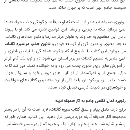
این نکته تأکید دارد که قانون جذب نه تنها یک تکنیک، بلکه بخشی از
سیستم جامع الهی است که بر جهان حاکم است.
نوآوری صدیقه آدینه در این است که او صرفاً به چگونگی جذب خواسته ها
نمی پردازد، بلکه به چرایی و ریشه این قوانین اشاره می کند. او با پیوند
دادن این مفاهیم به خداوند به عنوان مرکز مدارها و منبع امدادهای کائنات،
به بعد معنوی و عمیق تری از توسعه فردی و
قانون جذب در سیره کائنات
می پردازد. این کتاب با تشریح اینکه چگونه هماهنگی با قوانین فطری و
الهی منجر به تسلیم کائنات در برابر انسان می شود، در واقع، یک گام فراتر
از آموزش های رایج قانون جذب می رود و به خواننده کمک می کند تا به
درکی جامع تر و قدرتمندتر از توانایی های درونی خود و سازوکار جهان
دست یابد. این رویکرد، آن را به یکی از برجسته ترین
کتاب های موفقیت
و خودسازی
در ادبیات فارسی تبدیل کرده است.
زنجیره کمال: نگاهی جامع به آثار صدیقه آدینه
برای درک کامل پیام و عمق
کتاب سیره کائنات
، لازم است که آن را در بستر
مجموعه آثار صدیقه آدینه مورد بررسی قرار دهیم. این کتاب، همان طور که
پیشتر اشاره شد، جلد پنجم و نهایی یک زنجیره کمال در مسیر خودشناسی