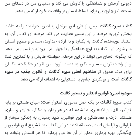
درونی آرامش و هماهنگی را کاوش می کند و «دنیای من در دستان من
است» نیز چارچوبی برای تسلط انسان بر واقعیت خود ارائه می دهد.
کتاب سیره کائنات
، پس از طی این مراحل بنیادین، خواننده را به «لذت
بخش ترین» مرحله از این مسیر هدایت می کند: مرحله ای که در آن، به
اعتقاد نویسنده، کائنات به یکباره و به اراده خداوند، مسخر و مطیع انسان
می شود. این کتاب به اوج هماهنگی با جهان می پردازد و نشان می دهد
که چگونه انسان می تواند در این مرحله، خواسته هایش را با کمترین تقلا
و از راحت ترین مسیر ممکن به دست آورد. این اثر در حقیقت، مکملی
برای درک عمیق تر
مفاهیم اصلی سیره کائنات
و
قانون جذب در سیره
کائنات
است و رویکردی جامع به دستیابی به اهداف ارائه می دهد.
جوهره اصلی: قوانین لایتغیر و تسخیر کائنات
کتاب
سیره کائنات
بر یک اصل محوری استوار است: جهان هستی بر پایه
قوانین الهی و لایتغیری بنا شده که در هر زمان و مکانی جاری و ساری
هستند. درک و هماهنگی با این قوانین، کلید رسیدن به زندگی سرشار از
فراوانی و آرامش است. صدیقه آدینه در این کتاب، به تشریح این قوانین و
چگونگی بهره برداری عملی از آن ها می پردازد تا هر انسانی بتواند به