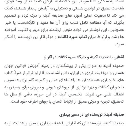
است، به سادگی آشنا شوند. این خلاصه به افرادی که به دنبال رشد فردی،
شناخت عمیق تر قوانین هستی و دستیابی به آرامش پایدار هستند، کمک
می کند تا ماهیت اصلی آموزه های صدیقه آدینه را درک کرده و تصمیم
بگیرند که آیا مطالعه کامل کتاب برای آن ها مفید و کارگشاست یا خیر.
همچنین، این نوشتار می تواند منبعی ارزشمند برای مرور و تثبیت آموخته
ها باشد و ارتباط میان
کتاب سیره کائنات
و دیگر آثار این نویسنده را آشکار
سازد.
آشنایی با صدیقه آدینه و جایگاه سیره کائنات در آثار او
صدیقه آدینه به عنوان یکی از پیشگامان در زمینه آموزش قوانین جهان
هستی و موفقیت فردی در ایران، نامی آشناست. آثار او فراتر از صرفاً کتاب
های خودیاری هستند؛ آن ها راهنماهای عملی و گام به گام برای همسویی
با جریان کائنات و بهره برداری از نیروهای درونی و بیرونی برای رسیدن به
اهداف تلقی می شوند. تخصص آدینه در این حوزه، ناشی از سال ها
تحقیق، تجربه و درکی عمیق از ارتباط انسان با جهان اطراف خود است.
صدیقه آدینه: نویسنده ای در مسیر بیداری
صدیقه آدینه، نویسنده ای که آثارش با هدف بیداری انسان و هدایت او به