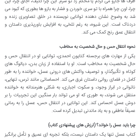
ظرف ها جارو می کردم یا محکم زد تو سرم. این چرا کثیف، اجاق چرا، این
چرا، اون چرا همراه با تو سری خوردن و فشار به بازو ها بطوری که کبود می
شد به وضوح نشان دهنده توانایی نویسنده در خلق تصاویری زنده و
دردناک است. این شیوه، به رغم تلخی، به افزایش باورپذیری داستان و
انتقال عمق رنج کمک می کند.
نحوه انتقال حس و حال شخصیت به مخاطب
یکی از مهارت های برجسته کتایون احمدی، توانایی او در انتقال حس و
حال شخصیت به مخاطب است. او با استفاده از زبان بدن، دیالوگ های
کوتاه و تأثیرگذار، و توصیف واکنش های درونی عسل، خواننده را به طور
کامل در فضای روانی داستان غرق می کند. احساساتی مانند ترس، تنهایی،
ناتوانی در ابراز وجود، و سکوت اجباری، به شکلی هنرمندانه به خواننده
منتقل می شوند، به طوری که او می تواند بار سنگین این تجربیات را بر
دوش عسل احساس کند. این توانایی در انتقال حس، عسل را به رمانی
عمیقاً عاطفی و به یاد ماندنی تبدیل کرده است.
چرا باید عسل را خواند؟ (ارزش های پیشنهادی کتاب)
کتاب عسل تنها یک داستان نیست، بلکه تجربه ای عمیق و تأمل برانگیز