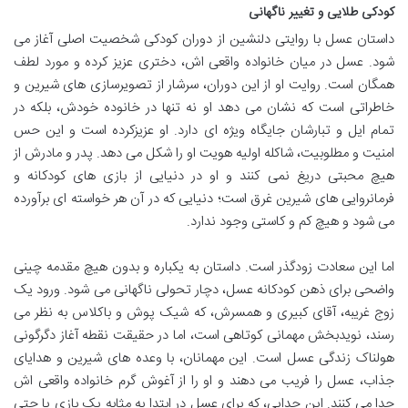
کودکی طلایی و تغییر ناگهانی
داستان عسل با روایتی دلنشین از دوران کودکی شخصیت اصلی آغاز می
شود. عسل در میان خانواده واقعی اش، دختری عزیز کرده و مورد لطف
همگان است. روایت او از این دوران، سرشار از تصویرسازی های شیرین و
خاطراتی است که نشان می دهد او نه تنها در خانوده خودش، بلکه در
تمام ایل و تبارشان جایگاه ویژه ای دارد. او عزیزکرده است و این حس
امنیت و مطلوبیت، شاکله اولیه هویت او را شکل می دهد. پدر و مادرش از
هیچ محبتی دریغ نمی کنند و او در دنیایی از بازی های کودکانه و
فرمانروایی های شیرین غرق است؛ دنیایی که در آن هر خواسته ای برآورده
می شود و هیچ کم و کاستی وجود ندارد.
اما این سعادت زودگذر است. داستان به یکباره و بدون هیچ مقدمه چینی
واضحی برای ذهن کودکانه عسل، دچار تحولی ناگهانی می شود. ورود یک
زوج غریبه، آقای کبیری و همسرش، که شیک پوش و باکلاس به نظر می
رسند، نویدبخش مهمانی کوتاهی است، اما در حقیقت نقطه آغاز دگرگونی
هولناک زندگی عسل است. این مهمانان، با وعده های شیرین و هدایای
جذاب، عسل را فریب می دهند و او را از آغوش گرم خانواده واقعی اش
جدا می کنند. این جدایی، که برای عسل در ابتدا به مثابه یک بازی یا حتی