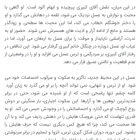
در این میان، نقش آقای کبیری پیچیده و ابهام آلود است. او گاهی با
محبت و نوازش به عسل نزدیک می شود، لقمه در دهانش می گذارد و او
را دختر خوشگلم خطاب می کند، اما این محبت ها سطحی و زودگذر
هستند و مانع از ادامه آزار و اذیت های همسرش نمی شوند. حضور او به
ندرت، آرامشی ناپایدار و موقت را برای عسل به ارمغان می آورد، اما در
غیاب او، عسل دوباره در چنگال خانم کبیری گرفتار می شود. این تناقض در
رفتار آقای کبیری، بر سردرگمی و ترس عسل می افزاید و او را در وضعیتی از
عدم قطعیت و ناامنی عمیق قرار می دهد.
عسل در این محیط جدید، ناگزیر به سکوت و سرکوب احساسات خود می
شود. او از ترس و تنهایی، نمی تواند آنچه را بر او می گذرد به زبان آورد.
کلمه چشم تنها پاسخی است که از او شنیده می شود، حتی در برابر
شدیدترین توهین ها و آزارها. این سکوت اجباری، بار سنگینی بر دوش
روح کوچک او می گذارد و احساساتش را در وجودش حبس می کند. او به
قدری تنهاست که حتی عروسک هایش را در ذهنش ردیف می کند و با آن
ها صحبت می کند، چرا که هیچ کس دیگری نیست که حرف هایش را
بشنود. این دوره، دوران شکل گیری ترس، انزوا و تسلیم در برابر سرنوشتی