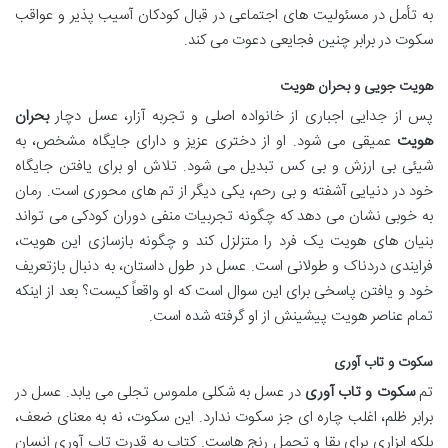
به تأمل در مسئولیت های اجتماعی در قبال کودکان آسیب پذیر و عواقب
سکوت در برابر چنین فجایعی دعوت می کند.
هویت جویی و بحران هویت
پس از جدایی اجباری از خانواده اصلی و تجربه آزار، عسل دچار
بحران
هویت
عمیقی می شود. او از دختری عزیز و دارای جایگاه مشخص، به
شیئی بی ارزش و بی کس تبدیل می شود. تلاش او برای یافتن جایگاه
خود در دنیایی آشفته و بی رحم، یکی دیگر از تم های محوری است. رمان
به خوبی نشان می دهد که چگونه تجربیات منفی دوران کودکی می تواند
بنیان های هویت یک فرد را متزلزل کند و چگونه بازسازی این هویت،
فرایندی دردناک و طولانی است. عسل در طول داستان، به دنبال بازتعریف
خود و یافتن پاسخی برای این سوال است که او واقعاً کیست؟ بعد از اینکه
تمام عناصر هویت پیشینش از او گرفته شده است.
سکوت و تاب آوری
تم
سکوت و تاب آوری
در عسل به شکلی ملموس تجلی می یابد. عسل در
برابر ظلم، اغلب چاره ای جز سکوت ندارد. این سکوت، نه به معنای ضعف،
بلکه ابزاری برای بقا و تحمل رنج هاست. کتاب به قدرت تاب آوری انسان