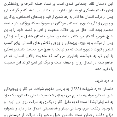
این داستان نقد اجتماعی تندی است بر فساد طبقه اشراف و روشنفکران
زمان داستایوفسکی. او به طرز ماهرانه ای نشان می دهد که چگونه حتی
پس از مرگ، انسان ها قادر به رها شدن از قید و بندهای اجتماعی، ریاکاری
و پوچی زندگی دنیوی نیستند. مردگان در «بوبوک»، که روزگاری در جامعه
محترم بوده اند، حال در زیر خاک، ماهیت واقعی و فاسد خود را بدون
هیچ شرمی آشکار می کنند. مضامین اصلی داستان شامل مرگ، زندگی
پس از مرگ، و به ویژه، بیهودگی و پوچی تلاش های انسانی برای کسب
اعتبار و ثروت دنیوی است که در نهایت به هیچ می انجامد. داستایوفسکی
با این اثر، به خواننده یادآوری می کند که ماهیت واقعی انسان، نه در
ظاهر، بلکه در اعماق روان او نهفته است و مرگ نیز نمی تواند این ماهیت
را تغییر دهد.
د. دزد شریف
داستان «دزد شریف» (۱۸۴۸) به بررسی مفهوم شرافت در فقر و پیچیدگی
های اخلاقی مواجهه با جرم می پردازد. شخصیت اصلی داستان، یک دزد
به نام اِمِلیانوشکا است که به دلیل فقر و بیکاری به سرقت روی می آورد. او
با وجود ارتکاب جرم، وجدانی بیدار و شخصیتی اخلاق مدار دارد و همواره
درگیر عذاب وجدان است. داستان حول محور یک سرقت از دوستش و