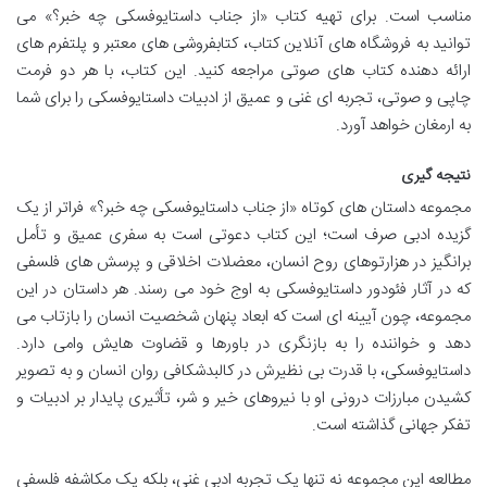
مناسب است. برای تهیه کتاب «از جناب داستایوفسکی چه خبر؟» می
توانید به فروشگاه های آنلاین کتاب، کتابفروشی های معتبر و پلتفرم های
ارائه دهنده کتاب های صوتی مراجعه کنید. این کتاب، با هر دو فرمت
چاپی و صوتی، تجربه ای غنی و عمیق از ادبیات داستایوفسکی را برای شما
به ارمغان خواهد آورد.
نتیجه گیری
مجموعه داستان های کوتاه «از جناب داستایوفسکی چه خبر؟» فراتر از یک
گزیده ادبی صرف است؛ این کتاب دعوتی است به سفری عمیق و تأمل
برانگیز در هزارتوهای روح انسان، معضلات اخلاقی و پرسش های فلسفی
که در آثار فئودور داستایوفسکی به اوج خود می رسند. هر داستان در این
مجموعه، چون آیینه ای است که ابعاد پنهان شخصیت انسان را بازتاب می
دهد و خواننده را به بازنگری در باورها و قضاوت هایش وامی دارد.
داستایوفسکی، با قدرت بی نظیرش در کالبدشکافی روان انسان و به تصویر
کشیدن مبارزات درونی او با نیروهای خیر و شر، تأثیری پایدار بر ادبیات و
تفکر جهانی گذاشته است.
مطالعه این مجموعه نه تنها یک تجربه ادبی غنی، بلکه یک مکاشفه فلسفی