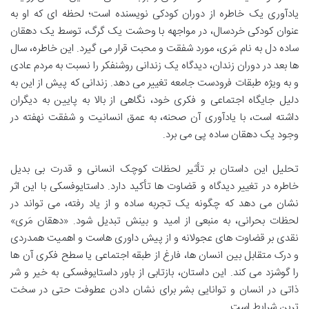
یادآوری یک خاطره از دوران کودکی نویسنده است؛ لحظه ای که او به
عنوان کودکی خردسال، در مواجهه با وحشت یک گرگ، توسط یک دهقان
ساده دل به نام مَری، مورد شفقت و محبت قرار می گیرد. این خاطره، سال
ها بعد در دوران زندان، دیدگاه یک زندانی روشنفکر را نسبت به مردم عادی
و به ویژه طبقات فرودست جامعه تغییر می دهد. زندانی که پیش از این به
دلیل جایگاه اجتماعی و فکری خود، نگاهی از بالا به پایین به دیگران
داشته است، با یادآوری آن صحنه، به عمق انسانیت و شفقت نهفته در
وجود یک دهقان ساده پی می برد.
تحلیل این داستان بر تأثیر لحظات کوچک انسانی و قدرت بی بدیل
خاطره در تغییر دیدگاه و قضاوت ها تأکید دارد. داستایوفسکی با این اثر
نشان می دهد که چگونه یک تجربه ساده و از یاد رفته، می تواند در
لحظات بحرانی، به منبعی از امید و بینش تبدیل شود. «دهقان مَری»
نقدی بر قضاوت های عجولانه و از پیش داوری هاست و اهمیت همدردی
و درک متقابل بین انسان ها، فارغ از طبقه اجتماعی یا سطح فکری آن ها
را گوشزد می کند. این داستان، بازتابی از باور داستایوفسکی به خیر و شر
ذاتی در انسان و توانایی بشر برای نشان دادن عطوفت حتی در سخت
ترین شرایط است.