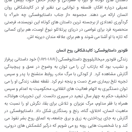
داستان های کوتاه او نیز، با فشردگی و ایجاز خاص خود، بینش های
عمیقی درباره افکار، فلسفه و توانایی بی نظیر او در کالبدشکافی روان
انسان ارائه می دهند. مجموعه «از جناب داستایوفسکی چه خبر؟» با
گردآوری تعدادی از برجسته ترین داستان های کوتاه این نویسنده، فرصتی
منحصربه فرد برای غواصی در دریای پرتلائلو نبوغ اوست، هم برای کسانی
که تازه با او آشنا می شوند و هم برای علاقه مندان دیرینه اش.
فئودور داستایوفسکی: کالبدشکافی روح انسان
زندگی فئودور میخائیلوویچ داستایوفسکی (۱۸۸۱-۱۸۲۱) خود داستانی پرفراز
و نشیب بود که بازتاب آن را می توان به وضوح در عمق و پیچیدگی
آثارش مشاهده کرد. از کودکی با مرگ مادر، روابط متشنج با پدر و سپس
تجربه تلخ بیماری صرع دست و پنجه نرم کرد. نقطه عطف زندگی او را می
توان دستگیری به اتهام فعالیت های انقلابی، محکومیت به اعدام و سپس
تخفیف حکم به چهار سال تبعید در سیبری دانست. این تجربیات هولناک،
همراه با فقر مداوم، مرگ عزیزان و تلاش برای بقا، نگرش او را نسبت به
ماهیت انسان، اخلاق، گناه، رنج و رستگاری شکل داد. داستایوفسکی در
آثارش به جای پرداختن به زرق و برق جامعه، به اعماق روح بشر نفوذ می
کند و با شخصیت هایی روبه رو می شویم که درگیر کشمکش های درونی،