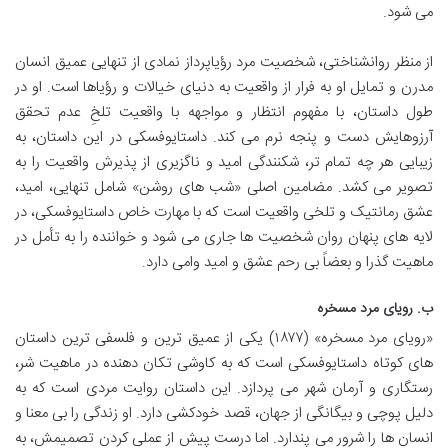
می شود.
از منظر روانشناختی، شخصیت مرد رؤیاپرداز نمادی از تنهایی عمیق انسان
مدرن و تمایل او به فرار از واقعیت به دنیای خیالات و رؤیاها است. او در
طول داستان، با مفهوم انتظار و مواجهه با واقعیت تلخِ عدم تحقق
آرزوهایش دست و پنجه نرم می کند. داستایوفسکی در این داستان، به
زیبایی هر چه تمام تر، شکنندگی امید و ناگزیری از پذیرش واقعیت را به
تصویر می کشد. مضامین اصلی «شب های روشن» شامل تنهایی، امید،
عشق رمانتیک و تلخی واقعیت است که با مهارت خاص داستایوفسکی، در
لایه های پنهان روان شخصیت ها جاری می شود و خواننده را به تأمل در
ماهیت گذرا و بعضاً بی رحم عشق و امید وامی دارد.
ب. رویای مرد مسخره
«رویای مرد مسخره» (۱۸۷۷) یکی از عمیق ترین و فلسفی ترین داستان
های کوتاه داستایوفسکی است که به کاوشی تکان دهنده در ماهیت شر،
رستگاری و آرمان شهر می پردازد. این داستان روایت مردی است که به
دلیل پوچی و بیگانگی از جهان، قصد خودکشی دارد. او زندگی را بی معنا و
انسان ها را شرور می پندارد. اما درست پیش از عملی کردن تصمیمش، به