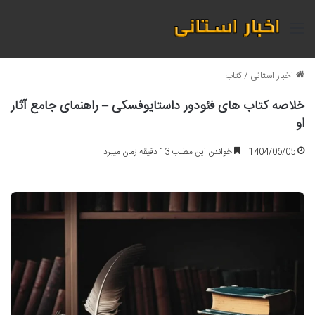
منو
اخبار استانی
/
کتاب
خلاصه کتاب های فئودور داستایوفسکی – راهنمای جامع آثار
او
1404/06/05
خواندن این مطلب 13 دقیقه زمان میبرد