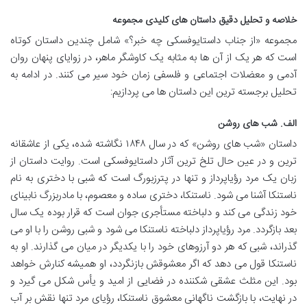
خلاصه و تحلیل دقیق داستان های کلیدی مجموعه
مجموعه «از جناب داستایوفسکی چه خبر؟» شامل چندین داستان کوتاه
است که هر یک از آن ها به مثابه یک کاوشگر ماهر، در زوایای پنهان روان
آدمی و معضلات اجتماعی و فلسفی زمان خود سیر می کنند. در ادامه به
تحلیل برجسته ترین این داستان ها می پردازیم:
الف. شب های روشن
داستان «شب های روشن» که در سال ۱۸۴۸ نگاشته شده، یکی از عاشقانه
ترین و در عین حال تلخ ترین آثار داستایوفسکی است. روایت داستان از
زبان یک مرد رؤیاپرداز و تنها در پترزبورگ است که شبی با دختری به نام
ناستنکا آشنا می شود. ناستنکا، دختری ساده و معصوم، با مادربزرگ نابینای
خود زندگی می کند و دلباخته مستأجری جوان است که قرار بوده یک سال
بعد بازگردد. مرد رؤیاپرداز دلباخته ناستنکا می شود و شبی روشن را با او می
گذراند، شبی که هر دو آرزوهای خود را با یکدیگر در میان می گذارند. او به
ناستنکا قول می دهد که اگر معشوقش بازنگردد، او همیشه کنارش خواهد
بود. این مثلث عشقی شکننده در فضایی از امید و یأس شکل می گیرد و
در نهایت، با بازگشت ناگهانی معشوق ناستنکا، رؤیای مرد تنها نقش بر آب