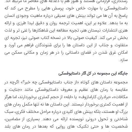
رستگاری، فرازمانی هستند و هنوز هم با دغدغه های معاصر ما مرتبط اند.
داستایوفسکی با مهارت خاص خود، پرسش هایی را مطرح می کند که
پاسخ به آن ها می تواند بینش های عمیقی درباره ماهیت وجودی انسان
به ما بدهد. علاوه بر این، اهمیت ترجمه روان و دقیق لیدا طرزی و ارائه
هنری انتشارات نیستان هنر، تجربه مطالعه این شاهکارها را غنی تر و لذت
بخش تر می کند. کیفیت صوتی بالا در نسخه کتاب صوتی نیز، تجربه ای
متفاوت و جذاب از این داستان ها را برای شنوندگان فراهم می آورد و
امکان غرق شدن در فضای داستانی را در هر زمان و مکانی ممکن می
سازد.
جایگاه این مجموعه در کل آثار داستایوفسکی
مجموعه داستان های کوتاه «از جناب داستایوفسکی چه خبر؟» اگرچه در
مقایسه با رمان های عظیم و معروف داستایوفسکی مانند «جنایت و
مکافات»، «برادران کارامازوف» یا «ابله» از حجم کمتری برخوردارند، اما هرگز
از اهمیت کمتری برخوردار نیستند. این داستان ها نه تنها مکمل رمان های
بزرگ او هستند، بلکه بینش های کلیدی درباره مراحل مختلف فکری، سبک
شناختی و تحول درونی نویسنده ارائه می دهند. بسیاری از مضامین،
شخصیت ها و حتی تکنیک های روایی که بعدها در رمان های بلند