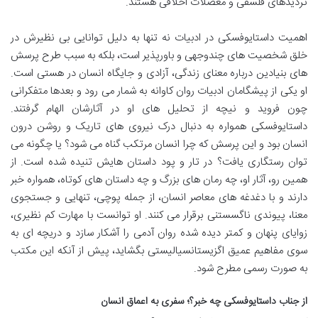
تردیدهای فلسفی و معضلات اخلاقی هستند.
اهمیت داستایوفسکی در ادبیات نه تنها به دلیل توانایی بی نظیرش در
خلق شخصیت های چندوجهی و باورپذیر است، بلکه به سبب طرح پرسش
های بنیادین درباره معنای زندگی، آزادی و جایگاه انسان در هستی است.
او یکی از پیشگامان ادبیات روان کاوانه به شمار می رود و بعدها متفکرانی
چون فروید و نیچه از تحلیل های او در آثارشان الهام گرفتند.
داستایوفسکی همواره به دنبال درک نیروی های تاریک و روشن درون
انسان بود و این پرسش که چرا انسان مرتکب گناه می شود؟ یا چگونه می
توان رستگاری یافت؟ در تار و پود داستان هایش تنیده شده است. از
همین رو، آثار او، چه رمان های بزرگ و چه داستان های کوتاه، همواره خبر
دارند و با دغدغه های معاصر انسان، از جمله پوچی، تنهایی و جستجوی
معنا، پیوندی ناگسستنی برقرار می کنند. او توانست با مهارت کم نظیری،
زوایای پنهان و کمتر دیده شده روان آدمی را آشکار سازد و دریچه ای به
سوی مفاهیم عمیق اگزیستانسیالیستی بگشاید، پیش از آنکه این مکتب
به صورت رسمی مطرح شود.
از جناب داستایوفسکی چه خبر؟؛ سفری به اعماق انسان