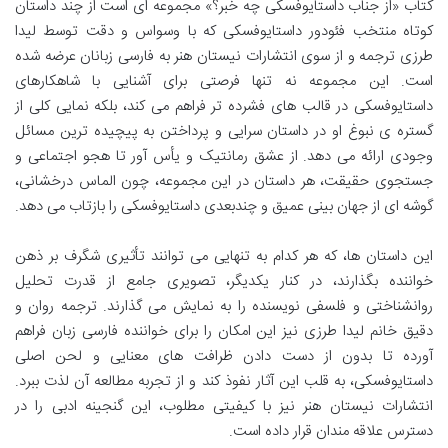
کتاب «از جناب داستایوفسکی چه خبر؟» مجموعه ای است از چند داستان
کوتاه منتخب فئودور داستایوفسکی که با وسواس و دقت توسط لیدا
طرزی ترجمه و از سوی انتشارات نیستان هنر به فارسی زبانان عرضه شده
است. این مجموعه نه تنها فرصتی برای آشنایی با شاهکارهای
داستایوفسکی در قالب های فشرده تر فراهم می کند، بلکه نمایی کلی از
گستره ی نبوغ او در داستان سرایی و پرداختن به پیچیده ترین مسائل
وجودی ارائه می دهد. از عشق رمانتیک و یأس آور تا هجو اجتماعی و
جستجوی حقیقت، هر داستان در این مجموعه، چون الماس درخشانی،
گوشه ای از جهان بینی عمیق و چندبعدی داستایوفسکی را بازتاب می دهد.
این داستان ها، که هر کدام به تنهایی می توانند تأثیری شگرف بر ذهن
خواننده بگذارند، در کنار یکدیگر، تصویری جامع از قدرت تحلیل
روانشناختی و فلسفی نویسنده را به نمایش می گذارند. ترجمه روان و
دقیق خانم لیدا طرزی نیز این امکان را برای خواننده فارسی زبان فراهم
آورده تا بدون از دست دادن ظرافت های معنایی و لحن اصلی
داستایوفسکی، به قلب این آثار نفوذ کند و از تجربه مطالعه آن لذت ببرد.
انتشارات نیستان هنر نیز با کیفیتی مطلوب، این گنجینه ادبی را در
دسترس علاقه مندان قرار داده است.