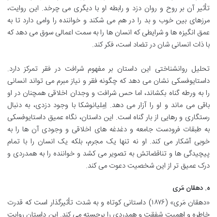
تأثیر آن بر روح و روان دزد و رابطه او با دیگری می چرخد. این روایت،
مرزهای بین خوب و بد را در هم می شکند و خواننده را وامی دارد تا به
عمق انگیزه ها و شرایطی که انسان ها را به سمت اعمالی سوق می دهد که
با ذات انسانی شان در تضاد است، فکر کند.
تحلیل روانشناختی این داستان بر مفهوم شرافت در فقر تمرکز دارد.
داستایوفسکی نشان می دهد که چگونه فقر و نیاز مبرم می تواند انسانی
را به ورطه گناه بکشاند، اما حس شرافت و وجدان اخلاقی همچنان در او
باقی می ماند و او را آزار می دهد. اِمِلیانوشکا با وجود دزدی، به دنبال
رستگاری و رهایی از بار گناه است. این داستان، نگاه عمیق داستایوفسکی
به طبقات فرودست جامعه و دغدغه های اخلاقی و وجودی آن ها را به
خوبی آشکار می کند. او نه تنها یک مجرم، بلکه یک انسان را با تمام
پیچیدگی ها و تناقضاتش به تصویر می کشد و خواننده را به همدردی و
درک عمیق تر از این شخصیت دعوت می کند.
ه. دهقان مَری
«دهقان مَری» (۱۸۷۶) داستانی کوتاه و به شدت تأثیرگذار است که قدرت
خاطره و اهمیت شفقت و همدردی را برجسته می کند. این داستان روایت