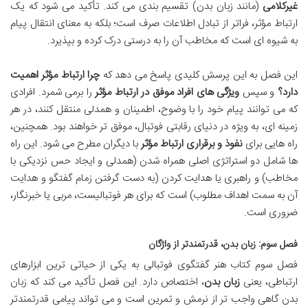
غیرکلامی
(مانند زبان بدن) تقسیم بندی می کند. تأکید می شود که یک
ارتباط مؤثر، فراتر از تبادل اطلاعات صرف است؛ بلکه به معنای انتقال پیام
به شیوه ای است که مخاطب آن را به درستی درک کرده و بپذیرد.
این فصل به این پرسش کلیدی پاسخ می دهد که
چرا ارتباط مؤثر اهمیت
دارد؟
و سپس
ویژگی های افراد موفق در ارتباط مؤثر
را برمی شمرد. افرادی
که می توانند پیام خود را با وضوح، اطمینان و همدلی منتقل کنند، در هر
زمینه ای، به ویژه در دنیای رقابتی فوتبال، موفق تر خواهند بود. همچنین،
راه هایی برای
نفوذ و برقراری ارتباط مؤثر
با دیگران مطرح می شود. این راه
ها شامل دو استراتژی اصلی همراه شدن (همدلی و ایجاد حس نزدیکی با
مخاطب) و راهبری یا هدایت کردن (به دست گرفتن زمام گفتگو و هدایت
آن به سمت اهداف مطلوب) است که برای هر فوتبالیست، مربی یا خبرنگار،
ضروری است.
فصل سوم: زبان بدن، قدرتمندتر از واژگان
فصل سوم کتاب هنر گفتگوی فوتبالی به یکی از حیاتی ترین ابزارهای
ارتباطی، یعنی
زبان بدن
، اختصاص دارد. این فصل تأکید می کند که زبان
بدن گاهی واجب تر از نرمش و تمرین است و می تواند پیامی قدرتمندتر