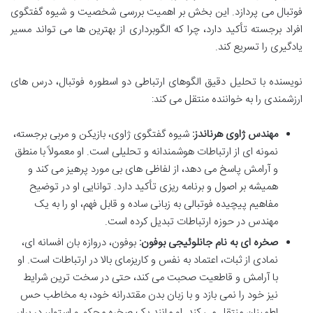
فوتبال می پردازد. این بخش بر اهمیت بررسی شخصیت و شیوه گفتگوی
افراد برجسته تأکید دارد، چرا که الگوبرداری از بهترین ها می تواند مسیر
یادگیری را تسریع کند.
نویسنده با تحلیل دقیق الگوهای ارتباطی دو اسطوره فوتبال، درس های
ارزشمندی را به خواننده منتقل می کند:
مهندس ژاوی هرناندز:
شیوه گفتگوی ژاوی، بازیکن و مربی برجسته،
نمونه ای از ارتباطات هوشمندانه و تحلیلی است. او معمولاً با منطق
و آرامش پاسخ می دهد، از لفاظی های بی مورد پرهیز می کند و
همیشه بر اصول و برنامه ریزی تأکید دارد. توانایی او در توضیح
مفاهیم پیچیده فوتبالی به زبانی ساده و قابل فهم، او را به یک
مهندس در حوزه ارتباطات تبدیل کرده است.
صخره ای به نام جانلوئیجی بوفون:
بوفون، دروازه بان افسانه ای،
نمادی از ثبات، اعتماد به نفس و کاریزمای بالا در ارتباطات است. او
با آرامش و قاطعیت صحبت می کند، حتی در سخت ترین شرایط
نیز خود را نمی بازد و با زبان بدن مقتدرانه خود، به مخاطب حس
اطمینان منتقل می کند. او مانند یک صخره محکم و استوار، در برابر