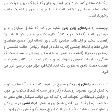
از کلمات منتقل کند. در دنیای فوتبال، جایی که کوچک ترین حرکت می
تواند تعابیر مختلفی داشته باشد، تسلط بر زبان بدن از اهمیت بالایی
برخوردار است.
نویسنده به
بایدهای زبان بدن
اشاره می کند که شامل مواردی نظیر
خودتان باشید (اصالت در حرکات)، کاری که پیرلوئیجی کولینا بلد بود
(اهمیت لبخند و ارتباطات چشمی نافذ داور افسانه ای)، دیدن فضاهای
خالی فقط با ارتباط چشمی (قدرت نگاه در ایجاد ارتباط)، حالت نشستن و
ایستادن صحیح (اعتماد به نفس و احترام) و پوشش مناسب است که
همگی به ایجاد تصویری حرفه ای و مقتدر کمک می کنند. همچنین،
اهمیت
دست دادن
به عنوان یک نماد ارتباطی مؤثر مورد بررسی قرار می
گیرد.
در مقابل،
نبایدهای زبان بدن
مطرح می شوند که از جمله آن ها می توان
به کمال گرایی، قضاوت زودهنگام (کار داور است نه شما)، سکوت بی مورد
و افزایش غیرعقلانی تعهدات اشاره کرد که می توانند سیگنال های منفی به
مخاطب ارسال کنند. این فصل همچنین بر نقش
عزت نفس
در زبان بدن
و تفاوت میان شنیدن (صرفاً دریافت امواج صوتی) و گوش دادن (درک و