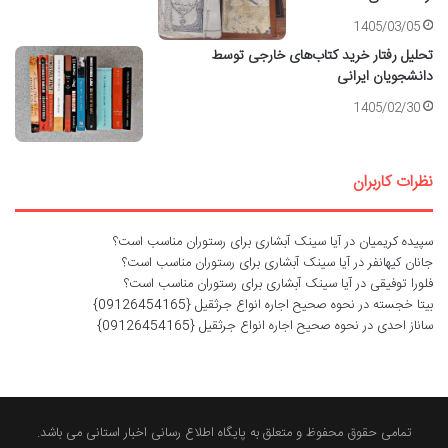
1405/03/05
تحلیل رفتار خرید کتاب‌های خارجی توسط
دانشجویان ایرانی
1405/02/30
نظرات کاربران
سپیده کریمیان
در
آیا سینک آبشاری برای رستوران مناسب است؟
جانان کیهانفر
در
آیا سینک آبشاری برای رستوران مناسب است؟
فلورا توفیقی
در
آیا سینک آبشاری برای رستوران مناسب است؟
بیتا خجسته
در
نحوه صحیح اجاره انواع جرثقیل {09126454165}
ساناز احدی
در
نحوه صحیح اجاره انواع جرثقیل {09126454165}
تمامی حقوق محفوظ و متعلق به پایگاه اطلاع رسانی اخبار استانی می باشد.