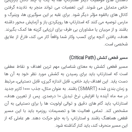
داستان های موفقیت دیگر استارتاپ ها، به یک یا چند کانال بازاریابی
خاص متمایل می شوند. این تعصبات می تواند منجر به نادیده گرفتن
کانال های بالقوه مؤثر دیگر شود. برای غلبه بر این سوگیری ها، وینبرگ و
مارس توصیه می کنند که استارتاپ ها رویکردی باز و آزمایش محور داشته
باشند و از مربیان یا مشاوران بی طرف برای ارزیابی گزینه ها کمک بگیرند.
هدف، یافتن آنچه برای کسب وکار شما واقعاً کار می کند، فارغ از علایق
شخصی است.
مسیر قطعی کشش (Critical Path)
مسیر قطعی کشش به معنای شناسایی مهم ترین اهداف و نقاط عطفی
است که استارتاپ باید برای رسیدن به کشش مورد نظر خود به آن ها
دست یابد. این اهداف باید خاص، قابل اندازه گیری، قابل دستیابی، مرتبط
و زمان بندی شده (SMART) باشند. به عنوان مثال، جذب ۱۰۰۰ کاربر جدید
در سه ماه آینده یا افزایش نرخ تبدیل ۱۰ درصدی. پس از تعیین هدف،
استارتاپ باید گام های دقیق و توالی اولویت ها را برای دستیابی به آن
مشخص کند. تمامی فعالیت ها و تصمیمات روزمره باید با این مسیر
قطعی هماهنگ باشند و استارتاپ را به جلو حرکت دهند. هر عاملی که از
این مسیر منحرف کند، باید کنار گذاشته شود.