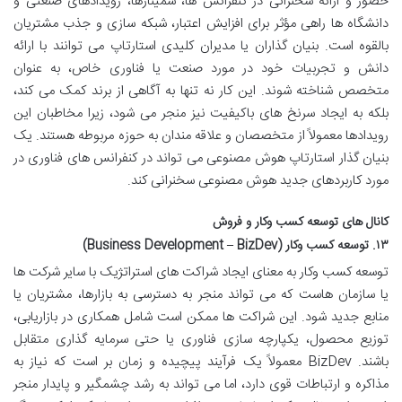
حضور و ارائه سخنرانی در کنفرانس ها، سمینارها، رویدادهای صنعتی و
دانشگاه ها راهی مؤثر برای افزایش اعتبار، شبکه سازی و جذب مشتریان
بالقوه است. بنیان گذاران یا مدیران کلیدی استارتاپ می توانند با ارائه
دانش و تجربیات خود در مورد صنعت یا فناوری خاص، به عنوان
متخصص شناخته شوند. این کار نه تنها به آگاهی از برند کمک می کند،
بلکه به ایجاد سرنخ های باکیفیت نیز منجر می شود، زیرا مخاطبان این
رویدادها معمولاً از متخصصان و علاقه مندان به حوزه مربوطه هستند. یک
بنیان گذار استارتاپ هوش مصنوعی می تواند در کنفرانس های فناوری در
مورد کاربردهای جدید هوش مصنوعی سخنرانی کند.
کانال های توسعه کسب وکار و فروش
۱۳. توسعه کسب وکار (Business Development – BizDev)
توسعه کسب وکار به معنای ایجاد شراکت های استراتژیک با سایر شرکت ها
یا سازمان هاست که می تواند منجر به دسترسی به بازارها، مشتریان یا
منابع جدید شود. این شراکت ها ممکن است شامل همکاری در بازاریابی،
توزیع محصول، یکپارچه سازی فناوری یا حتی سرمایه گذاری متقابل
باشند. BizDev معمولاً یک فرآیند پیچیده و زمان بر است که نیاز به
مذاکره و ارتباطات قوی دارد، اما می تواند به رشد چشمگیر و پایدار منجر