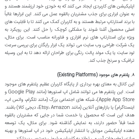
اپلیکیشن های کاربردی ایجاد می کنند که به خودی خود ارزشمند هستند و
به عنوان ابزاری برای جذب مشتریان بالقوه عمل می کنند. این ابزارها غالباً
با برند استارتاپ مرتبط هستند و به کاربران کمک می کنند تا با قابلیت های
اصلی محصول آشنا شوند یا مشکلی کوچک را حل کنند. این رویکرد به
ویژه برای استارتاپ های نرم افزاری و فناورانه مناسب است. برای مثال،
یک شرکت طراحی وب سایت می تواند یک ابزار رایگان برای بررسی سرعت
لود سایت یا یک مولد پالت رنگی برای طراحان ارائه دهد تا به این وسیله
ترافیک و سرنخ جذب کند.
۸. پلتفرم های موجود (Existing Platforms)
این کانال به معنای بهره برداری از پایگاه کاربران عظیم پلتفرم های موجود
است. این پلتفرم ها می توانند شامل اپ استورها (مانند Google Play و
Apple App Store)، شبکه های اجتماعی بزرگ (مانند تلگرام، واتس اپ،
اینستاگرام) یا بازارهای آنلاین (مانند Etsy، Amazon، دیجی کالا) باشند.
هدف این است که محصول یا خدمت شما در جایی که مشتریان بالقوه
شما قبلاً حضور دارند، به نمایش گذاشته شود. برای مثال، یک توسعه
دهنده اپلیکیشن موبایل با انتشار اپلیکیشن خود در اپ استورها و بهینه
سازی توضیحات آن، می تواند به کاربران میلیونی دسترسی پیدا کند.