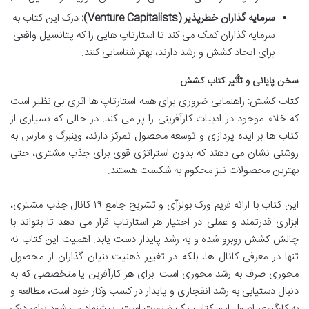
سرمایه گذاران خطرپذیر (Venture Capitalists):
درک این کتاب به
سرمایه گذاران کمک می کند تا استارتاپ هایی را که پتانسیل واقعی
برای ایجاد کشش و رشد دارند، بهتر شناسایی کنند.
سخن پایانی و تأثیر کتاب کشش
کتاب کشش: راهنمایی ضروری برای همه استارتاپ ها اثری بی نظیر است
که خلاء موجود در ادبیات کارآفرینی را پر می کند. در حالی که بسیاری از
کتاب ها بر ایده پردازی و توسعه محصول تمرکز دارند، وینبرگ و مارس به
روشنی نشان می دهند که بدون استراتژی قوی برای جذب مشتری، حتی
بهترین محصولات نیز محکوم به شکست هستند.
این کتاب با ارائه فریم ورک بولزآی و تشریح جامع ۱۹ کانال جذب مشتری،
ابزاری قدرتمند و عملی در اختیار هر استارتاپ قرار می دهد تا بتواند با
چالش کشش روبرو شده و به رشد پایدار دست یابد. اهمیت این کتاب نه
تنها در معرفی کانال ها، بلکه در تغییر ذهنیت بنیان گذاران از محصول
محوری صرف به رشد محوری است. برای هر کارآفرین یا متخصصی که به
دنبال دستیابی به رشد انفجاری و پایدار در کسب وکار خود است، مطالعه و
به کارگیری اصول این کتاب یک ضرورت است. پیشنهاد می شود برای درک