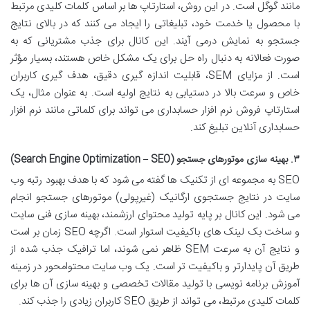
مانند گوگل است. در این روش، استارتاپ ها بر اساس کلمات کلیدی مرتبط
با محصول یا خدمت خود، تبلیغاتی را ایجاد می کنند که در بالای نتایج
جستجو به نمایش درمی آیند. این کانال برای جذب مشتریانی که به
صورت فعالانه به دنبال راه حل برای یک مشکل خاص هستند، بسیار مؤثر
است. از مزایای SEM، قابلیت اندازه گیری دقیق، هدف گیری کاربران
خاص و سرعت بالا در دستیابی به نتایج اولیه است. به عنوان مثال، یک
استارتاپ فروش نرم افزار حسابداری می تواند برای کلماتی مانند نرم افزار
حسابداری آنلاین تبلیغ کند.
۳. بهینه سازی موتورهای جستجو (Search Engine Optimization – SEO)
SEO به مجموعه ای از تکنیک ها گفته می شود که با هدف بهبود رتبه وب
سایت در نتایج جستجوی ارگانیک (غیرپولی) موتورهای جستجو انجام
می شود. این کانال بر پایه تولید محتوای ارزشمند، بهینه سازی فنی سایت
و ساخت بک لینک های باکیفیت استوار است. اگرچه SEO زمان بر است
و نتایج آن به سرعت SEM ظاهر نمی شوند، اما ترافیک جذب شده از
طریق آن پایدارتر و باکیفیت تر است. یک وب سایت محتوامحور در زمینه
آموزش برنامه نویسی با تولید مقالات تخصصی و بهینه سازی آن ها برای
کلمات کلیدی مرتبط، می تواند از طریق SEO کاربران زیادی را جذب کند.