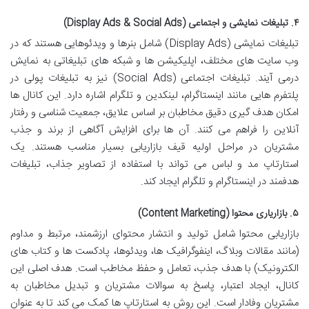
۴. تبلیغات نمایشی و اجتماعی (Display Ads & Social Ads)
تبلیغات نمایشی (Display Ads) شامل بنرها و ویدئوهایی هستند که در
وب سایت های مختلف، اپلیکیشن ها و شبکه های تبلیغاتی به نمایش
درمی آیند. تبلیغات اجتماعی (Social Ads) نیز به تبلیغات پولی در
پلتفرم هایی مانند اینستاگرام، لینکدین و تلگرام اشاره دارد. این کانال ها
امکان هدف گیری دقیق مخاطبان بر اساس علایق، جمعیت شناسی و رفتار
آنلاین را فراهم می کنند. آن ها برای افزایش آگاهی از برند و جذب
مشتریان در مراحل اولیه قیف بازاریابی بسیار مناسب هستند. یک
استارتاپ مد و لباس می تواند با استفاده از تصاویر جذاب، تبلیغات
هدفمند در اینستاگرام و تلگرام ایجاد کند.
۵. بازاریاری محتوا (Content Marketing)
بازاریابی محتوا شامل تولید و انتشار محتوای ارزشمند، مرتبط و مداوم
(مانند مقالات وبلاگ، اینفوگرافیک ها، ویدئوها، پادکست ها و کتاب های
الکترونیک) با هدف جذب، تعامل و حفظ مخاطب است. هدف اصلی این
کانال، ایجاد اعتبار، پاسخ به سوالات مشتریان و تبدیل مخاطبان به
مشتریان وفادار است. این روش به استارتاپ ها کمک می کند تا به عنوان