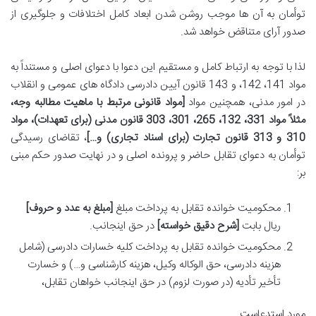
توأمان به آن ها موجب روشن شدن ابعاد کامل اختلافات و جلوگیری از
صدور آرای متناقض خواهد شد.
لذا با توجه به ارتباط کامل و مستقیم این دعوا با دعوای اصلی و مستنداً به
مواد 141، 142، و 143 قانون آیین دادرسی دادگاه های عمومی و انقلاب
در امور مدنی، همچنین مواد
[مواد قانونی مرتبط با ماهیت مطالبه وجه،
مثلاً مواد 331، 132، 265، 301، 303 قانون مدنی (برای تعهدات)، مواد
310 و 313 قانون تجارت (برای اسناد تجاری) و…]
، تقاضای رسیدگی
توأمان به دعوای تقابل حاضر و پرونده اصلی و در نهایت صدور حکم مبنی
بر:
محکومیت خوانده تقابل به پرداخت مبلغ
[مبلغ به عدد و حروف]
ریال بابت
[شرح دقیق خواسته]
در حق اینجانب.
محکومیت خوانده تقابل به پرداخت کلیه خسارات دادرسی (شامل
هزینه دادرسی، حق الوکاله وکیل، هزینه کارشناسی و…) و خسارت
تأخیر تأدیه (در صورت لزوم) در حق اینجانب خواهان تقابل،
مورد استدعاست.