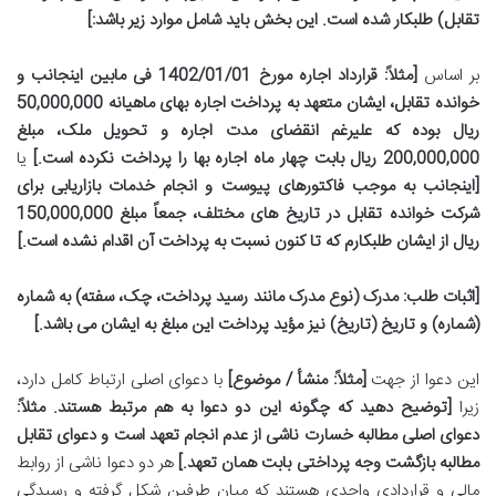
تقابل) طلبکار شده است. این بخش باید شامل موارد زیر باشد:]
بر اساس
[مثلاً: قرارداد اجاره مورخ 1402/01/01 فی مابین اینجانب و
خوانده تقابل، ایشان متعهد به پرداخت اجاره بهای ماهیانه 50,000,000
ریال بوده که علیرغم انقضای مدت اجاره و تحویل ملک، مبلغ
200,000,000 ریال بابت چهار ماه اجاره بها را پرداخت نکرده است.]
یا
[اینجانب به موجب فاکتورهای پیوست و انجام خدمات بازاریابی برای
شرکت خوانده تقابل در تاریخ های مختلف، جمعاً مبلغ 150,000,000
ریال از ایشان طلبکارم که تا کنون نسبت به پرداخت آن اقدام نشده است.]
[اثبات طلب: مدرک (نوع مدرک مانند رسید پرداخت، چک، سفته) به شماره
(شماره) و تاریخ (تاریخ) نیز مؤید پرداخت این مبلغ به ایشان می باشد.]
این دعوا از جهت
[مثلاً: منشأ / موضوع]
با دعوای اصلی ارتباط کامل دارد،
زیرا
[توضیح دهید که چگونه این دو دعوا به هم مرتبط هستند. مثلاً:
دعوای اصلی مطالبه خسارت ناشی از عدم انجام تعهد است و دعوای تقابل
مطالبه بازگشت وجه پرداختی بابت همان تعهد.]
هر دو دعوا ناشی از روابط
مالی و قراردادی واحدی هستند که میان طرفین شکل گرفته و رسیدگی