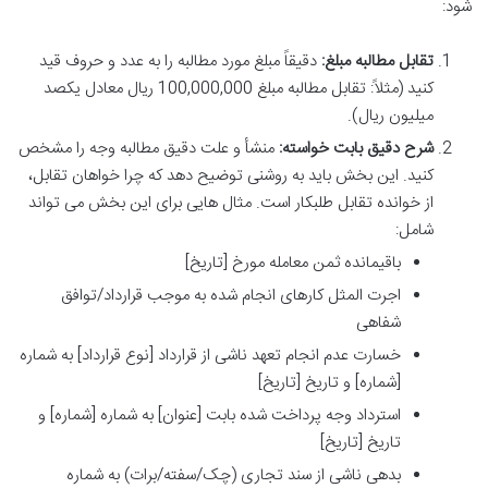
شود:
تقابل مطالبه مبلغ:
دقیقاً مبلغ مورد مطالبه را به عدد و حروف قید
کنید (مثلاً: تقابل مطالبه مبلغ 100,000,000 ریال معادل یکصد
میلیون ریال).
شرح دقیق بابت خواسته:
منشأ و علت دقیق مطالبه وجه را مشخص
کنید. این بخش باید به روشنی توضیح دهد که چرا خواهان تقابل،
از خوانده تقابل طلبکار است. مثال هایی برای این بخش می تواند
شامل:
باقیمانده ثمن معامله مورخ [تاریخ]
اجرت المثل کارهای انجام شده به موجب قرارداد/توافق
شفاهی
خسارت عدم انجام تعهد ناشی از قرارداد [نوع قرارداد] به شماره
[شماره] و تاریخ [تاریخ]
استرداد وجه پرداخت شده بابت [عنوان] به شماره [شماره] و
تاریخ [تاریخ]
بدهی ناشی از سند تجاری (چک/سفته/برات) به شماره