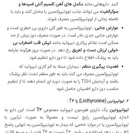
کنید. داروهایی مانند
مکمل های آهن کلسیم آنتی اسیدها و
سوکرالفیت
می توانند جذب لووتیروکسین را مختل کنند و باید با
فاصله زمانی از لووتیروکسین مصرف شوند.
عوارض جانبی :
لووتیروکسین به طور کلی داروی بی خطری است و
عوارض جانبی جدی نادر است. در صورت مصرف دوز بیش از حد
ممکن است علائم پرکاری تیروئید مانند
تپش قلب اضطراب بی
خوابی لرزش دست و تعریق
رخ دهد. در صورت بروز هرگونه عارضه
باید به پزشک اطلاع داده شود تا دوز دارو تنظیم شود.
اهمیت پیگیری منظم :
بیماران مبتلا به کم کاری تیروئید که
لووتیروکسین مصرف می کنند باید به طور منظم تحت نظر پزشک
باشند و آزمایش TSH را به صورت دوره ای انجام دهند تا از تنظیم
مناسب دوز دارو اطمینان حاصل شود.
۲. لیوتیرونین (Liothyronine) یا T۳ :
لیوتیرونین
یک داروی هورمون تیروئید مصنوعی
۳
T
است. این دارو به
اندازه لووتیروکسین رایج نیست و معمولاً به صورت ترکیبی با
لووتیروکسین یا در موارد خاصی که بیمار به لووتیروکسین به تنهایی پاسخ
کافی نمی دهد استفاده می شود. T۳ نسبت به T۴ قوی تر و سریع الاثرتر