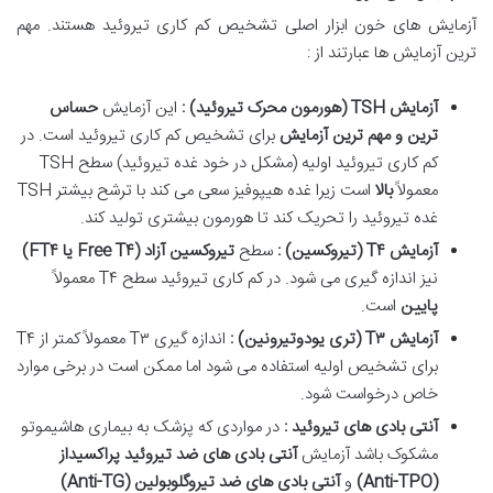
آزمایش های خون ابزار اصلی تشخیص کم کاری تیروئید هستند. مهم
ترین آزمایش ها عبارتند از :
آزمایش
TSH (
هورمون محرک تیروئید
)
:
این آزمایش
حساس
ترین و مهم ترین آزمایش
برای تشخیص کم کاری تیروئید است. در
کم کاری تیروئید اولیه (مشکل در خود غده تیروئید) سطح TSH
معمولاً
بالا
است زیرا غده هیپوفیز سعی می کند با ترشح بیشتر TSH
غده تیروئید را تحریک کند تا هورمون بیشتری تولید کند.
آزمایش
T
۴
(
تیروکسین
)
:
سطح
تیروکسین آزاد
(Free T
۴
یا
FT
۴
)
نیز اندازه گیری می شود. در کم کاری تیروئید سطح T۴ معمولاً
پایین
است.
آزمایش
T
۳
(
تری یودوتیرونین
)
:
اندازه گیری T۳ معمولاً کمتر از T۴
برای تشخیص اولیه استفاده می شود اما ممکن است در برخی موارد
خاص درخواست شود.
آنتی بادی های تیروئید :
در مواردی که پزشک به بیماری هاشیموتو
مشکوک باشد آزمایش
آنتی بادی های ضد تیروئید پراکسیداز
(Anti-TPO)
و
آنتی بادی های ضد تیروگلوبولین
(Anti-TG)