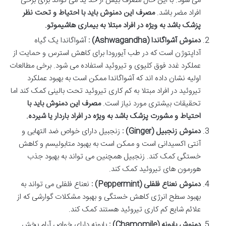
می شود. با این حال مصرف بیش از حد ید می تواند برای برخی
افراد مضر باشد.
مصرف این دمنوش باید با احتیاط و تحت نظر
پزشک باشد به ویژه در افراد مبتلا به بیماری هاشیموتو
.
دمنوش آشواگاندا
(Ashwagandha)
:
آشواگاندا یک گیاه
آداپتوژن است که در طب آیورودا برای کاهش استرس و حمایت از
عملکرد غدد فوق کلیوی و تیروئید استفاده می شود. برخی مطالعات
اولیه نشان داده اند که آشواگاندا ممکن است به بهبود عملکرد
تیروئید در افراد مبتلا به کم کاری تیروئید تحت بالینی کمک کند اما
تحقیقات بیشتری مورد نیاز است.
مصرف این دمنوش باید با
احتیاط و مشورت پزشک باشد به ویژه در افراد باردار یا شیرده
.
دمنوش زنجبیل
(Ginger)
:
زنجبیل دارای خواص ضد التهابی و
آنتی اکسیدانی است و ممکن است به بهبود متابولیسم و کاهش
خستگی کمک کند. زنجبیل همچنین می تواند به بهبود جذب
هورمون های تیروئید کمک کند.
دمنوش نعناع فلفلی
(Peppermint)
:
نعناع فلفلی می تواند به
بهبود سطح انرژی کاهش خستگی و بهبود مشکلات گوارشی که از
علائم شایع کم کاری تیروئید هستند کمک کند.
دمنوش بابونه
(Chamomile)
:
بابونه دارای خواص آرام بخش