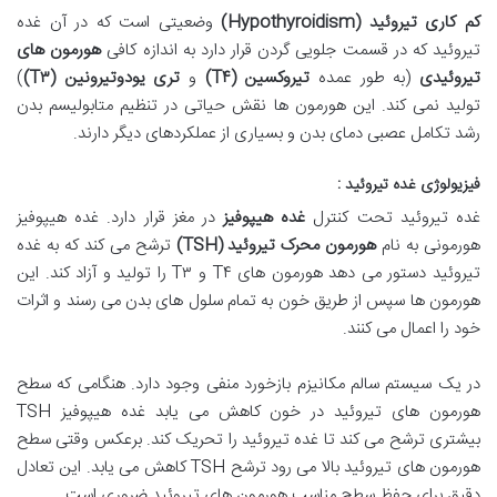
کم کاری تیروئید
(Hypothyroidism)
وضعیتی است که در آن غده
تیروئید که در قسمت جلویی گردن قرار دارد به اندازه کافی
هورمون های
تیروئیدی
(به طور عمده
تیروکسین
(T
۴
)
و
تری یودوتیرونین
(T
۳
)
)
تولید نمی کند. این هورمون ها نقش حیاتی در تنظیم متابولیسم بدن
رشد تکامل عصبی دمای بدن و بسیاری از عملکردهای دیگر دارند.
فیزیولوژی غده تیروئید :
غده تیروئید تحت کنترل
غده هیپوفیز
در مغز قرار دارد. غده هیپوفیز
هورمونی به نام
هورمون محرک تیروئید
(TSH)
ترشح می کند که به غده
تیروئید دستور می دهد هورمون های T۴ و T۳ را تولید و آزاد کند. این
هورمون ها سپس از طریق خون به تمام سلول های بدن می رسند و اثرات
خود را اعمال می کنند.
در یک سیستم سالم مکانیزم بازخورد منفی وجود دارد. هنگامی که سطح
هورمون های تیروئید در خون کاهش می یابد غده هیپوفیز TSH
بیشتری ترشح می کند تا غده تیروئید را تحریک کند. برعکس وقتی سطح
هورمون های تیروئید بالا می رود ترشح TSH کاهش می یابد. این تعادل
دقیق برای حفظ سطح مناسب هورمون های تیروئید ضروری است.