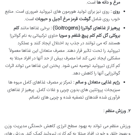
مرغ و دانه ها
است.
روی :
روی نیز برای تولید هورمون های تیروئید ضروری است. منابع
خوب روی شامل
گوشت قرمز مرغ آجیل و حبوبات
است.
پرهیز از غذاهای گواترزا
(Goitrogens)
:
برخی غذاها مانند
کلم
بروکلی گل کلم کلم پیچ شلغم و سویا
حاوی ترکیباتی به نام گواترزا
هستند که می توانند در جذب ید اختلال ایجاد کنند و عملکرد
تیروئید را تحت تاثیر قرار دهند. مصرف متعادل این غذاها معمولاً
مشکلی ایجاد نمی کند اما مصرف بیش از حد آنها در افراد مبتلا به
کم کاری تیروئید توصیه نمی شود. پختن این غذاها می تواند اثرات
گواترزایی آنها را کاهش دهد.
رژیم غذایی متعادل و سالم :
تمرکز بر مصرف غذاهای کامل میوه ها
سبزیجات پروتئین های بدون چربی و غلات کامل. پرهیز از غذاهای
فرآوری شده قندهای تصفیه شده و چربی های ناسالم.
۲
.
ورزش منظم :
ورزش منظم می تواند به بهبود سطح انرژی کاهش خستگی مدیریت وزن
و بهبود خلق و خو در افراد مبتلا به کم کاری تیروئید کمک کند. ورزش های