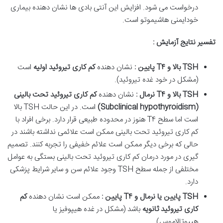
درخواست می شود. افزایش این آنتی بادی ها نشان دهنده بیماری
خودایمنی هاشیموتو است.
تفسیر نتایج آزمایش :
TSH
بالا و
T
۴
پایین :
نشان دهنده
کم کاری تیروئید اولیه
است
(مشکل در خود غده تیروئید).
TSH
بالا و
T
۴
نرمال :
نشان دهنده
کم کاری تیروئید تحت بالینی
(Subclinical hypothyroidism)
است. در این حالت TSH بالا
است اما سطح T۴ هنوز در محدوده طبیعی قرار دارد. برخی افراد با
کم کاری تیروئید تحت بالینی ممکن است علائمی نداشته باشند در
حالی که برخی دیگر ممکن است علائم خفیفی را تجربه کنند. تصمیم
گیری در مورد درمان کم کاری تیروئید تحت بالینی بستگی به عوامل
مختلفی از جمله سطح TSH وجود علائم سن و سایر شرایط پزشکی
دارد.
TSH
پایین یا نرمال و
T
۴
پایین :
ممکن است نشان دهنده
کم
کاری تیروئید ثانویه
باشد (مشکل در غده هیپوفیز یا
هیپوتالاموس).