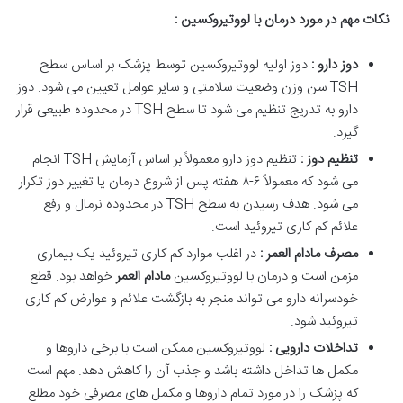
نکات مهم در مورد درمان با لووتیروکسین :
دوز دارو :
دوز اولیه لووتیروکسین توسط پزشک بر اساس سطح
TSH سن وزن وضعیت سلامتی و سایر عوامل تعیین می شود. دوز
دارو به تدریج تنظیم می شود تا سطح TSH در محدوده طبیعی قرار
گیرد.
تنظیم دوز :
تنظیم دوز دارو معمولاً بر اساس آزمایش TSH انجام
می شود که معمولاً ۶-۸ هفته پس از شروع درمان یا تغییر دوز تکرار
می شود. هدف رسیدن به سطح TSH در محدوده نرمال و رفع
علائم کم کاری تیروئید است.
مصرف مادام العمر :
در اغلب موارد کم کاری تیروئید یک بیماری
مزمن است و درمان با لووتیروکسین
مادام العمر
خواهد بود. قطع
خودسرانه دارو می تواند منجر به بازگشت علائم و عوارض کم کاری
تیروئید شود.
تداخلات دارویی :
لووتیروکسین ممکن است با برخی داروها و
مکمل ها تداخل داشته باشد و جذب آن را کاهش دهد. مهم است
که پزشک را در مورد تمام داروها و مکمل های مصرفی خود مطلع