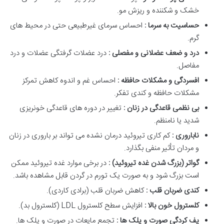
خشک و شکننده و ریزش مو.
حساسیت به سرما :
احساس سرمای غیرطبیعی حتی در محیط های
گرم.
درد و ضعف عضلانی و مفصلی :
درد عضلات گرفتگی عضلات و درد
مفاصل.
افسردگی و مشکلات حافظه :
احساس غم و اندوه کاهش تمرکز
مشکلات حافظه و کندی تفکر.
بی نظمی قاعدگی در زنان :
تغییر در دوره های قاعدگی خونریزی
شدید یا نامنظم.
ناباروری :
کم کاری تیروئید درمان نشده می تواند بر باروری در زنان
و مردان تأثیر منفی بگذارد.
گواتر (بزرگ شدن غده تیروئید) :
در برخی موارد غده تیروئید ممکن
است بزرگ شود و به صورت یک تورم در گردن قابل مشاهده باشد.
کندی ضربان قلب :
کاهش ضربان قلب (برادی کاردی).
کلسترول خون بالا :
افزایش سطح کلسترول LDL (کلسترول بد).
پف کردگی صورت و پلک ها :
تجمع مایعات در صورت و پلک ها.