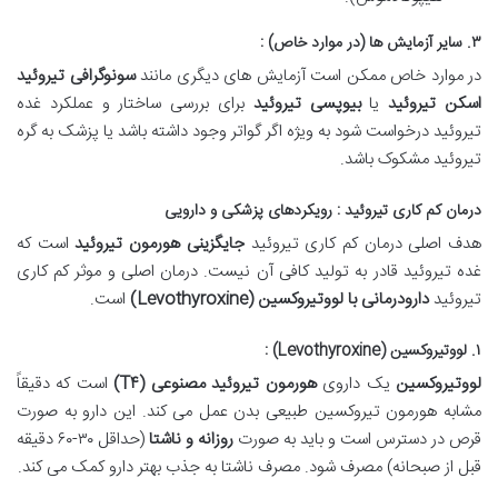
۳. سایر آزمایش ها (در موارد خاص) :
در موارد خاص ممکن است آزمایش های دیگری مانند
سونوگرافی تیروئید
اسکن تیروئید
یا
بیوپسی تیروئید
برای بررسی ساختار و عملکرد غده
تیروئید درخواست شود به ویژه اگر گواتر وجود داشته باشد یا پزشک به گره
تیروئید مشکوک باشد.
درمان کم کاری تیروئید : رویکردهای پزشکی و دارویی
هدف اصلی درمان کم کاری تیروئید
جایگزینی هورمون تیروئید
است که
غده تیروئید قادر به تولید کافی آن نیست. درمان اصلی و موثر کم کاری
تیروئید
دارودرمانی با لووتیروکسین
(Levothyroxine)
است.
۱. لووتیروکسین (Levothyroxine) :
لووتیروکسین
یک داروی
هورمون تیروئید مصنوعی
(T
۴
)
است که دقیقاً
مشابه هورمون تیروکسین طبیعی بدن عمل می کند. این دارو به صورت
قرص در دسترس است و باید به صورت
روزانه و ناشتا
(حداقل ۳۰-۶۰ دقیقه
قبل از صبحانه) مصرف شود. مصرف ناشتا به جذب بهتر دارو کمک می کند.