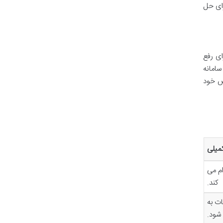
رای حل
ای رفع
سامانه
ص خود
میلی
ام می
کند.
ت به
شود.