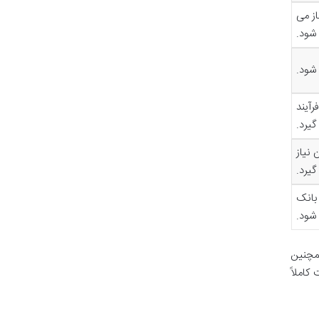
از می
شود.
رآیند
گیرد.
 نیاز
یرد.
بانک
شود.
همچنین
املاً