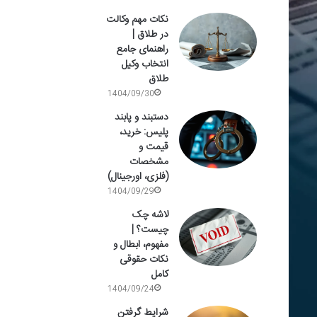
نکات مهم وکالت
در طلاق |
راهنمای جامع
انتخاب وکیل
طلاق
1404/09/30
دستبند و پابند
پلیس: خرید،
قیمت و
مشخصات
(فلزی، اورجینال)
1404/09/29
لاشه چک
چیست؟ |
مفهوم، ابطال و
نکات حقوقی
کامل
1404/09/24
شرایط گرفتن