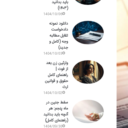
باید بدانید
(۱۴۰۳)
1404/10/06
دانلود نمونه
دادخواست
تقابل مطالبه
وجه (کامل و
جدید)
1404/10/03
وارثین زن بعد
از فوت |
راهنمای کامل
حقوق و قوانین
ارث
1404/10/02
سقط جنین در
ماه پنجم: هر
آنچه باید بدانید
(راهنمای کامل)
1404/09/30