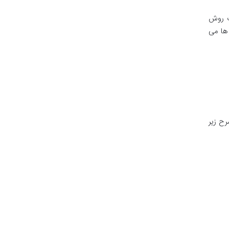
ب روش
ها می
ح زیر