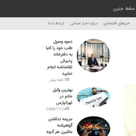
سقط جنین
خبرهای اقتصادی
درباره اخبار استانی
ارتباط با ما
نحوه وصول
طلب خود را کتبا
به دفترخانه
پذیرش
تقاضانامه اعلام
نمایید
1 هفته پیش
بهترین وکیل
خانم در
تهرانپارس
1404/11/14
جریمه نداشتن
گواهینامه
ماشین: هر آنچه