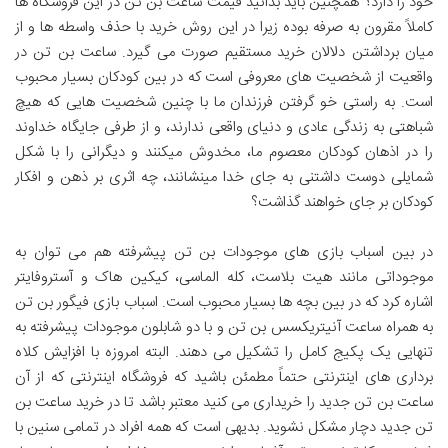
خود را دارد؟ همچنین باید بدانید قیمت ساعت بن تن در این فروشگاه ها
کاملاً مقرون به صرفه بوده زیرا در این روش خرید با حذف واسطه ها و از
میان برداشتن دلالان خرید مستقیم صورت می گیرد. ساعت بن تن در
واقعیت از شخصیت های معروفی است که در بین کودکان بسیار محبوب
است. به راستی خو گرفتن فرزندان ما با چنین شخصیت هایی که هیچ
شباهتی به زندگی عادی و دنیای واقعی ندارند، و از طرفی جایگاه خداوند
را در اذهان کودکان معصوم ما، مخدوش میکنند و دیگرانی را با شکل
شمایلی دوست داشتنی به جای خدا مینشانند، چه اثری بر ذهن و افکار
کودکان بر جای خواهند گذاشت؟
در بین اسباب بازی های موجودات بن تن پیشرفته هم می توان به
موجوداتی مانند هیت بلاست، کله الماسی، کیکین هاک و آستروفایتر
اشاره کرد که در بین بچه ها بسیار محبوب است. اسباب بازی فیگور بن تن
به همراه ساعت آنیتریکسس بن تن و با دو شابلون موجودات پیشرفته به
تنهایی یک پکیج کامل را تشکیل می دهند. البته امروزه با افزایش کلاه
برداری های اینترنتی حتماً مطمئن باشید که فروشگاه اینترنتی که از آن
ساعت بن تن جدید را خریداری می کنید معتبر باشد تا در خرید ساعت بن
تن جدید دچار مشکل نشوید. بدیهی است که همه افراد در تمامی سنین با