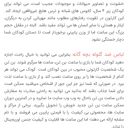
خشونت و تصاویر حیوانات و موجودات عجیب است، می تواند برای
کودکان زیر ۴ سال، کابوس های شبانه و ترس هایغ غیرواقعی ایجاد کند.
این کارتون در تقویت رفتارهای مطلوب مانند مهربانی کردن به دیگران،
ایثار و همدلی با سایر انسان ها می تواند مفید باشد. البته در مقابل حجم
بزرگ این ساعت اما از وزن پایینی برخوردار است تا دستان کودکان شما
دچار خستگی نشود.
لباس ضد گلوله بچه گانه
: بنابراین می توانید با خیال راحت اجازه
دهید کودکان شما با بازی با ساعت بن تن، ساعت ها سرگرم شوند. بن تن
یک شخصیت کارتونی محبوب در بین کودکان است. کودک می تواند هر
کدام از شخصیت ها را بر روی ساعت نصب کند و از بازی با ساعت لذت
ببرد. در صورتی که شما نیز جز این جور از اشخاص میباشید ممکن است
برای شما جذاب باشد که بدانید می توانید به راحتی مبادرت به سفارش
دادن ساعت بن تن باحال به وب وب سایت ما نمایید و در کمترین دوران
ممکن ساعت بن تن جدید خویش را تحویل بگیرید. برخی از مراکز و
سایت ها، محصولی بی کیفیت را با قیمتی پایین می فروشند و با نام
مشابه ارائه می دهند؛ اما این ساعت ها قابلیت و کیفیت جنس اوریجینال
را ندارد.