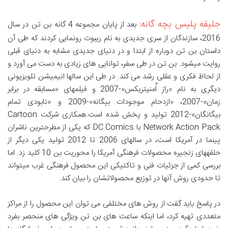
جلیقه پلیس بچه گانه
: بعد از پایان مجموعه 4 گانه بن تن در سال
2016، سازندگان از سری جدیدی به نام ریبوت رونمایی کردند که طی آن
داستان بن تن دوباره از ابتدا و در دنیای جدیدی مشابه به دنیای قبلی
روایت میشود. بن تن در طی سفر، توانایی های زیادی به دست می آورد و
از لحاظ فکری و عقلی رشد می کند. در طی این سالها انیمیشن تلویزیونی
دیگری به نام «راز اُمنیتریکس»-2007 و فیلمهای «مسابقه در برابر
زمان»-2007، «ازدحام موجودات بیگانه»-2009 و «نابودی تمام
بیگانگان»-2012 تولید و پخش شده است.همکاری شرکت Cartoon
Network Action Pack با DC Comics که یکی از مطرحترین ناشران
پینما در آمریکا است، در سالهای 2006 تا 2012 تولید یکی دیگر از
حلقههای زنجیره محصولات فرهنگی آمریکا را محوریت بن 10 کلید زد. اما
بررسی کمی از جزئیات فنی و تاکتیکی این محصول فرهنگی غرب میتواند
تا حدودی روش آنها در توزیع محصولاتشان را بیان کند.
در پاسخ باید گفت از روش های مختلفی می توان این محصول را از مراکز
متعددی تهیه کرد، اما اینکه ساعت های بن تن ویژگی های منحصر بفرد