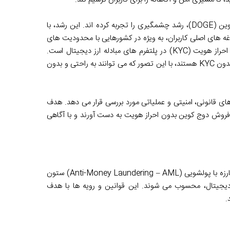
در سالیان اخیر، بازار ارزهای دیجیتال، به خصوص میم کوین ها مانند دوج کوین (DOGE)، رشد چشمگیری را تجربه کرده اند. این رشد، با
ه های اصلی کاربران، به ویژه در کشورهایی با محدودیت های
بانکی یا کسانی که ارزش بالایی برای حریم خصوصی خود قائل اند، موضوع احراز هویت (KYC) در پلتفرم های مبادله ارز دیجیتال است.
هستند، با این تصور که می توانند به راحتی و بدون
 های قانونی، امنیتی و عملیاتی مورد بررسی قرار می دهد. هدف
فروش دوج کوین بدون احراز هویت
به دست آورند و با آگاهی
مفهوم احراز هویت مشتری (Know Your Customer – KYC) و قوانین مبارزه با پولشویی (Anti-Money Laundering – AML) ستون
دیجیتال
، محسوب می شوند. این قوانین و رویه ها با هدف
.