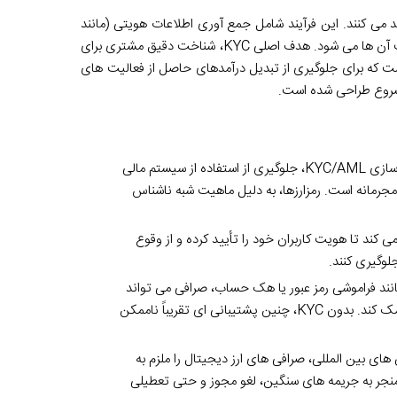
ی کنند. این فرآیند شامل جمع آوری اطلاعات هویتی (مانند
نام، تاریخ تولد، آدرس)، مدارک شناسایی (کارت ملی، پاسپورت) و تأیید صحت آن ها می شود. هدف اصلی KYC، شناخت دقیق مشتری برای
ست که برای جلوگیری از تبدیل درآمدهای حاصل از فعالیت های
 مشروع طراحی شده است.
اصلی ترین دلیل برای پیاده سازی KYC/AML، جلوگیری از استفاده از سیستم مالی
رمانه است. رمزارزها، به دلیل ماهیت شبه ناشناس
کند تا هویت کاربران خود را تأیید کرده و از وقوع
وگیری کنند.
نند فراموشی رمز عبور یا هک حساب، صرافی می تواند
هویت واقعی کاربر را تأیید کرده و به بازگرداندن دسترسی یا دارایی ها کمک کند. بدون KYC، چنین پشتیبانی ای تقریباً ناممکن
های بین المللی، صرافی های ارز دیجیتال را ملزم به
ین می تواند منجر به جریمه های سنگین، لغو مجوز و حتی تعطیلی