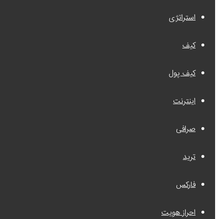
استراتژی
کیف
کیف پول
اینترنت
صرافی
ترید
فارکس
احراز هویت