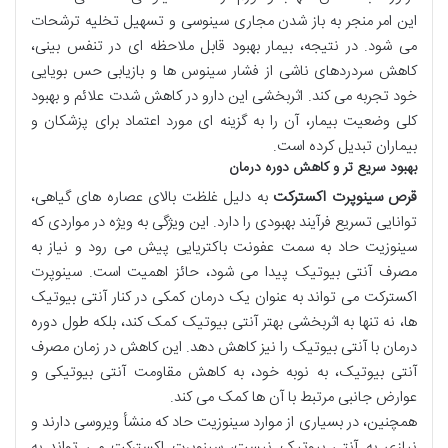
این امر منجر به باز شدن مجاری سینوسی و تسهیل تخلیه ترشحات
می شود. در نتیجه، بیمار بهبود قابل ملاحظه ای در تنفس بینی،
کاهش سردردهای ناشی از فشار سینوس ها و بازیابی حس بویایی
خود تجربه می کند. اثربخشی این دارو در کاهش شدت علائم و بهبود
کلی وضعیت بیمار، آن را به گزینه ای مورد اعتماد برای پزشکان و
بیماران تبدیل کرده است.
بهبود سریع تر و کاهش دوره درمان
قرص سینوپرت اکسترکت
به دلیل غلظت بالای عصاره های گیاهی،
توانایی تسریع فرآیند بهبودی را دارد. این ویژگی به ویژه در مواردی که
سینوزیت حاد به سمت عفونت باکتریایی پیش می رود و نیاز به
مصرف آنتی بیوتیک پیدا می شود، حائز اهمیت است. سینوپرت
اکسترکت می تواند به عنوان یک درمان کمکی در کنار آنتی بیوتیک
ها، نه تنها به اثربخشی بهتر آنتی بیوتیک کمک کند، بلکه طول دوره
درمان با آنتی بیوتیک را نیز کاهش دهد. این کاهش در زمان مصرف
آنتی بیوتیک، به نوبه خود، به کاهش مقاومت آنتی بیوتیکی و
عوارض جانبی مرتبط با آن ها کمک می کند.
همچنین، در بسیاری از موارد سینوزیت حاد که منشأ ویروسی دارند و
نیازی به آنتی بیوتیک نیست، سینوپرت اکسترکت می تواند به