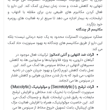
تنهایی به کاهش شدت و مدت زمان بیماری کمک کند. این دارو با
فعال کردن مکانیزم های طبیعی بدن برای مقابله با التهاب و
ترشحات، به بیمار اجازه می دهد تا سریع تر به فعالیت های روزمره
خود بازگردد.
مکانیسم اثر چندگانه
عملکرد سینوپرت اکسترکت محدود به یک جنبه درمانی نیست؛ بلکه
این دارو از طریق مکانیسم های چندگانه به بهبود سینوزیت حاد کمک
می کند:
اثرات ضد التهابی و آنتی ادماتوز:
ترکیبات فعال موجود در
گیاهان دارویی، به ویژه فلاونوئیدها و ساپونین ها، به کاهش
مسیرهای التهابی در مخاط سینوس ها کمک می کنند. این
عمل باعث کاهش تورم (ادم) و بهبود جریان خون در ناحیه
ملتهب می شود که به باز شدن مجاری هوایی و کاهش فشار
در سینوس ها می انجامد.
اثرات ترشح زا (Secretolytic) و موکولیتیک (Mucolytic):
سینوپرت اکسترکت با تحریک غدد مخاطی و افزایش ترشح
مایعات، به رقیق شدن ترشحات غلیظ و چسبناک کمک می
کند. این خاصیت موکولیتیک، همراه با افزایش فعالیت مژک
های اپیتلیال، باعث تسهیل خروج مخاط از سینوس ها می