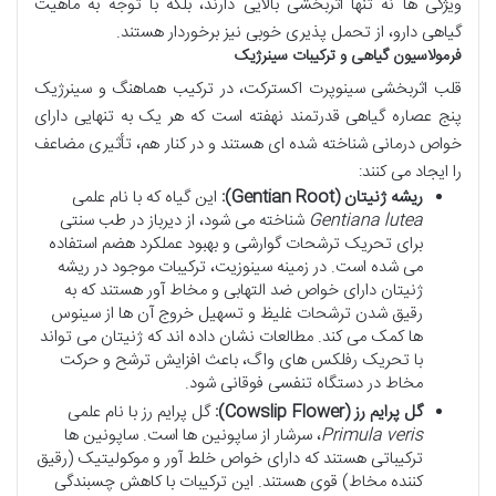
ویژگی ها نه تنها اثربخشی بالایی دارند، بلکه با توجه به ماهیت
گیاهی دارو، از تحمل پذیری خوبی نیز برخوردار هستند.
فرمولاسیون گیاهی و ترکیبات سینرژیک
قلب اثربخشی سینوپرت اکسترکت، در ترکیب هماهنگ و سینرژیک
پنج عصاره گیاهی قدرتمند نهفته است که هر یک به تنهایی دارای
خواص درمانی شناخته شده ای هستند و در کنار هم، تأثیری مضاعف
را ایجاد می کنند:
ریشه ژنیتان (Gentian Root):
این گیاه که با نام علمی
Gentiana lutea
شناخته می شود، از دیرباز در طب سنتی
برای تحریک ترشحات گوارشی و بهبود عملکرد هضم استفاده
می شده است. در زمینه سینوزیت، ترکیبات موجود در ریشه
ژنیتان دارای خواص ضد التهابی و مخاط آور هستند که به
رقیق شدن ترشحات غلیظ و تسهیل خروج آن ها از سینوس
ها کمک می کند. مطالعات نشان داده اند که ژنیتان می تواند
با تحریک رفلکس های واگ، باعث افزایش ترشح و حرکت
مخاط در دستگاه تنفسی فوقانی شود.
گل پرایم رز (Cowslip Flower):
گل پرایم رز با نام علمی
Primula veris
، سرشار از ساپونین ها است. ساپونین ها
ترکیباتی هستند که دارای خواص خلط آور و موکولیتیک (رقیق
کننده مخاط) قوی هستند. این ترکیبات با کاهش چسبندگی