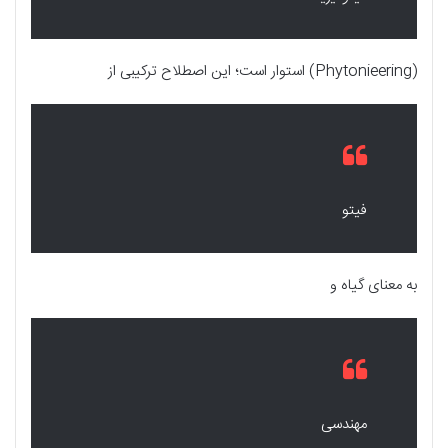
(Phytonieering) استوار است؛ این اصطلاح ترکیبی از
فیتو
به معنای گیاه و
مهندسی