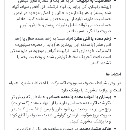
حساسیت به ترکیبات:
اگر به هر یک از عصاره های گیاهی
(ریشه ژنیتان، گل پرایم رز، گیاه ترشک، گل آقطی سیاه، گیاه
شاه پسند) یا هر یک از مواد جانبی و کمکی موجود در قرص
حساسیت دارید، نباید از این محصول استفاده کنید. علائم
حساسیت می تواند شامل بثورات پوستی، خارش، تورم
صورت یا تنگی نفس باشد.
زخم معده یا اثنی عشر:
افراد مبتلا به زخم معده فعال یا زخم
اثنی عشر (یا سابقه این بیماری ها) باید از مصرف سینوپرت
اکسترکت خودداری کنند. ترکیبات گیاهی موجود در دارو ممکن
است باعث تحریک مخاط گوارشی شده و وضعیت زخم را
تشدید کنند.
احتیاط ها
در برخی شرایط، مصرف سینوپرت اکسترکت با احتیاط بیشتری همراه
است و نیاز به مشورت با پزشک دارد:
بیماران با التهاب معده یا معده حساس:
همانطور که پیش تر
ذکر شد، اگر معده حساسی دارید یا از التهاب معده (گاستریت)
رنج می برید، توصیه می شود دارو را پس از غذا میل کنید. در
صورت بروز هرگونه ناراحتی گوارشی شدید، مصرف را قطع کرده
و با پزشک مشورت کنید.
علائم هشداردهنده:
در صورت مشاهده هر یک از علائم زیر،