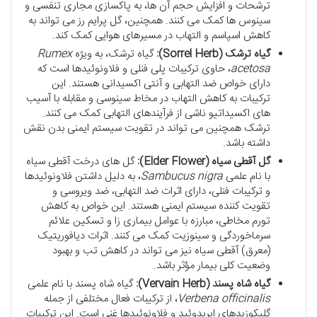
ترشحات و افزایش حجم آن ها، به پاکسازی مجاری تنفسی و
سینوس ها کمک می کنند. همچنین، گل پرایم رز می تواند به
کاهش اسپاسم و التهاب در مسیرهای هوایی کمک کند.
گیاه ترشک (Sorrel Herb):
گیاه ترشک، به ویژه
Rumex
acetosa
، حاوی ترکیبات پلی فنلی و فلاونوئیدها است که
دارای خواص ضد التهابی و آنتی اکسیدانی هستند. این
ترکیبات به کاهش التهاب در مخاط سینوسی و مقابله با آسیب
های اکسیداتیو ناشی از فرآیندهای التهابی کمک می کنند.
ترشک همچنین می تواند در تقویت سیستم ایمنی بدن نقش
داشته باشد.
گل آقطی سیاه (Elder Flower):
گل های درخت آقطی سیاه
با نام علمی
Sambucus nigra
، به دلیل داشتن فلاونوئیدها
و ترکیبات فنلی، دارای اثرات ضد التهابی، ضد ویروسی و
تقویت کننده سیستم ایمنی هستند. این خواص به کاهش
تورم مخاطی، مبارزه با عوامل بیماری زا و تسکین علائم
سرماخوردگی و سینوزیت کمک می کنند. اثرات دیافوریتیک
(معرق) آقطی سیاه نیز می تواند در کاهش تب و بهبود
وضعیت کلی بیمار مؤثر باشد.
گیاه شاه پسند (Vervain Herb):
گیاه شاه پسند با نام علمی
Verbena officinalis
، از ترکیبات فعال مختلفی از جمله
گلیکوزیدهای ایریدوئید و فلاونوئیدها غنی است. این ترکیبات