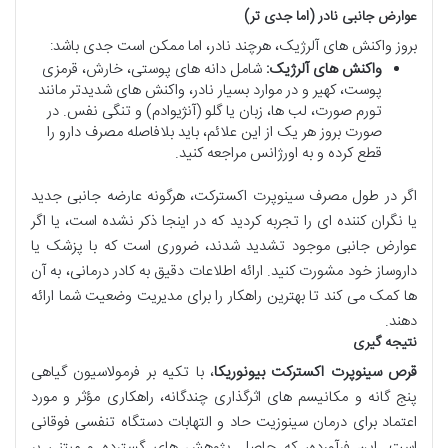
عوارض جانبی نادر (اما جدی تر)
بروز واکنش های آلرژیک، هرچند نادر، اما ممکن است جدی باشد:
واکنش های آلرژیک:
شامل دانه های پوستی، خارش، قرمزی
پوست، کهیر و در موارد بسیار نادر، واکنش های شدیدتر مانند
تورم صورت، لب ها، زبان یا گلو (آنژیوادم) و تنگی نفس. در
صورت بروز هر یک از این علائم، باید بلافاصله مصرف دارو را
قطع کرده و به اورژانس مراجعه کنید.
اگر در طول مصرف سینوپرت اکسترکت، هرگونه عارضه جانبی جدید
یا نگران کننده ای را تجربه کردید که در اینجا ذکر نشده است، یا اگر
عوارض جانبی موجود تشدید شدند، ضروری است که با پزشک یا
داروساز خود مشورت کنید. ارائه اطلاعات دقیق به کادر درمانی، به آن
ها کمک می کند تا بهترین راهکار را برای مدیریت وضعیت شما ارائه
دهند.
نتیجه گیری
قرص سینوپرت اکسترکت بیونوریکا
، با تکیه بر فرمولاسیون گیاهی
پنج گانه و مکانیسم های اثرگذاری چندگانه، راهکاری مؤثر و مورد
اعتماد برای درمان سینوزیت حاد و التهابات دستگاه تنفسی فوقانی
است. این فرآورده، که حاصل پژوهش های گسترده و مبتنی بر