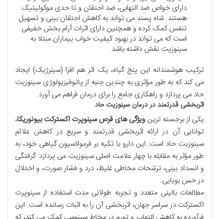
دارای خواص ضد التهابی، ضد احتقان و تا حدی موکولیتیک
هستند. شاه پسند می تواند به کاهش احتقان بینی و تسهیل
تنفس کمک کرده و همچنین دارای اثرات آرام بخش خفیفی
است که می تواند در بهبود کیفیت خواب بیماران مبتلا به
سینوزیت نقش داشته باشد.
ترکیب هوشمندانه این پنج گیاه، یک اثر هم افزا (سینرژیک) ایجاد
می کند که به طور مؤثری به چندین جنبه از پاتوفیزیولوژی سینوزیت
حاد می پردازد و راهکاری جامع را برای درمان فراهم می آورد.
اثربخشی قدرتمند در درمان سینوزیت حاد
یکی از برجسته ترین
ویژگی های قرص سینوپرت اکسترکت بیونوریکا
،
توانایی آن در ارائه اثربخشی قدرتمند و سریع در کاهش علائم
سینوزیت حاد است. این دارو با تکیه بر فرمولاسیون گیاهی خود، به
طور مؤثر به مقابله با چهار علامت اصلی سینوزیت می پردازد: گرفتگی
و انسداد بینی، ترشحات مخاطی غلیظ، درد و فشار صورت، و اختلال
در حس بویایی.
مطالعات بالینی متعدد و تجربه طولانی مدت استفاده از سینوپرت
اکسترکت در سراسر جهان، اثربخشی آن را به اثبات رسانده است. این
فرآورده به کاهش التهاب و تورم در مخاط سینوسی کمک می کند، که