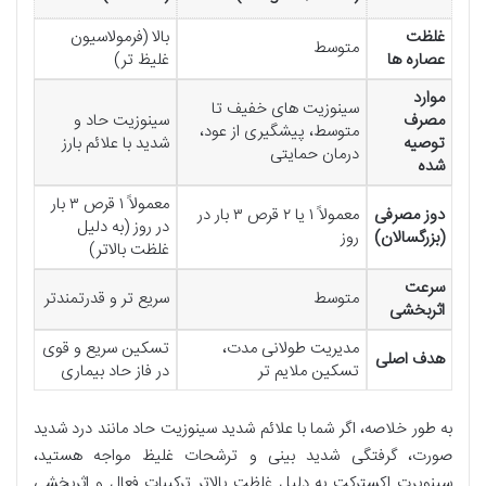
غلظت
بالا (فرمولاسیون
متوسط
عصاره ها
غلیظ تر)
موارد
سینوزیت های خفیف تا
مصرف
سینوزیت حاد و
متوسط، پیشگیری از عود،
توصیه
شدید با علائم بارز
درمان حمایتی
شده
معمولاً ۱ قرص ۳ بار
دوز مصرفی
معمولاً ۱ یا ۲ قرص ۳ بار در
در روز (به دلیل
(بزرگسالان)
روز
غلظت بالاتر)
سرعت
متوسط
سریع تر و قدرتمندتر
اثربخشی
مدیریت طولانی مدت،
تسکین سریع و قوی
هدف اصلی
تسکین ملایم تر
در فاز حاد بیماری
به طور خلاصه، اگر شما با علائم شدید سینوزیت حاد مانند درد شدید
صورت، گرفتگی شدید بینی و ترشحات غلیظ مواجه هستید،
سینوپرت اکسترکت به دلیل غلظت بالاتر ترکیبات فعال و اثربخشی