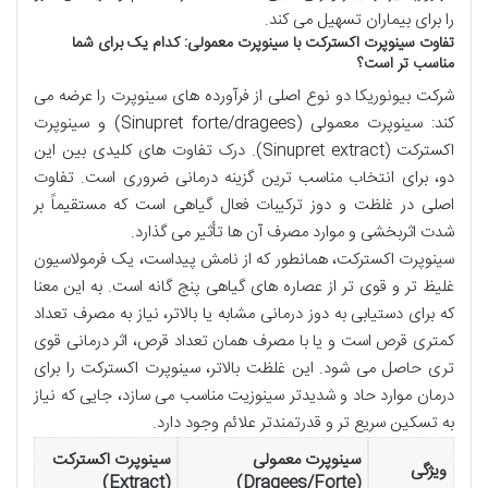
را برای بیماران تسهیل می کند.
تفاوت سینوپرت اکسترکت با سینوپرت معمولی: کدام یک برای شما
مناسب تر است؟
شرکت بیونوریکا دو نوع اصلی از فرآورده های سینوپرت را عرضه می
کند: سینوپرت معمولی (Sinupret forte/dragees) و سینوپرت
اکسترکت (Sinupret extract). درک تفاوت های کلیدی بین این
دو، برای انتخاب مناسب ترین گزینه درمانی ضروری است. تفاوت
اصلی در غلظت و دوز ترکیبات فعال گیاهی است که مستقیماً بر
شدت اثربخشی و موارد مصرف آن ها تأثیر می گذارد.
سینوپرت اکسترکت، همانطور که از نامش پیداست، یک فرمولاسیون
غلیظ تر و قوی تر از عصاره های گیاهی پنج گانه است. به این معنا
که برای دستیابی به دوز درمانی مشابه یا بالاتر، نیاز به مصرف تعداد
کمتری قرص است و یا با مصرف همان تعداد قرص، اثر درمانی قوی
تری حاصل می شود. این غلظت بالاتر، سینوپرت اکسترکت را برای
درمان موارد حاد و شدیدتر سینوزیت مناسب می سازد، جایی که نیاز
به تسکین سریع تر و قدرتمندتر علائم وجود دارد.
سینوپرت معمولی
سینوپرت اکسترکت
ویژگی
(Extract)
(Dragees/Forte)