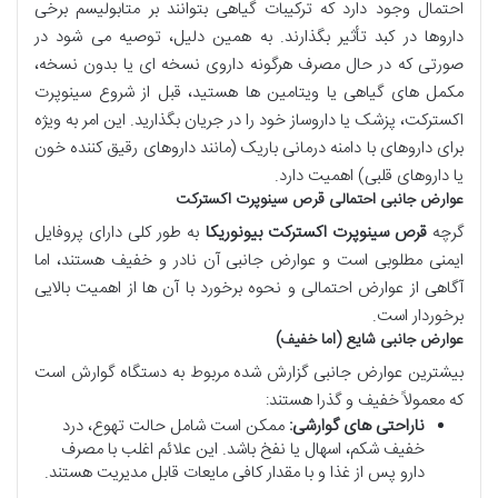
احتمال وجود دارد که ترکیبات گیاهی بتوانند بر متابولیسم برخی
داروها در کبد تأثیر بگذارند. به همین دلیل، توصیه می شود در
صورتی که در حال مصرف هرگونه داروی نسخه ای یا بدون نسخه،
مکمل های گیاهی یا ویتامین ها هستید، قبل از شروع سینوپرت
اکسترکت، پزشک یا داروساز خود را در جریان بگذارید. این امر به ویژه
برای داروهای با دامنه درمانی باریک (مانند داروهای رقیق کننده خون
یا داروهای قلبی) اهمیت دارد.
عوارض جانبی احتمالی قرص سینوپرت اکسترکت
گرچه
قرص سینوپرت اکسترکت بیونوریکا
به طور کلی دارای پروفایل
ایمنی مطلوبی است و عوارض جانبی آن نادر و خفیف هستند، اما
آگاهی از عوارض احتمالی و نحوه برخورد با آن ها از اهمیت بالایی
برخوردار است.
عوارض جانبی شایع (اما خفیف)
بیشترین عوارض جانبی گزارش شده مربوط به دستگاه گوارش است
که معمولاً خفیف و گذرا هستند:
ناراحتی های گوارشی:
ممکن است شامل حالت تهوع، درد
خفیف شکم، اسهال یا نفخ باشد. این علائم اغلب با مصرف
دارو پس از غذا و با مقدار کافی مایعات قابل مدیریت هستند.