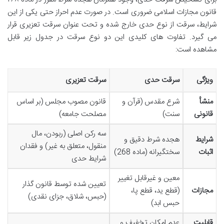
قانون مجازات اسلامی ضروری است. در صورت عدم احراز حتی یکی از این
شرایط، سرقت از نوع حدی خارج شده و تحت عنوان سرقت تعزیری قرار
می گیرد. تفاوت های کلیدی این دو نوع سرقت در جدول زیر قابل
مشاهده است:
ویژگی
سرقت حدی
سرقت تعزیری
منشأ
شرع مقدس (قرآن و
قانون مصوب مجلس (بر اساس
قانونی
سنت)
مصلحت جامعه)
سه رکن اصلی (ربودن، مال
شرایط
هجده شرط دقیق و
منقول، متعلق به غیر) و فقدان
اثبات
سختگیرانه (ماده 268)
شرایط حدی
معین و غیرقابل تغییر
تعیین شده توسط قانون گذار
مجازات
(قطع ید، قطع پا،
(حبس، شلاق، جزای نقدی)
حبس ابد)
قابلیت
عدم امکان تخفیف و