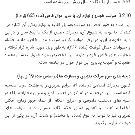
۵۵۹، حبس از یک تا ده سال پیش بینی شده است.
3.2.10. سرقت خودرو و لوازم آن، یا سایر اموال خاص (ماده 665 ق.م.ا)
این ماده به طور خاص به سرقت وسایل نقلیه و لوازم یدکی آن اشاره می
کند، که با توجه به شیوع آن، مجازات حبس از یک تا پنج سال را در پی
دارد. علاوه بر این، در برخی مواد دیگر نیز سرقت اموال خاص، مانند احشام
و حیوانات حلال گوشت (ماده ۶۶۶)، به طور ویژه مورد اشاره قرار گرفته و
مجازات های خاص خود را دارند. این تخصیص مواد قانونی، نشان دهنده
اهمیت و آسیب پذیری این نوع اموال در جامعه است.
درجه بندی جرم سرقت تعزیری و مجازات ها (بر اساس ماده 19 ق.م.ا)
قانون مجازات اسلامی در ماده ۱۹، جرایم تعزیری را به هشت درجه تقسیم
کرده است. این درجه بندی نه تنها در تعیین نوع و میزان مجازات، بلکه در
جنبه های مختلف دادرسی و اجرای احکام، از جمله مرور زمان، امکان
تخفیف، تعلیق و تعویق صدور حکم، تأثیر بسزایی دارد. سرقت های
تعزیری نیز با توجه به نوع (ساده یا مشدد) و شدت آن، در یکی از این
درجات قرار می گیرند.