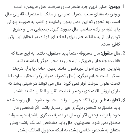
ربودن:
اصلی ترین جزء عنصر مادی سرقت، فعل «ربودن» است.
ربودن به معنای سلب تصرف عدوانی از مالک یا متصرف قانونی مال
است، به نحوی که این عمل بدون رضایت و اغلب به صورت پنهانی
یا با غلبه بر اراده صاحب مال صورت گیرد. جابجایی مال و خارج
کردن آن از ید مالک، حتی برای لحظه ای کوتاه، در تحقق این رکن
کافی است.
مال منقول:
مال مسروقه حتماً باید «منقول» باشد. به این معنا که
قابلیت جابجایی فیزیکی از محلی به محل دیگر را داشته باشد.
بنابراین، ربودن اموال غیرمنقول مانند زمین، خانه، یا باغ، هرچند
ممکن است جرایم دیگری (مثل تصرف عدوانی) را محقق سازد، اما
تحت عنوان سرقت قرار نمی گیرد. مال می تواند هر شیئی باشد که
دارای ارزش اقتصادی بوده و قابلیت نقل و انتقال داشته باشد.
تعلق به غیر:
برای آنکه جرمی سرقت محسوب شود، مال ربوده شده
باید متعلق به شخص دیگری غیر از سارق باشد. اگر شخصی مال
خود را برباید (حتی اگر آن مال در تصرف دیگری باشد)، جرم سرقت
محقق نمی شود. همچنین، مال باید مشخص المالک باشد؛ یعنی
متعلق به شخص خاصی باشد، نه اینکه مجهول المالک باشد.