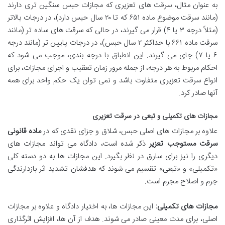
به عنوان مثال، سرقت های تعزیری که مجازات حبس سنگین تری دارند
(مانند سرقت موضوع ماده ۶۵۱ که تا ۲۰ سال حبس دارد)، در درجات بالاتر
(مثلاً درجه ۳ یا ۴) قرار می گیرند، در حالی که سرقت های ساده تر (مانند
سرقت ماده ۶۶۱ با حداکثر ۲ سال حبس)، در درجات پایین تر (مانند درجه
۶ یا ۷) جای می گیرند. این انطباق با درجه بندی، موجب می شود که
احکام مربوط به هر درجه، از جمله مرور زمان تعقیب و اجرای مجازات، برای
انواع سرقت تعزیری متفاوت باشد و نمی توان یک حکم واحد برای همه
آنها صادر کرد.
مجازات های تکمیلی و تبعی در سرقت تعزیری
علاوه بر مجازات های اصلی حبس، شلاق و جزای نقدی که در
ماده قانونی
سرقت مستوجب تعزیر
ذکر شده است، دادگاه می تواند مجازات های
دیگری را نیز برای سارق در نظر بگیرد. این مجازات ها به دو دسته کلی
«تکمیلی» و «تبعی» تقسیم می شوند که هدفشان تشدید اثر بازدارندگی
جرم و اصلاح مجرم است.
مجازات های تکمیلی:
این مجازات ها، به اختیار دادگاه و علاوه بر مجازات
اصلی، برای مدت معینی صادر می شوند. هدف از آن ها، افزایش اثرگذاری