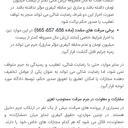
گذشت است که مال مسروقه ارزش مالی کمتر از بیست میلیون
تومان داشته باشد و سارق نیز سابقه کیفری مؤثر نداشته باشد. در
صورت احراز این دو شرط، رضایت شاکی می تواند منجر به توقف
تعقیب یا صدور حکم برائت شود.
برخی سرقت های مشدد (ماده 656، 657، 665):
در این موارد نیز،
با احراز شرایط خاصی (مانند ارزش مال مسروقه کمتر از بیست
میلیون تومان و عدم سابقه کیفری مؤثر سارق)، جرم می تواند در
زمره جرایم قابل گذشت قرار گیرد.
در سایر موارد، حتی با رضایت شاکی، تعقیب و رسیدگی به جرم متوقف
نمی شود، اما رضایت شاکی می تواند به عنوان یکی از عوامل تخفیف
دهنده مجازات یا امکان تعلیق یا تعویق صدور حکم، توسط دادگاه مورد
توجه قرار گیرد.
مشارکت و معاونت در جرم سرقت مستوجب تعزیر
در بسیاری از پرونده های سرقت، بیش از یک نفر در ارتکاب جرم دخیل
هستند. در چنین مواردی، حقوق کیفری تمایز میان «مشارکت» و
«معاونت» قائل می شود که هر کدام مجازات های خاص خود را دارند.