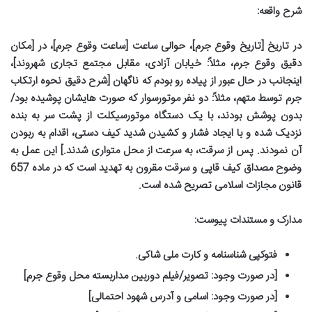
شرح واقعه:
در تاریخ [تاریخ وقوع جرم]، حوالی ساعت [ساعت وقوع جرم]، در [مکان
دقیق وقوع جرم، مثلاً: خیابان آزادی، مقابل مجتمع تجاری شهروند]،
اینجانب در حال عبور از پیاده رو بودم که ناگهان [شرح دقیق نحوه ارتکاب
جرم توسط متهم، مثلاً: دو نفر موتورسوار که صورت هایشان پوشیده بود/
بدون پوشش بودند، با یک دستگاه موتورسیکلت از پشت سر به بنده
نزدیک شده و با ایجاد فشار و کشیدن شدید کیف دستی، اقدام به ربودن
آن نمودند. پس از سرقت، به سرعت از محل متواری شدند.] این عمل به
وضوح مصداق کیف قاپی و سرقت مقرون به تهدید است که در ماده 657
قانون مجازات اسلامی تصریح شده است.
مدارک و مستندات پیوست:
فتوکپی شناسنامه و کارت ملی شاکی.
[در صورت وجود: تصویر/فیلم دوربین مداربسته محل وقوع جرم]
[در صورت وجود: اسامی و آدرس شهود احتمالی]