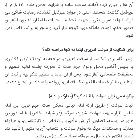
آن ها را بیان کرده (مانند سرقت ساده با شرایط خاص ماده ۱۰۴ ق.م.ا)،
غیرقابل گذشت هستند. حتی در موارد غیرقابل گذشت، رضایت شاکی می
تواند تنها به عنوان یکی از جهات تخفیف مجازات یا امکان تعلیق یا تعویق
صدور حکم، توسط دادگاه مورد توجه قرار گیرد و منجر به برائت کامل نمی
شود.
برای شکایت از سرقت تعزیری ابتدا به کجا مراجعه کنم؟
اولین گام برای شکایت از سرقت تعزیری، مراجعه به نزدیک ترین کلانتری
یا پلیس آگاهی محل وقوع جرم است تا صورت جلسه اولیه تنظیم و
تحقیقات مقدماتی آغاز شود. پس از آن، باید با تنظیم شکواییه و ثبت آن
از طریق دفاتر خدمات الکترونیک قضایی، پرونده را به دادسرا ارجاع دهید.
چگونه می توان سرقت را اثبات کرد؟ (مدارک و ادله)
اثبات سرقت از طریق ارائه ادله اثباتی ممکن است. مهم ترین این ادله
شامل اقرار متهم، شهادت شهود، سوگند (در شرایط خاص)، فیلم دوربین
های مداربسته، تصاویر، گزارش مأمورین انتظامی و کارشناسان، و هرگونه
مدارک و مستندات دیگر که وقوع سرقت و انتساب آن به متهم را تأیید کند
(مانند فاکتور خرید مال مسروقه، اسناد مالکیت) می باشد.