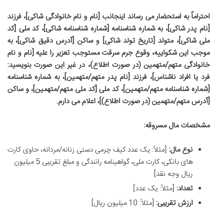
احتراماً به استحضار می رساند اینجانب [نام و نام خانوادگی شاکی]، فرزند
[نام پدر شاکی]، به شماره شناسنامه [شماره شناسنامه شاکی]، کد ملی [کد
ملی شاکی]، متولد [تاریخ تولد شاکی] و ساکن [آدرس دقیق شاکی]، به
موجب این شکواییه، وقوع جرم سرقت مستوجب تعزیر را علیه [نام و نام
خانوادگی متهم/متهمین (در صورت اطلاع)، در غیر این صورت بنویسید:
فرد یا افراد ناشناس]، فرزند [نام پدر متهم/متهمین]، به شماره شناسنامه
[شماره شناسنامه متهم/متهمین]، کد ملی [کد ملی متهم/متهمین]، و ساکن
[آدرس متهم/متهمین (در صورت اطلاع)]، اعلام می دارم.
مشخصات مال مسروقه:
نوع مال:
[مثلاً: یک عدد کیف چرمی دستی زنانه/مردانه، حاوی کارت
های بانکی، کارت ملی، گواهینامه رانندگی و مبلغ تقریبی 5 میلیون
ریال وجه نقد]
تعداد:
[مثلاً: یک عدد]
ارزش تقریبی:
[مثلاً: 10 میلیون ریال]