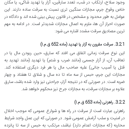
وجود سلاح، ارتکاب در شب، تعدد سارقین، آزار یا تهدید شاکی، یا مکان
خاص وقوع جرم، مجازات سنگین تری نسبت به سرقت ساده دارند. این
عوامل به طور محدود و مشخص در قانون پیش بینی شده اند و دادگاه در
صورت احراز آن ها، ملزم به اعمال مجازات شدیدتر است. در ادامه به مهم
ترین مصادیق سرقت مشدد اشاره می شود:
3.2.1. سرقت مقرون به آزار یا تهدید (ماده 652 ق.م.ا)
این نوع سرقت زمانی اتفاق می افتد که سارق، حین ربودن مال یا در
تعاقب آن، از آزار جسمی (مانند ضرب و شتم) یا تهدید (مانند تهدید به
قتل یا آسیب جانی) علیه صاحب مال یا هر فرد دیگری استفاده کند.
مجازات این جرم، حبس از سه ماه تا ده سال و شلاق تا هفتاد و چهار
ضربه است. در صورتی که در نتیجه آزار، جراحتی نیز وارد شده باشد، سارق
علاوه بر مجازات سرقت، به مجازات جرح نیز محکوم خواهد شد.
3.2.2. راهزنی (ماده 653 ق.م.ا)
راهزنی عبارت است از سرقت در راه ها و شوارع عمومی که موجب اخلال
در امنیت و سلب آرامش عمومی شود. در صورتی که این عمل واجد شرایط
محاربه (که مجازات اعدام دارد) نباشد، مرتکب به حبس از سه تا پانزده