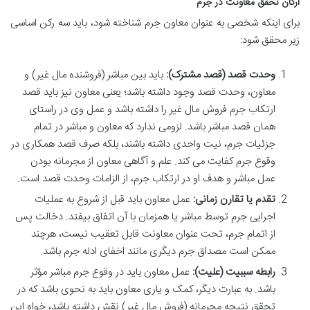
ارکان تحقق معاونت در جرم
برای اینکه شخصی به عنوان معاون جرم شناخته شود، باید سه رکن اساسی
زیر محقق شود:
وحدت قصد (قصد مشترک):
باید بین مباشر (فروشنده مال غیر) و
معاون، وحدت قصد وجود داشته باشد؛ یعنی معاون نیز باید قصد
ارتکاب جرم فروش مال غیر را داشته باشد و عمل وی در راستای
همان قصد مباشر باشد. لزومی ندارد که معاون و مباشر در تمام
جزئیات جرم، نیت واحدی داشته باشند، بلکه صرف قصد همکاری در
وقوع جرم کفایت می کند. علم و آگاهی معاون از مجرمانه بودن
عمل مباشر و هدف او در ارتکاب جرم، از الزامات وحدت قصد است.
تقدم یا تقارن زمانی:
عمل معاون باید قبل از شروع به عملیات
اجرایی جرم توسط مباشر یا همزمان با آن اتفاق بیفتد. دخالت پس
از اتمام جرم، تحت عنوان معاونت قابل تعقیب نیست، هرچند
ممکن است مصداق جرم دیگری مانند اخفای ادله جرم باشد.
رابطه سببیت (علیت):
عمل معاون باید در وقوع جرم مباشر مؤثر
باشد. به عبارت دیگر، کمک و یاری معاون باید به نحوی باشد که در
تحقق نتیجه مجرمانه (فروش مال غیر) نقش داشته باشد، خواه این