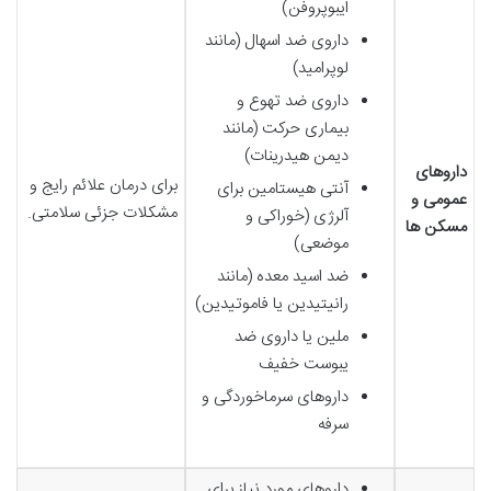
ایبوپروفن)
داروی ضد اسهال (مانند
لوپرامید)
داروی ضد تهوع و
بیماری حرکت (مانند
دیمن هیدرینات)
داروهای
برای درمان علائم رایج و
آنتی هیستامین برای
عمومی و
مشکلات جزئی سلامتی.
آلرژی (خوراکی و
مسکن ها
موضعی)
ضد اسید معده (مانند
رانیتیدین یا فاموتیدین)
ملین یا داروی ضد
یبوست خفیف
داروهای سرماخوردگی و
سرفه
داروهای مورد نیاز برای