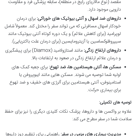
مقصد (نوع مالاریای رایج در منطقه)، سابقه پزشکی فرد و مقاومت
دارویی موجود دارد.
داروهای ضد اسهال و آنتی بیوتیک های خوراکی:
برای درمان
خودکار اسهال مسافرتی که می تواند سفر را مختل کند. معمولاً شامل
لوپرامید (برای کاهش علائم) و یک دوره کوتاه آنتی بیوتیک مانند
سیپروفلوکساسین یا آزیترومایسین (برای درمان علت باکتریایی).
داروهای ارتفاع زدگی:
مانند استازولامید (Diamox) برای پیشگیری
و درمان علائم ارتفاع زدگی در صعود به ارتفاعات بالا.
مسکن ها، آنتی هیستامین ها، ضد تهوع:
برای جعبه کمک های
اولیه شما توصیه می شوند. مسکن هایی مانند ایبوپروفن یا
استامینوفن، آنتی هیستامین برای آلرژی های خفیف و ضد تهوع
برای بیماری حرکت.
توصیه های تکمیلی:
علاوه بر واکسن ها و داروها، پزشک نکات کلیدی دیگری را نیز برای حفظ
سلامت شما در سفر مطرح می کند:
مدیریت بیماری های مزمن در سفر:
راهنمایی برای تنظیم دوز داروها