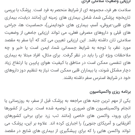
ارزیابی وضعیت سلامتی فردی
سلامت هر فرد، مجموعه ای از شرایط منحصر به فرد است. پزشک با بررسی
تاریخچه پزشکی شما، شامل بیماری های زمینه ای (مانند دیابت، بیماری
های قلبی-عروقی، آسم، بیماری های خودایمنی)، حساسیت ها، جراحی
های قبلی و داروهای مصرفی فعلی، می تواند ارزیابی جامعی از وضعیت
سلامتی تان داشته باشد. این ارزیابی تعیین می کند که آیا سفر به مقصد
مورد نظر، با توجه به شرایط جسمانی شما، ایمن است یا خیر و چه
ملاحظات ویژه ای را باید در نظر گرفت. برای مثال، افراد مبتلا به بیماری
های تنفسی ممکن است در مناطق با کیفیت هوای پایین یا ارتفاع زیاد
دچار مشکل شوند، یا بیماران قلبی ممکن است نیاز به تنظیم دوز داروهای
خود در شرایط استرس سفر داشته باشند.
برنامه ریزی واکسیناسیون
یکی از مهم ترین جنبه های مراجعه به پزشک قبل از سفر، به روزرسانی یا
انجام واکسیناسیون های ضروری و توصیه شده است. برخی از کشورها
برای ورود، واکسن های خاصی (مانند تب زرد برای برخی کشورهای
آفریقایی و آمریکای جنوبی) را اجباری کرده اند. علاوه بر این، پزشک می
تواند واکسن هایی را که برای پیشگیری از بیماری های شایع در مقصد