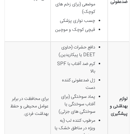
ضدعفونی
موضعی (برای زخم های
کوچک)
چسب نواری پزشکی
قیچی کوچک و موچین
دافع حشرات (حاوی
DEET یا پیکاریدین)
کرم ضد آفتاب با SPF
بالا
ژل ضدعفونی کننده
دست
پماد سوختگی (برای
لوازم
برای محافظت در برابر
آفتاب سوختگی یا
بهداشتی و
عوامل محیطی و حفظ
سوختگی های جزئی)
پیشگیری
بهداشت فردی.
مرطوب کننده لب (به
ویژه در مناطق خشک یا