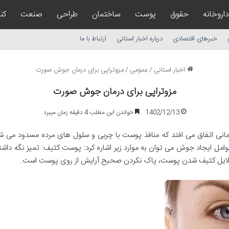
داروخانه
حقوق
پوست
ساختمان
طراحی
صنعت
کن
خبرهای اقتصادی
درباره اخبار استانی
ارتباط با ما
اخبار استانی
/
عمومی
/
مزوتراپی برای درمان جوش صورت
مزوتراپی برای درمان جوش صورت
1402/12/13
خواندن این مطلب 4 دقیقه زمان میبرد
ی اتفاق می افتد که منافذ پوست با چربی و سلول های مرده مسدود می شود
 از عوامل ایجاد جوش می توان به موارد زیر اشاره کرد: پوست کثیف: تمیز نگه د
از دلایل کثیف شدن پوست، پاک نکردن صحیح آرایش از روی پوست است.