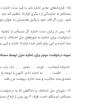
۱۵
–
قراردادهای عادی اجاره باید با قید مدت اجاره 
مستاجر به نمایندگی از دیگری قرارداد تنظیم کند با
شود
.
پس اگر الف خود را وکيل همسرش به عنوان موجر م
۱۶
–
پس از پایان مدت اجاره اگر مستأجر از تخلیه
درخواست برای تخلیه به شوراهای حل اختلاف یا ح
سند اجاره و کپی برابر اصل شده قرارداد اجاره و کپی
نمونه درخواست موجر برای تخلیه منزل توسط مستاج
احتراما اینجانب
. …
فرزند
…….
مقيم
……..
یک باب من
………..
لقايت
……….
به اجازه دادم
.
اکنون با توجه به
مصدق سند مالكيت و سند اجاره پیوست می باشد
.
۱۷
–
شورای حل اختلاف یا دادگاهی که به درخواست رس
مستأجر، او مکلف است ظرف ۳ روز پس از ابلاغ دستور دادگاه نسبت به تخلیه اقدام کند