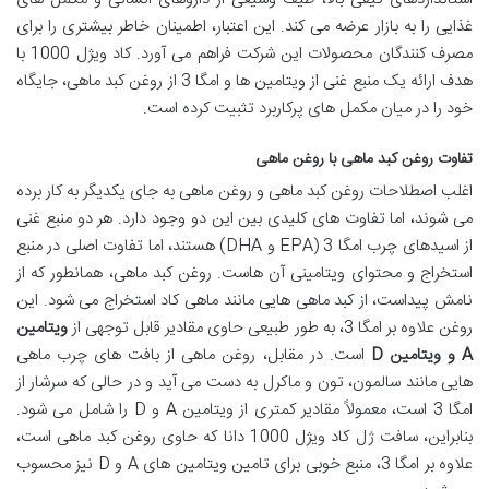
غذایی را به بازار عرضه می کند. این اعتبار، اطمینان خاطر بیشتری را برای
مصرف کنندگان محصولات این شرکت فراهم می آورد. کاد ویژل 1000 با
هدف ارائه یک منبع غنی از ویتامین ها و امگا 3 از روغن کبد ماهی، جایگاه
خود را در میان مکمل های پرکاربرد تثبیت کرده است.
تفاوت روغن کبد ماهی با روغن ماهی
اغلب اصطلاحات روغن کبد ماهی و روغن ماهی به جای یکدیگر به کار برده
می شوند، اما تفاوت های کلیدی بین این دو وجود دارد. هر دو منبع غنی
از اسیدهای چرب امگا 3 (EPA و DHA) هستند، اما تفاوت اصلی در منبع
استخراج و محتوای ویتامینی آن هاست. روغن کبد ماهی، همانطور که از
نامش پیداست، از کبد ماهی هایی مانند ماهی کاد استخراج می شود. این
روغن علاوه بر امگا 3، به طور طبیعی حاوی مقادیر قابل توجهی از
ویتامین
A و ویتامین D
است. در مقابل، روغن ماهی از بافت های چرب ماهی
هایی مانند سالمون، تون و ماکرل به دست می آید و در حالی که سرشار از
امگا 3 است، معمولاً مقادیر کمتری از ویتامین A و D را شامل می شود.
بنابراین، سافت ژل کاد ویژل 1000 دانا که حاوی روغن کبد ماهی است،
علاوه بر امگا 3، منبع خوبی برای تامین ویتامین های A و D نیز محسوب