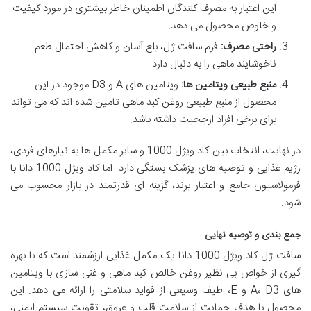
این اعتبار به مصرف کنندگان اطمینان خاطر بیشتری در مورد کیفیت
و خلوص محصول می دهد.
راحتی مصرف:
فرم سافت ژل، بلع آسان و کاهش احتمال طعم
ناخوشایند ماهی را به دنبال دارد.
منبع طبیعی ویتامین ها:
ویتامین های A و D3 موجود در این
محصول از منبع طبیعی روغن کبد ماهی تامین شده اند که می تواند
برای برخی افراد ارجحیت داشته باشد.
در نهایت، انتخاب بین کاد ویژل 1000 و سایر مکمل ها به نیازهای فردی،
رژیم غذایی و توصیه های پزشک بستگی دارد. اما کاد ویژل 1000 دانا با
فرمولاسیون جامع و اعتبار برند، گزینه ای قدرتمند در بازار محسوب می
شود.
جمع بندی و توصیه نهایی
سافت ژل کاد ویژل 1000 دانا یک مکمل غذایی ارزشمند است که با بهره
گیری از خواص بی نظیر روغن خالص کبد ماهی و غنی سازی با ویتامین
های A، D3 و E، طیف وسیعی از فواید سلامتی را ارائه می دهد. این
محصول با هدف حمایت از سلامت قلب و عروق، تقویت سیستم ایمنی،