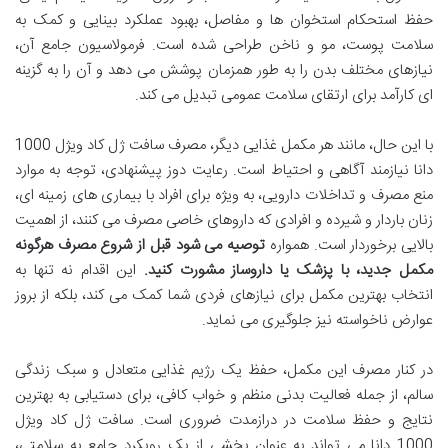
حفظ استحکام استخوان ها و مفاصل، بهبود عملکرد بینایی و کمک به
سلامت پوست، مو و ناخن طراحی شده است. فرمولاسیون جامع آن،
نیازهای مختلف بدن را به طور همزمان پوشش می دهد و آن را به گزینه
ای کارآمد برای ارتقای سلامت عمومی تبدیل می کند.
با این حال، مانند هر مکمل غذایی دیگر، مصرف سافت ژل کاد ویژل 1000
دانا نیازمند آگاهی و احتیاط است. رعایت دوز پیشنهادی، توجه به موارد
منع مصرف و تداخلات دارویی، به ویژه برای افراد با بیماری های زمینه ای،
زنان باردار و شیرده و افرادی که داروهای خاصی مصرف می کنند، از اهمیت
بالایی برخوردار است. همواره
توصیه می شود قبل از شروع مصرف هرگونه
مکمل جدید، با پزشک یا داروساز مشورت کنید.
این اقدام نه تنها به
انتخاب بهترین مکمل برای نیازهای فردی شما کمک می کند، بلکه از بروز
عوارض ناخواسته نیز جلوگیری می نماید.
در کنار مصرف این مکمل، حفظ یک رژیم غذایی متعادل و سبک زندگی
سالم، از جمله فعالیت بدنی منظم و خواب کافی، برای دستیابی به بهترین
نتایج و حفظ سلامت در درازمدت ضروری است. سافت ژل کاد ویژل
1000 دانا می تواند به عنوان بخشی از یک رویکرد جامع به سلامتی،