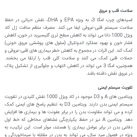
سلامت قلب و عروق
اسیدهای چرب امگا 3، به ویژه EPA و DHA، نقش حیاتی در حفظ
سلامت سیستم قلبی-عروقی ایفا می کنند. مصرف منظم سافت ژل کاد
ویژل 1000 دانا می تواند به کاهش سطح تری گلیسیرید در خون، کاهش
فشار خون و بهبود عملکرد اندوتلیال (سلول های پوششی عروق خونی)
کمک کند. این اثرات در مجموع به کاهش خطر بیماری های قلبی-عروقی و
حملات قلبی کمک می کنند و سلامت کلی قلب را ارتقا می بخشند.
همچنین، امگا 3 می تواند در کاهش التهاب و جلوگیری از تشکیل پلاک
در عروق نقش داشته باشد.
تقویت سیستم ایمنی
ویتامین های A و D3 موجود در کاد ویژل 1000 نقش کلیدی در تقویت
سیستم ایمنی بدن دارند. ویتامین D3 به تنظیم پاسخ های ایمنی کمک
کرده و می تواند مقاومت بدن را در برابر عفونت ها و بیماری ها افزایش
دهد. ویتامین A نیز در حفظ یکپارچگی غشاهای مخاطی که خط اول
دفاعی بدن در برابر عوامل بیماری زا هستند، موثر است. این ترکیب، به
ویژه در فصول سرد سال، می تواند به بدن در مقابله با سرماخوردگی و