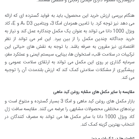
داروسازی، معمولاً دارای قیمتی رقابتی و منطقی هستند.
هنگام بررسی ارزش خرید این محصول، باید به فواید گسترده ای که ارائه
می دهد نیز توجه کرد. با تامین همزمان امگا 3، ویتامین A، D3 و E، کاد
ویژل 1000 دانا می تواند به عنوان یک مکمل چندکاره عمل کند و نیاز به
خرید جداگانه چندین مکمل را از بین ببرد. این امر می تواند از نظر
اقتصادی نیز مقرون به صرفه باشد. با توجه به نقش های حیاتی این
ترکیبات در سلامت قلب، استخوان ها، بینایی، سیستم ایمنی و عملکرد مغز،
سرمایه گذاری بر روی این مکمل می تواند به ارتقای سلامت عمومی و
پیشگیری از مشکلات سلامتی کمک کند که ارزش بلندمدت آن را توجیه
می کند.
مقایسه با سایر مکمل های مشابه روغن کبد ماهی
بازار مکمل های روغن کبد ماهی و امگا 3 بسیار گسترده و متنوع است و
برندهای مختلفی محصولات مشابهی را عرضه می کنند. مقایسه سافت ژل
کاد ویژل 1000 دانا با سایر مکمل ها می تواند به مصرف کنندگان در
انتخاب بهترین گزینه کمک کند.
تفاوت ها در ترکیبات و دوز