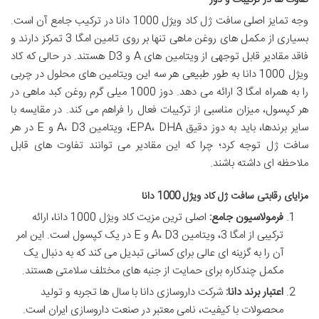
وجه تمایز اصلی سافت ژل کاد ویژل 1000 دانا در ترکیب جامع آن است.
بسیاری از مکمل های روغن ماهی تنها بر روی تامین امگا 3 تمرکز دارند و
فاقد مقادیر قابل توجهی از ویتامین های A و D3 هستند. در حالی که کاد
ویژل 1000 دانا به طور طبیعی هر سه این ویتامین های محلول در چربی
را به همراه امگا 3 ارائه می دهد. دوز 1000 میلی گرم روغن کبد ماهی در
هر کپسول، میزان مناسبی از ترکیبات فعال را فراهم می کند. در مقایسه با
سایر برندها، باید به دوز دقیق EPA، DHA، ویتامین A، D3 و E در هر
سافت ژل توجه کرد؛ چرا که این مقادیر می توانند تفاوت های قابل
ملاحظه ای داشته باشند.
مزایای رقابتی سافت ژل کاد ویژل 1000 دانا
فرمولاسیون جامع:
اصلی ترین مزیت کاد ویژل 1000 دانا، ارائه
ترکیبی از امگا 3، ویتامین A، D3 و E در یک کپسول است. این امر
آن را به گزینه ای عالی برای کسانی تبدیل می کند که به دنبال یک
مکمل چندکاره برای حمایت از جنبه های مختلف سلامتی هستند.
اعتبار برند دانا:
شرکت داروسازی دانا با سال ها تجربه و تولید
محصولات با کیفیت، نامی معتبر در صنعت داروسازی ایران است.