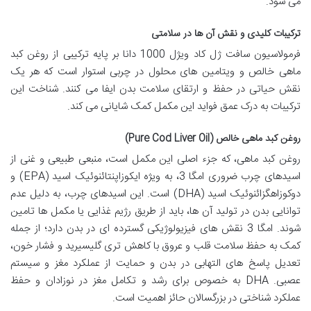
می شود.
ترکیبات کلیدی و نقش آن ها در سلامتی
فرمولاسیون سافت ژل کاد ویژل 1000 دانا بر پایه ترکیبی از روغن کبد
ماهی خالص و ویتامین های محلول در چربی استوار است که هر یک
نقش حیاتی در حفظ و ارتقای سلامت بدن ایفا می کنند. شناخت این
ترکیبات به درک عمق فواید این مکمل کمک شایانی می کند.
روغن کبد ماهی خالص (Pure Cod Liver Oil)
روغن کبد ماهی، که جزء اصلی این مکمل است، منبعی طبیعی و غنی از
اسیدهای چرب ضروری امگا 3، به ویژه ایکوزاپنتائنوئیک اسید (EPA) و
دوکوزاهگزائنوئیک اسید (DHA) است. این اسیدهای چرب، به دلیل عدم
توانایی بدن در تولید آن ها، باید از طریق رژیم غذایی یا مکمل ها تامین
شوند. امگا 3 نقش های فیزیولوژیکی گسترده ای در بدن دارد؛ از جمله
کمک به حفظ سلامت قلب و عروق با کاهش تری گلیسیرید و فشار خون،
تعدیل پاسخ های التهابی در بدن و حمایت از عملکرد مغز و سیستم
عصبی. DHA به خصوص برای رشد و تکامل مغز در نوزادان و حفظ
عملکرد شناختی در بزرگسالان حائز اهمیت است.