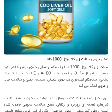
نقد و بررسی سافت ژل کاد ویژل 1000 دانا
سافت ژل کاد ویژل 1000 دانا یک مکمل غذایی حاوی روغن خالص کبد
ماهی، سرشار از امگا 3، ویتامین های A، D3 و E است که به تقویت
بینایی، استحکام استخوان ها، بهبود عملکرد سیستم ایمنی و سلامت قلب
و عروق کمک می کند.
این مکمل که توسط شرکت داروسازی دانا تولید می شود، با هدف تامین
نیازهای تغذیه ای روزمره و ارتقای سطح سلامت عمومی فرموله شده
است. روغن کبد ماهی از دیرباز به عنوان یکی از غنی ترین منابع طبیعی