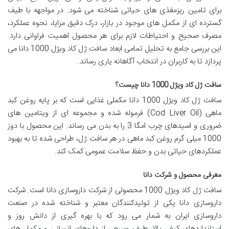
برای تامین ریزمغذی های حیاتی شناخته می شود. در مواجهه با طیف
گسترده ای از مکمل های موجود در بازار، درک دقیق مزایا، نحوه عملکرد،
مصرف صحیح و احتیاطات لازم برای هر محصول اهمیت فراوانی دارد.
این بررسی جامع به تحلیل تمامی ابعاد سافت ژل کاد ویژل 1000 دانا می
پردازد تا به کاربران در انتخاب آگاهانه یاری رساند.
سافت ژل کاد ویژل 1000 دانا چیست؟
سافت ژل کاد ویژل 1000 دانا مکملی غذایی است که بر پایه روغن کبد
ماهی (Cod Liver Oil) فرموله شده و مجموعه ای از ویتامین های
ضروری و اسیدهای چرب امگا 3 را به بدن می رساند. این محصول با دوز
1000 میلی گرم روغن کبد ماهی در هر سافت ژل، طراحی شده تا به بهبود
عملکردهای حیاتی بدن و حفظ سلامت عمومی کمک کند.
معرفی محصول و شرکت دانا
سافت ژل کاد ویژل 1000 محصولی از شرکت داروسازی دانا است. شرکت
داروسازی دانا یکی از تولیدکنندگان معتبر و شناخته شده در صنعت
داروسازی ایران به شمار می رود که با بهره گیری از دانش روز و
استانداردهای کیفی بالا، طیف وسیعی از داروهای انسانی و مکمل های