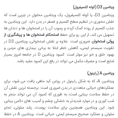
ویتامین D3 (کوله کلسیفرول)
ویتامین D3، یا کوله کلسیفرول، یک ویتامین محلول در چربی است که
نقش محوری در تنظیم سطح کلسیم و فسفر در بدن دارد. این ویتامین به
جذب کلسیم از روده کمک کرده و رسوب آن را در استخوان ها و دندان ها
تسهیل می کند، از این رو برای حفظ
استحکام استخوان ها و پیشگیری از
پوکی استخوان
ضروری است. علاوه بر نقش استخوانی، ویتامین D3 در
تقویت سیستم ایمنی، کاهش خطر ابتلا به برخی بیماری های مزمن و
بهبود خلق و خو نیز موثر است. کمبود ویتامین D در جامعه امروز بسیار
شایع است و مصرف مکمل می تواند در رفع این کمبود مفید باشد.
ویتامین A (رتینول)
ویتامین A، که به شکل رتینول در روغن کبد ماهی یافت می شود، برای
عملکردهای حیاتی متعددی در بدن ضروری است. برجسته ترین نقش آن
در حفظ سلامت بینایی است، به طوری که کمبود آن می تواند منجر به
شب کوری و در موارد شدیدتر به خشکی چشم و آسیب های دائمی بینایی
شود. این ویتامین همچنین برای سلامت پوست، رشد سلولی، تمایز
سلولی و عملکرد صحیح سیستم ایمنی حیاتی است. ویتامین A در حفظ