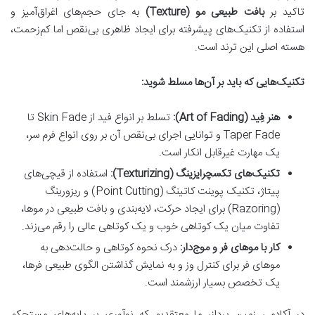
تاکید بر
بافت طبیعی مو (Texture)
به جای حجم‌های اغراق‌آمیز و
استفاده از تکنیک‌های پیشرفته برای ایجاد ظاهری بی‌نقص اما کم‌زحمت،
هسته اصلی این ترند است.
تکنیک‌هایی که باید بر آن‌ها مسلط شوید:
هنر فِید (Art of Fading):
تسلط بر انواع فید از Skin Fade تا
Taper Fade و توانایی اجرای بی‌نقص آن بر روی انواع فرم سر،
یک مهارت غیرقابل انکار است.
تکنیک‌های تکسچرایزینگ (Texturizing):
استفاده از قیچی‌های
پیتاژ، تکنیک پوینت کاتینگ (Point Cutting) و ریزورینگ
(Razoring) برای ایجاد حرکت، لایه‌بندی و بافت طبیعی در موها،
تفاوت میان یک کوتاهی خوب و یک کوتاهی عالی را رقم می‌زند.
کار با موهای فر و موج‌دار:
درک نحوه کوتاهی و حالت‌دهی به
موهای فر برای کنترل وز و به نمایش گذاشتن الگوی طبیعی فرها،
یک تخصص بسیار ارزشمند است.
در آکادمی زمین پرداز، ما معتقدیم که نوآوری بر پایه‌های مستحکم