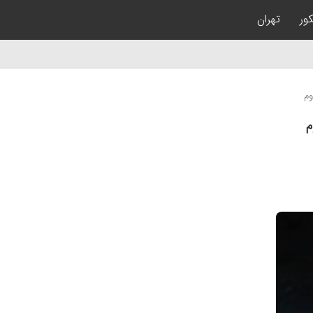
کور
تهران
وم
م