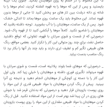
3- این مخلوط را در حمام به روی موهایتان بمالید. جلوی یک آیینه
بایستید و پس از این که موها را به قهوه اغشته کردید، تمام موها را با
شانه ی دانه درشت بین تار های مو پخش کنید تا جایی از موها بدون
قهوه نماند. این مخلوط باید یک ساعت روی موها بماند تا اندکی خشک
شود. پس از یک ساعت، موهایتان را با آب بشویید. توجه داشته باشید که
موهایتان را شامپو نکنید. کاملاً موها را آبکشی کنید تا از قهوه پاک شود.
درصورتی که از شست و شوی سرتان با قهوه، تفاوتی که توقع داشتید
حاصل نشد، براي چند روز متوالی این کار را تکرار کنید. بعضی مواقع، رنگ
های طبیعی تأثیر کم و لطیف تری دارند و باید چند بار آنها را بکار برد تا
رنگ مناسب بدست بیاید.
_ درصورتی که موهای شما بلوند پلاتینه است، شست و شوی سرتان با
قهوه میتواند تأثیری فوري داشته و موهایتان را خيلي زیبا کند. ولی اول
این کار را با دسته ی کوچکی از موهایتان انجام دهید و نتيجه ی آنرا
ببینید. پیش از رنگ کردن موهایتان با مواد طبیعی قدری از این مواد را
روی پوست بازویتان قرار دهید و درصورتی که بدنتان قرمز شد یا جوش
های ریزی در آن پیدا شد بهتر است از این مواد استفاده نکنید. قبل از رنگ
کردن موهایتان با مواد طبیعی مقداری از این مواد را روی پوست بازویتان