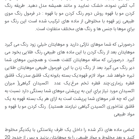
آب کشي نموده، خشک نمایید و مانند همیشه مدل دهید. طریقه رنگ
کردن مو با قهوه روش دوم رنگ کردن مو با قهوه : در فرمول رنگ موی
طبیعی زیر قهوه با مخلوطی از ماده های ترکیب شده است این رنگ مو
براي موها با جنس ها و رنگ های مختلف متفاوت است.
درصورتی که شما موهای نازکی دارید و موهایتان خيلي زود رنگ می گیرد
موهایتان بعد از رنگ کردن با این ماده های طبيعي رنگ طلایی بخود می
گیرد. درصورتی که ساقه موهایتان کلفت هست و همچنين موهای شما
دیر رنگ می گیرد بعد از رنگ زدن با این فورمول طبیعی موهایتان طلایی
تیره خواهد شد. مواد لازم قهوه:یک بسته بابونه:یک قاشق سدر:یک قاشق
قطره رزماری:چند قطره تخم مرغ:یک عدد اکسیدان گیاهی( ميزان
اکسیدان مورد نیاز براي این به پرپشتی موهای شما بستگی دارد نسبت به
این که چه قدر موهای شما پرپشت است به ازای هر یک بسته قهوه به یک
قاشق غذاخوری اکسیدن گیاهی نیازمند هستید). رنگ کردن مو با قهوه و
مواد طبیعی
تمامی ماده های ذکر شده را داخل یک ظرف پلاستکی با یکدیگر مخلوط
کنید و بعد مخلوط و مواد طبیعی را به موهایتان بزنید و پس از حدود 20