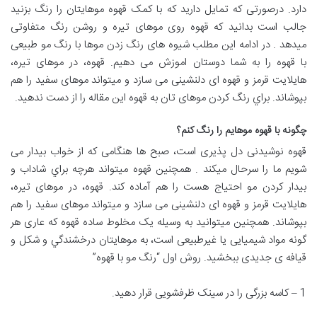
دارد. درصورتی که تمایل دارید که با کمک قهوه موهایتان را رنگ بزنید
جالب است بدانید که قهوه روی موهای تیره و روشن رنگ متفاوتی
ميدهد . در ادامه این مطلب شیوه های رنگ زدن موها با رنگ مو طبیعی
با قهوه را به شما دوستان اموزش می دهیم. قهوه، در موهای تیره،
هایلایت قرمز و قهوه ای دلنشینی می سازد و میتواند موهای سفید را هم
بپوشاند. براي رنگ کردن موهای تان به قهوه این مقاله را از دست ندهید.
چگونه با قهوه موهایم را رنگ کنم؟
قهوه نوشیدنی دل پذیری است، صبح ها هنگامی که از خواب بیدار می
شویم ما را سرحال ميکند . همچنين قهوه میتواند هرچه براي شاداب و
بیدار کردن مو احتیاج هست را هم آماده کند. قهوه، در موهای تیره،
هایلایت قرمز و قهوه ای دلنشینی می سازد و میتواند موهای سفید را هم
بپوشاند. همچنين میتوانید به وسیله یک مخلوط ساده قهوه که عاری هر
گونه مواد شیمیایی یا غیرطبیعی است، به موهایتان درخشندگي و شکل و
قیافه ی جدیدی ببخشید. روش اول “رنگ مو با قهوه”
1 – کاسه بزرگی را در سینک ظرفشویی قرار دهید.