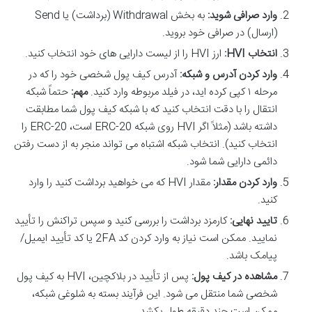
وارد صرافی شوید:
به بخش Withdrawal (برداشت) یا Send
(ارسال) در صرافی خود بروید.
انتخاب HVI:
ارز HVI را از لیست دارایی های خود انتخاب کنید.
وارد کردن آدرس و شبکه:
آدرس کیف پول شخصی خود را که در
مرحله ۱ کپی کرده اید، در فیلد مربوطه وارد کنید.
مهم:
حتماً شبکه
انتقال را با دقت انتخاب کنید که با شبکه کیف پول شما مطابقت
داشته باشد (مثلاً اگر HVI روی شبکه ERC-20 است، ERC-20 را
انتخاب کنید). انتخاب شبکه اشتباه می تواند منجر به از دست رفتن
دائمی دارایی شما شود.
وارد کردن مقدار:
مقدار HVI که می خواهید برداشت کنید را وارد
کنید.
تایید نهایی:
کارمزد برداشت را بررسی کنید و سپس تراکنش را تأیید
نمایید. ممکن است نیاز به وارد کردن کد 2FA یا کد تأیید ایمیل/
پیامک باشد.
مشاهده در کیف پول:
پس از تأیید در بلاکچین، HVI به کیف پول
شخصی شما منتقل می شود. این فرآیند بسته به شلوغی شبکه،
ممکن است چند دقیقه طول بکشد.