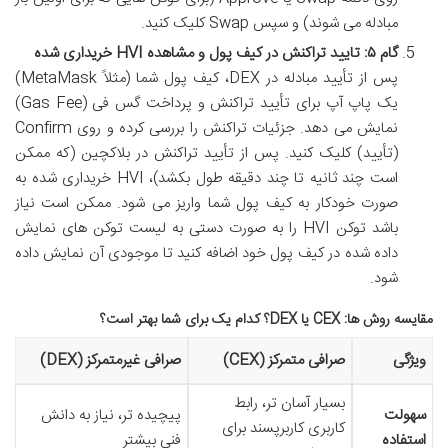
مبادله می شوند) و سپس Swap کلیک کنید.
گام ۵: تایید تراکنش در کیف پول و مشاهده HVI خریداری شده
پس از تأیید مبادله در DEX، کیف پول شما (مثلاً MetaMask)
یک پاپ آپ برای تأیید تراکنش و پرداخت گس فی (Gas Fee)
نمایش می دهد. جزئیات تراکنش را بررسی کرده و روی Confirm
(تأیید) کلیک کنید. پس از تأیید تراکنش در بلاکچین (که ممکن
است چند ثانیه تا چند دقیقه طول بکشد)، HVI خریداری شده به
صورت خودکار به کیف پول شما واریز می شود. ممکن است نیاز
باشد توکن HVI را به صورت دستی به لیست توکن های نمایش
داده شده در کیف پول خود اضافه کنید تا موجودی آن نمایش داده
شود.
مقایسه روش ها: CEX یا DEX؟ کدام یک برای شما بهتر است؟
ویژگی
صرافی متمرکز (CEX)
صرافی غیرمتمرکز (DEX)
بسیار آسان تر، رابط
سهولت
پیچیده تر، نیاز به دانش
کاربری کاربرپسند برای
استفاده
فنی بیشتر