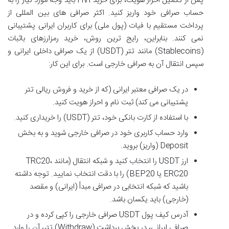
پس از تکمیل احراز هویت، برای خرید HVI باید وجه مورد نیاز را به
حساب صرافی خود واریز کنید. اکثر صرافی های بین المللی از
پرداخت مستقیم با فیات (پول ملی) برای کاربران ایرانی پشتیبانی
نمی کنند. بنابراین، رایج ترین روش، خرید رمزارزهای باثبات
(Stablecoins) مانند تتر (USDT) از یک صرافی داخلی ایرانی و
سپس انتقال آن به صرافی خارجی است. برای این کار:
در یک صرافی معتبر ایرانی (که از خرید و فروش ریالی تتر
پشتیبانی می کند) ثبت نام و احراز هویت کنید.
با استفاده از کارت بانکی خود، تتر (USDT) را خریداری کنید.
وارد حساب کاربری خود در صرافی خارجی شوید و به بخش
Deposit (واریز) بروید.
ارز USDT را انتخاب کنید و شبکه انتقال (مانند TRC20،
ERC20 یا BEP20) را با دقت انتخاب نمایید. توجه داشته
باشید که شبکه انتخابی در صرافی مبدأ (ایرانی) و مقصد
(خارجی) باید یکسان باشد.
آدرس کیف پول USDT صرافی خارجی را کپی کرده و در
صرافی ایرانی، در بخش برداشت (Withdraw) تتر، آن را وارد