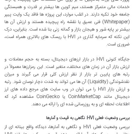
خدمات مالی متمرکز هستند، میم کوین ها بیشتر بر قدرت و همبستگی
جامعه خود تکیه دارند. در اغلب موارد، این پروژه ها فاقد یک وایت پیپر
(Whitepaper) فنی عمیق یا نقشه راه پیچیده هستند و ارزش آن ها
بیشتر بر پایه شور و هیجان بازار و گمانه زنی بنا شده است. بنابراین، درک
این نکته که سرمایه گذاری در HVI با ریسک های بالاتری همراه است،
ضروری است.
جایگاه کنونی HVI در بازار ارزهای دیجیتال، بسته به حجم معاملات و
ارزش بازار آن در زمان های مختلف، متغیر است. این رمزارزها معمولاً در
رتبه های پایین تر بازار از نظر ارزش کلی قرار می گیرند و میزان
نقدشوندگی (Liquidity) آن ها می تواند به شدت دچار نوسان شود. رتبه
و ارزش بازار HVI را می توان در وب سایت های مرجع داده های ارز
دیجیتال مانند CoinMarketCap یا CoinGecko مشاهده کرد که
اطلاعات لحظه ای و به روزرسانی شده ای را ارائه می دهند.
بررسی وضعیت فعلی HVI: نگاهی به قیمت و آمارها
بررسی وضعیت فعلی HVI و نگاهی به آمارها، دیدگاه واقع بینانه ای از