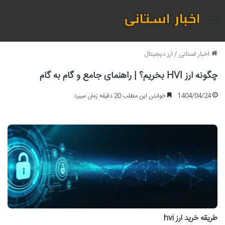
منو
اخبار استانی
/
ارز دیجیتال
چگونه ارز HVI بخریم؟ | راهنمای جامع و گام به گام
1404/04/24
خواندن این مطلب 20 دقیقه زمان میبرد
طریقه خرید ارز hvi