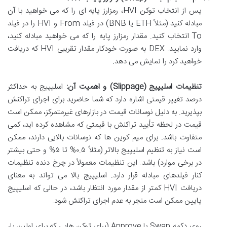
پس از انتخاب توکن HVI، رمزارز پایه ای را که می خواهید با آن
مبادله کنید (مثلاً ETH یا BNB) در فیلد From و HVI را در فیلد
To انتخاب کنید. مقدار رمزارز پایه را که می خواهید مبادله کنید،
وارد نمایید. DEX به صورت خودکار مقدار تقریبی HVI که دریافت
خواهید کرد را نمایش می دهد.
تنظیمات اسلیپیج (Slippage) و اهمیت آن:
اسلیپیج به حداکثر
درصد تغییر قیمتی اشاره دارد که شما حاضرید برای اجرای تراکنش
بپذیرید. به دلیل نوسانات قیمت در بازارهای غیرمتمرکز، ممکن است
قیمت در لحظه تأیید تراکنش با قیمتی که مشاهده کرده اید، کمی
متفاوت باشد. برای میم کوین ها که نوسانات بالایی دارند، ممکن
است نیاز به تنظیم اسلیپیج بالاتر (مثلاً ۰.۵% تا ۵% و حتی بیشتر
در برخی موارد) باشد. این تنظیمات معمولاً در چرخ دنده تنظیمات
کنار فیلدهای مبادله قرار دارد. اسلیپیج بالا می تواند به معنای
دریافت HVI کمتر از مقدار مورد انتظار باشد، در حالی که اسلیپیج
پایین ممکن است منجر به عدم اجرای تراکنش شود.
روی دکمه Swap یا Approve (برای توکن هایی که برای اولین بار