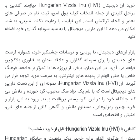
خرید ارز دیجیتال Hungarian Vizsla Inu (HVI) نیازمند آشنایی با
مراحل کلیدی از جمله انتخاب کیف پول امن، ثبت نام در صرافی های
معتبر و انجام تراکنش است. این فرآیند، با رعایت نکات امنیتی، به شما
امکان می دهد تا این دارایی دیجیتال را به سبد سرمایه گذاری خود اضافه
کنید.
بازار ارزهای دیجیتال، با پویایی و نوسانات چشمگیر خود، همواره فرصت
های جدیدی را برای سرمایه گذاران و علاقه مندان به فناوری بلاکچین
فراهم می آورد. در این میان، برخی از پروژه ها با تمرکز بر جامعه، فرهنگ
خاص یا حتی الهام از پدیده های اینترنتی، به سرعت مورد توجه قرار می
گیرند. ارز Hungarian Vizsla Inu (HVI)، نمونه ای از این دست دارایی
های دیجیتال است که با نام یک نژاد سگ محبوب گره خورده و تلاش می
کند جایگاه خود را در این اکوسیستم پررقابت بیابد. ورود به این بازار و
خرید چنین رمزارزهایی، مستلزم دانش و آگاهی کافی از جنبه های فنی،
امنیتی و اقتصادی است.
آشنایی با Hungarian Vizsla Inu (HVI): قبل از خرید بشناسید!
پیش از هرگونه اقدام برای خرید، درک ماهیت و جایگاه Hungarian