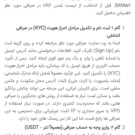
BitMart. قبل از انتخاب، از لیست شدن HVI در صرافی مورد نظر
اطمینان حاصل کنید.
گام ۱: ثبت نام و تکمیل مراحل احراز هویت (KYC) در صرافی
انتخابی
ابتدا به وب سایت صرافی مورد نظر مراجعه کرده و روی گزینه ثبت
نام (Sign Up) کلیک کنید. اطلاعات درخواستی مانند آدرس ایمیل
یا شماره تلفن را وارد و یک رمز عبور قوی ایجاد کنید. پس از تأیید
حساب کاربری از طریق ایمیل یا کد پیامکی، باید مراحل احراز هویت
(KYC) را تکمیل کنید. این فرآیند معمولاً شامل ارائه مدارک شناسایی
(مانند پاسپورت یا کارت ملی)، اثبات آدرس محل سکونت و عکس
سلفی است. برای کاربران ایرانی، این مرحله می تواند چالش برانگیز
باشد و ممکن است نیاز به استفاده از روش های جایگزین یا صرافی
هایی باشد که محدودیت کمتری دارند. در صورت نیاز، استفاده از
VPS یا سرور مجازی با IP ثابت غیرایرانی برای دسترسی به این
صرافی ها رایج است، اما این کار نیز ریسک های خود را دارد.
گام ۲: واریز وجه به حساب صرافی (معمولاً تتر – USDT)