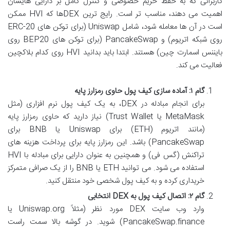
کاربرانی که به حفظ حریم خصوصی و کنترل کامل بر دارایی هایشان
اهمیت می دهند، مناسب تر است. رایج ترین DEXها که HVI ممکن
است در آن ها معامله شود، شامل Uniswap (برای توکن های ERC-20
روی شبکه اتریوم) و PancakeSwap (برای توکن های BEP20 روی
بایننس اسمارت چین) هستند. ابتدا باید بدانید HVI روی کدام بلاکچین
فعالیت می کند.
گام ۱: آماده سازی کیف پول حاوی رمزارز پایه
برای انجام مبادله در DEX، به یک کیف پول نرم افزاری (مثل
MetaMask یا Trust Wallet) نیاز دارید که حاوی رمزارز پایه
(مانند اتریوم (ETH) برای Uniswap یا BNB برای
PancakeSwap) باشد. این رمزارز پایه برای پرداخت هزینه های
تراکنش (گس فی) و همچنین به عنوان دارایی برای مبادله با HVI
استفاده می شود. می توانید ETH یا BNB را از یک صرافی متمرکز
خریداری کرده و به کیف پول شخصی خود منتقل کنید.
گام ۲: اتصال کیف پول به DEX انتخابی
وارد وب سایت DEX مورد نظر (مثلاً Uniswap.org یا
PancakeSwap.finance) شوید. در گوشه بالا سمت راست