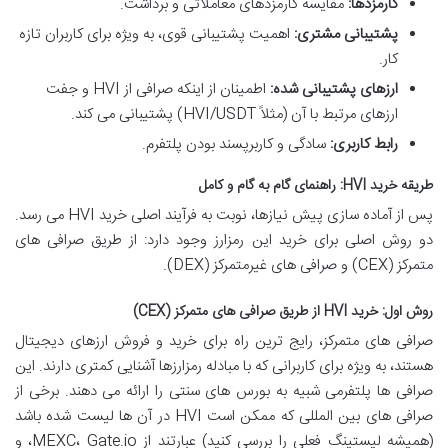
کارمزدها:
مقایسه کارمزدهای معاملاتی و برداشت.
پشتیبانی مشتری:
اهمیت پشتیبانی قوی، به ویژه برای کاربران تازه
کار.
ارزهای پشتیبانی شده:
اطمینان از اینکه صرافی از HVI و جفت
ارزهای مرتبط با آن (مثلاً HVI/USDT) پشتیبانی می کند.
رابط کاربری:
سادگی و کاربرپسند بودن پلتفرم.
طریقه خرید HVI: راهنمای گام به گام و کامل
پس از آماده سازی پیش نیازها، نوبت به فرآیند اصلی خرید HVI می رسد.
دو روش اصلی برای خرید این رمزارز وجود دارد: از طریق صرافی های
متمرکز (CEX) و صرافی های غیرمتمرکز (DEX).
روش اول: خرید HVI از طریق صرافی های متمرکز (CEX)
صرافی های متمرکز، رایج ترین راه برای خرید و فروش ارزهای دیجیتال
هستند، به ویژه برای کاربرانی که با مبادله رمزارزها آشنایی کمتری دارند. این
صرافی ها پلتفرمی شبیه به بورس های سنتی را ارائه می دهند. برخی از
صرافی های بین المللی که ممکن است HVI در آن ها لیست شده باشد
(همیشه لیستینگ فعلی را بررسی کنید) عبارتند از MEXC، Gate.io، و