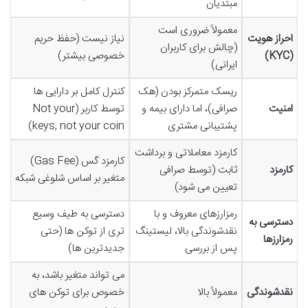
مبتدیان
معمولاً ضروری است
احراز هویت
نیاز نیست (حفظ حریم
(چالش برای کاربران
(KYC)
خصوصی بیشتر)
ایرانی)
ریسک متمرکز بودن (هک
کنترل کامل بر دارایی ها
امنیت
صرافی)، اما دارای بیمه و
توسط کاربر (Not your
پشتیبانی مشتری
keys, not your coin)
کارمزد معاملاتی و برداشت
کارمزد گس (Gas Fee)
کارمزد
ثابت (توسط صرافی
متغیر بر اساس شلوغی شبکه
تعیین می شود)
رمزارزهای معروف و با
دسترسی به طیف وسیع
دسترسی به
نقدشوندگی بالا، لیستینگ
تری از توکن ها (حتی
رمزارزها
پس از بررسی
جدیدترین ها)
می تواند متغیر باشد، به
نقدشوندگی
معمولاً بالا
خصوص برای توکن های