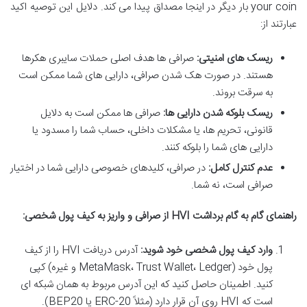
your coin بار دیگر در اینجا مصداق پیدا می کند. دلایل این توصیه اکید
عبارتند از:
ریسک های امنیتی:
صرافی ها هدف اصلی حملات سایبری هکرها
هستند. در صورت هک شدن صرافی، دارایی های شما ممکن است
به سرقت بروند.
ریسک بلوکه شدن دارایی ها:
صرافی ها ممکن است به دلایل
قانونی، تحریم ها، یا مشکلات داخلی، حساب شما را مسدود یا
دارایی های شما را بلوکه کنند.
عدم کنترل کامل:
در صرافی، کلیدهای خصوصی دارایی شما در اختیار
صرافی است، نه شما.
راهنمای گام به گام برداشت HVI از صرافی و واریز به کیف پول شخصی:
وارد کیف پول شخصی خود شوید:
آدرس دریافت HVI را از کیف
پول خود (MetaMask، Trust Wallet، Ledger و غیره) کپی
کنید. اطمینان حاصل کنید که این آدرس مربوط به همان شبکه ای
است که HVI روی آن قرار دارد (مثلاً ERC-20 یا BEP20).