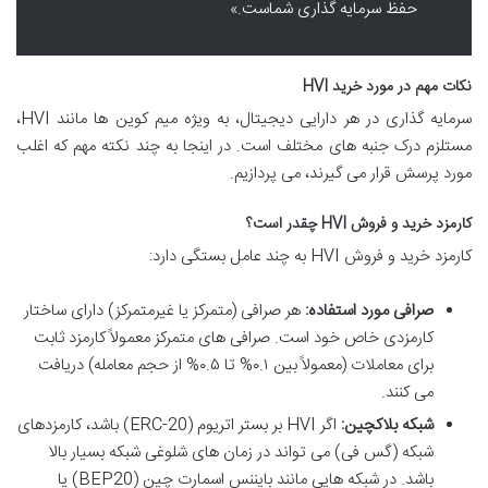
حفظ سرمایه گذاری شماست.»
نکات مهم در مورد خرید HVI
سرمایه گذاری در هر دارایی دیجیتال، به ویژه میم کوین ها مانند HVI،
مستلزم درک جنبه های مختلف است. در اینجا به چند نکته مهم که اغلب
مورد پرسش قرار می گیرند، می پردازیم.
کارمزد خرید و فروش HVI چقدر است؟
کارمزد خرید و فروش HVI به چند عامل بستگی دارد:
صرافی مورد استفاده:
هر صرافی (متمرکز یا غیرمتمرکز) دارای ساختار
کارمزدی خاص خود است. صرافی های متمرکز معمولاً کارمزد ثابت
برای معاملات (معمولاً بین ۰.۱% تا ۰.۵% از حجم معامله) دریافت
می کنند.
شبکه بلاکچین:
اگر HVI بر بستر اتریوم (ERC-20) باشد، کارمزدهای
شبکه (گس فی) می تواند در زمان های شلوغی شبکه بسیار بالا
باشد. در شبکه هایی مانند بایننس اسمارت چین (BEP20) یا