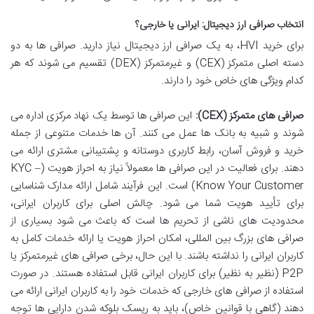
انتخاب صرافی ارز دیجیتال: ایرانی یا خارجی؟
برای خرید HVI، به یک صرافی ارز دیجیتال نیاز دارید. صرافی ها به دو
دسته اصلی متمرکز (CEX) و غیرمتمرکز (DEX) تقسیم می شوند که هر
کدام ویژگی های خاص خود را دارند.
صرافی های متمرکز (CEX):
این صرافی ها توسط یک نهاد مرکزی اداره می
شوند و شبیه به بانک ها عمل می کنند. آن ها خدمات متنوعی از جمله
خرید و فروش آسان، رابط کاربری دوستانه و پشتیبانی مشتری ارائه می
دهند. برای فعالیت در این صرافی ها معمولاً نیاز به احراز هویت (KYC –
Know Your Customer) است. این فرآیند شامل ارائه مدارک شناسایی
برای تأیید هویت شما می شود. چالش اصلی برای کاربران ایرانی،
محدودیت های ناشی از تحریم ها است که باعث می شود بسیاری از
صرافی های بزرگ بین المللی، امکان احراز هویت یا ارائه خدمات کامل به
کاربران ایرانی را نداشته باشند. با این حال، برخی صرافی های غیرمتمرکز یا
P2P (نظیر به نظیر) برای کاربران ایرانی قابل استفاده هستند. در صورت
استفاده از صرافی های خارجی که خدمات خود را به کاربران ایرانی ارائه می
دهند (گاهی با قوانین خاص)، باید به ریسک بلوکه شدن دارایی ها توجه