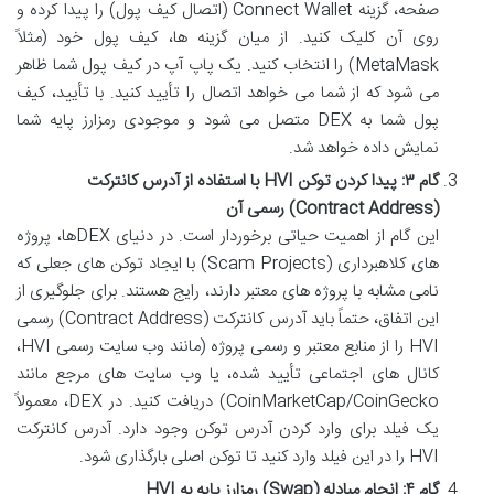
صفحه، گزینه Connect Wallet (اتصال کیف پول) را پیدا کرده و
روی آن کلیک کنید. از میان گزینه ها، کیف پول خود (مثلاً
MetaMask) را انتخاب کنید. یک پاپ آپ در کیف پول شما ظاهر
می شود که از شما می خواهد اتصال را تأیید کنید. با تأیید، کیف
پول شما به DEX متصل می شود و موجودی رمزارز پایه شما
نمایش داده خواهد شد.
گام ۳: پیدا کردن توکن HVI با استفاده از آدرس کانترکت
(Contract Address) رسمی آن
این گام از اهمیت حیاتی برخوردار است. در دنیای DEXها، پروژه
های کلاهبرداری (Scam Projects) با ایجاد توکن های جعلی که
نامی مشابه با پروژه های معتبر دارند، رایج هستند. برای جلوگیری از
این اتفاق، حتماً باید آدرس کانترکت (Contract Address) رسمی
HVI را از منابع معتبر و رسمی پروژه (مانند وب سایت رسمی HVI،
کانال های اجتماعی تأیید شده، یا وب سایت های مرجع مانند
CoinMarketCap/CoinGecko) دریافت کنید. در DEX، معمولاً
یک فیلد برای وارد کردن آدرس توکن وجود دارد. آدرس کانترکت
HVI را در این فیلد وارد کنید تا توکن اصلی بارگذاری شود.
گام ۴: انجام مبادله (Swap) رمزارز پایه به HVI