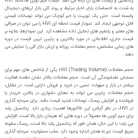
پتانسیل و ریسک های آن ارائه می دهد. قیمت میم کوین ها مانند HVI
به شدت به احساسات بازار، اخبار مرتبط و روند کلی بازار ارزهای دیجیتال
وابسته است. حتی یک توییت یا خبر کوچک می تواند نوسانات قیمتی
قابل توجهی ایجاد کند. نمودار قیمت لحظه ای HVI را می توان در صرافی
های معتبر و پلتفرم های تحلیل داده مشاهده کرد. این نمودارها، علاوه بر
قیمت جاری، اطلاعاتی در مورد بالاترین و پایین ترین قیمت در دوره
های زمانی مشخص، حجم معاملات روزانه و ارزش بازار کلی را نمایش می
دهند.
حجم معاملات (Trading Volume) HVI یکی از شاخص های مهم برای
سنجش نقدشوندگی آن است. حجم معاملات بالاتر نشان دهنده فعالیت
بیشتر در بازار و سهولت نسبی در خرید و فروش دارایی است. در مقابل،
حجم معاملات پایین می تواند به معنای دشواری در یافتن خریدار یا
فروشنده و افزایش ریسک نوسانات شدید قیمت باشد. برای سرمایه گذاری
در HVI، در نظر گرفتن این فاکتورها اهمیت زیادی دارد. پتانسیل رشد
برای میم کوین ها معمولاً در دوره هایی که هیجان بازار بالا است، افزایش
می یابد؛ با این حال، همان طور که پتانسیل رشد بالا است، ریسک سقوط
سریع قیمت نیز به همان اندازه وجود دارد. سلب مسئولیت: سرمایه گذاری