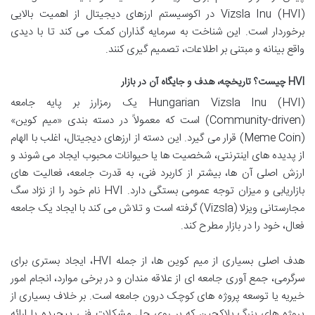
Vizsla Inu (HVI) در اکوسیستم ارزهای دیجیتال از اهمیت بالایی
برخوردار است. این شناخت به سرمایه گذاران کمک می کند تا با دیدی
واقع بینانه و مبتنی بر اطلاعات، تصمیم گیری کنند.
HVI چیست؟ تاریخچه، هدف و جایگاه آن در بازار
Hungarian Vizsla Inu (HVI) یک رمزارز بر پایه جامعه
(Community-driven) است که معمولاً در دسته بندی «میم کوین»
(Meme Coin) قرار می گیرد. این دسته از ارزهای دیجیتال، اغلب با الهام
از پدیده های اینترنتی، شخصیت ها یا حیوانات محبوب ایجاد می شوند و
ارزش اصلی آن ها، بیشتر از کاربرد فنی، به قدرت جامعه، فعالیت های
بازاریابی و میزان توجه عمومی بستگی دارد. HVI نام خود را از نژاد سگ
مجارستانی ویزلا (Vizsla) گرفته است و تلاش می کند با ایجاد یک جامعه
فعال، خود را در بازار مطرح کند.
هدف اصلی بسیاری از میم کوین ها، از جمله HVI، ایجاد بستری برای
سرگرمی، جمع آوری جامعه ای از علاقه مندان و در برخی موارد، انجام امور
خیریه یا توسعه پروژه های کوچک درون جامعه است. بر خلاف بسیاری از
پروژه های بزرگ بلاکچین که بر روی حل مشکلات فنی پیچیده یا ارائه