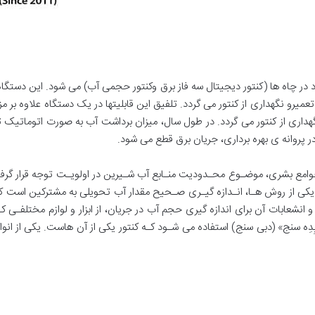
در چاه ها (کنتور دیجیتال سه فاز برق وکنتور حجمی آب) می شود. این دستگاه ق
رو نگهداری از کنتور می گردد. تلفیق این قابلیتها در یک دستگاه علاوه بر مزای
اری از کنتور می گردد. در طول سال، میزان برداشت آب به صورت اتوماتیک
ر پروانه ی بهره برداری، جریان برق قطع می شود.
امع بشری، موضـوع محـدودیت منـابع آب شـیرین در اولویـت توجه قرار گرفته 
یکی از روش هـا، انـدازه گیـری صـحیح مقدار آب تحویلی به مشترکین است که با
شعابات آن برای اندازه گیری حجم آب در جریان، از ابزار و لوازم مختلفـی 
ِه سنج» (دبی سنج) استفاده می شـود کـه کنتور یکی از آن هاست. یکی از انو