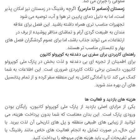
شلوغی را جبران می کند.
زمستان (دسامبر تا مارس):
اگرچه رفتینگ در زمستان نیز امکان پذیر
است، اما به دلیل دمای پایین تر هوا و آب، توصیه می شود
تجهیزات مناسب تری همراه داشته باشید. این فصل برای علاقه
مندان به طبیعت گردی آرام و تماشای مناظر پوشیده از برف در
ارتفاعات، می تواند جذاب باشد، اما برای عموم گردشگران فصل های
بهار و تابستان مناسب تر هستند.
راهنمای کاربردی برای سفری بی دغدغه به کوپرولو کانیون
برای اطمینان از تجربه ای بی دغدغه و لذت بخش در پارک ملی کوپرولو
کانیون، دانستن برخی نکات کاربردی ضروری است. این اطلاعات به شما
کمک می کند تا با آمادگی کامل به این منطقه سفر کرده و از تمام پتانسیل
های آن بهره مند شوید.
هزینه های بازدید و فعالیت ها
یکی از مزایای اصلی بازدید از پارک ملی کوپرولو کانیون، رایگان بودن
ورودی پارک است. این بدان معناست که شما بدون پرداخت هزینه، می
توانید از زیبایی های طبیعی منطقه و پل های تاریخی آن لذت ببرید. با
این حال، در صورت تمایل به انجام فعالیت های خاص مانند رفتینگ یا
سایر تفریحات آبی، باید هزینه های مربوطه را پرداخت کنید.