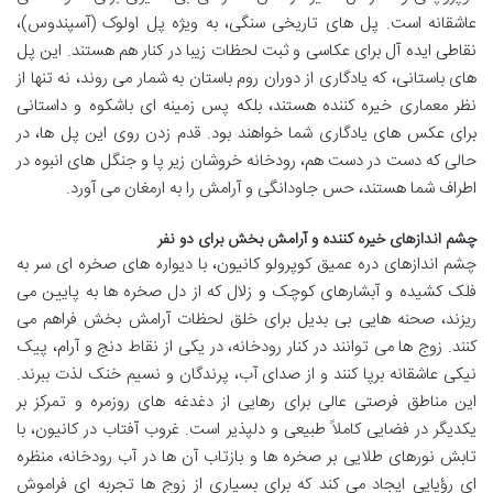
عاشقانه است. پل های تاریخی سنگی، به ویژه پل اولوک (آسپندوس)،
نقاطی ایده آل برای عکاسی و ثبت لحظات زیبا در کنار هم هستند. این پل
های باستانی، که یادگاری از دوران روم باستان به شمار می روند، نه تنها از
نظر معماری خیره کننده هستند، بلکه پس زمینه ای باشکوه و داستانی
برای عکس های یادگاری شما خواهند بود. قدم زدن روی این پل ها، در
حالی که دست در دست هم، رودخانه خروشان زیر پا و جنگل های انبوه در
اطراف شما هستند، حس جاودانگی و آرامش را به ارمغان می آورد.
چشم اندازهای خیره کننده و آرامش بخش برای دو نفر
چشم اندازهای دره عمیق کوپرولو کانیون، با دیواره های صخره ای سر به
فلک کشیده و آبشارهای کوچک و زلال که از دل صخره ها به پایین می
ریزند، صحنه هایی بی بدیل برای خلق لحظات آرامش بخش فراهم می
کنند. زوج ها می توانند در کنار رودخانه، در یکی از نقاط دنج و آرام، پیک
نیکی عاشقانه برپا کنند و از صدای آب، پرندگان و نسیم خنک لذت ببرند.
این مناطق فرصتی عالی برای رهایی از دغدغه های روزمره و تمرکز بر
یکدیگر در فضایی کاملاً طبیعی و دلپذیر است. غروب آفتاب در کانیون، با
تابش نورهای طلایی بر صخره ها و بازتاب آن ها در آب رودخانه، منظره
ای رؤیایی ایجاد می کند که برای بسیاری از زوج ها تجربه ای فراموش