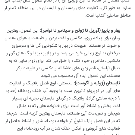
آنتالیا معتدل تر است، که این ویژگی آن را در تمام فصول سال جذاب می
سازد. به طور کلی، تفاوت دمای زمستان و تابستان در این منطقه کمتر از
مناطق ساحلی آنتالیا است.
بهار و پاییز (آوریل تا ژوئن و سپتامبر تا نوامبر):
این فصول، بهترین
زمان برای پیاده روی، عکاسی و لذت بردن از طبیعت با هوای معتدل
و خلوت تر هستند. طبیعت در بهار با شکوفایی گل ها و سرسبزی
درختان به اوج زیبایی خود می رسد و در پاییز نیز با رنگ های گرم و
دلنشین، مناظری خیره کننده را خلق می کند. برای زوج هایی که به
دنبال آرامش، قدم زدن های عاشقانه و عکاسی در طبیعت بکر
هستند، این فصول ایده آل محسوب می شوند.
تابستان (ژوئیه و آگوست):
تابستان، اوج فصل رفتینگ و فعالیت
های آبی در کوپرولو کانیون است. با وجود آب خنک رودخانه (حدود
۹ درجه سانتی گراد)، رفتینگ در گرمای تابستان تجربه ای بسیار
لذت بخش و نشاط آور است. برای خانواده هایی که به دنبال
هیجان و تفریحات آبی هستند، تابستان بهترین گزینه است. هرچند
که در این فصل پارک شلوغ تر خواهد بود، اما شور و نشاط حاصل از
فعالیت های گروهی و امکان خنک شدن در آب رودخانه، این