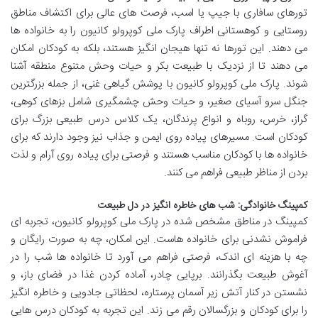
تورهای سافاری با جیپ یا اسب، فرصت های عالی برای اکتشاف مناطق
روستایی و کوهستانی اطراف پارک ملی کوپرولو کانیون را به خانواده ها
می دهند. این تورها نه تنها هیجان انگیز هستند، بلکه به کودکان امکان
می دهند تا از نزدیک با طبیعت بکر و حیات وحش متنوع منطقه آشنا
شوند. پارک ملی کوپرولو کانیون با پوشش گیاهی غنی، از جمله بزرگترین
جنگل سرو آسیای صغیر، و حیات وحش چشمگیری شامل بزهای کوهی،
گراز، خرس، روباه و انواع پرندگان، یک کلاس درس طبیعی بزرگ برای
کودکان است. مسیرهای پیاده روی ایمن و جذاب نیز وجود دارند که برای
خانواده ها با کودکان مناسب هستند و فرصتی برای پیاده روی آرام و لذت
بردن از مناظر طبیعی فراهم می کنند.
کمپینگ خانوادگی: شب های خاطره انگیز در دل طبیعت
کمپینگ در مناطق مشخص شده در پارک ملی کوپرولو کانیون، تجربه ای
فراموش نشدنی برای خانواده هاست. این امکان، چه به صورت رایگان و
چه با هزینه ای اندک، فرصتی فراهم می آورد تا خانواده ها شب را در
آغوش طبیعت بگذرانند. برپایی چادر، آماده کردن غذا در فضای باز، و
نشستن در کنار آتش زیر آسمان پرستاره، لحظاتی جادویی و خاطره انگیز
را برای کودکان و بزرگسالان رقم می زند. این تجربه به کودکان درس هایی