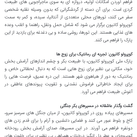
فراهم آوردن امکانات اولیه، دروازه ای به سوی ماجراجویی های طبیعت
گردی است. برای آن دسته از گردشگرانی که بدون وسیله نقلیه شخصی
سفر می کنند، تورهای محلی متعددی از آنتالیا، سیده، و کمر به سمت
کوپرولو کانیون برگزار می شود که شامل حمل ونقل، راهنما و اغلب وعده
های غذایی هستند. این تورها، روشی ساده و بی دغدغه برای بازدید از این
پارک را فراهم می کنند.
کوپرولو کانیون: تجربه ای رمانتیک برای زوج ها
پارک ملی کوپرولو کانیون، با طبیعت بکر و چشم اندازهای آرامش بخش
خود، مکانی بی نظیر برای زوج هایی است که به دنبال لحظاتی خاص و
رمانتیک به دور از هیاهوی شهر هستند. این دره عمیق، فرصت هایی را
برای ایجاد خاطراتی فراموش نشدنی و تقویت پیوندهای عاطفی در
آغوش طبیعت فراهم می آورد.
گشت وگذار عاشقانه در مسیرهای بکر جنگلی
مسیرهای پیاده روی در کوپرولو کانیون، از میان جنگل های سرسبز سرو،
کاج و بلوط عبور می کنند و فضایی دلنشین و آرام را برای قدم زدن های
دونفره فراهم می آورند. در این مسیرها، صدای آرامش بخش رودخانه
کوپروچای و عطر دل انگیز درختان، همراهی بی نظیری برای خلوت های