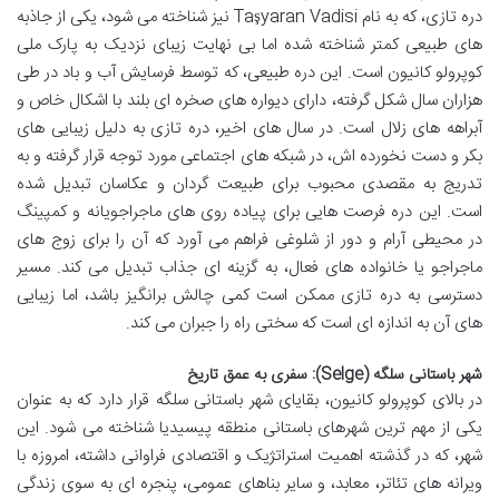
دره تازی، که به نام Taşyaran Vadisi نیز شناخته می شود، یکی از جاذبه
های طبیعی کمتر شناخته شده اما بی نهایت زیبای نزدیک به پارک ملی
کوپرولو کانیون است. این دره طبیعی، که توسط فرسایش آب و باد در طی
هزاران سال شکل گرفته، دارای دیواره های صخره ای بلند با اشکال خاص و
آبراهه های زلال است. در سال های اخیر، دره تازی به دلیل زیبایی های
بکر و دست نخورده اش، در شبکه های اجتماعی مورد توجه قرار گرفته و به
تدریج به مقصدی محبوب برای طبیعت گردان و عکاسان تبدیل شده
است. این دره فرصت هایی برای پیاده روی های ماجراجویانه و کمپینگ
در محیطی آرام و دور از شلوغی فراهم می آورد که آن را برای زوج های
ماجراجو یا خانواده های فعال، به گزینه ای جذاب تبدیل می کند. مسیر
دسترسی به دره تازی ممکن است کمی چالش برانگیز باشد، اما زیبایی
های آن به اندازه ای است که سختی راه را جبران می کند.
شهر باستانی سلگه (Selge): سفری به عمق تاریخ
در بالای کوپرولو کانیون، بقایای شهر باستانی سلگه قرار دارد که به عنوان
یکی از مهم ترین شهرهای باستانی منطقه پیسیدیا شناخته می شود. این
شهر، که در گذشته اهمیت استراتژیک و اقتصادی فراوانی داشته، امروزه با
ویرانه های تئاتر، معابد، و سایر بناهای عمومی، پنجره ای به سوی زندگی