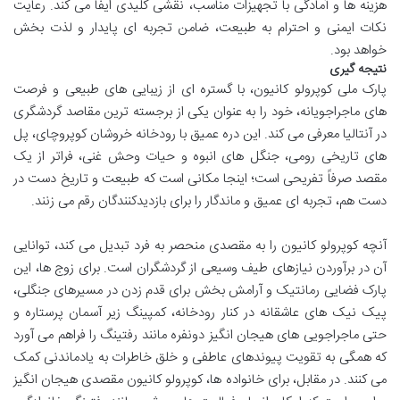
هزینه ها و آمادگی با تجهیزات مناسب، نقشی کلیدی ایفا می کند. رعایت
نکات ایمنی و احترام به طبیعت، ضامن تجربه ای پایدار و لذت بخش
خواهد بود.
نتیجه گیری
پارک ملی کوپرولو کانیون، با گستره ای از زیبایی های طبیعی و فرصت
های ماجراجویانه، خود را به عنوان یکی از برجسته ترین مقاصد گردشگری
در آنتالیا معرفی می کند. این دره عمیق با رودخانه خروشان کوپروچای، پل
های تاریخی رومی، جنگل های انبوه و حیات وحش غنی، فراتر از یک
مقصد صرفاً تفریحی است؛ اینجا مکانی است که طبیعت و تاریخ دست در
دست هم، تجربه ای عمیق و ماندگار را برای بازدیدکنندگان رقم می زنند.
آنچه کوپرولو کانیون را به مقصدی منحصر به فرد تبدیل می کند، توانایی
آن در برآوردن نیازهای طیف وسیعی از گردشگران است. برای زوج ها، این
پارک فضایی رمانتیک و آرامش بخش برای قدم زدن در مسیرهای جنگلی،
پیک نیک های عاشقانه در کنار رودخانه، کمپینگ زیر آسمان پرستاره و
حتی ماجراجویی های هیجان انگیز دونفره مانند رفتینگ را فراهم می آورد
که همگی به تقویت پیوندهای عاطفی و خلق خاطرات به یادماندنی کمک
می کنند. در مقابل، برای خانواده ها، کوپرولو کانیون مقصدی هیجان انگیز