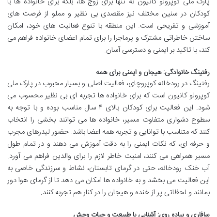
پارک ملی کوپرولو کانیون نه تنها برای زوج ها، بلکه برای خانواده ها با
کودکان در سنین مختلف نیز مقصدی بی نظیر و مملو از فرصت های
آموزشی و تفریحی است. این منطقه با تنوع فعالیت های خود، امکان
ساختن خاطراتی مشترک و پرماجرا را برای تمام اعضای خانواده فراهم می
کند، با تاکید بر ایمنی و دسترسی آسان.
رفتینگ خانوادگی: هیجان و ایمنی برای همه
رفتینگ در رودخانه کوپروچای، فعالیت اصلی و بسیار محبوب در پارک ملی
کوپرولو کانیون است که برای خانواده ها تجربه ای بی نظیر محسوب می
شود. این فعالیت برای کودکان بالای ۴ سال مناسب بوده و با توجه به
سطوح دشواری متفاوت مسیر، خانواده ها می توانند بخشی را انتخاب
کنند که متناسب با توانایی و تجربه همه اعضا باشد. حضور لیدرهای مجرب
و حرفه ای، که نکات ایمنی را به دقت آموزش می دهند و در تمام طول
مسیر همراهی می کنند، امنیت خاطر لازم را برای والدین فراهم می آورد.
آب خنک رودخانه، حتی در گرمای تابستان، نشاط و سرزندگی خاصی به
این فعالیت می بخشد و به خانواده ها امکان می دهد تا از گرمای هوا دور
بمانند و لحظاتی پر از خنده و هیجان را در کنار هم تجربه کنند.
سافاری و پیاده روی: آشنایی با طبیعت و حیات وحش