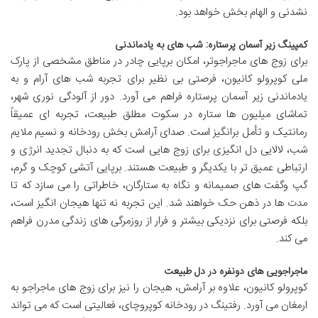
نشدنی و الهام بخش خواهد بود.
کمپینگ زیر آسمان پرستاره: شب های به یادماندنی
برای زوج های ماجراجوتر، امکان برپایی چادر در مناطق مشخصی از پارک
ملی کوپرولو کانیون، فرصتی بی نظیر برای تجربه شب های آرام و به
یادماندنی زیر آسمان پرستاره فراهم می آورد. دور از آلودگی نوری شهر،
تماشای میلیون ها ستاره در سکوت مطلق طبیعت، تجربه ای عمیقاً
رمانتیک و تأمل برانگیز است. صدای آرامش بخش رودخانه و نسیم ملایم
شب، لالایی دل انگیزی برای زوج هایی است که به دنبال تجدید انرژی و
ارتباطی عمیق تر با یکدیگر و طبیعت هستند. برپایی آتشی کوچک و گرم،
گپ وگفت های صمیمانه و نگاه به ستارگان، خاطراتی را می سازد که تا
مدت ها در ذهن حک خواهند شد. این تجربه نه تنها هیجان انگیز است،
بلکه فرصتی برای نزدیکی بیشتر و فرار از روزمرگی های زندگی مدرن فراهم
می کند.
ماجراجویی های دونفره در دل طبیعت
کوپرولو کانیون، علاوه بر آرامش، هیجان را نیز برای زوج های ماجراجو به
ارمغان می آورد. رفتینگ در رودخانه کوپروچای، فعالیتی است که می تواند