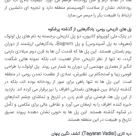
شنا در نقاط آرام و امن رودخانه فراهم می آورد. کیفیت بالای آب این
رودخانه، نشان از سلامت اکوسیستم منطقه دارد و تجربه ای دلنشین از
ارتباط با طبیعت بکر را میسر می سازد.
پل های تاریخی رومی: یادگارهایی از گذشته پرشکوه
در پارک ملی کوپرولو کانیون، دو پل تاریخی برجسته به نام های پل اولوک
(معروف به پل آسپندوس) و پل Büğrüm، یادگارهایی ارزشمند از دوران
روم باستان هستند. این پل ها که قدمت آن ها به قرن دوم میلادی بازمی
گردد، نه تنها از نظر تاریخی حائز اهمیت اند، بلکه نمونه هایی شگفت
انگیز از معماری مهندسی آن دوران به شمار می روند. پل اولوک، با طراحی
قوسی زیبا و استحکام بی نظیرش، نمادی از عظمت تمدن رومی در منطقه
است. این پل ها نه تنها راهی برای عبور از رودخانه بوده اند، بلکه در
گذشته ارتباط بین شهرهای باستانی اطراف را نیز برقرار می کرده اند. بازدید
از این پل ها، فرصتی برای قدم زدن در تاریخ و تماشای چشم اندازهای
خیره کننده اطراف را به ارمغان می آورد و نقاطی عالی برای عکاسی و تأمل
در شکوه گذشته هستند. این پل ها به خوبی نشان دهنده پیوند عمیق
تاریخ و طبیعت در این منطقه هستند.
دره تازی (Taşyaran Vadisi): کشف نگین پنهان