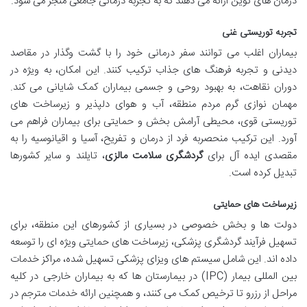
درمان های نوین ارائه می دهند که به تجربه درمانی جامعی منجر می شود.
تجربه توریستی غنی
بیماران اغلب می توانند سفر درمانی خود را با گشت وگذار در مقاصد
دیدنی و تجربه فرهنگ های جذاب ترکیب کنند. این امکان، به ویژه در
دوران نقاهت، به بهبود روحی و جسمی بیماران کمک شایانی می کند.
مهمان نوازی گرم مردم منطقه، آب و هوای دلپذیر و زیرساخت های
توریستی قوی، محیطی آرامش بخش و حمایتی برای بیماران فراهم می
آورد. این ترکیب منحصربه فرد از درمان و تفریح، آسیا و اقیانوسیه را به
مقصدی ایده آل برای
گردشگری سلامت مالزی
، تایلند و سایر کشورها
تبدیل کرده است.
زیرساخت های حمایتی
دولت ها و بخش خصوصی در بسیاری از کشورهای این منطقه، برای
تسهیل فرآیند گردشگری پزشکی، زیرساخت های حمایتی ویژه ای را توسعه
داده اند. این شامل سیستم های ویزای پزشکی تسهیل شده، مراکز خدمات
بین المللی بیمار (IPC) در بیمارستان ها که به بیماران خارجی در کلیه
مراحل از رزرو تا ترخیص کمک می کنند، و همچنین ارائه خدمات مترجم در