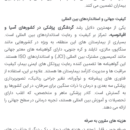
بیماران تضمین می کنند.
کیفیت جهانی و استانداردهای بین المللی
یکی از مهمترین دلایل رشد
گردشگری پزشکی در کشورهای آسیا و
اقیانوسیه
، تمرکز بر کیفیت و رعایت استانداردهای بین المللی است.
بسیاری از بیمارستان های این منطقه، به ویژه در کشورهایی مانند
سنگاپور، مالزی، تایلند و کره جنوبی، دارای گواهینامه های معتبر جهانی
مانند کمیسیون مشترک بین المللی (JCI) و استانداردهای ISO هستند.
این گواهینامه ها تضمین کننده رعایت پروتکل های ایمنی بیمار، کیفیت
مراقبت ها و مدیریت کارآمد بیمارستان ها هستند. علاوه بر این، استفاده از
فناوری های پیشرفته و نوآورانه، نظیر جراحی رباتیک، تصویربرداری
پزشکی سه بعدی و درمان با ذرات سنگین برای سرطان، در این کشورها رو
به گسترش است. کادر پزشکی ماهر و متخصص، که اغلب دارای
تحصیلات و آموزش بین المللی هستند، تجربه درمانی در سطح جهانی را
ارائه می دهند.
هزینه های مقرون به صرفه
صرفه جویی قابل توجه در هزینه های درمانی یکی دیگر از جذابیت های