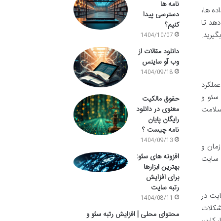
نامه ها
ده ها،
دسترسی پیدا
دهد تا
کنیم؟
گیرید.
1404/10/07
دانلود مقالات از
وب آو ساینس
1404/09/18
عملکرد
سئو و
حقوق مالکیت
سلامت
معنوی در دانلود
رایگان پایان
نامه چیست ؟
1404/09/13
زمان و
افزونه های سئو:
 سایت
بهترین ابزارها
برای افزایش
رتبه سایت
ایت در
1404/08/11
مشکلات
محتوای محلی | افزایش رتبه سئو و
کاربر،