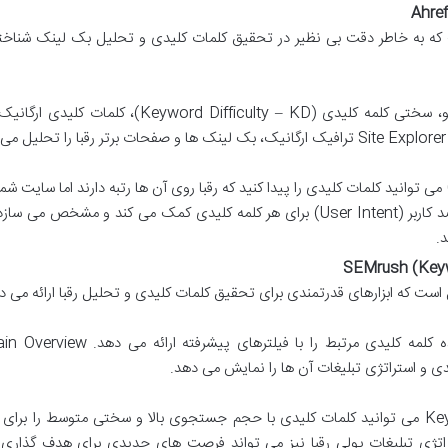
Ahref
و است که به خاطر دقت بی نظیر در تحقیق کلمات کلیدی و تحلیل بک لینک شناخ
Keywords Explorer حجم جستجو، سختی کلمه کلیدی (Keyword Difficulty – KD)، کلمات
با قابلیت Content Gap می توانید کلمات کلیدی را پیدا کنید که رقبا روی آن ها رتبه دارند اما سایت ش
زمینه ضعيف است. تحلیل SERP به درک قصد کاربر (User Intent) برای هر کلمه کلیدی کمک می کند و مشخص می
د.
SEMrush (Keyw
Keyword Magic Tool هزاران ایده کلمه کلیدی مرتبط را با فیلترهای پیشرفت
یدی و استراتژی تبلیغات آن ها را نمایش می دهد.
با Keyword Magic Tool می توانید کلمات کلیدی با حجم جستجوی بالا و سختی متوسط را برا
اتژی تبلیغات پولی رقبا نیز می تواند فرصت های جدیدی برای هدف گذاری 