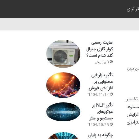
راتژی
سایت رسمی
کولر گازی جنرال
گلد کدام است؟
3 روز پیش
تأثیر بازاریابی
محتوایی بر
افزایش فروش
1404/11/14
 تفسیر
تأثیر NLP بر
مسترها
موتورهای
فزایش
جستجو و سئو
تراتژی
1404/10/25
چگونه به پایان