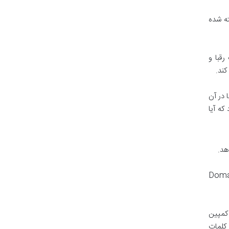
ته شده
 کلیدی ارگانیک رقبا و
ما در آن
 سازد که آیا
ه ارائه می دهد. Domain Overview
ی کمپین
کلمات