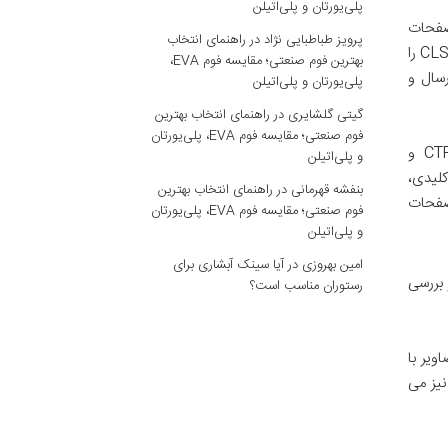
پلی‌یورتان و پلی‌اتیلن
دون ایندکس و صفحات
پرویز طباطبایی نژاد
در
راهنمای انتخاب
ایندکس شده با هشدار را نشان می دهند. گزارش Core Web Vitals معیارهای سرعت و تجربه کاربری از جمله LCP، FID و CLS را
بهترین فوم صنعتی؛ مقایسه فوم EVA،
ارزیابی می کند. بخش Sitemaps وضعیت ارسال و
پلی‌یورتان و پلی‌اتیلن
گیتی گلشایری
در
راهنمای انتخاب بهترین
فوم صنعتی؛ مقایسه فوم EVA، پلی‌یورتان
با استفاده از گزارش Performance، می توان کلمات کلیدی رتبه دار، صفحات با بالاترین CTR و
و پلی‌اتیلن
کلیدی،
بنفشه قهرمانی
در
راهنمای انتخاب بهترین
رفع مشکلات صفحات
فوم صنعتی؛ مقایسه فوم EVA، پلی‌یورتان
و پلی‌اتیلن
امین بهروزی
در
آیا سینک آبشاری برای
 بررسی
رستوران مناسب است؟
ود، تصاویر با
ساختار URL و عمق خزش صفحات را شناسایی می کند. همچنین به بررسی Canonical Tag و Hreflang Tag نیز می