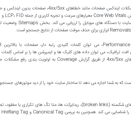
گزارش های Coverage (پوشش) مشکلات ایندکس صفحات مانند خطاهای 4xx/5xx، صفحات ب
بررسی می کند. Mobile Usability سازگاری سایت با دستگاه های موبایل را 
ریشه یابی افت ترافیک، می توان داده های کلیک ها و ایمپرشن ها را بر اساس کلمات 
صفحات یا کشور بررسی کرد. تشخیص خطاهای 4xx/5xx از طریق گزارش Coverage به اولویت بندی 
 است که به شما اجازه می دهد تا ساختار سایت خود را از دید موتورهای جستجو
این ابزار با کراول عمیق سایت، لینک های شکسته (broken links)، ریدایرکت ها، متا تگ های تکراری یا مفق
حجم بالا، 