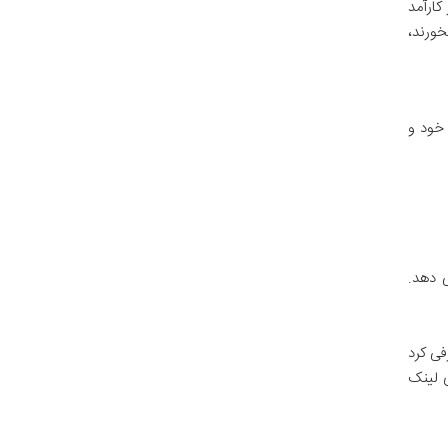
 کارآمد
خورند،
خود و
URL) سایت را نشان می دهد.
Di) کردن به گوگل معرفی کرد
 لینک