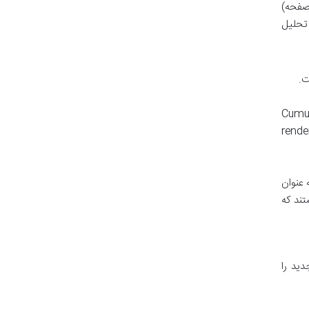
ر صفحه)
ود CTR) بسیار مفید است. تحلیل
ت.
Largest Contentful Paint (LCP)، Firs) و Cumulative
خواست ها و رندر بلاک ها (render-blocking
شوند. به عنوان
 از جمله اقداماتی هستند که
دید را