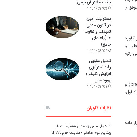
جذب مشتریان بومی
وفق را
1404/08/08
مسئولیت امین
در قانون مدنی:
تعهدات و تفاوت
کاربرد
ها (راهنمای
جامع)
حلیل و
1404/08/06
ی رتبه
تحلیل عناوین
رقبا: استراتژی
افزایش کلیک و
بهبود سئو
این دسته از ابزارها به شناسایی و رفع مشکلات ساختاری و فنی وب سایت می پردازند که می توانند بر قابلیت خزش (crawlability) و
1404/08/03
 کراول،
نظرات کاربران
ر داده
شاهرخ عباس زاده
در
راهنمای انتخاب
بهترین فوم صنعتی؛ مقایسه فوم EVA،