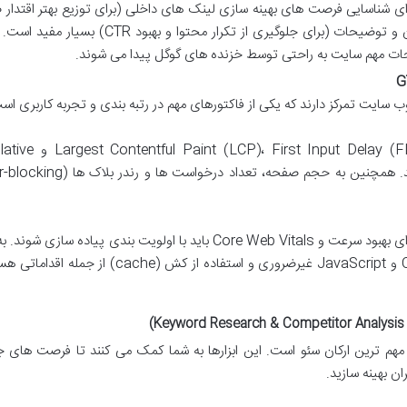
ن ابزار برای شناسایی فرصت های بهینه سازی لینک های داخلی (برای توزیع بهتر اقتدا
یا یافتن مشکلات مربوط به متاتگ های عنوان و توضیحات (برای جلوگیری از تکرار محتوا و بهب
 مهم سایت به راحتی توسط خزنده های گوگل پیدا می شوند.
G
 سایت تمرکز دارند که یکی از فاکتورهای مهم در رتبه بندی و تجربه کاربری اس
معیارهای سرعت بارگذاری مانند t Input Delay (FID
Layout Shift (CLS) را اندازه گیری می کنند. همچنین به حجم صفحه، تعداد در
توصیه های این ابزارها برای بهبود سرعت و Core Web Vitals باید با اولویت بندی پیاده سازی 
مثال، بهینه سازی تصاویر، کاهش کدهای CSS و JavaScript غیرضروری و استفاده از کش (cache)
 مهم ترین ارکان سئو است. این ابزارها به شما کمک می کنند تا فرصت های ج
ن بهینه سازید.