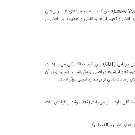
(Leave Your Mind Behind: The Everyday Practice of Finding Stillness Amid Rushing Thoughts): این کتاب به مجموعه‌ای از تمرین‌های
 افکار و تغییر آن‌ها و نقش و اهمیت این افکار در
دکتر متیو مک‌ کی آثار بسیاری با تمرکز بر رویکرد اکت یا (ACT) نگاشته است. او درعین‌حال این رویکرد جوان را با رویکرد شناختی-درمانی (CBT) و رویکرد دیالکتیکی می‌آمیزد. در
 که درمانجو ارزش‌های اصلی زندگی‌اش را بپذیرد و بر آن
یش رضایت‌مندی از روابط زناشویی مؤثر است.
کلی دارد با او می‌ماند. (کتاب رشد و افزایش عزت
رفتاردرمانی دیالکتیکی)