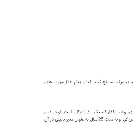
 برای پیشرفت مسلح کنید. کتاب پیام ها ( مهارت های
دکتر متیو مک‌ کی (Matthew McKay) استاد روان‌شناسی در مؤسسه‌ی رایت، یکی از بنیان‌گذاران خدمات روان‌شناسی هایت اشبری، و بنیان‌گذار کلینیک CBT برکلی است. او در عین
حال، بنیان‌گذار انتشارات نیو هاربینگر، ناشر مستقل ، است. مک‌ کی در سال 1979 آژانس خدمات روان‌شناسی هایت اشبری را تأسیس کرد و به مدت 25 سال به عنوان مدیر بالینی در آن