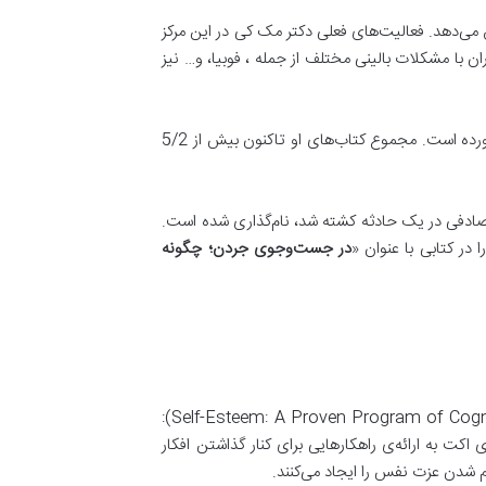
نی می‌کند و هر سال 16 دانشجوی فارغ‌التحصیل را آموزش می‌دهد. فعالیت‌های فعلی دکتر مک‌ کی در این مرکز
با مشکلات بالینی مختلف از جمله ، فوبیا، و… نیز
دکتر متیو مک‌ کی بیش از چهل کتاب در حوزه‌ی روان‌شناسی حرفه‌ای، درمان اضطراب و افسردگی، و خودیاری به رشته‌ی تحریر درآورده است. مجموع کتاب‌های او تاکنون بیش از 5/2
ادفی در یک حادثه کشته شد، نام‌گذاری شده است.
ر کتابی با عنوان «
در جست
وجوی جردن؛ چگونه
(Self-Esteem: A Proven Program of Cognitive Techniques for Assessing, Improving, and Maintaining Your Self-Esteem):
کت به ارائه‌ی راهکارهایی برای کنار گذاشتن افکار
کم شدن عزت نفس را ایجاد می‌کنند.