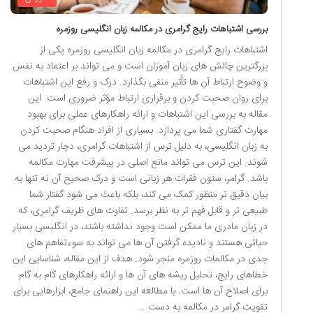
بررسی اشتباهات رایج گرامری در مکالمه زبان انگلیسی روزمره
اشتباهات رایج گرامری در مکالمه زبان انگلیسی روزمره یکی از
بزرگترین چالش های زبان آموزان است و می تواند بر اعتماد به نفس
و وضوح ارتباط آن ها تأثیر منفی بگذارد. درک و رفع این اشتباهات
برای روان صحبت کردن و برقراری ارتباط مؤثر ضروری است. این
مقاله به بررسی این اشتباهات و ارائه راهکارهای عملی برای بهبود
مهارت گفتاری شما می پردازد. بسیاری از افراد هنگام صحبت کردن
به زبان انگلیسی، به دلیل ترس از اشتباهات گرامری، دچار تردید می
شوند. این ترس می تواند مانع اصلی در پیشرفت مهارت مکالمه
باشد. گرامر، ستون فقرات هر زبانی است و درک صحیح آن نه تنها به
بیان دقیق تر منظور کمک می کند، بلکه باعث می شود گفتار شما
طبیعی تر و قابل فهم تر به نظر برسد. تفاوت های ظریف گرامری، که
در زبان مادری ما ممکن است وجود نداشته باشند، در انگلیسی بسیار
حیاتی هستند و نادیده گرفتن آن ها می تواند به سوءتفاهم های
جدی در مکالمات روزمره منجر شود. هدف از این مقاله، شناسایی این
خطاهای رایج، تحلیل ریشه های آن ها و ارائه راهکارهای گام به گام
برای اصلاح آن ها است. با مطالعه این راهنمای جامع، ابزارهایی برای
تقویت گرامر در مکالمه به دست …