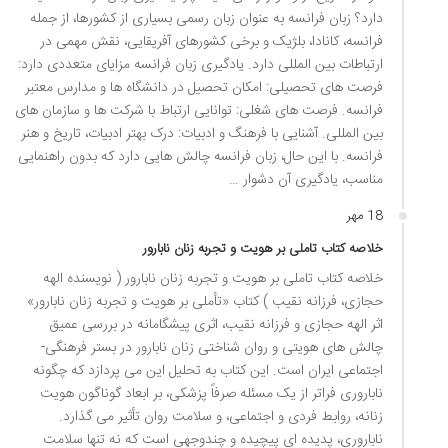
دارد؟ زبان فرانسه به عنوان زبان رسمی بسیاری از کشورها، از جمله
فرانسه، کانادا، بلژیک و برخی کشورهای آفریقایی، نقش مهمی در
ارتباطات بین المللی دارد. یادگیری زبان فرانسه مزایای متعددی دارد:
فرصت های تحصیلی: امکان تحصیل در دانشگاه ها و مدارس معتبر
فرانسه. فرصت های شغلی: توانایی ارتباط با شرکت ها و سازمان های
بین المللی. آشنایی با فرهنگ و ادبیات: درک بهتر ادبیات، تاریخ و هنر
فرانسه. با این حال، زبان فرانسه چالش هایی دارد که بدون راهنمایی
مناسب، یادگیری آن دشوار …
18 مهر
خلاصه کتاب تاملی بر هویت و تجربه زنان نابارور
خلاصه کتاب تاملی بر هویت و تجربه زنان نابارور ( نویسنده الهه
حجازی، فرزانه نقیب ) کتاب «تأملی بر هویت و تجربه زنان نابارور»
اثر الهه حجازی و فرزانه نقیب، اثری پیشگامانه در بررسی عمیق
چالش های هویتی و روان شناختی زنان نابارور در بستر فرهنگی-
اجتماعی ایران است. این کتاب به تحلیل این می پردازد که چگونه
ناباروری فراتر از یک مسئله صرفاً پزشکی، بر ابعاد گوناگون هویت
زنانه، روابط فردی و اجتماعی، و سلامت روان تأثیر می گذارد.
ناباروری، پدیده ای پیچیده و چندوجهی است که نه تنها سلامت