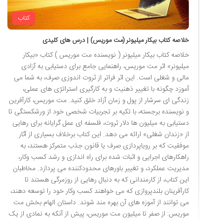
کتاب
خلاصه کتاب بیکار میلیونر (مت موریس) | درس های کلیدی
خلاصه کتاب بیکار میلیونر ( نویسنده مت موریس ) کتاب «بیکار
میلیونر» اثر مت موریس، راهنمایی جامع برای دستیابی به آزادی
مالی و شغلی است. این اثر فراتر از ثروت اندوزی صرف، به شما می
آموزد چگونه با تغییر ذهنیت و به کارگیری استراتژی های عملی،
زندگی ای سرشار از پول و زمان آزاد خلق کنید. مت موریس، کارآفرین
و نویسنده برجسته، با تکیه بر تجربیات شخصی خود از ورشکستگی تا
دستیابی به میلیون ها دلار ثروت، فلسفه ای عمل گرایانه برای رهایی
از «زندان شغلی» ارائه می دهد. این کتاب برخلاف بسیاری از آثار
موفقیت که بر رویاپردازی صرف یا قانون جذب متمرکز هستند، به
راهکارهای اجرایی و اثبات شده برای راه اندازی و رشد کسب وکار،
مدیریت عملکرد، و تغییر باورهای محدودکننده می پردازد. مخاطبان
این کتاب، از کارمندانی که به دنبال رهایی از روزمرگی هستند تا
کارآفرینان بلندپروازی که می خواهند کسب وکار خود را توسعه دهند،
می توانند از آموزه های آن بهره مند شوند. داستان الهام بخش مت
موریس: از صفر تا میلیون مت موریس، پیش از آنکه به نمادی از یک