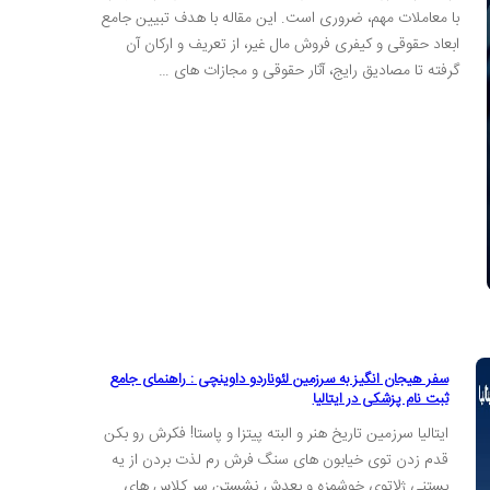
با معاملات مهم، ضروری است. این مقاله با هدف تبیین جامع
ابعاد حقوقی و کیفری فروش مال غیر، از تعریف و ارکان آن
گرفته تا مصادیق رایج، آثار حقوقی و مجازات های …
سفر هیجان انگیز به سرزمین لئوناردو داوینچی : راهنمای جامع
ثبت نام پزشکی در ایتالیا
ایتالیا سرزمین تاریخ هنر و البته پیتزا و پاستا! فکرش رو بکن
قدم زدن توی خیابون های سنگ فرش رم لذت بردن از یه
بستنی ژلاتوی خوشمزه و بعدش نشستن سر کلاس های