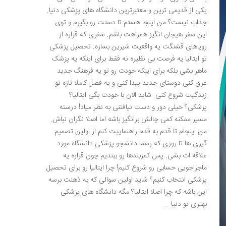
یکی از قدیمی ترین و معتبرترین دانشگاه های پزشکی دنیا.
جذاب نیست؟ من اینجا هستم تا دستت رو بگیرم و توی
این سفر هیجان انگیز همراهت باشم. سفری که قراره از
رویاهای قشنگت یه واقعیت شیرین بسازه. تحصیل پزشکی
تو ایتالیا یه فرصت بی نظیره نه فقط برای اینکه یه پزشک
ماهر بشی بلکه برای اینکه خودت رو تو یه فرهنگ جدید
غرق کنی دوستای جدید پیدا کنی و یه فصل کاملا تازه تو
زندگیت شروع کنی. شاید الان با خودت بگی ایتالیا؟
پزشکی؟ خیلی دور و دست نیافتنی به نظر میاد! درسته
مسیر ممکنه کمی چالش برانگیز باشه اما اصلا نگران نباش.
من اینجام تا قدم به قدم راهنماییت کنم از اولین تصمیم
گیری ها تا روزی که رسما دانشجو پزشکی دانشگاه مورد
علاقه ات بشی. پس کمربندها رو ببندیم چون قراره یه
ماجراجویی حسابی رو شروع کنیم! چرا ایتالیا رو برای تحصیل
پزشکی انتخاب کنیم؟ شاید اولین سوالی که به ذهنت برسه
این باشه که چرا اصلا ایتالیا؟ مگه دانشگاه های پزشکی
بهتری تو دنیا …