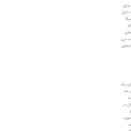
برای
 دلیل
اً
ه
مای
یت می
 تحلیل
رای یک
 گیگابایت در ماه
ه
ل در
ر
حوزه
ه