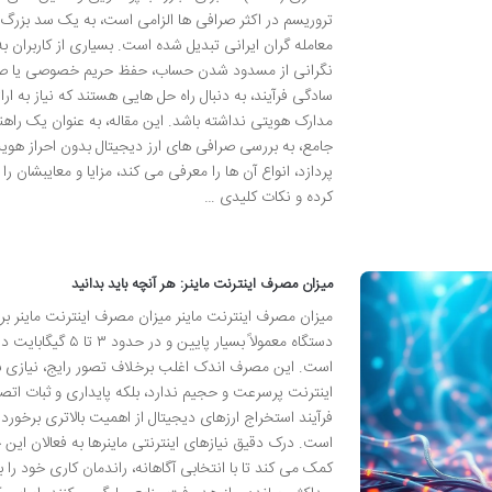
تروریسم در اکثر صرافی ها الزامی است، به یک سد بزرگ 
معامله گران ایرانی تبدیل شده است. بسیاری از کاربران به
نگرانی از مسدود شدن حساب، حفظ حریم خصوصی یا صرف
سادگی فرآیند، به دنبال راه حل هایی هستند که نیاز به ارائ
مدارک هویتی نداشته باشد. این مقاله، به عنوان یک راهن
جامع، به بررسی صرافی های ارز دیجیتال بدون احراز هو
پردازد، انواع آن ها را معرفی می کند، مزایا و معایبشان را
کرده و نکات کلیدی …
میزان مصرف اینترنت ماینر: هر آنچه باید بدانید
میزان مصرف اینترنت ماینر میزان مصرف اینترنت ماینر ب
دستگاه معمولاً بسیار پایین و در حدود ۳ تا ۵
است. این مصرف اندک اغلب برخلاف تصور رایج، نیازی ب
اینترنت پرسرعت و حجیم ندارد، بلکه پایداری و ثبات اتصا
فرآیند استخراج ارزهای دیجیتال از اهمیت بالاتری برخوردا
است. درک دقیق نیازهای اینترنتی ماینرها به فعالان این 
کمک می کند تا با انتخابی آگاهانه، راندمان کاری خود را ب