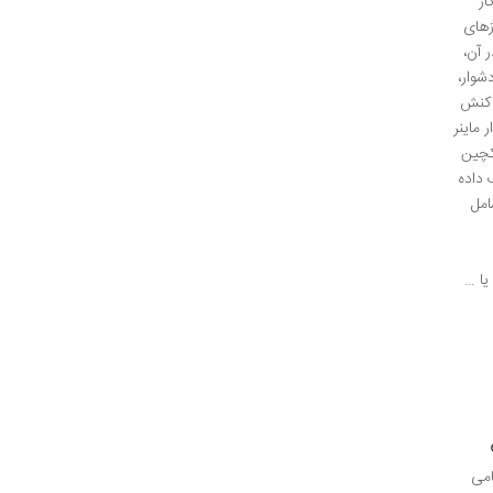
ار
زهای
 آن،
شوار،
اکنش
 ماینر
که بلاکچین
 داده
امل
یا …
امی