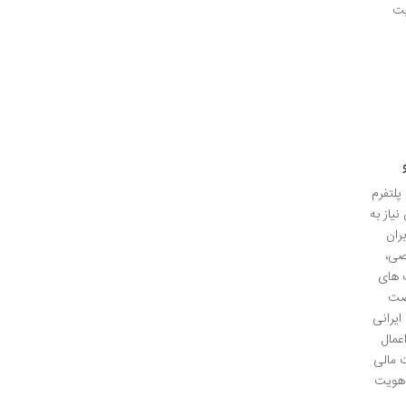
یت
پلتفرم
یاز به
ران
صی،
 های
رصت
ایرانی
عمال
 مالی
 هویت