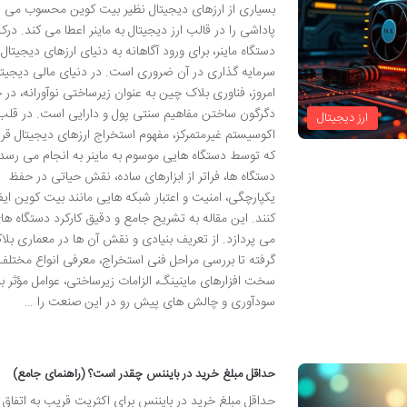
بسیاری از ارزهای دیجیتال نظیر بیت کوین محسوب می ش
پاداشی را در قالب ارز دیجیتال به ماینر اعطا می کند. درک
دستگاه ماینر، برای ورود آگاهانه به دنیای ارزهای دیجیتال 
سرمایه گذاری در آن ضروری است. در دنیای مالی دیجیتا
امروز، فناوری بلاک چین به عنوان زیرساختی نوآورانه، در 
دگرگون ساختن مفاهیم سنتی پول و دارایی است. در قلب
ارز دیجیتال
اکوسیستم غیرمتمرکز، مفهوم استخراج ارزهای دیجیتال قرار
که توسط دستگاه هایی موسوم به ماینر به انجام می رسد.
دستگاه ها، فراتر از ابزارهای ساده، نقش حیاتی در حفظ
یکپارچگی، امنیت و اعتبار شبکه هایی مانند بیت کوین ایف
کنند. این مقاله به تشریح جامع و دقیق کارکرد دستگاه های
می پردازد. از تعریف بنیادی و نقش آن ها در معماری بل
گرفته تا بررسی مراحل فنی استخراج، معرفی انواع مختلف
سخت افزارهای ماینینگ، الزامات زیرساختی، عوامل مؤثر بر
سودآوری و چالش های پیش رو در این صنعت را …
حداقل مبلغ خرید در بایننس چقدر است؟ (راهنمای جامع)
حداقل مبلغ خرید در بایننس برای اکثریت قریب به اتفا