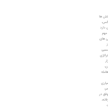
الش ها
رکس،
ی دارد
مهم
ی های
سیر،
راتژی
ر
ان،
امله
یاری
ر،
فق در
انه،
ت