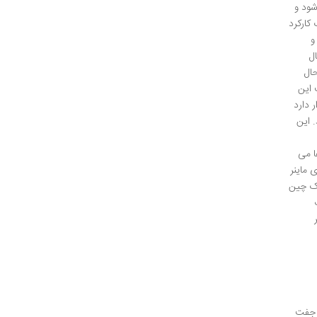
ود و
 کارکرد
و
ل
حال
 این
 دارد
 این
ا می
 ماینر
اک چین
ق جفت