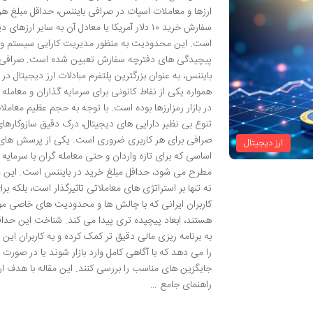
ارزها و معاملات اسپات در صرافی بایننس، حداقل مبلغ هر
سفارش خرید ۱۰ دلار آمریکا یا معادل آن به سایر ارزهای
است. این محدودیت به منظور مدیریت کارایی سیستم 
پیچیدگی های دفترچه سفارش تعیین شده است. صرافی
بایننس، به عنوان بزرگترین پلتفرم مبادلات ارز دیجیتال در 
همواره یکی از نقاط کانونی برای سرمایه گذاران و معامله 
در بازار رمزارزها بوده است. با توجه به حجم عظیم معاملا
تنوع بی نظیر دارایی های دیجیتال، درک دقیق سازوکارهای
صرافی برای هر کاربری ضروری است. یکی از پرسش های
ارز دیجیتال
اساسی که برای تازه واردان و حتی معامله گران با سرمایه
مطرح می شود، حداقل مبلغ خرید در بایننس است. این 
نه تنها بر استراتژی های معاملاتی تاثیرگذار است، بلکه برا
کاربران ایرانی که با چالش ها و محدودیت های خاصی مو
هستند، ابعاد پیچیده تری پیدا می کند. شناخت این حداق
به برنامه ریزی مالی دقیق تر کمک کرده و به کاربران این 
را می دهد که با آگاهی کامل وارد بازار شوند یا در صورت ل
جایگزین های مناسب را بررسی کنند. این مقاله با هدف ار
راهنمای جامع …