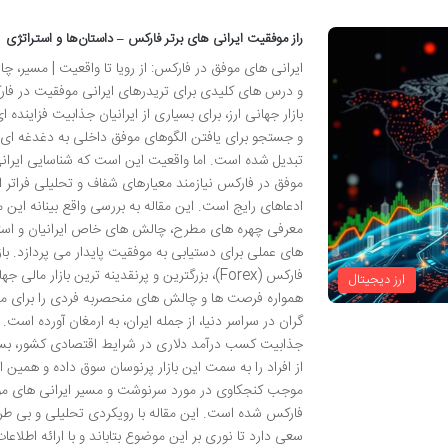
راز موفقیت ایرانی های برتر فارکس – داستان‌ها و استراتژی
ایرانی های موفق در فارکس: از رویا تا واقعیت | مسیر، چ
و درس های کلیدی برای تریدرهای ایرانی موفقیت در فا
بازار جهانی ارز، برای بسیاری از ایرانیان جذابیت فزاینده ا
و جستجو برای یافتن الگوهای موفق داخلی به دغدغه ای 
تبدیل شده است. اما واقعیت این است که شناسایی ایران
موفق در فارکس نیازمند معیارهای شفاف و تحلیلی فراتر از
ادعاهای رایج است. این مقاله به بررسی واقع بینانه این م
معرفی چهره های مطرح، چالش های خاص ایرانیان و است
های عملی برای دستیابی به موفقیت پایدار می پردازد. بازا
فارکس (Forex)، بزرگترین و پرنقدینه ترین بازار مالی جه
ارز دیجیتال
همواره فرصت ها و چالش های منحصربه فردی را برای مع
گران در سراسر دنیا، از جمله ایران، به ارمغان آورده است.
جذابیت کسب درآمد دلاری در شرایط اقتصادی کشور، بس
از افراد را به سمت این بازار پرنوسان سوق داده و همین ام
موجب کنجکاوی در مورد سرنوشت و مسیر ایرانی های مو
فارکس شده است. این مقاله با رویکردی تحلیلی و بی طرف
سعی دارد تا نوری بر این موضوع بتاباند و با ارائه اطلاعا