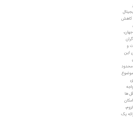
 دیجیتال
و کاهش
جهان،
گران
ت و
 این
 محدود
موضوع
ی
اجه
ل ها
امکان
زوم،
ائه یک