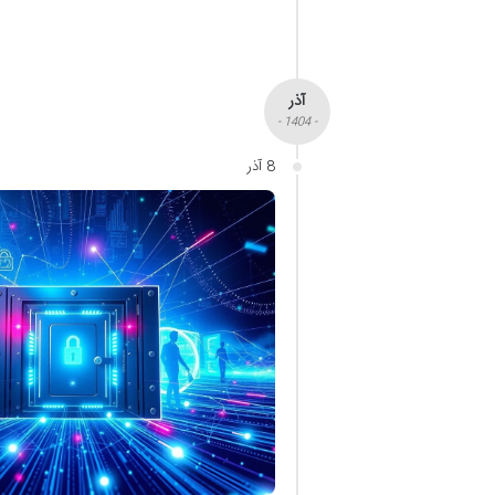
آذر
- 1404 -
8 آذر