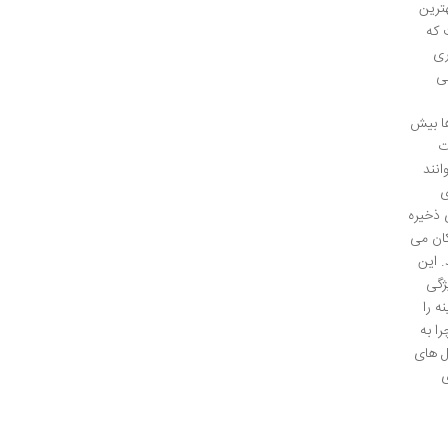
ترین
 که
ری
ی
ها بیش
ت
انند
ی
 ذخیره
کان می
. این
ژگی
ه را
ا به
ل های
ی