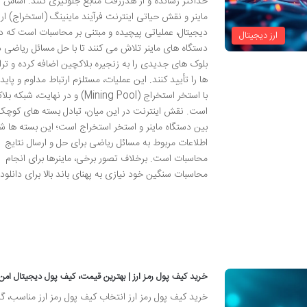
حداکثر رسانده و از هدررفت منابع جلوگیری کنند. اساس ک
ماینر و نقش حیاتی اینترنت فرآیند ماینینگ (استخراج) ار
دیجیتال، عملیاتی پیچیده و مبتنی بر محاسبات است که در
ارز دیجیتال
دستگاه های ماینر تلاش می کنند تا با حل مسائل ریاضی د
بلوک های جدیدی را به زنجیره بلاکچین اضافه کرده و تر
ها را تأیید کنند. این عملیات، مستلزم ارتباط مداوم و پایدار
با استخر استخراج (Mining Pool) و در نهایت، شب
است. نقش اینترنت در این میان، تبادل بسته های کوچک
بین دستگاه ماینر و استخر استخراج است؛ این بسته ها ش
اطلاعات مربوط به مسائل ریاضی برای حل و ارسال نتایج
محاسبات است. برخلاف تصور برخی، ماینرها برای انجام
محاسبات سنگین خود نیازی به پهنای باند بالا برای دانلود 
خرید کیف پول رمز ارز | بهترین قیمت، کیف پول دیجیتال امن
خرید کیف پول رمز ارز انتخاب کیف پول رمز ارز مناسب، گ